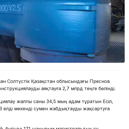
дан Солтүстік Қазақстан облысындағы Преснов
нструкциялауды аяқтауға 2,7 млрд теңге бөлінді.
иялау жалпы саны 34,5 мың адам тұратын Есіл,
 елді мекенді сумен жабдықтауды жақсартуға
ай, бүгінде 171 шақырым магистральдық су