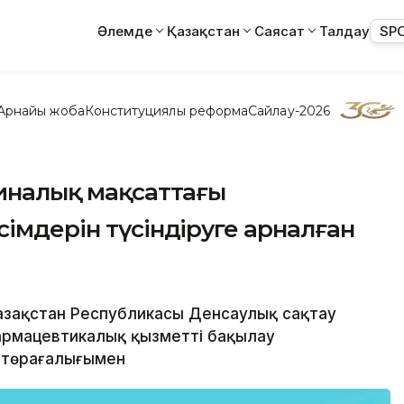
Әлемде
Қазақстан
Саясат
Талдау
SP
Арнайы жоба
Конституциялық реформа
Сайлау-2026
циналық мақсаттағы
сімдерін түсіндіруге арналған
 Қазақстан Республикасы Денсаулық сақтау
армацевтикалық қызметті бақылау
ң төрағалығымен