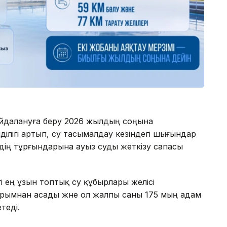
айдалануға беру 2026 жылдың соңына
ділігі артып, су тасымалдау кезіндегі шығындар
дің тұрғындарына ауыз суды жеткізу сапасы
і ең ұзын топтық су құбырлары желісі
рымнан асады және ол жалпы саны 175 мың адам
теді.