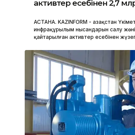
активтер есебінен 2,7 мл
АСТАНА. KAZINFORM - Қазақстан Үкім
инфрақұрылым нысандарын салу жөнін
қайтарылған активтер есебінен жүз