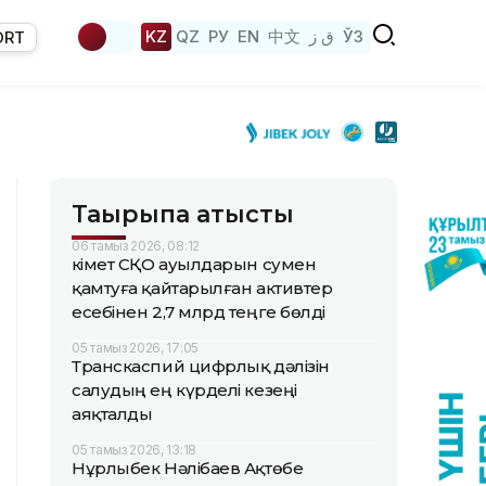
KZ
QZ
РУ
EN
中文
ق ز
ЎЗ
ORT
Тақырыпқа қатысты
06 тамыз 2026, 08:12
Үкімет СҚО ауылдарын сумен
қамтуға қайтарылған активтер
есебінен 2,7 млрд теңге бөлді
05 тамыз 2026, 17:05
Транскаспий цифрлық дәлізін
салудың ең күрделі кезеңі
аяқталды
05 тамыз 2026, 13:18
Нұрлыбек Нәлібаев Ақтөбе