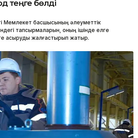
рд теңге бөлді
еті Мемлекет басшысының әлеуметтік
дегі тапсырмаларын, оның ішінде елге
еге асыруды жалғастырып жатыр.