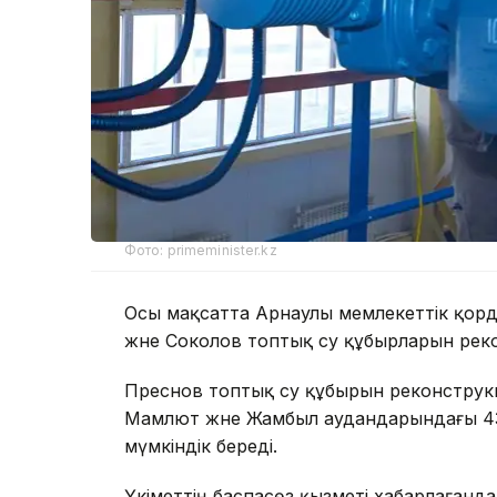
Фото: primeminister.kz
Осы мақсатта Арнаулы мемлекеттік қор
және Соколов топтық су құбырларын реко
Преснов топтық су құбырын реконструкц
Мамлют және Жамбыл аудандарындағы 43
мүмкіндік береді.
Үкіметтің баспасөз қызметі хабарлағанд