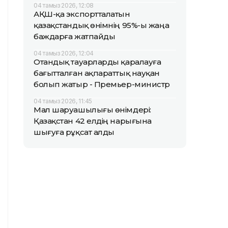
04 тамыз 2026, 12:08
АҚШ-қа экспортталатын
қазақстандық өнімнің 95%-ы жаңа
баждарға жатпайды
04 тамыз 2026, 12:04
Отандық тауарларды қаралауға
бағытталған ақпараттық науқан
болып жатыр - Премьер-министр
04 тамыз 2026, 11:45
Мал шаруашылығы өнімдері:
Қазақстан 42 елдің нарығына
шығуға рұқсат алды