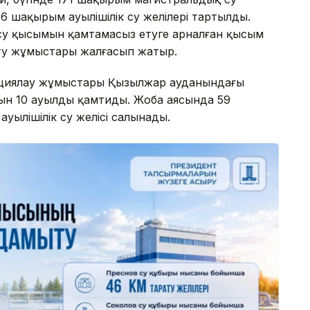
46 шақырым ауылішілік су желілері тартылды.
і су қысымын қамтамасыз етуге арналған қысым
рту жұмыстары жалғасып жатыр.
кциялау жұмыстары Қызылжар ауданындағы
ын 10 ауылды қамтиды. Жоба аясында 59
уылішілік су желісі салынады.