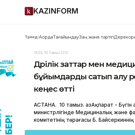
KAZINFORM
Ақорда
Тағайындау
Заң және тәртіп
Дерекқор
Тренд:
16:55, 10 Тамыз 2012
Дәрілік заттар мен меди
бұйымдарды сатып алу рә
кеңес өтті
АСТАНА. 10 тамыз. ҚазАқпарат - Бүгін
министрлігінде Медициналық және ф
комитетінің төрағасы Б. Байсеркинні