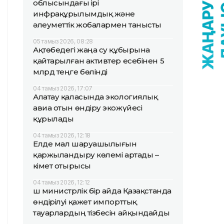
облысындағы ірі
инфрақұрылымдық және
әлеуметтік жобалармен танысты
05 тамыз 2026, 08:28
Ақтөбедегі жаңа су құбырына
қайтарылған активтер есебінен 5
млрд теңге бөлінді
04 тамыз 2026, 17:07
Алатау қаласында экологиялық
авиа отын өндіру экожүйесі
құрылады
04 тамыз 2026, 12:18
Елде мал шаруашылығын
қаржыландыру көлемі артады –
Үкімет отырысы
04 тамыз 2026, 12:12
Үш министрлік бір айда Қазақстанда
өндірілуі қажет импорттық
тауарлардың тізбесін айқындайды