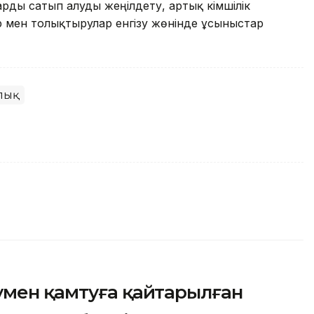
арды сатып алуды жеңілдету, артық әкімшілік
 мен толықтырулар енгізу жөнінде ұсыныстар
лық
умен қамтуға қайтарылған