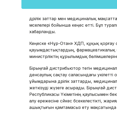
дәрілік заттар мен медициналық мақсатта
мәселелері бойынша кеңес өтті. Бұл тур
хабарланды.
Кеңеске «Нұр-Отан» ХДП, құқық қорғау о
қауымдастықтардың, фармацевтикалық к
министрліктің құрылымдық бөлімшелеріні
Бірыңғай дистрибьютор тегін медициналы
денсаулық сақтау саласындағы уәкілетті о
ұйымдарына дәрілік заттарды, медицина
жеткізуді жүзеге асырады. Бірыңғай дис
Республикасы Үкіметінің қаулысымен бекі
алу ережесіне сәйкес бәсекелестікті, жар
ашықтығын қамтамасыз ету мақсатында ү