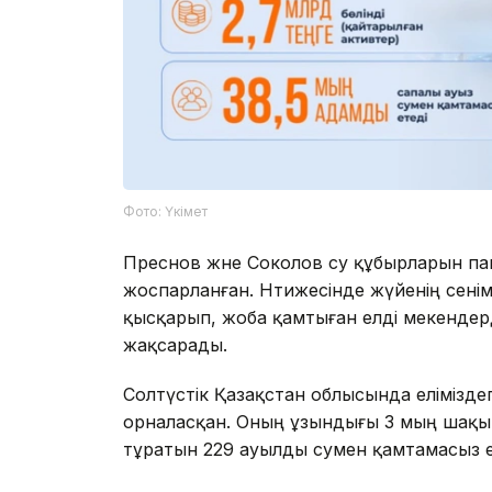
Фото: Үкімет
Преснов және Соколов су құбырларын п
жоспарланған. Нәтижесінде жүйенің сенім
қысқарып, жоба қамтыған елді мекендер
жақсарады.
Солтүстік Қазақстан облысында еліміздег
орналасқан. Оның ұзындығы 3 мың шақы
тұратын 229 ауылды сумен қамтамасыз е