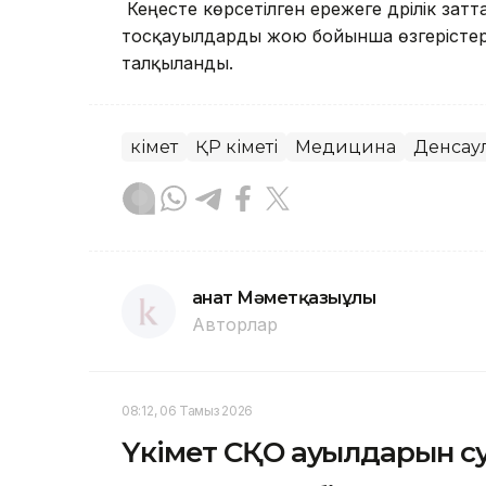
Кеңесте көрсетілген ережеге дәрілік затт
тосқауылдарды жою бойынша өзгерістер
талқыланды.
Үкімет
ҚР Үкіметі
Медицина
Денсау
Қанат Мәметқазыұлы
Авторлар
08:12, 06 Тамыз 2026
Үкімет СҚО ауылдарын с