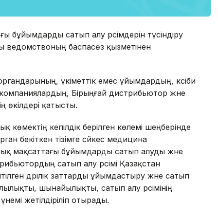
ғы бұйымдарды сатып алу рәсімдерін түсіндіру
алы ведомствоның баспасөз қызметінен
ргандарының, үкіметтік емес ұйымдардың, кәсіби
омпаниялардың, Бірыңғай дистрибьютор және
ң өкілдері қатысты.
қ көмектің кепілдік берілген көлемі шеңберінде
рган бекіткен тізімге сәйкес медицина
лық мақсаттағы бұйымдарды сатып алуды және
трибьютордың сатып алу рәсімі Қазақстан
тілген дәрілік заттарды ұйымдастыру және сатып
иялылықты, шынайылықты, сатып алу рәсімінің
немі жетілдіріліп отырады.