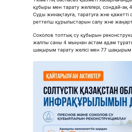
құбыры мен тарату желілері, сондай-ақ 
Суды жинақтауға, таратуға және қажетт
реттегіш құрылыстарын салу және жаңа
Соколов топтық су құбырын реконстру
жалпы саны 4 мыңнан астам адам тұрат
шақырым тарату желісі мен 77 шақырым а