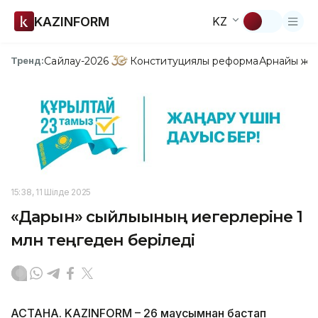
KAZINFORM
KZ
Сайлау-2026
Конституциялық реформа
Арнайы жо
Тренд:
15:38, 11 Шілде 2025
«Дарын» сыйлығының иегерлеріне 1
млн теңгеден беріледі
АСТАНА. KAZINFORM – 26 маусымнан бастап