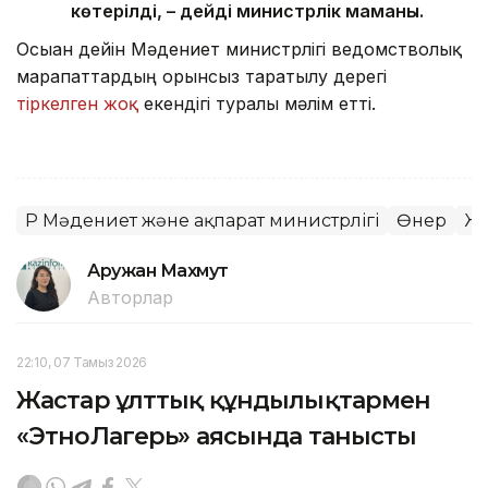
көтерілді, – дейді министрлік маманы.
Осыған дейін Мәдениет министрлігі ведомстволық
марапаттардың орынсыз таратылу дерегі
тіркелген жоқ
екендігі туралы мәлім етті.
ҚР Мәдениет және ақпарат министрлігі
Өнер
Жа
Аружан Махмут
Авторлар
22:10, 07 Тамыз 2026
Жастар ұлттық құндылықтармен
«ЭтноЛагерь» аясында танысты