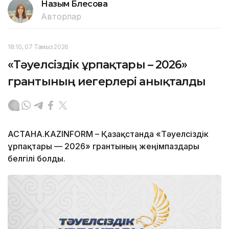
Назым Бөлесова
Авторлар
18:10, 07 Тамыз 2026
«Тәуелсіздік ұрпақтары – 2026»
грантының иегерлері анықталды
АСТАНА.KAZINFORM – Қазақстанда «Тәуелсіздік
ұрпақтары — 2026» грантының жеңімпаздары
белгілі болды.