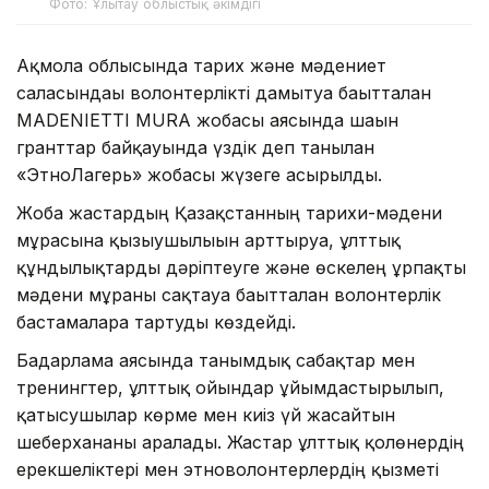
Фото: Ұлытау облыстық әкімдігі
Ақмола облысында тарих және мәдениет
саласындағы волонтерлікті дамытуға бағытталған
MADENIETTI MURA жобасы аясында шағын
гранттар байқауында үздік деп танылған
«ЭтноЛагерь» жобасы жүзеге асырылды.
Жоба жастардың Қазақстанның тарихи-мәдени
мұрасына қызығушылығын арттыруға, ұлттық
құндылықтарды дәріптеуге және өскелең ұрпақты
мәдени мұраны сақтауға бағытталған волонтерлік
бастамаларға тартуды көздейді.
Бағдарлама аясында танымдық сабақтар мен
тренингтер, ұлттық ойындар ұйымдастырылып,
қатысушылар көрме мен киіз үй жасайтын
шеберхананы аралады. Жастар ұлттық қолөнердің
ерекшеліктері мен этноволонтерлердің қызметі