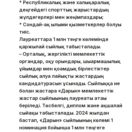
* Республикалық және халықаралық
деңгейдегі спорттық жарыстардың
жүлдегерлері мен жеңімпаздары;
* Сондай-ақ ғылыми қызметкерлер болуы
тиіс.
Лауреаттарға 1 млн теңге көлемінде
қаржылай сыйлық табысталады.
– Орталық, жергілікті мемлекеттік
органдар, оқу орындары, шығармашылық
ұйымдар мен қоғамдық бірлестіктер
сыйлық алуға лайықты жастардың
кандидатурасын ұсынады. Сыйлыққа ие
болған жастарға «Дарын» мемлекеттік
жастар сыйлығының лауреаты атағы
беріледі. Төсбелгі, диплом және ақшалай
сыйақы табысталады. 2024 жылдан
бастап, «Дарын» сыйлығының көлемі 1
номинация бойынша 1 млн теңгеге