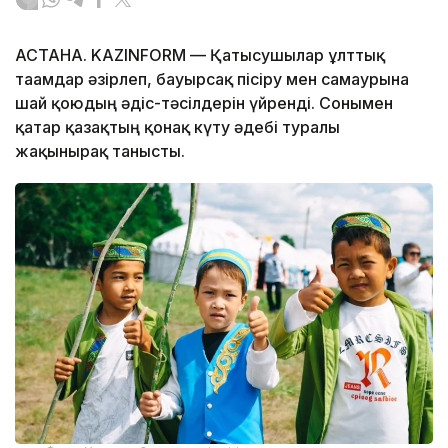
АСТАНА. KAZINFORM — Қатысушылар ұлттық
тағамдар әзірлеп, бауырсақ пісіру мен самаурынға
шай қоюдың әдіс-тәсілдерін үйренді. Сонымен
қатар қазақтың қонақ күту әдебі туралы
жақынырақ танысты.