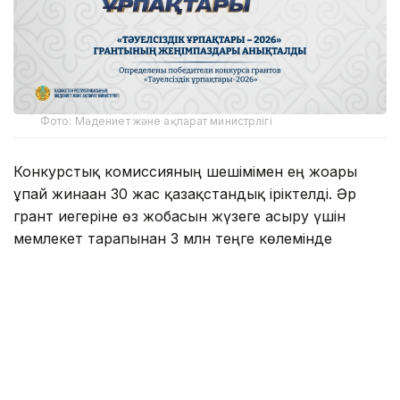
Фото: Мәдениет және ақпарат министрлігі
Конкурстық комиссияның шешімімен ең жоғары
ұпай жинаған 30 жас қазақстандық іріктелді. Әр
грант иегеріне өз жобасын жүзеге асыру үшін
мемлекет тарапынан 3 млн теңге көлемінде
қолдау көрсетіледі.
2026 жылы байқауға 2200-ден астам өтінім түсіп,
оның 1745-і қарауға жіберілді. Атап айтқанда,
«Бизнес» бағыты бойынша — 663, «Ақпараттық
технологиялар» — 383, «Ғылым» — 218,
«Мәдениет» — 174, «Медиа» — 158 және