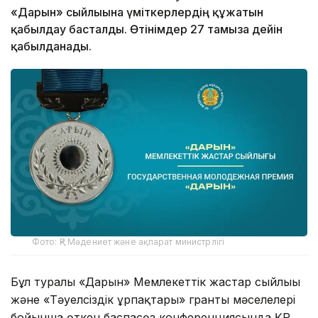
«Дарын» сыйлығына үміткерлердің құжатын
қабылдау басталды. Өтінімдер 27 тамызға дейін
қабылданады.
Фото: ҚР Мәдениет және ақпарат министрлігі
Бұл туралы «Дарын» Мемлекеттік жастар сыйлығы
және «Тәуелсіздік ұрпақтары» гранты мәселелері
бойынша өткен баспасөз конференциясында ҚР