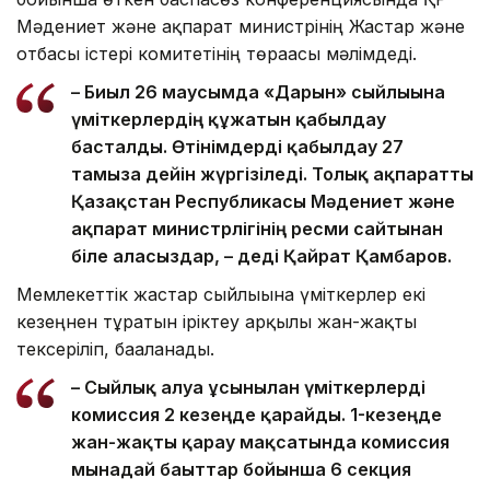
Мәдениет және ақпарат министрінің Жастар және
отбасы істері комитетінің төрағасы мәлімдеді.
– Биыл 26 маусымда «Дарын» сыйлығына
үміткерлердің құжатын қабылдау
басталды. Өтінімдерді қабылдау 27
тамызға дейін жүргізіледі. Толық ақпаратты
Қазақстан Республикасы Мәдениет және
ақпарат министрлігінің ресми сайтынан
біле аласыздар, – деді Қайрат Қамбаров.
Мемлекеттік жастар сыйлығына үміткерлер екі
кезеңнен тұратын іріктеу арқылы жан-жақты
тексеріліп, бағаланады.
– Сыйлық алуға ұсынылған үміткерлерді
комиссия 2 кезеңде қарайды. 1-кезеңде
жан-жақты қарау мақсатында комиссия
мынадай бағыттар бойынша 6 секция