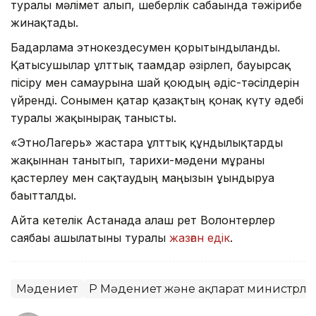
туралы мәлімет алып, шеберлік сабағында тәжірибе
жинақтады.
Бағдарлама этнокездесумен қорытындыланды.
Қатысушылар ұлттық тағамдар әзірлеп, бауырсақ
пісіру мен самаурынға шай қоюдың әдіс-тәсілдерін
үйренді. Сонымен қатар қазақтың қонақ күту әдебі
туралы жақынырақ танысты.
«ЭтноЛагерь» жастарға ұлттық құндылықтарды
жақыннан танытып, тарихи-мәдени мұраны
қастерлеу мен сақтаудың маңызын ұғындыруға
бағытталды.
Айта кетелік Астанада алғаш рет Волонтерлер
саябағы ашылатыны туралы
жазған едік
.
Мәдениет
ҚР Мәдениет және ақпарат министрліг