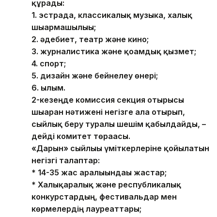
құрады:
1. эстрада, классикалық музыка, халық
шығармашылығы;
2. әдебиет, театр және кино;
3. журналистика және қоғамдық қызмет;
4. спорт;
5. дизайн және бейнелеу өнері;
6. ғылым.
2-кезеңде комиссия секция отырысы
шығарған нәтижені негізге ала отырып,
сыйлық беру туралы шешім қабылдайды, –
дейді комитет төрағасы.
«Дарын» сыйлығы үміткерлеріне қойылатын
негізгі талаптар:
* 14-35 жас аралығындағы жастар;
* Халықаралық және республикалық
конкурстардың, фестивальдар мен
көрмелердің лауреаттары;