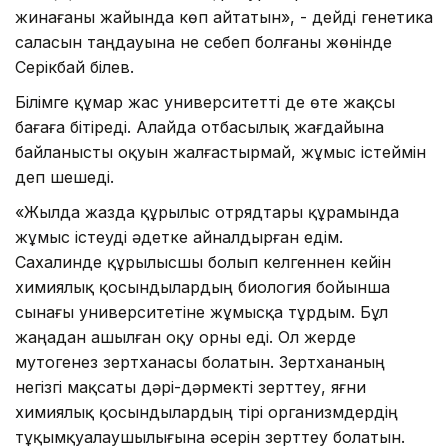
жинағаны жайында көп айтатын», - дейді генетика
саласын таңдауына не себеп болғаны жөнінде
Серікбай Әбілев.
Білімге құмар жас университетті де өте жақсы
бағаға бітіреді. Алайда отбасылық жағдайына
байланысты оқуын жалғастырмай, жұмыс істеймін
деп шешеді.
«Жылда жазда құрылыс отрядтары құрамында
жұмыс істеуді әдетке айналдырған едім.
Сахалинде құрылысшы болып келгеннен кейін
химиялық қосындылардың биология бойынша
сынағы университетіне жұмысқа тұрдым. Бұл
жаңадан ашылған оқу орны еді. Ол жерде
мутогенез зертханасы болатын. Зертхананың
негізгі мақсаты дәрі-дәрмекті зерттеу, яғни
химиялық қосындылардың тірі организмдердің
тұқымқуалаушылығына әсерін зерттеу болатын.