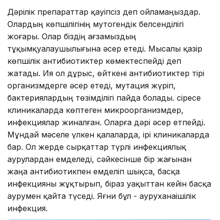
Дәрілік препараттар қауіпсіз деп ойламаңыздар.
Олардың көпшілігінің мутогендік белсенділігі
жоғары. Олар біздің ағзамыздың
тұқымқуалаушылығына әсер етеді. Мысалы қазір
көпшілік антибиотиктер көмектеспейді деп
жатады. Ия ол дұрыс, өйткені антибиотиктер тірі
организмдерге әсер етеді, мутация жүріп,
бактериялардың төзімділігі пайда болады. Әсіресе
клиникаларда көптеген микроорганизмдер,
инфекциялар жиналған. Оларға дәрі әсер етпейді.
Мұндай мәселе үлкен қалаларда, ірі клиникаларда
бар. Ол жерде сырқаттар түрлі инфекциялық
аурулардан емделеді, сәйкесінше бір жағынан
жаңа антибиотикпен емделіп шықса, басқа
инфекцияны жұқтырып, біраз уақыттан кейін басқа
аурумен қайта түседі. Яғни бұл - ауруханаішілік
инфекция.