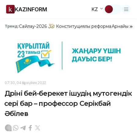
KAZINFORM
KZ
Сайлау-2026
Конституциялық реформа
Арнайы жо
Тренд:
07:30, 04 Қыркүйек 2022
Дәріні бей-берекет ішудің мутогендік
әсері бар – профессор Серікбай
Әбілев