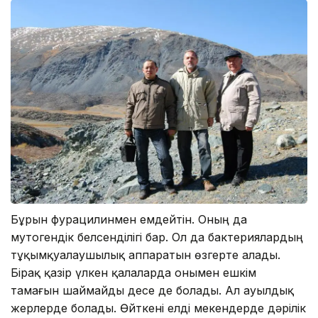
Бұрын фурацилинмен емдейтін. Оның да
мутогендік белсенділігі бар. Ол да бактериялардың
тұқымқуалаушылық аппаратын өзгерте алады.
Бірақ қазір үлкен қалаларда онымен ешкім
тамағын шаймайды десе де болады. Ал ауылдық
жерлерде болады. Өйткені елді мекендерде дәрілік