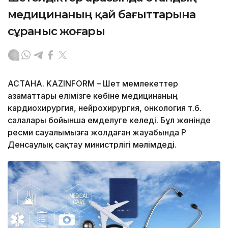
медицинаның қай бағыттарына
сұраныс жоғары
АСТАНА. KAZINFORM – Шет мемлекеттер
азаматтары елімізге көбіне медицинаның
кардиохирургия, нейрохирургия, онкология т.б.
салалары бойынша емделуге келеді. Бұл жөнінде
ресми сауалымызға жолдаған жауабында ҚР
Денсаулық сақтау министрлігі мәлімдеді.