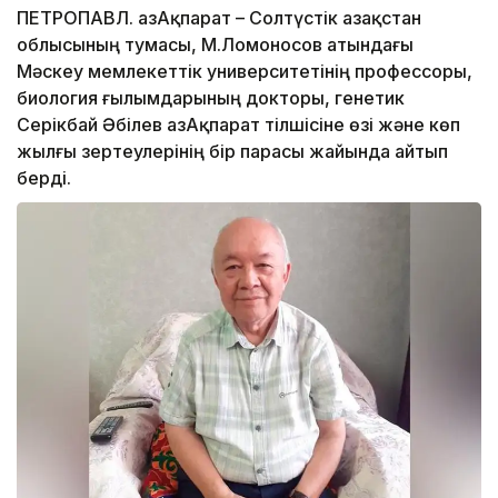
ПЕТРОПАВЛ. ҚазАқпарат – Солтүстік Қазақстан
облысының тумасы, М.Ломоносов атындағы
Мәскеу мемлекеттік университетінің профессоры,
биология ғылымдарының докторы, генетик
Серікбай Әбілев ҚазАқпарат тілшісіне өзі және көп
жылғы зертеулерінің бір парасы жайында айтып
берді.