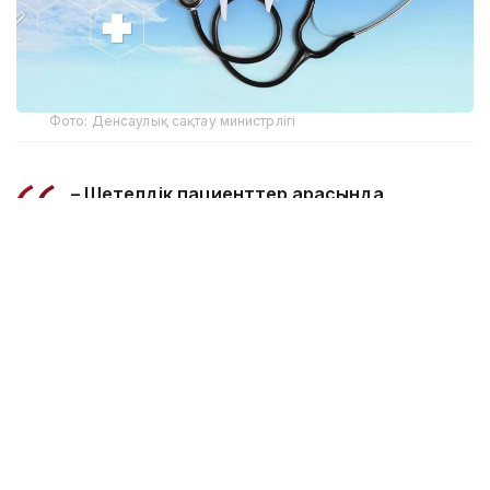
Фото: Денсаулық сақтау министрлігі
– Шетелдік пациенттер арасында
медициналық көмектің келесі бағыттары
сұранысқа ие: кардиология және
кардиохирургия, нейрохирургия, онкология
және сәулелік терапия, ортопедия және
травматология, офтальмология,
стоматология, репродуктивтік медицина,
медициналық оңалту, сондай-ақ
диагностикалық және check-up
бағдарламалары. Еліміздің медициналық
ұйымдарында мамандандырылған және