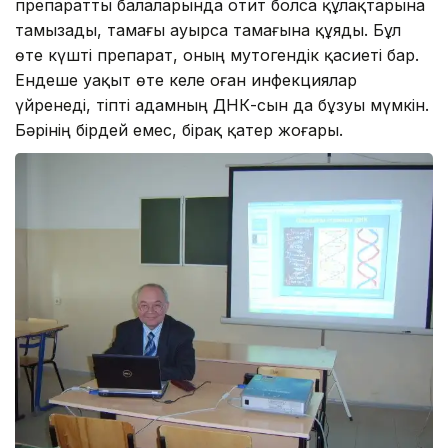
препаратты балаларында отит болса құлақтарына
тамызады, тамағы ауырса тамағына құяды. Бұл
өте күшті препарат, оның мутогендік қасиеті бар.
Ендеше уақыт өте келе оған инфекциялар
үйренеді, тіпті адамның ДНК-сын да бұзуы мүмкін.
Бәрінің бірдей емес, бірақ қатер жоғары.