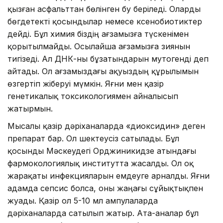
қызған асфальттан бөлінген бу беріледі. Оларды
бөгдетекті қосындылар немесе ксенобиотиктер
дейді. Бұл химия біздің ағзамызға түскенімен
қорытылмайды. Осылайша ағзамызға зиянын
тигізеді. Ал ДНК-ны бұзатындарын мутогенді деп
айтады. Ол ағзамыздағы ақуыздың құрылымын
өзгертіп жіберуі мүмкін. Яғни мен қазір
генетикалық токсикологиямен айналысып
жатырмын.
Мысалы қазір дәріханаларда «диоксидин» деген
препарат бар. Ол шектеусіз сатылады. Бұл
қосынды Мәскеудегі Орджиникидзе атындағы
фармокологиялық институтта жасалды. Ол оқ
жарақаты инфекцияларын емдеуге арналды. Яғни
адамда сепсис болса, оны жаңағы сұйықтықпен
жуады. Қазір ол 5-10 мл ампулаларда
дәріханаларда сатылып жатыр. Ата-аналар бұл