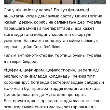
Сол үшін не істеу керек? Біз бұл феноменді
анықтаған кезде денсаулық сақтау министрлігіне
жазып, дәрінің қорабына салынатын дәрі туралы
парақшаға мұндай препараттарды аса қажет
жағдайда ғана қолдану керектігін ескертуді
ұсындық. Балаларға қолдануға тыйым салынуы
керек» - дейді Серікбай Әбілев.
Ғалым антибиотиктердің төртінші буыны туралы
да пікірін білдірді.
«Цефран, цефпиром, цефалоспорин, цефепимді
барлық клиникаларда қолданады. Кейбірі тіпті
коронавирус болғанда бактериялардың салдарын
жою үшін бұл препараттарды қолданған шығар.
Ципрофлоксацин да мутогенді препарат.
Бактерияға қарсы препараттарды жасаған кезде,
оған жартылай синтетикалық заттар алынады.