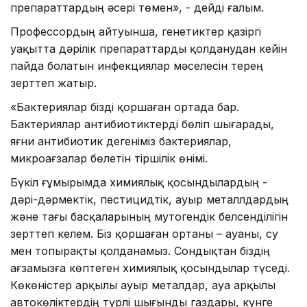
препараттардың әсері төмен», - дейді ғалым.
Профессордың айтуынша, генетиктер қазіргі
уақытта дәрілік препараттарды қолданудан кейін
пайда болатын инфекциялар мәселесін терең
зерттеп жатыр.
«Бактериялар бізді қоршаған ортада бар.
Бактериялар антибиотиктерді бөліп шығарады,
яғни антибиотик дегеніміз бактериялар,
микроағзалар бөлетін тіршілік өнімі.
Бүкіл ғұмырымда химиялық қосындылардың -
дәрі-дәрмектік, пестицидтік, ауыр металлдардың
және тағы басқаларының мутогендік белсенділігін
зерттеп келем. Біз қоршаған ортаны – ауаны, су
мен топырақты қолданамыз. Сондықтан біздің
ағзамызға көптеген химиялық қосындылар түседі.
Көкөністер арқылы ауыр металдар, ауа арқылы
автокөліктердің түрлі шығынды газдары, күнге