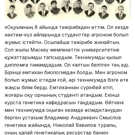
«Оқуымның 8 айында тәжірибеден өттім. Ол кезде
көктем-күз айларында студенттер агроном болып
жұмыс істейтін. Осылайша тәжірибе жинайтын.
Сол жылы Мәскеу мемлекеттік университетіне
құжаттарымды тапсырдым. Техникумды қызыл
дипломға тәмамдадым. Ол «алтын белгіге» тең еді.
Бірінші емтихан биологиядан болды. Мен агроном
болып жұмыс істедім ғой, әрі техникумда бізге өте
жақсы білім берді. Емтиханнан сүрінбей өтіп,
жоғары оқу орнының студенті атандым. Екінші
курста генетика кафедрасын таңдадым. Өйткені
мен техникумда оқыған кезімде өсімдіктанудан
берген ұстазым Владимир Андреевич Смыслов
генетика жайында, Николай Вавилов туралы,
оның қалай генетикалық ресурстар банкін