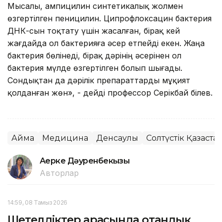
Мысалы, ампицилин синтетикалық жолмен
өзгертілген пеницилин. Ципрофлоксацин бактерия
ДНК-сын тоқтату үшін жасалған, бірақ кей
жағдайда ол бактерияға әсер етпейді екен. Жаңа
бактерия бөлінеді, бірақ дәрінің әсерінен ол
бактерия мүлде өзгертілген болып шығады.
Сондықтан да дәрілік препараттарды мұқият
қолданған жөн», - дейді профессор Серікбай Әбілев.
Аймақ
Медицина
Денсаулық
Солтүстік Қазақст
Ақерке Дәуренбекқызы
Авторлар
14:59, 08 Тамыз 2026
Шетелдіктер арасында отандық