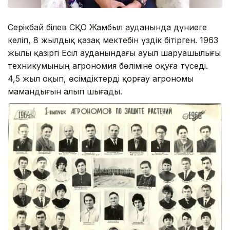
Серікбай Әбілев СҚО Жамбыл ауданында дүниеге
келіп, 8 жылдық қазақ мектебін үздік бітірген. 1963
жылы қазіргі Есіл ауданындағы ауыл шаруашылығы
техникумының агрономия бөліміне оқуға түседі.
4,5 жыл оқып, өсімдіктерді қорғау агрономы
мамандығын алып шығады.