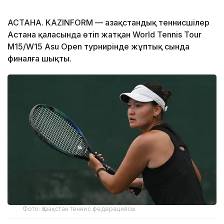
АСТАНА. KAZINFORM — Қазақстандық теннисшілер
Астана қаласында өтіп жатқан World Tennis Tour
M15/W15 Asu Open турнирінде жұптық сында
финалға шықты.
Фото: Қазақстан теннис федерациясы