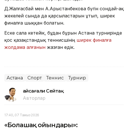
Д.Жалғасбай мен А.Арыстанбекова бүгін сондай-ақ
жекелей сында да қарсыластарын ұтып, ширек
финалға шыққан болатын.
Еске сала кетейік, бұдан бұрын Астана турнирінде
қос қазақстандық теннисшінің
ширек финалға
жолдама алғанын
жазған едік.
Астана
Спорт
Теннис
Турнир
Ғайсағали Сейтақ
Авторлар
17:40, 07 Тамыз 2026
«Болашақ ойындары»: