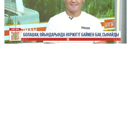
Фото: видеодан алынғын скрин
DAR TEAM клубының спортшысы Нұржігіт
Байменнің айтуынша, жарысқа қатысу туралы
ұсыныс оған турнир басталардан үш апта бұрын
түскен.
Спортшы қысқа уақыт ішінде салмақ қуып,
жарысқа дайындалғанын айтты.
— Маған ұсыныс түсті, үш апта қалғанда
келісім бердім. Салмақ жасау міндетті
болды. Бүгін өлшеуден өттік, бәрі жақсы.