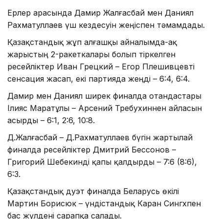
Ерлер арасында Дамир Жалғасбай мен Даниял
Рахматуллаев үш кездесуін жеңіспен тәмамдады.
Қазақстандық жұп алғашқы айналымда-ақ
жарыстың 2-ракеткалары болып тіркелген
ресейліктер Иван Грецкий – Егор Плешивцевті
сенсация жасап, екі партияда жеңді – 6:4, 6:4.
Дамир мен Даниял ширек финалда отандастары
Ілияс Маратұлы – Арсений Требухиннен айласын
асырды – 6:1, 2:6, 10:8.
Д.Жалғасбай – Д.Рахматуллаев бүгін жартылай
финалда ресейліктер Дмитрий Бессонов –
Григорий Шебекинді қапы қалдырды – 7:6 (8:6),
6:3.
Қазақстандық дуэт финалда Беларусь өкілі
Мартин Борисюк – үндістандық Каран Сингхпен
бас жүлдені сарапқа салады.