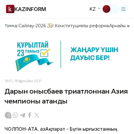
KAZINFORM
KZ
Сайлау-2026
Конституциялық реформа
Арнайы жо
Тренд:
19:51, 18 Қыркүйек 2021
Дарын Қонысбаев триатлоннан Азия
чемпионы атанды
ЧОЛПОН-АТА. ҚазАқпарат - Бүгін Қырғызстанның