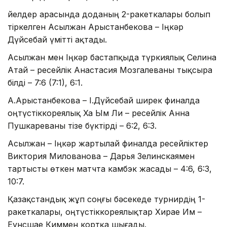
Әйелдер арасында доданың 2-ракеткалары болып
тіркелген Асылжан Арыстанбекова – Іңкәр
Дүйсебай үмітті ақтады.
Асылжан мен Іңкәр бастапқыда түркиялық Селина
Атай – ресейлік Анастасия Мозгалеваны тықсыра
білді – 7:6 (7:1), 6:1.
А.Арыстанбекова – І.Дүйсебай ширек финалда
оңтүстіккореялық Ха Ым Ли – ресейлік Анна
Пушкареваны тізе бүктірді – 6:2, 6:3.
Асылжан – Іңкәр жартылай финалда ресейліктер
Виктория Милованова – Дарья Зелинскаямен
тартысты өткен матчта камбэк жасады – 4:6, 6:3,
10:7.
Қазақстандық жұп соңғы бәсекеде турнирдің 1-
ракеткалары, оңтүстіккореялықтар Хирае Им –
Еунсшае Киммен кортқа шығады.