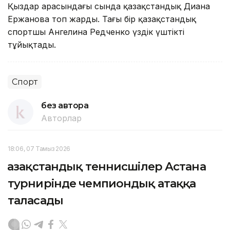
Қыздар арасындағы сында қазақстандық Диана
Ержанова топ жарды. Тағы бір қазақстандық
спортшы Ангелина Редченко үздік үштікті
тұйықтады.
Спорт
без автора
Авторлар
18:06, 07 Тамыз 2026
Қазақстандық теннисшілер Астана
турнирінде чемпиондық атаққа
таласады