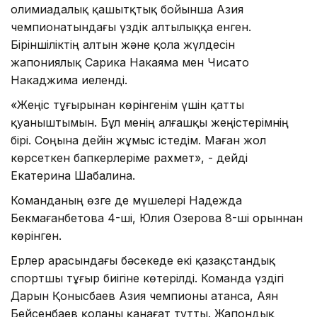
олимиадалық қашытқтық бойынша Азия
чемпионатындағы үздік алтылыққа енген.
Біріншіліктің алтын және қола жүлдесін
жапониялық Сарика Накаяма мен Чисато
Накаджима иеленді.
«Жеңіс тұғырынан көрінгенім үшін қатты
қуаныштымын. Бұл менің алғашқы жеңістерімнің
бірі. Соңына дейін жұмыс істедім. Маған жол
көрсеткен бапкерлеріме рахмет», - дейді
Екатерина Шабалина.
Команданың өзге де мүшелері Надежда
Бекмағанбетова 4-ші, Юлия Озерова 8-ші орыннан
көрінген.
Ерлер арасындағы бәсекеде екі қазақстандық
спортшы тұғыр биігіне көтерілді. Команда үздігі
Дарын Қонысбаев Азия чемпионы атанса, Аян
Бейсенбаев қоланы қанағат тұтты. Жапондық