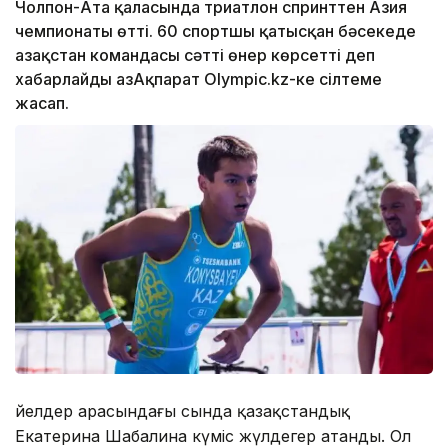
Чолпон-Ата қаласында триатлон спринттен Азия
чемпионаты өтті. 60 спортшы қатысқан бәсекеде
Қазақстан командасы сәтті өнер көрсетті деп
хабарлайды ҚазАқпарат Olympic.kz-ке сілтеме
жасап.
Әйелдер арасындағы сында қазақстандық
Екатерина Шабалина күміс жүлдегер атанды. Ол