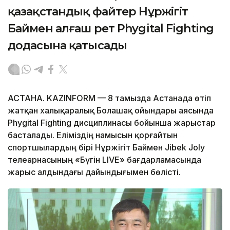
қазақстандық файтер Нұржігіт
Баймен алғаш рет Phygital Fighting
додасына қатысады
АСТАНА. KAZINFORM — 8 тамызда Астанада өтіп
жатқан халықаралық Болашақ ойындары аясында
Phygital Fighting дисциплинасы бойынша жарыстар
басталады. Еліміздің намысын қорғайтын
спортшылардың бірі Нұржігіт Баймен Jibek Joly
телеарнасының «Бүгін LIVE» бағдарламасында
жарыс алдындағы дайындығымен бөлісті.