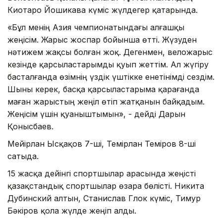
Киотаро Йошикава күміс жүлдегер қатарында.
«Бұл менің Азия чемпионатындағы алғашқы
жеңісім. Жарыс жоспар бойынша өтті. Жүзуден
нәтижем жақсы болған жоқ. Дегенмен, веложарыс
кезінде қарсыластарымды қуып жеттім. Ал жүгіру
басталғанда өзімнің үздік үштікке енетінімді сездім.
Шыны керек, басқа қарсыластарыма қарағанда
маған жарыстың жеңіл өтіп жатқанын байқадым.
Жеңісім үшін қуаныштымын», - дейді Дарын
Қонысбаев.
Мейірлан Ысқақов 7-ші, Темірлан Теміров 8-ші
сатыда.
15 жасқа дейінгі спортшылар арасында жеңісті
қазақстандық спортшылар өзара бөлісті. Никита
Дубинский алтын, Станислав Глок күміс, Тимур
Бәкіров қола жүлде жеңіп алды.