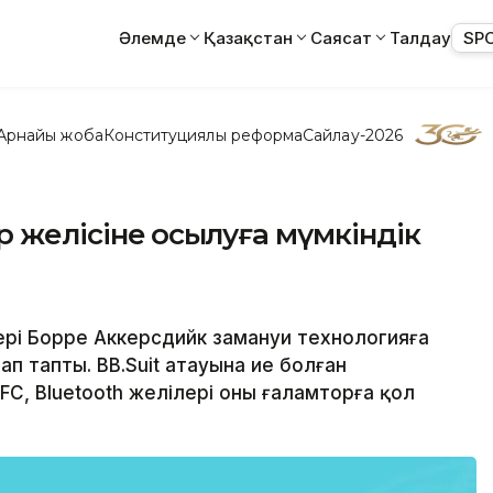
Әлемде
Қазақстан
Саясат
Талдау
SP
Арнайы жоба
Конституциялық реформа
Сайлау-2026
 желісіне қосылуға мүмкіндік
ері Борре Аккерсдийк замануи технологияға
лап тапты. BB.Suit атауына ие болған
FC, Bluetooth желілері оны ғаламторға қол
.