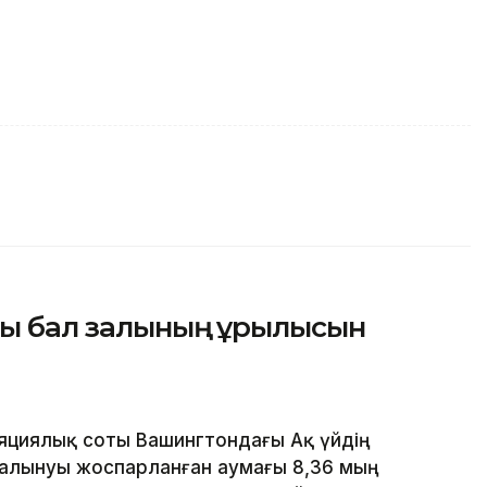
ғы бал залының құрылысын
яциялық соты Вашингтондағы Ақ үйдің
алынуы жоспарланған аумағы 8,36 мың