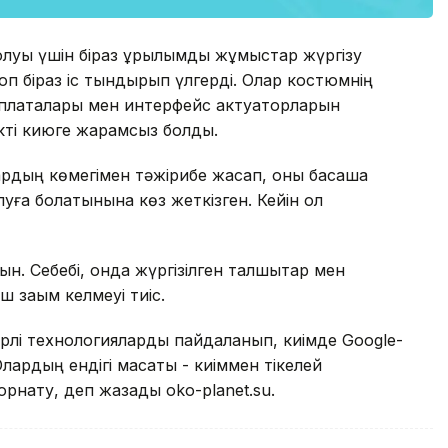
болуы үшін біраз құрылымдық жұмыстар жүргізу
оп біраз іс тындырып үлгерді. Олар костюмнің
 платалары мен интерфейс актуаторларын
ікті киюге жарамсыз болды.
дың көмегімен тәжірибе жасап, оны басқаша
уға болатынына көз жеткізген. Кейін ол
иын. Себебі, онда жүргізілген талшықтар мен
 зақым келмеуі тиіс.
рлі технологияларды пайдаланып, киімде Google-
Олардың ендігі мақсаты - киіммен тікелей
рнату, деп жазады oko-planet.su.