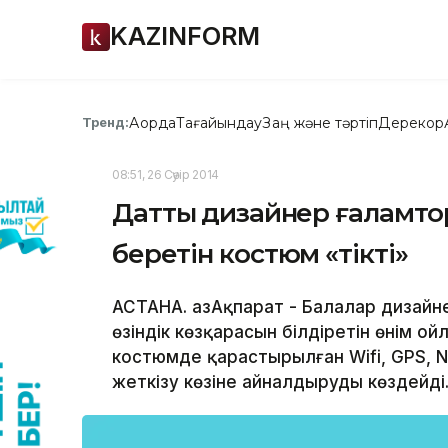
KAZINFORM
Ақорда
Тағайындау
Заң және тәртіп
Дерекқор
Тренд:
08:51, 26 Сәуір 2014
Даттық дизайнер ғаламтор
беретін костюм «тікті»
АСТАНА. ҚазАқпарат - Балалар дизайн
өзіндік көзқарасын білдіретін өнім ой
костюмде қарастырылған Wifi, GPS, N
жеткізу көзіне айналдыруды көздейді