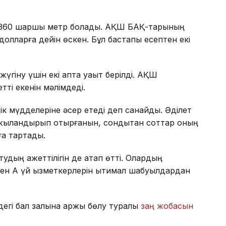
8 360 шаршы метр болады. АҚШ БАҚ-тарының
олларға дейін өскен. Бұл бастапқы есептен екі
үгіну үшін екі апта уақыт берілді. АҚШ
ті екенін мәлімдеді.
іздік мүдделеріне әсер етеді деп санайды. Әділет
аржыландырып отырғанын, сондықтан соттар оның
ға тартады.
удың қажеттілігін де атап өтті. Олардың
н Ақ үй қызметкерлерін ықтимал шабуылдардан
егі бал залына қаржы бөлу туралы
заң жобасын