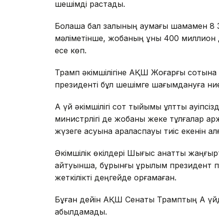
шешімді растады.
Болашақ бал залының аумағы шамамен 
мәліметінше, жобаның құны 400 миллион д
есе көп.
Трамп әкімшілігіне АҚШ Жоғарғы сотына ж
президенті бұл шешімге шағымдануға ниет
Ақ үй әкімшілігі сот тыйымы ұлттық қауіпс
министрлігі де жобаны жеке тұлғалар қ
жүзеге асуына араласпауы тиіс екенін ал
Әкімшілік өкілдері Шығыс қанатты жаңғырт
айтуынша, бұрынғы құрылым президент пе
жеткілікті деңгейде қорғамаған.
Бұған дейін АҚШ Сенаты Трамптың Ақ үйд
қабылдамады.