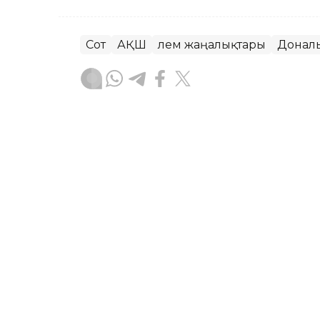
Сот
АҚШ
Әлем жаңалықтары
Донал
Динара Маханова
Авторлар
04:57, 08 Тамыз 2026
Абелардо де ла Эсприэл
қызметіне кірісті
АСТАНА. KAZINFORM —
Кәсіпкер әрі 