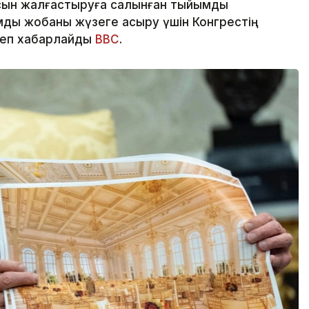
сын жалғастыруға салынған тыйымды
ды жобаны жүзеге асыру үшін Конгрестің
деп хабарлайды
BBC
.