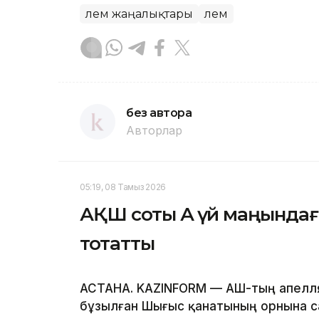
Әлем жаңалықтары
Әлем
без автора
Авторлар
05:19, 08 Тамыз 2026
АҚШ соты Ақ үй маңында
тоқтатты
АСТАНА. KAZINFORM — АҚШ-тың апелл
бұзылған Шығыс қанатының орнына с