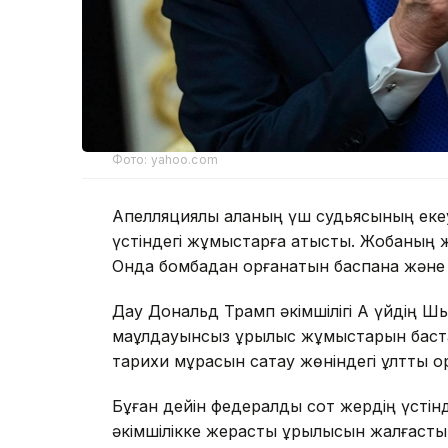
Фото: yahoo.com
Апелляциялық алқаның үш судьясының еке
үстіндегі жұмыстарға қатысты. Жобаның же
Онда бомбадан қорғанатын баспана және
Дау Дональд Трамп әкімшілігі Ақ үйдің Ш
мақұлдауынсыз құрылыс жұмыстарын баст
тарихи мұрасын сақтау жөніндегі ұлттық қо
Бұған дейін федералдық сот жердің үсті
әкімшілікке жерасты құрылысын жалғастыр