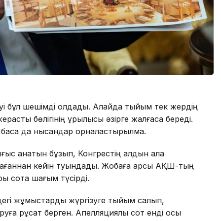
уі бұл шешімді қолдады. Алайда тыйым тек жердің
расты бөлігінің құрылысы әзірге жалғаса береді.
 басқа да нысандар орналастырылмақ.
ығыс қанатын бұзып, Конгрестің алдын ала
ағаннан кейін туындады. Жобаға қарсы АҚШ-тың
ры сотқа шағым түсірді.
ндегі жұмыстарды жүргізуге тыйым салып,
уға рұқсат берген. Апелляциялық сот енді осы