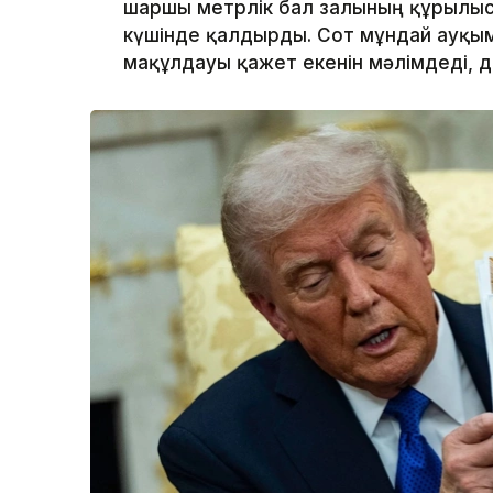
шаршы метрлік бал залының құрылы
күшінде қалдырды. Сот мұндай ауқым
мақұлдауы қажет екенін мәлімдеді, 