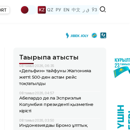
KZ
QZ
РУ
EN
中文
ق ز
ЎЗ
ORT
Тақырыпқа қатысты
08 тамыз 2026, 06:35
«Дельфин» тайфуны Жапонияға
жетті: 500-ден астам рейс
тоқтатылды
08 тамыз 2026, 04:57
Абелардо де ла Эсприэлья
Колумбия президенті қызметіне
кірісті
08 тамыз 2026, 03:50
Индонезиядағы Бромо ұлттық