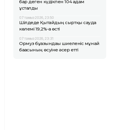
бар деген күдікпен 104 адам
ұсталды
07 тамыз 2026, 23:50
Шілдеде Қытайдың сыртқы сауда
көлемі 19,2%-ға өсті
07 тамыз 2026, 23:31
Ормуз бұғазындағы шиеленіс мұнай
бағасының өсуіне әсер етті