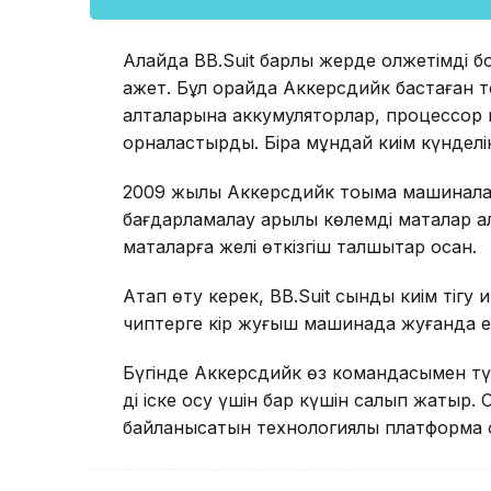
Алайда BB.Suit барлық жерде қолжетімді 
қажет. Бұл орайда Аккерсдийк бастаған т
қалталарына аккумуляторлар, процессор
орналастырды. Бірақ мұндай киім күндел
2009 жылы Аккерсдийк тоқыма машиналар
бағдарламалау арқылы көлемді маталар ал
маталарға желі өткізгіш талшықтар қосқан.
Атап өту керек, BB.Suit сынды киім тігу қ
чиптерге кір жуғыш машинада жуғанда еш
Бүгінде Аккерсдийк өз командасымен тү
ді іске қосу үшін бар күшін салып жатыр. 
байланысатын технологиялық платформа о