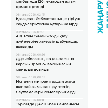
саябағында 120 гектардан астам
орман өртенді
08 тамыз 2026, 02:45
Қазақстан Өзбекстанның ең ірі үш
сауда серіктесінің қатарына кірді
08 тамыз 2026, 01:56
АҚШ-тағы сумен жабдықтау
жүйелеріне хакерлік шабуылдар
жасалды
08 тамыз 2026, 00:56
ДДҰ Эболаның жаңа штамына
қарсы «Эрвебо» вакцинасын
сынауды ұсынды
08 тамыз 2026, 00:38
Испания мигранттардың жаңа
жаппай ағымынан қауіптеніп,
Сеутаға әскери кемелер жіберді
08 тамыз 2026, 00:11
Түркияда ДАИШ-пен байланысы