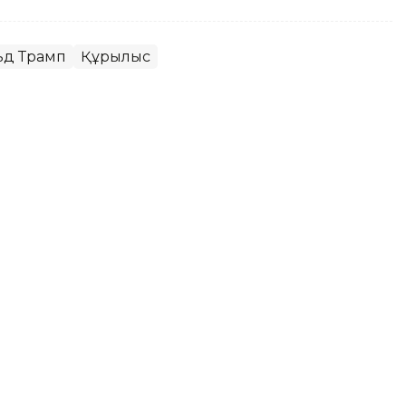
ьд Трамп
Құрылыс
ья Колумбия президенті
саясаткер Абелардо де ла Эсприэлья