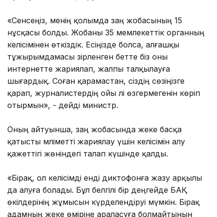
«Сенсеңіз, менің қолымда заң жобасының 15
нұсқасы болды. Жобаны 35 мемлекеттік органның
келісімінен өткіздік. Есіңізде болса, алғашқы
тұжырымдамасы әзірленген бетте біз оны
интернетте жариялап, жалпы талқылауға
шығардық. Соған қарамастан, сіздің сөзіңізге
қарап, журналистердің ойы әлі өзгермегенін көріп
отырмын», - дейді министр.
Оның айтуынша, заң жобасында жеке басқа
қатысты мәліметті жариялау үшін келісімін алу
қажеттігі жөніндегі талап күшінде қалды.
«Бірақ, ол келісімді енді диктофонға жазу арқылы
да алуға болады. Бұл белгілі бір деңгейде БАҚ
өкілдерінің жұмысын күрделендіруі мүмкін. Бірақ
адамның жеке өміріне араласуға болмайтынын