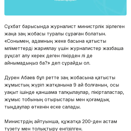
Сұхбат барысында журналист министрлік әзірлеген
жаңа заң жобасы туралы сұраған болатын.
«Сонымен, адамның жеке басына қатысты
мәліметтерді жариялау үшін журналистер жазбаша
рұқсат алу керек деген пікірден әлі де
айнымадыңыз ба?» деп сұрайды ол.
Дәурен Абаев бұл ретте заң жобасына қатысты
жұмыстың жүріп жатқанына 9 ай болғанын, осы
уақыт ішінде қаншама талқылаулар, пікірталастар,
жұмыс тобының отырыстары мен қоғамдық
тыңдаулар өткенін еске салады.
Министрдің айтуынша, құжатқа 200-ден астам
түзету мен толықтыру енгізілген.