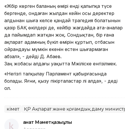
«Жәбір көрген баланың өмірі енді қалыпқа түсе
бергенде, ондаған жылдан кейін осы деректер
алдынан шыға келсе қандай трагедия болатынын
қазір БАҚ өкілдері де, кейбір жағдайда ата-аналар
да пайымдап жатқан жоқ. Сондықтан, бір ғана
ақпарат адамның бүкіл өмірін құртып, отбасын
ойрандауы мүмкін екенін естен шығармаған
абзал», - дейді Д. Абаев.
Заң жобасы алдағы уақытта Мәжіліске енгізілмек.
«Негізгі талқылау Парламент қабырғасында
болады. Яғни, қызу пікірталастар әлі алда», - деді
ол.
Үкімет
ҚР Ақпарат және қоғамдық даму министрлі
Қанат Мәметқазыұлы