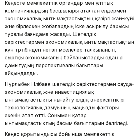
Кеңесте мемлекеттік органдар мен ұлттық
компаниялардың басшылары аталған елдермен
экономикалық ынтымақтастықтың қазіргі жай-күйі
және бірлескен жобалардың іске асырылу барысы
туралы баяндама жасады. Шетелдік
серіктестермен экономикалық ынтымақтастықтың
күн тәртібіндегі негізгі мәселелер талқыланып,
сыртқы экономикалық байланыстарды одан әрі
дамытудың перспективалы бағыттары
айқындалды.
Нұрлыбек Нәлібаев шетелдік серіктестермен сауда-
экономикалық және инвестициялық
ынтымақтастықты нығайту елдің өнеркәсіптік әрі
технологиялық дамуының маңызды факторы
екенін атап өтті. Сонымен қатар
ынтымақтастықтың басым бағыттарын белгіледі.
Кеңес қорытындысы бойынша мемлекеттік