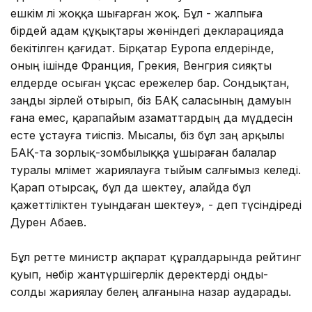
ешкім әлі жоққа шығарған жоқ. Бұл - жалпыға
бірдей адам құқықтары жөніндегі декларацияда
бекітілген қағидат. Бірқатар Еуропа елдерінде,
оның ішінде Франция, Грекия, Венгрия сияқты
елдерде осыған ұқсас ережелер бар. Сондықтан,
заңды әзірлей отырып, біз БАҚ саласының дамуын
ғана емес, қарапайым азаматтардың да мүддесін
есте ұстауға тиіспіз. Мысалы, біз бұл заң арқылы
БАҚ-та зорлық-зомбылыққа ұшыраған балалар
туралы мәлімет жариялауға тыйым салғымыз келеді.
Қарап отырсақ, бұл да шектеу, алайда бұл
қажеттіліктен туындаған шектеу», - деп түсіндіреді
Дәурен Абаев.
Бұл ретте министр ақпарат құралдарында рейтинг
қуып, небір жантүршігерлік деректерді оңды-
солды жариялау белең алғанына назар аударады.