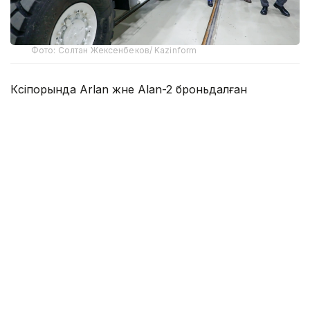
Фото: Солтан Жексенбеков/ Kazinform
Кәсіпорында Arlan және Alan-2 броньдалған
дөңгелекті машиналары, Barys жауынгерлік
броньды көлігінің 4×4, 6×6 және 8×8 өлшеміндегі
модельдері, сондай-ақ, жүзетін әрі дөңгелекті
Terrex-Barys-A 8×8 платформасы шығарылады.