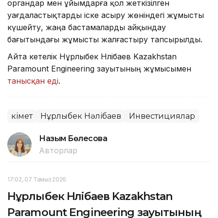
органдар мен ұйымдарға қол жеткізілген
уағдаластықтарды іске асыру жөніндегі жұмысты
күшейту, жаңа бастамаларды айқындау
бағытындағы жұмысты жалғастыру тапсырылды.
Айта кетелік Нұрлыбек Нәлібаев Kazakhstan
Paramount Engineering зауытының жұмысымен
танысқан еді
.
Үкімет
Нұрлыбек Нәлібаев
Инвестициялар
Назым Бөлесова
Авторлар
17:02, 07 Тамыз 2026
Нұрлыбек Нәлібаев Kazakhstan
Paramount Engineering зауытының