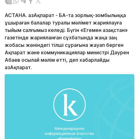
АСТАНА. ҚазАқпарат - БАҚ-та зорлық-зомбылыққа
ұшыраған балалар туралы мәлімет жариялауға
тыйым салғымыз келеді. Бүгін «Егемен Қазақстан»
газетінде жарияланған сұхбатында жаңа заң
жобасы жөніндегі тілші сұрағына жауап берген
Ақпарат және коммуникациялар министрі Дәурен
Абаев осылай мәлім етті, деп хабарлайды
ҚазАқпарат.