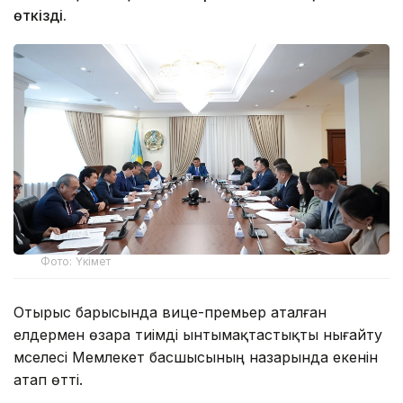
өткізді.
Фото: Үкімет
Отырыс барысында вице-премьер аталған
елдермен өзара тиімді ынтымақтастықты нығайту
мәселесі Мемлекет басшысының назарында екенін
атап өтті.