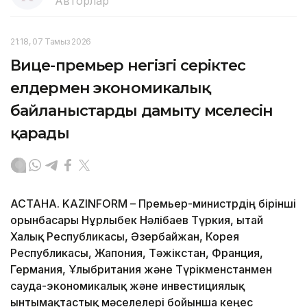
Авторлар
21:18, 07 Тамыз 2026
Вице-премьер негізгі серіктес
елдермен экономикалық
байланыстарды дамыту мәселесін
қарады
АСТАНА. KAZINFORM – Премьер-министрдің бірінші
орынбасары Нұрлыбек Нәлібаев Түркия, Қытай
Халық Республикасы, Әзербайжан, Корея
Республикасы, Жапония, Тәжікстан, Франция,
Германия, Ұлыбритания және Түрікменстанмен
сауда-экономикалық және инвестициялық
ынтымақтастық мәселелері бойынша кеңес