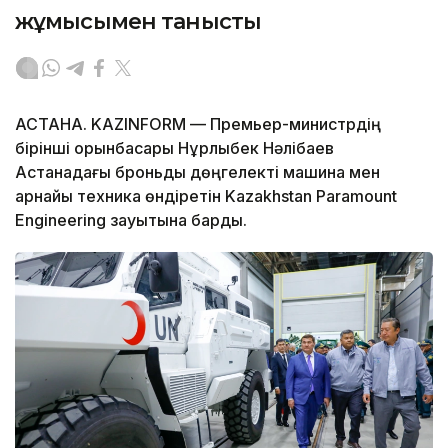
жұмысымен танысты
АСТАНА. KAZINFORM — Премьер-министрдің
бірінші орынбасары Нұрлыбек Нәлібаев
Астанадағы броньды дөңгелекті машина мен
арнайы техника өндіретін Kazakhstan Paramount
Engineering зауытына барды.