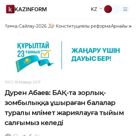
KAZINFORM
KZ
Сайлау-2026
Конституциялық реформа
Арнайы жо
Тренд:
11:07, 19 Мамыр 2017
Дәурен Абаев: БАҚ-та зорлық-
зомбылыққа ұшыраған балалар
туралы мәлімет жариялауға тыйым
салғымыз келеді