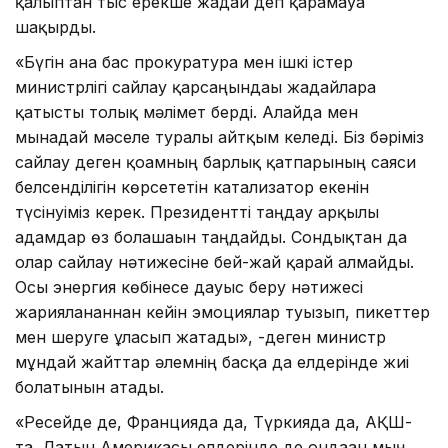
қалыптан тыс ерекше жағдай деп қарамауға
шақырды.
«Бүгін ғана бас прокуратура мен ішкі істер
министрлігі сайлау қарсаңындағы жағдайларға
қатысты толық мәлімет берді. Алайда мен
мынадай мәселе туралы айтқым келеді. Біз бәріміз
сайлау деген қоғамның барлық қатпарының саяси
белсенділігін көрсететін катализатор екенін
түсінуіміз керек. Президентті таңдау арқылы
адамдар өз болашағын таңдайды. Сондықтан да
олар сайлау нәтижесіне бей-жай қарай алмайды.
Осы энергия көбінесе дауыс беру нәтижесі
жарияланғаннан кейін эмоциялар туғызып, пикеттер
мен шеруге ұласып жатады», -деген министр
мұндай жайттар әлемнің басқа да елдерінде жиі
болатынын атады.
«Ресейде де, Францияда да, Түркияда да, АҚШ-
та, Латын Америкасы елдерінде де ондаған мың