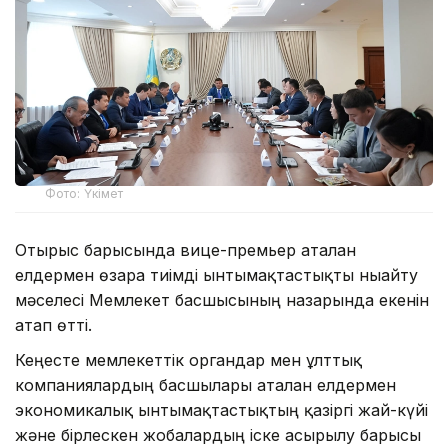
Фото: Үкімет
Отырыс барысында вице-премьер аталған
елдермен өзара тиімді ынтымақтастықты нығайту
мәселесі Мемлекет басшысының назарында екенін
атап өтті.
Кеңесте мемлекеттік органдар мен ұлттық
компаниялардың басшылары аталған елдермен
экономикалық ынтымақтастықтың қазіргі жай-күйі
және бірлескен жобалардың іске асырылу барысы