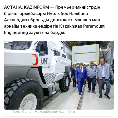
АСТАНА. KAZINFORM — Премьер-министрдің
бірінші орынбасары Нұрлыбек Нәлібаев
Астанадағы броньды дөңгелекті машина мен
арнайы техника өндіретін Kazakhstan Paramount
Engineering зауытына барды.
Фото: Солтан Жексенбеков/ Kazinform