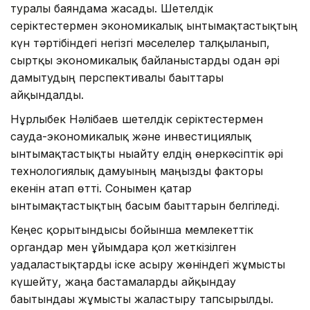
туралы баяндама жасады. Шетелдік
серіктестермен экономикалық ынтымақтастықтың
күн тәртібіндегі негізгі мәселелер талқыланып,
сыртқы экономикалық байланыстарды одан әрі
дамытудың перспективалы бағыттары
айқындалды.
Нұрлыбек Нәлібаев шетелдік серіктестермен
сауда-экономикалық және инвестициялық
ынтымақтастықты нығайту елдің өнеркәсіптік әрі
технологиялық дамуының маңызды факторы
екенін атап өтті. Сонымен қатар
ынтымақтастықтың басым бағыттарын белгіледі.
Кеңес қорытындысы бойынша мемлекеттік
органдар мен ұйымдарға қол жеткізілген
уағдаластықтарды іске асыру жөніндегі жұмысты
күшейту, жаңа бастамаларды айқындау
бағытындағы жұмысты жалғастыру тапсырылды.