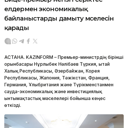
елдермен экономикалық
байланыстарды дамыту мәселесін
қарады
АСТАНА. KAZINFORM – Премьер-министрдің бірінші
орынбасары Нұрлыбек Нәлібаев Түркия, Қытай
Халық Республикасы, Әзербайжан, Корея
Республикасы, Жапония, Тәжікстан, Франция,
Германия, Ұлыбритания және Түрікменстанмен
сауда-экономикалық және инвестициялық
ынтымақтастық мәселелері бойынша кеңес
өткізді.