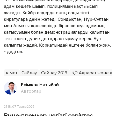
адам көшеге шығып, полициямен қақтығысып
жатады. Кейбір елдерде оның соңы тіпті
қиратуларға дейін жетеді. Сондықтан, Нұр-Сұлтан
мен Алматы көшелерінде бірнеше жүз адамның
қатысуымен болған демонстрацияларды қалыптан
тыс тосын дүние деп қарастырмау керек. Бұл
қалыпты жағдай. Қорқатындай ештеңе болған жоқ»,
- деді ол.
Үкімет
Сайлау
Сайлау 2019
ҚР Ақпарат және қо
Есімжан Нақтыбай
Авторлар
21:18, 07 Тамыз 2026
Вице-премьер негізгі серіктес