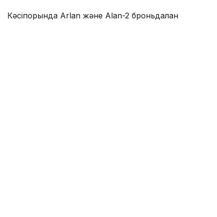
Кәсіпорында Arlan және Alan-2 броньдалған
дөңгелекті машиналары, Barys жауынгерлік
броньды көлігінің 4×4, 6×6 және 8×8 өлшеміндегі
модельдері, сондай-ақ, жүзетін әрі дөңгелекті
Terrex-Barys-A 8×8 платформасы шығарылады.