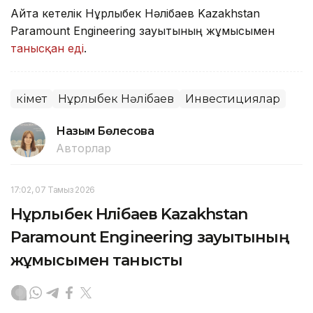
Айта кетелік Нұрлыбек Нәлібаев Kazakhstan
Paramount Engineering зауытының жұмысымен
танысқан еді
.
Үкімет
Нұрлыбек Нәлібаев
Инвестициялар
Назым Бөлесова
Авторлар
17:02, 07 Тамыз 2026
Нұрлыбек Нәлібаев Kazakhstan
Paramount Engineering зауытының
жұмысымен танысты