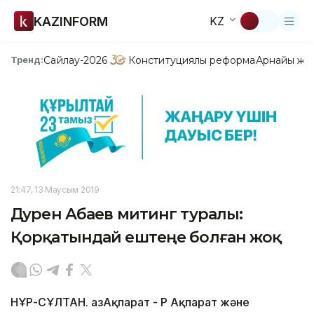
KAZINFORM
KZ
Сайлау-2026
Конституциялық реформа
Арнайы жо
Тренд:
21:47, 13 Маусым 2019
Дәурен Абаев митинг туралы:
Қорқатындай ештеңе болған жоқ
НҰР-СҰЛТАН. ҚазАқпарат - ҚР Ақпарат және