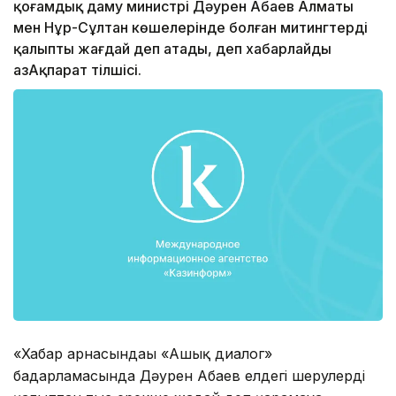
қоғамдық даму министрі Дәурен Абаев Алматы
мен Нұр-Сұлтан көшелерінде болған митингтерді
қалыпты жағдай деп атады, деп хабарлайды
ҚазАқпарат тілшісі.
«Хабар арнасындағы «Ашық диалог»
бағдарламасында Дәурен Абаев елдегі шерулерді