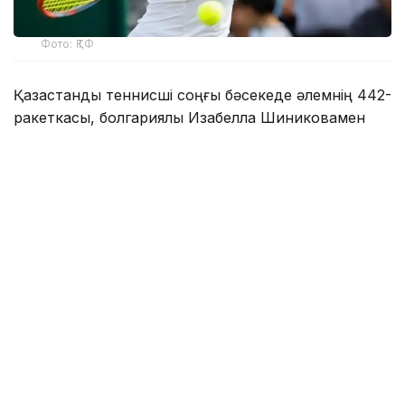
Фото: ҚТФ
Қазақстандық теннисші соңғы бәсекеде әлемнің 442-
ракеткасы, болгариялық Изабелла Шиниковамен
чемпиондық атақты сарапқа салды.
Бірінші партияда С.Жиенбаева тай-брейкте
табандылық танытты – 7:6 (7:2).
Екіншісінде болгариялық спортшы есе қайырды – 6:3.
Үшінші, шешуші сетте Соня 5:0 есебімен алға кетті.
Ақыры матчты жеңіспен түйіндеді – 6:1.
Тартысты бәсеке 1 сағат 51 минутқа созылды.
Осы титулы нәтижесінде Соня Жиенбаева WTA
рейтингісінде өз көрсеткішін едәуір жақсартады.
Еске сала кетейік, бұдан бұрын Астана турнирінде