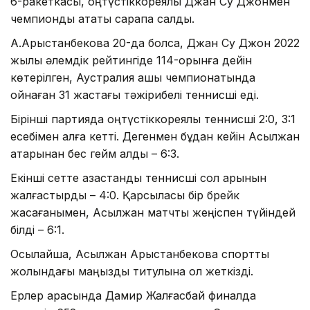
6-ракеткасы, оңтүстіккореялық Джан Су Джонмен
чемпиондық атақты сарапқа салды.
А.Арыстанбекова 20-да болса, Джан Су Джон 2022
жылы әлемдік рейтингіде 114-орынға дейін
көтерілген, Аустралия ашық чемпионатында
ойнаған 31 жастағы тәжірибелі теннисші еді.
Бірінші партияда оңтүстіккореялық теннисші 2:0, 3:1
есебімен алға кетті. Дегенмен бұдан кейін Асылжан
қатарынан бес гейм алды – 6:3.
Екінші сетте қазақстандық теннисші сол қарқынын
жалғастырды – 4:0. Қарсыласы бір брейк
жасағанымен, Асылжан матчты жеңіспен түйіндей
білді – 6:1.
Осылайша, Асылжан Арыстанбекова спорттық
жолындағы маңызды титулына қол жеткізді.
Ерлер арасында Дамир Жалғасбай финалда