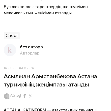
Бұл жекпе-жек төрешілердің шешімімімен
мексикалықтың жеңісімен аяқталды.
Спорт
без автора
Авторлар
16:04, 09 Тамыз 2026
Асылжан Арыстанбекова Астана
турнирінің жеңімпазы атанды
АСТАНА. KAZINFORM — Қазақстандық теннисші,