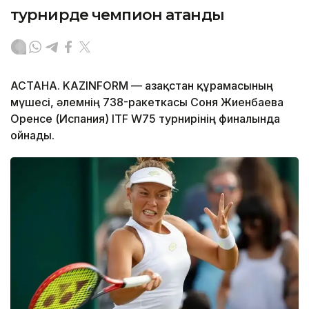
турнирде чемпион атанды
АСТАНА. KAZINFORM — Қазақстан құрамасының
мүшесі, әлемнің 738-ракеткасы Соня Жиенбаева
Оренсе (Испания) ITF W75 турнирінің финалында
ойнады.