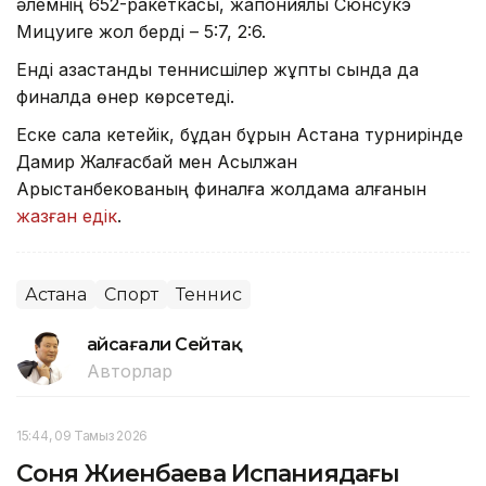
әлемнің 652-ракеткасы, жапониялық Сюнсукэ
Мицуиге жол берді – 5:7, 2:6.
Енді қазақстандық теннисшілер жұптық сында да
финалда өнер көрсетеді.
Еске сала кетейік, бұдан бұрын Астана турнирінде
Дамир Жалғасбай мен Асылжан
Арыстанбекованың финалға жолдама алғанын
жазған едік
.
Астана
Спорт
Теннис
Ғайсағали Сейтақ
Авторлар
15:44, 09 Тамыз 2026
Соня Жиенбаева Испаниядағы