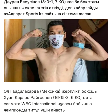
Дәурен Елеусінов (8-0-1, 7 КО) кәсіби бокстағы
оныншы жекпе- жегін өткізді, деп хабарлайды
ҚазАқпарат Sports.kz сайтына сілтеме жасап.
Ол Гвадалахарда (Мексика) жергілікті боксшы
Хуан Карлос Райгоспен (16-15-3, 6 КО) орта
салмақта WBC International нұсқасы бойынша
чемпиондық титул үшін айқасты.