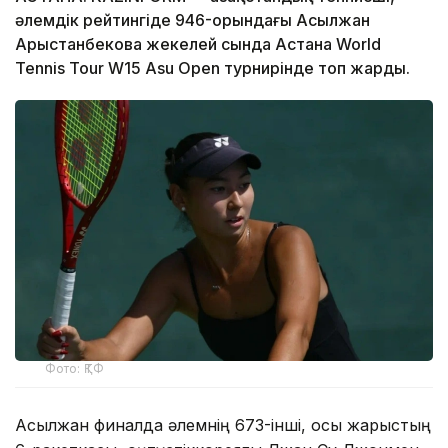
әлемдік рейтингіде 946-орындағы Асылжан
Арыстанбекова жекелей сында Астана World
Tennis Tour W15 Asu Open турнирінде топ жарды.
Фото: ҚТФ
Асылжан финалда әлемнің 673-інші, осы жарыстың