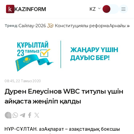
KAZINFORM
KZ
Сайлау-2026
Конституциялық реформа
Арнайы жо
Тренд:
08:45, 22 Тамыз 2020
Дәурен Елеусінов WBC титулы үшін
айқаста жеңіліп қалды
НҰР-СҰЛТАН. ҚазАқпарат – Қазақстандық боксшы