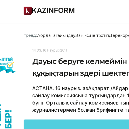
KAZINFORM
Ақорда
Тағайындау
Заң және тәртіп
Дерекқор
Тренд:
14:33, 16 Наурыз 2011
Дауыс беруге келмеймін д
құқықтарын өздері шектеп
АСТАНА. 16 наурыз. ҚазАқпарат /Айдар
сайлау комиссиясына тұрғындардан 16
бүгін Орталық сайлау комиссиясының
журналистермен болған брифингте т