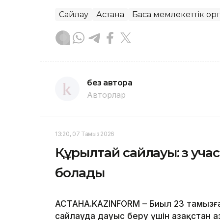
Сайлау
Астана
Басқа мемлекеттік ор
без автора
Авторлар
13:20, 07 Тамыз 2026
Құрылтай сайлауы: өз уча
болады
АСТАНА.KAZINFORM – Биыл 23 тамызға
сайлауда дауыс беру үшін Қазақстан 