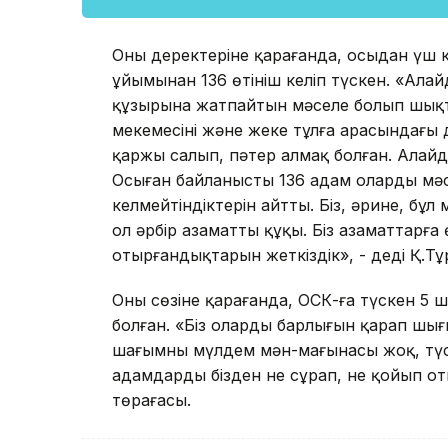
Оның деректеріне қарағанда, осыдан үш
ұйымынан 136 өтініш келіп түскен. «Ала
құзырына жатпайтын мәселе болып шықты
мекемесінің және жеке тұлға арасындағы
қаржы салып, пәтер алмақ болған. Алайда
Осыған байланысты 136 адам олардың мә
келмейтіндіктерін айтты. Біз, әрине, бұл
ол әрбір азаматтың құқы. Біз азаматтарға
отырғандықтарын жеткіздік», - деді Қ.Тұ
Оның сөзіне қарағанда, ОСК-ға түскен 5
болған. «Біз олардың барлығын қарап шығ
шағымның мүлдем мән-мағынасы жоқ, түсі
адамдардың бізден не сұрап, не қойып о
төрағасы.