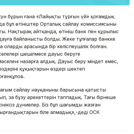
 күн бұрын ғана «Лайықты тұрғын үй» қоғамдық
йда бұл өтініштер Орталық сайлау комиссиясының
. Нақтырақ айтқанда, өтініш банк пен құрылыс
 дауға байланысты болды. Жеке тұлғалар банкке
 олардың арасында бір келіспеушілік болған.
селелері шешілмесе дауыс беруге
 мәселені назарға алдық. Дауыс беру міндет емес,
 өздерінің құқықтарын өздері шектеп
рғанқұлов.
 шағым сайлау науқанының барысына қатысты
ып, заң бұзу әрекеттерін таппадық. Тағы бірнеше
ніксіз дүниелер. Біз бұл шағымды жазған
тырғандықтарын біле алмадық»,-деді ОСК