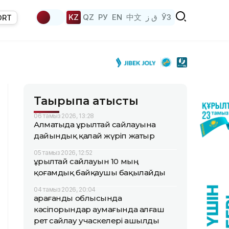
KZ
QZ
РУ
EN
中文
ق ز
ЎЗ
ORT
Тақырыпқа қатысты
06 тамыз 2026, 13:28
Алматыда Құрылтай сайлауына
дайындық қалай жүріп жатыр
05 тамыз 2026, 12:52
Құрылтай сайлауын 10 мың
қоғамдық байқаушы бақылайды
04 тамыз 2026, 20:04
Қарағанды облысында
кәсіпорындар аумағында алғаш
рет сайлау учаскелері ашылды