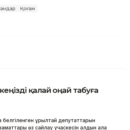
гандар
Қоғам
скеңізді қалай оңай табуға
 белгіленген Құрылтай депутаттарын
азаматтары өз сайлау учаскесін алдын ала