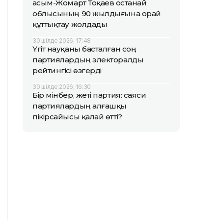
Қасым-Жомарт Тоқаев Қостанай
облысының 90 жылдығына орай
құттықтау жолдады
30 шілде 2026, 17:48
Үгіт науқаны басталған соң
партиялардың электоралды
рейтингісі өзгерді
30 шілде 2026, 16:30
Бір мінбер, жеті партия: саяси
партиялардың алғашқы
пікірсайысы қалай өтті?