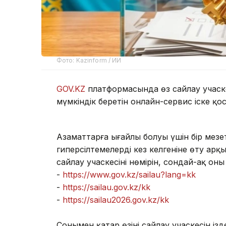
Фото: Kazinform / ИИ
GOV.KZ
платформасында өз сайлау учаскес
мүмкіндік беретін онлайн-сервис іске қо
Азаматтарға ыңғайлы болуы үшін бір мезе
гиперсілтемелердің кез келгеніне өту арқыл
сайлау учаскесінің нөмірін, сондай-ақ он
-
https://www.gov.kz/sailau?lang=kk
-
https://sailau.gov.kz/kk
-
https://sailau2026.gov.kz/kk
Сонымен қатар өзінің сайлау учаскесін із