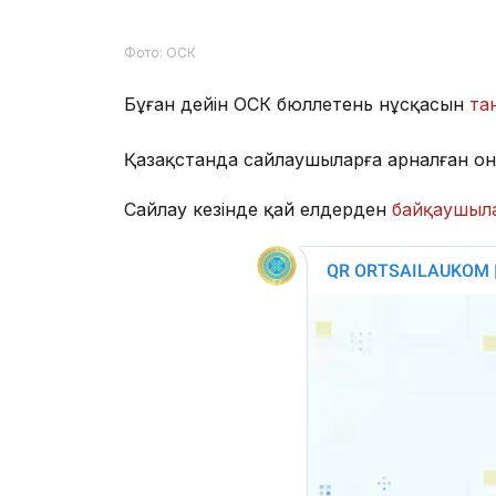
Фото: ОСК
Бұған дейін ОСК бюллетень нұсқасын
та
Қазақстанда сайлаушыларға арналған о
Сайлау кезінде қай елдерден
байқаушыла