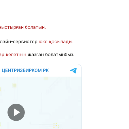
ныстырған болатын.
нлайн-сервистер
іске қосылады.
р келетінін
жазған болатынбыз.