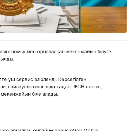
інің нөмірі мен орналасқан мекенжайын білуге
сылды.
тте үш сервис әзірленді. Көрсетілген
ы сайлаушы өзінің өңірін таңдап, ЖСН енгізіп,
ың мекенжайын біле алады.
деуге арналған онлайн-сервис eGov Mobile