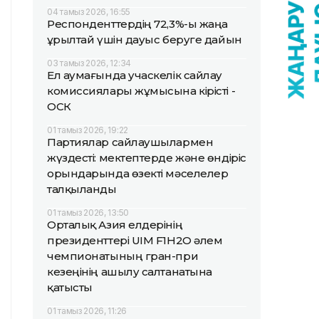
04 тамыз 2026, 16:55
Респонденттердің 72,3%-ы жаңа
Құрылтай үшін дауыс беруге дайын
03 тамыз 2026, 12:34
Ел аумағында учаскелік сайлау
комиссиялары жұмысына кірісті -
ОСК
01 тамыз 2026, 19:22
Партиялар сайлаушылармен
жүздесті: мектептерде және өндіріс
орындарында өзекті мәселелер
талқыланды
01 тамыз 2026, 13:50
Орталық Азия елдерінің
президенттері UIM F1H2O әлем
чемпионатының гран-при
кезеңінің ашылу салтанатына
қатысты
01 тамыз 2026, 11:26