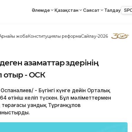
Әлемде
Қазақстан
Саясат
Талдау
SP
Арнайы жоба
Конституциялық реформа
Сайлау-2026
еген азаматтар өздерінің
 отыр - ОСК
 Оспаналиев/ - Бүгінгі күнге дейін Орталық
4 өтініш келіп түскен. Бұл мәліметтермен
 төрағасы Қуандық Тұрғанқұлов
аныстырды.