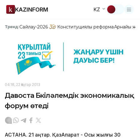
KAZINFORM
KZ
Сайлау-2026
Конституциялық реформа
Арнайы жо
Тренд:
04:18, 22 Қаңтар 2013
Давоста Бүкіләлемдік экономикалық
форум өтеді
АСТАНА. 21 қаңтар. ҚазАқпарат - Осы жылғы 30