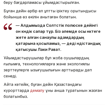
беру бағдарламасы ұйымдастырылған.
Бұған дейін әрбір ел ұлттық іріктеу қорытындысы
бойынша өз өкілін анықтаған болатын.
— Алдымызда Солтүстік полюске дейінгі
он күндік сапар тұр. Біз әлемде осы нүктеге
жете алған санаулы адамдардың
қатарына қосыламыз, — деді үндістандық
қатысушы Лаки Рават.
Ұйымдастырушылар бұл жоба оқушылардың
ғылымға, технологияларға және экологиялық
зерттеулерге қызығушылығын арттырады деп
сенеді.
Айта кетейік, бұған дейін Қазақстандағы
курорттарда
демалу
құны қанша тұратынын жазған
болатынбыз.