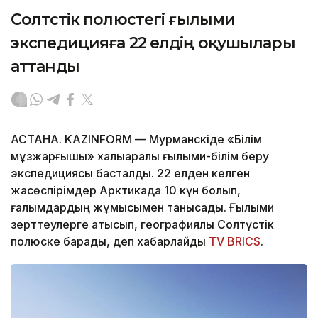
Солтүстік полюстегі ғылыми
экспедицияға 22 елдің оқушылары
аттанды
АСТАНА. KAZINFORM — Мурманскіде «Білім
мұзжарғышы» халықаралық ғылыми-білім беру
экспедициясы басталды. 22 елден келген
жасөспірімдер Арктикада 10 күн болып,
ғалымдардың жұмысымен танысады. Ғылыми
зерттеулерге қатысып, географиялық Солтүстік
полюске барады, деп хабарлайды
TV BRICS
.