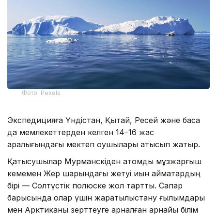
Фото: Pexels
Экспедицияға Үндістан, Қытай, Ресей және басқа
да мемлекеттерден келген 14–16 жас
аралығындағы мектеп оқушылары қатысып жатыр.
Қатысушылар Мурманскіден атомдық мұзжарғыш
кемемен Жер шарындағы жетуі қиын аймақтардың
бірі — Солтүстік полюске жол тартты. Сапар
барысында олар үшін жаратылыстану ғылымдары
мен Арктиканы зерттеуге арналған арнайы білім