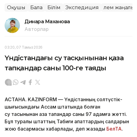
Оқушы
Бала
Білім
Экспедиция
Әлем жаңалы
Динара Маханова
Авторлар
03:20, 07 Тамыз 2026
Үндістандағы су тасқынынан қаза
тапқандар саны 100-ге таяды
АСТАНА. KAZINFORM — Үндістанның солтүстік-
шығысындағы Ассам штатында болған
су тасқынынан қаза тапқандар саны 97 адамға жетті.
Бұл туралы штаттың Табиғи апаттардың салдарын
жою басқармасы хабарлады, деп жазады
БелТА
.