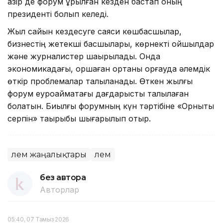
қазір де форум құрылған кезден бастап оның
президенті болып келеді.
Жыл сайын кездесуге саяси көшбасшылар,
бизнестің жетекші басшылары, көрнекті ойшылдар
және журналистер шақырылады. Онда
экономикадағы, қоршаған ортаны қорғауда әлемдік
өткір проблемалар талқыланады. Өткен жылғы
форум еуроаймақтағы дағдарысты талқылаған
болатын. Биылғы форумның күн тәртібіне «Орнықты
серпін» тақырыбы шығарылып отыр.
Әлем жаңалықтары
Әлем
без автора
Авторлар
05:40, 07 Тамыз 2026