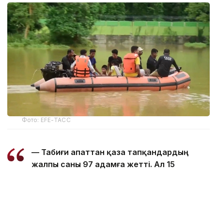
Фото: EFE-ТАСС
— Табиғи апаттан қаза тапқандардың
жалпы саны 97 адамға жетті. Ал 15
ауданда зардап шеккендер саны 168
мыңнан асты, — делінген басқарма
мәліметінде.