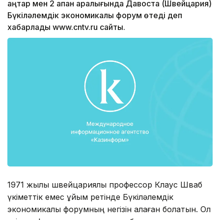
қаңтар мен 2 ақпан аралығында Давоста (Швейцария)
Бүкіләлемдік экономикалық форум өтеді деп
хабарлады www.cntv.ru сайты.
1971 жылы швейцариялық профессор Клаус Шваб
үкіметтік емес ұйым ретінде Бүкіләлемдік
экономикалық форумның негізін қалаған болатын. Ол