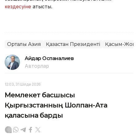
кездесуіне
қатысты.
Орталық Азия
Қазақстан Президенті
Қасым-Жомар
Айдар Оспаналиев
Авторлар
12:03, 31 Шілде 2026
Мемлекет басшысы
Қырғызстанның Шолпан-Ата
қаласына барды