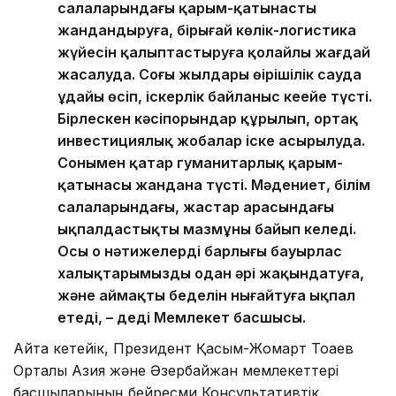
салаларындағы қарым-қатынасты
жандандыруға, бірыңғай көлік-логистика
жүйесін қалыптастыруға қолайлы жағдай
жасалуда. Соңғы жылдары өңірішілік сауда
ұдайы өсіп, іскерлік байланыс кеңейе түсті.
Бірлескен кәсіпорындар құрылып, ортақ
инвестициялық жобалар іске асырылуда.
Сонымен қатар гуманитарлық қарым-
қатынасы жандана түсті. Мәдениет, білім
салаларындағы, жастар арасындағы
ықпалдастықтың мазмұны байып келеді.
Осы оң нәтижелердің барлығы бауырлас
халықтарымызды одан әрі жақындатуға,
және аймақтың беделін нығайтуға ықпал
етеді, – деді Мемлекет басшысы.
Айта кетейік, Президент Қасым-Жомарт Тоқаев
Орталық Азия және Әзербайжан мемлекеттері
басшыларының бейресми Консультативтік