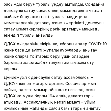
басымдық беру» туралы үндеу қамтылды. Сондай-ақ
денсаулық сақтау саласының мамандарына «тиісті
сыйақы» беру қажеттілігі туралы, медицина
қызметкерлерін даярлау және «жергілікті денсаулық
сақтау қызметкерлерінің рөлін арттыру» маңызды
екендігі туралы айтылды.
ДДСҰ өкілдерінің пікірінше, «барлық елдер COVID-19
және басқа да қауіпті жұқпалы ауруларды анықтау
және оларға тойтарыс беруі үшін олардың
барынша жақсы жабдықталуын қамтамасыз ету
керек».
Дүниежүзілік денсаулық сақтау ассамблеясы –
ДДСҰ-ның ең жоғары органы. Сессиялар жыл
сайын, әдетте мамыр айында өткізіледі, оған
ДДСҰ-ға мүше барлық 194 елдің делегаттары
қатысады. Ассамблеяның негізгі қызметі – ұйым
жұмысының жаһандық саяси бағыттарын анықтау.