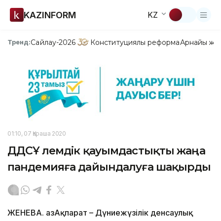
KAZINFORM
KZ
Сайлау-2026
Конституциялық реформа
Арнайы жо
Тренд:
01:10, 07 Қараша 2020
ДДСҰ әлемдік қауымдастықты жаңа
пандемияға дайындалуға шақырды
ЖЕНЕВА. ҚазАқпарат – Дүниежүзілік денсаулық