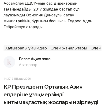
Ассамблея ДДСҰ-ның бас директорын
тағайындайды. 2017 жылдан бастап бұл
лауазымды Эфиопия Денсаулық сақтау
министрлігінің бұрынғы басшысы Тедрос Адан
Гебрейесус атқарады.
Халықаралық ұйымдар
Әлем жаңалықтары
Әлем
Гүлзат Ақжолова
Авторлар
14:37, 31 Шілде 2026
ҚР Президенті Орталық Азия
елдеріне ұзақмерзімді
ынтымақтастық жоспарын әзірлеуді