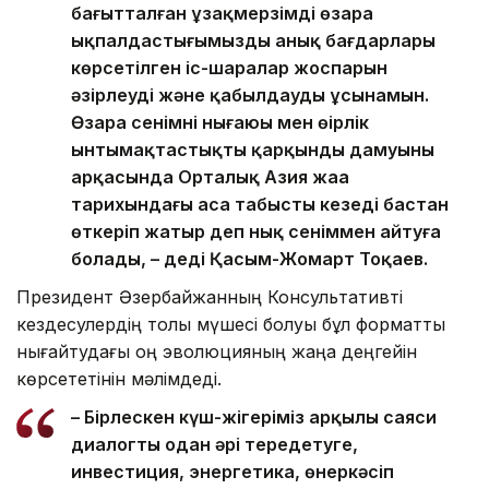
бағытталған ұзақмерзімді өзара
ықпалдастығымыздың анық бағдарлары
көрсетілген іс-шаралар жоспарын
әзірлеуді және қабылдауды ұсынамын.
Өзара сенімнің нығаюы мен өңірлік
ынтымақтастықтың қарқынды дамуының
арқасында Орталық Азия жаңа
тарихындағы аса табысты кезеңді бастан
өткеріп жатыр деп нық сеніммен айтуға
болады, – деді Қасым-Жомарт Тоқаев.
Президент Әзербайжанның Консультативті
кездесулердің толық мүшесі болуы бұл форматты
нығайтудағы оң эволюцияның жаңа деңгейін
көрсететінін мәлімдеді.
– Бірлескен күш-жігеріміз арқылы саяси
диалогты одан әрі тереңдетуге,
инвестиция, энергетика, өнеркәсіп