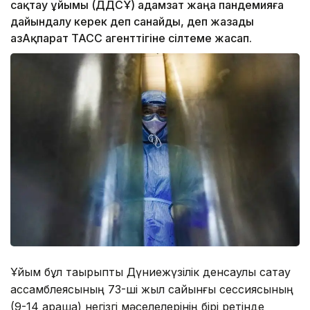
сақтау ұйымы (ДДСҰ) адамзат жаңа пандемияға
дайындалу керек деп санайды, деп жазады
ҚазАқпарат ТАСС агенттігіне сілтеме жасап.
Ұйым бұл тақырыпты Дүниежүзілік денсаулық сақтау
ассамблеясының 73-ші жыл сайынғы сессиясының
(9-14 қараша) негізгі мәселелерінің бірі ретінде