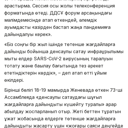
қарастырмақ. Сессия осы жолы телеконференция
форматында өтеді. ДДСҰ форум қарсаңындағы
мәлімдемесінде атап өткендей, әлемдік
қауымдастық «қазірден бастап жаңа пандемияға
дайындалуы керек».
«Біз соңғы бір жыл ішінде төтенше жағдайларға
дайындық бойынша денсаулық сақтау инфрақұрылымы
мықты елдер SARS-CoV-2 вирусының таралуын
тоқтату және бақылау бағытында тез әрекет
ететіндіктерін көрдік», – деп атап өтті ұйым
өкілдері.
Бірінші бөлігі 18-19 мамырда Женевада өткен 73-ші
Ассамблеяда «денсаулық сақтаудағы шұғыл
жағдайларға дайындықты күшейту туралы» қарар
қабылдау жоспарланып отыр. Жеті беттен тұратын
құжат жобасында елдерге төтенше жағдайларға
дайындықты жақсарту үшін «жоғары саяси деңгейде