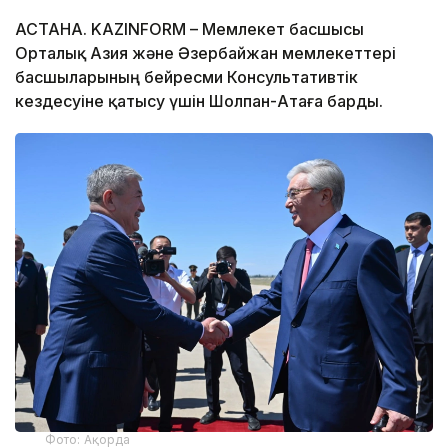
АСТАНА. KAZINFORM – Мемлекет басшысы
Орталық Азия және Әзербайжан мемлекеттері
басшыларының бейресми Консультативтік
кездесуіне қатысу үшін Шолпан-Атаға барды.
Фото: Ақорда