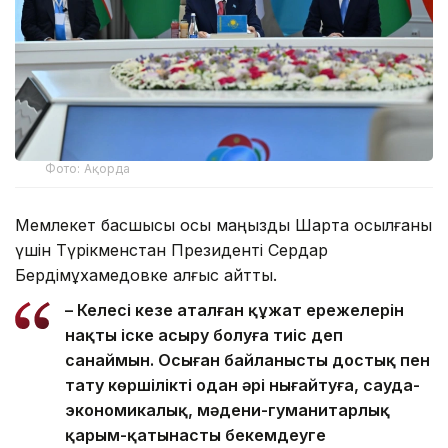
Фото: Ақорда
Мемлекет басшысы осы маңызды Шартқа қосылғаны
үшін Түрікменстан Президенті Сердар
Бердімұхамедовке алғыс айтты.
– Келесі кезең аталған құжат ережелерін
нақты іске асыру болуға тиіс деп
санаймын. Осыған байланысты достық пен
тату көршілікті одан әрі нығайтуға, сауда-
экономикалық, мәдени-гуманитарлық
қарым-қатынасты бекемдеуге