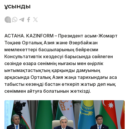
ұсынды
АСТАНА. KAZINFORM – Президент Қасым-Жомарт
Тоқаев Орталық Азия және Әзербайжан
мемлекеттері басшыларының бейресми
Консультативтік кездесуі барысында сөйлеген
сөзінде өзара сенімнің нығаюы мен өңірлік
ынтымақтастықтың қарқынды дамуының
арқасында Орталық Азия жаңа тарихындағы аса
табысты кезеңді бастан өткеріп жатыр деп нық
сеніммен айтуға болатынын жеткізді.