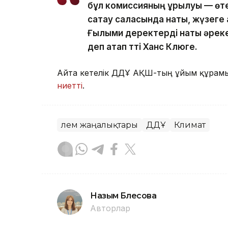
бұл комиссияның құрылуы — өте
сақтау саласында нақты, жүзег
Ғылыми деректерді нақты әрек
деп атап тті Ханс Клюге.
Айта кетелік ДДҰ АҚШ-тың ұйым құрам
ниетті
.
Әлем жаңалықтары
ДДҰ
Климат
Назым Бөлесова
Авторлар