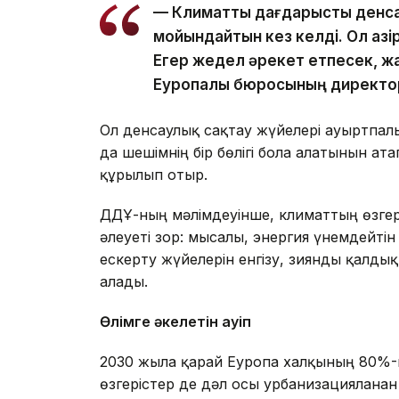
— Климаттық дағдарысты денса
мойындайтын кез келді. Ол қазі
Егер жедел әрекет етпесек, ж
Еуропалық бюросының директо
Ол денсаулық сақтау жүйелері ауыртпал
да шешімнің бір бөлігі бола алатынын ат
құрылып отыр.
ДДҰ-ның мәлімдеуінше, климаттың өзгер
әлеуеті зор: мысалы, энергия үнемдейті
ескерту жүйелерін енгізу, зиянды қалды
алады.
Өлімге әкелетін қауіп
2030 жылға қарай Еуропа халқының 80%-ы
өзгерістер де дәл осы урбанизацияланға