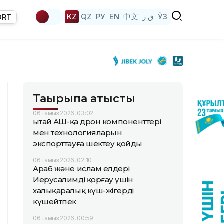
KZ
QZ
РУ
EN
中文
ق ز
ЎЗ
ORT
Тақырыпқа қатысты
06 тамыз 2026, 03:02
Қытай АҚШ-қа дрон компоненттері
мен технологияларын
экспорттауға шектеу қойды
06 тамыз 2026, 02:10
Араб және ислам елдері
Иерусалимді қорғау үшін
халықаралық күш-жігерді
күшейтпек
06 тамыз 2026, 00:59