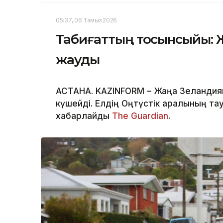
05:37, 06 Тамыз 2026
Табиғаттың тосынсыйы: Ж
жауды
АСТАНА. KAZINFORM – Жаңа Зеландияны
күшейді. Елдің Оңтүстік аралының т
хабарлайды
The Guardian
.