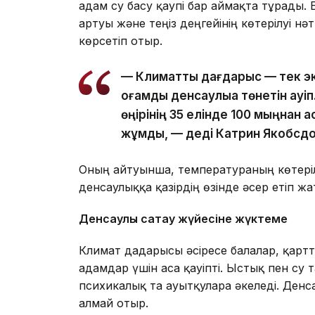
адам су басу қаупі бар аймақта тұрады
артуы және теңіз деңгейінің көтерілуі н
көрсетіп отыр.
— Климаттық дағдарыс — тек эк
қоғамдық денсаулыққа төнетін қа
өңірінің 35 елінде 100 мыңнан 
жұмды, — деді Катрин Якобсдо
Оның айтуынша, температураның көтеріл
денсаулыққа қазірдің өзінде әсер етіп жа
Денсаулық сақтау жүйесіне жүктеме
Климат дағдарысы әсіресе балалар, қартт
адамдар үшін аса қауіпті. Ыстық пен су
психикалық та ауытқуларға әкеледі. Денс
алмай отыр.