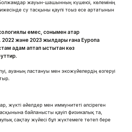
. Болжамдар жауын-шашынның күшеюі, көлемінің
әтижесінде су тасқыны қаупі тоғыз есе артатынын
ологиялық емес, сонымен қатар
уіп. 2022 және 2023 жылдары ғана Еуропа
астам адам аптап ыстықтан көз
уттир.
уі, ауаның ластануы мен экожүйелердің өзгеруі
тыр.
ар, жүкті әйелдер мен иммунитеті әлсіреген
 тасқынына байланысты қауіп физикалық та,
аулық сақтау жүйесі бұл жүктемеге төтеп бере