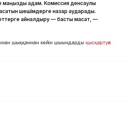
 маңызды қадам. Комиссия денсаулық
е асатын шешімдерге назар аударады.
еттерге айналдыру — басты мақсат, —
ынан шыққаннан кейін шығындарды
қысқартуға