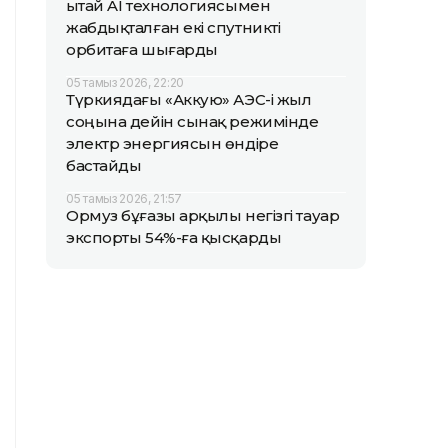
Қытай AI технологиясымен
жабдықталған екі спутникті
орбитаға шығарды
05 тамыз 2026, 22:20
Түркиядағы «Аккую» АЭС-і жыл
соңына дейін сынақ режимінде
электр энергиясын өндіре
бастайды
05 тамыз 2026, 21:57
Ормуз бұғазы арқылы негізгі тауар
экспорты 54%-ға қысқарды