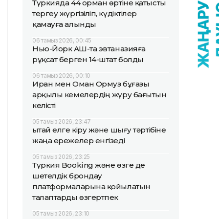
Түркияда 44 орман өртіне қатысты
тергеу жүргізіліп, күдіктілер
қамауға алынды
06 тамыз 2026, 00:45
Нью-Йорк АҚШ-та эвтаназияға
рұқсат берген 14-штат болды
06 тамыз 2026, 00:10
Иран мен Оман Ормуз бұғазы
арқылы кемелердің жүру бағытын
келісті
05 тамыз 2026, 23:47
Қытай елге кіру және шығу тәртібіне
жаңа ережелер енгізеді
05 тамыз 2026, 23:25
Түркия Booking және өзге де
шетелдік брондау
платформаларына қойылатын
талаптарды өзгертпек
05 тамыз 2026, 23:10