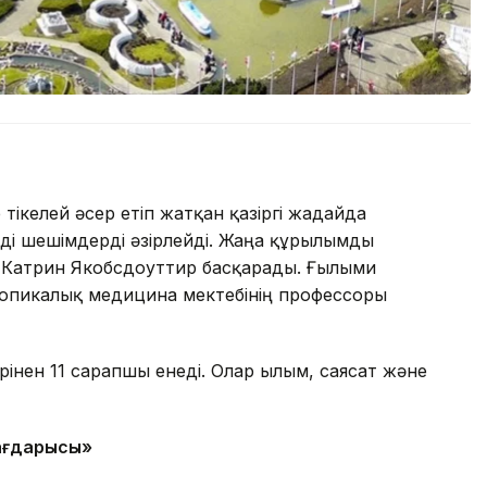
тікелей әсер етіп жатқан қазіргі жағдайда
мді шешімдерді әзірлейді. Жаңа құрылымды
 Катрин Якобсдоуттир басқарады. Ғылыми
ропикалық медицина мектебінің профессоры
нен 11 сарапшы енеді. Олар ғылым, саясат және
ағдарысы»