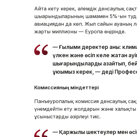
Айта кету керек, әлемдік денсаулық сақ
шығарындыларының шамамен 5%-ын туды
авиациядан да көп. Жыл сайын ауаның 
жарты миллионы — Еуропа өңірінде.
— Ғылыми деректер анық: клима
үлкен және өсіп келе жатқан қау
шығарындыларды азайтып, бей
құюымыз керек, — деді Профес
Комиссияның міндеттері
Панъеуропалық комиссия денсаулық сақта
үнемдейтін ету жолдарын және халықты 
ұсыныстарды әзірлеуі тиіс.
— Қаржылық шектеулер мен өсі