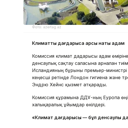
Фото: azertag.az
Климаттық дағдарысқа қарсы нақты қадам
Комиссия климат дағдарысы адам өміріне 
денсаулық сақтау саласына арналған тиі
Исландияның бұрынғы премьер-министрі
кеңесші ретінде Лондон гигиена және т
Эндрю Хейнс қызмет атқарады.
Комиссия құрамына ДДҰ-ның Еуропа өңірі
халықаралық ұйымдар өкілдері.
«Климат дағдарысы — бұл денсаулық д