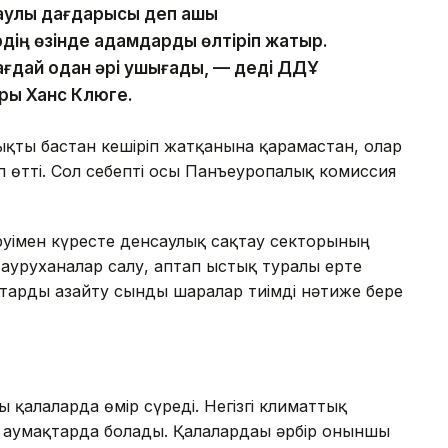
улық дағдарысы деп ашық
рдің өзінде адамдарды өлтіріп жатыр.
ағдай одан әрі ушығады, — деді ДДҰ
ры Ханс Клюге.
ықты бастан кешіріп жатқанына қарамастан, олар
ап өтті. Сол себепті осы Панъеуропалық комиссия
уімен күресте денсаулық сақтау секторының
н ауруханалар салу, аптап ыстық туралы ерте
қтарды азайту сынды шаралар тиімді нәтиже бере
 қалаларда өмір сүреді. Негізгі климаттық
н аумақтарда болады. Қалалардағы әрбір оныншы