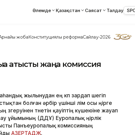
Әлемде
Қазақстан
Саясат
Талдау
SP
Арнайы жоба
Конституциялық реформа
Сайлау-2026
қа қатысты жаңа комиссия
жаһандық жылынудан ең көп зардап шегіп
ықтан болған әрбір үшінші өлім осы өңірге
ң өзгеруінен төнетін қауіптің күшеюіне жауап
ау ұйымының (ДДҰ) Еуропалық өңірлік
тысты Панъеуропалық комиссияның
айды
АЗЕРТАДЖ
.