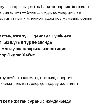
тау секторының өзі жаһандық парниктік газдар
рады. Бұл — бүкіл әлемдік коммерциялық
ластануынан 7 миллион адам көз жұмады, соның
ттың өзгеруі — денсаулық үшін өте
іп. Біз шұғыл түрде зиянды
імделу шараларына инвестиция
сор Эндрю Хейнс.
у жүйесін климатқа төзімді, энергия
климаттық қатерлерден қорғау жөніндегі
п келе жатқан сұраныс жағдайында