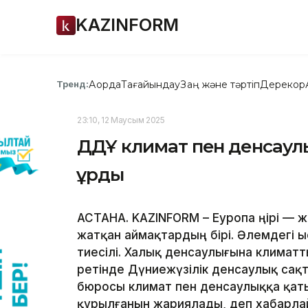
KAZINFORM
Ақорда
Тағайындау
Заң және тәртіп
Дерекқор
Тренд:
23:10, 12 Маусым 2025
ДДҰ климат пен денсаулық
құрды
АСТАНА. KAZINFORM – Еуропа өңірі — 
жатқан аймақтардың бірі. Әлемдегі ыст
тиесілі. Халық денсаулығына климатты
ретінде Дүниежүзілік денсаулық сақт
бюросы климат пен денсаулыққа қа
құрылғанын жариялады, деп хабарл