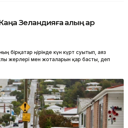
аңа Зеландияға қалың қар
ң бірқатар өңірінде күн күрт суытып, аяз
аулы жерлері мен жоталарын қар басты, деп