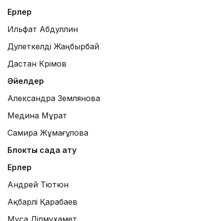
Ерлер
Ильфат Абдуллин
Дәулеткелді Жаңбырбай
Дастан Кәрімов
Әйелдер
Александра Землянова
Медина Мұрат
Самира Жұмағұлова
Блоктық садақ ату
Ерлер
Андрей Тютюн
Ақбарәлі Қарабаев
Мұса Ділмұхамет