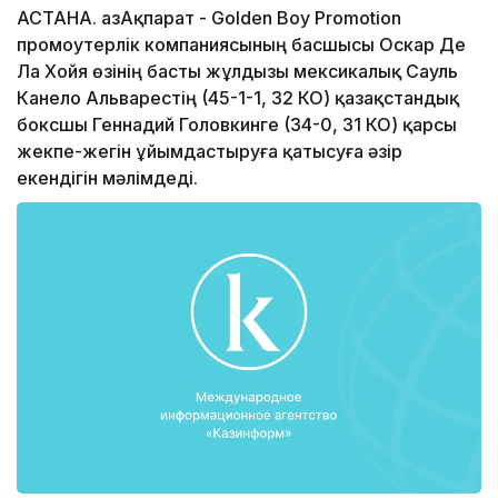
АСТАНА. ҚазАқпарат - Golden Boy Promotion
промоутерлік компаниясының басшысы Оскар Де
Ла Хойя өзінің басты жұлдызы мексикалық Сауль
Канело Альварестің (45-1-1, 32 КО) қазақстандық
боксшы Геннадий Головкинге (34-0, 31 КО) қарсы
жекпе-жегін ұйымдастыруға қатысуға әзір
екендігін мәлімдеді.