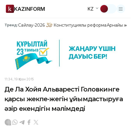
KAZINFORM
KZ
Сайлау-2026
Конституциялық реформа
Арнайы жо
Тренд:
11:34, 19 Қазан 2015
Де Ла Хойя Альварестің Головкинге
қарсы жекпе-жегін ұйымдастыруға
әзір екендігін мәлімдеді