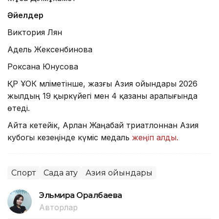
Әйелдер
Виктория Лян
Адель Жексенбинова
Роксана Юнусова
ҚР ҰОК мәліметінше, жазғы Азия ойындары 2026
жылдың 19 қыркүйегі мен 4 қазаны аралығында
өтеді.
Айта кетейік, Арлан Жаңабай триатлоннан Азия
кубогы кезеңінде күміс медаль
жеңіп алды.
Спорт
Садақ ату
Азия ойындары
Эльмира Оралбаева
Авторлар