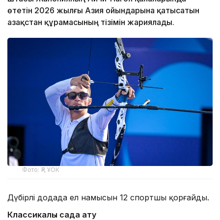
өтетін 2026 жылғы Азия ойындарына қатысатын
Қазақстан құрамасының тізімін жариялады.
Фото: ҚР ҰОК
Дүбірлі додада ел намысын 12 спортшы қорғайды.
Классикалық садақ ату