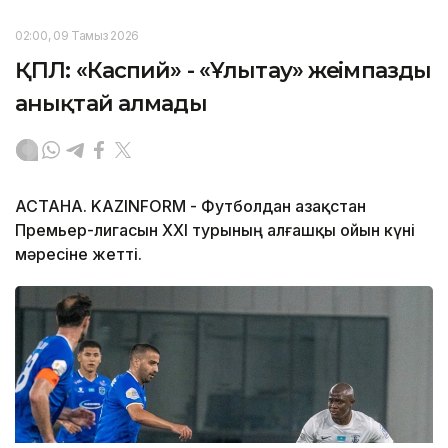
02:00, 09 Тамыз 2026
ҚПЛ: «Каспий» - «Ұлытау» жеңімпазды
анықтай алмады
АСТАНА. KAZINFORM - Футболдан Қазақстан
Премьер-лигасын ХХІ турының алғашқы ойын күні
мәресіне жетті.