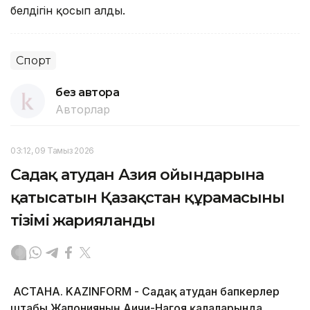
белдігін қосып алды.
Спорт
без автора
Авторлар
03:12, 09 Тамыз 2026
Садақ атудан Азия ойындарына
қатысатын Қазақстан құрамасының
тізімі жарияланды
АСТАНА. KAZINFORM - Садақ атудан бапкерлер
штабы Жапонияның Аичи-Нагоя қалаларында