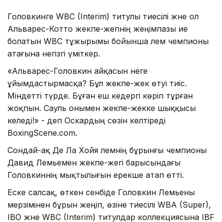
Головкинге WBC (Interim) титулы тиесілі және ол
Альварес-Котто жекпе-жегінің жеңімпазы ие
болатын WBC тұжырымы бойынша әлем чемпионы
атағына негізгі үміткер.
«Альварес-Головкин айқасын неге
ұйымдастырмасқа? Бұл жекпе-жек өтуі тиіс.
Міндетті түрде. Бұған еш кедергі көріп тұрған
жоқпын. Сауль онымен жекпе-жекке шыққысы
келеді!» - деп Оскардың сөзін келтіреді
BoxingScene.com.
Сондай-ақ Де Ла Хойя әлемнің бұрынғы чемпионы
Давид Лемьемен жекпе-жегі барысындағы
Головкиннің мықтылығын ерекше атап өтті.
Еске салсақ, өткен сенбіде Головкин Лемьены
мерзімінен бұрын жеңіп, өзіне тиесілі WBA (Super),
IBO және WBC (Interim) титулдар коллекциясына IBF