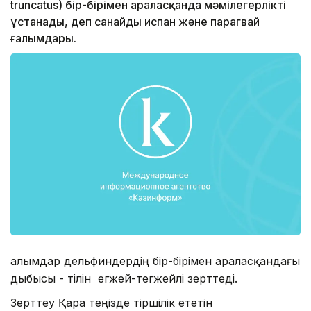
truncatus) бір-бірімен араласқанда мәмілегерлікті
ұстанады, деп санайды испан және парагвай
ғалымдары.
Ғалымдар дельфиндердің бір-бірімен араласқандағы
дыбысы - тілін егжей-тегжейлі зерттеді.
Зерттеу Қара теңізде тіршілік ететін