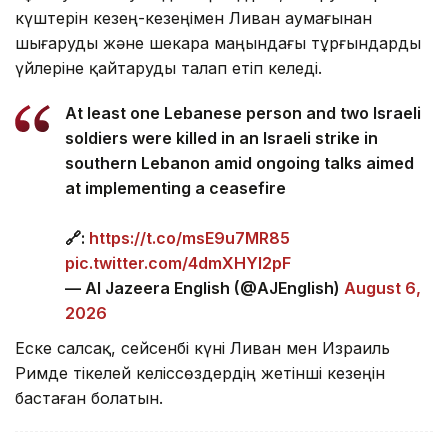
күштерін кезең-кезеңімен Ливан аумағынан
шығаруды және шекара маңындағы тұрғындарды
үйлеріне қайтаруды талап етіп келеді.
At least one Lebanese person and two Israeli
soldiers were killed in an Israeli strike in
southern Lebanon amid ongoing talks aimed
at implementing a ceasefire
🔗:
https://t.co/msE9u7MR85
pic.twitter.com/4dmXHYl2pF
— Al Jazeera English (@AJEnglish)
August 6,
2026
Еске салсақ, сейсенбі күні Ливан мен Израиль
Римде тікелей келіссөздердің жетінші кезеңін
бастаған болатын.