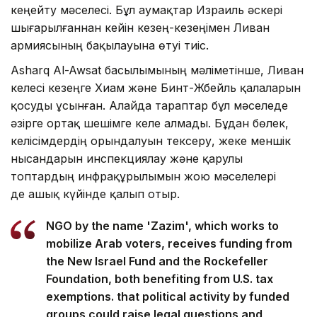
кеңейту мәселесі. Бұл аумақтар Израиль әскері
шығарылғаннан кейін кезең-кезеңімен Ливан
армиясының бақылауына өтуі тиіс.
Asharq Al-Awsat басылымының мәліметінше, Ливан
келесі кезеңге Хиам және Бинт-Жбейль қалаларын
қосуды ұсынған. Алайда тараптар бұл мәселеде
әзірге ортақ шешімге келе алмады. Бұдан бөлек,
келісімдердің орындалуын тексеру, жеке меншік
нысандарын инспекциялау және қарулы
топтардың инфрақұрылымын жою мәселелері
де ашық күйінде қалып отыр.
NGO by the name 'Zazim', which works to
mobilize Arab voters, receives funding from
the New Israel Fund and the Rockefeller
Foundation, both benefiting from U.S. tax
exemptions. that political activity by funded
groups could raise legal questions and