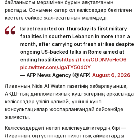
байланысты мерзімінен бұрын аяқталғанын
растады. Сонымен қатар ол келіссөздер бекітілген
кестеге сәйкес жалғасатынын мәлімдеді.
Israel reported on Thursday its first military
fatalities in southern Lebanon in more than a
month, after carrying out fresh strikes despite
ongoing US-backed talks in Rome aimed at
ending hostilities
https://t.co/ODDNVcHeO6
pic.twitter.com/JgaTY50dOY
— AFP News Agency (@AFP)
August 6, 2026
Ливанның Nida Al Watan газетінің хабарлауынша,
АҚШ-тың дипломатиялық күш-жігерінің арқасында
келіссөздер үзіліп қалмай, үшінші күнгі
консультациялар жоспарланғандай бейсенбіде
жалғасты.
Келіссөздердегі негізгі келіспеушіліктердің бірі —
Ливанның оңтүстігіндегі пилоттық аймақтарды