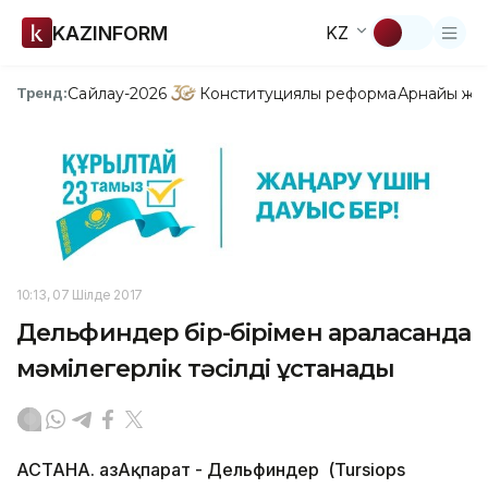
KAZINFORM
KZ
Сайлау-2026
Конституциялық реформа
Арнайы жо
Тренд:
10:13, 07 Шілде 2017
Дельфиндер бір-бірімен араласқанда
мәмілегерлік тәсілді ұстанады
АСТАНА. ҚазАқпарат - Дельфиндер (Tursiops