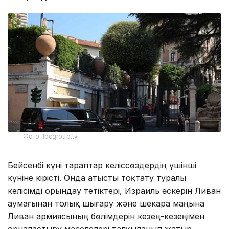
Фото: lbcgroup.tv
Бейсенбі күні тараптар келіссөздердің үшінші
күніне кірісті. Онда атысты тоқтату туралы
келісімді орындау тетіктері, Израиль әскерін Ливан
аумағынан толық шығару және шекара маңына
Ливан армиясының бөлімдерін кезең-кезеңімен