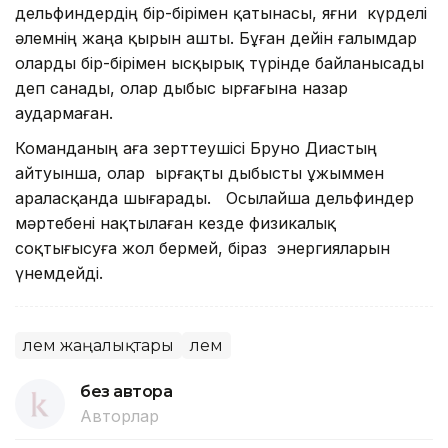
дельфиндердің бір-бірімен қатынасы, яғни күрделі
әлемнің жаңа қырын ашты. Бұған дейін ғалымдар
оларды бір-бірімен ысқырық түрінде байланысады
деп санады, олар дыбыс ырғағына назар
аудармаған.
Команданың аға зерттеушісі Бруно Диастың
айтуынша, олар ырғақты дыбысты ұжыммен
араласқанда шығарады. Осылайша дельфиндер
мәртебені нақтылаған кезде физикалық
соқтығысуға жол бермей, біраз энергияларын
үнемдейді.
Әлем жаңалықтары
Әлем
без автора
Авторлар