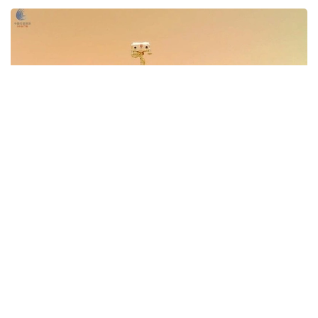
Фото: Xinhua
Нысан Аньхой провинциясының Хэфэй
қаласындағы Терең ғарышты зерттеу ғылыми-
технологиялық қалашығының бірінші кезеңі
аумағында бой көтереді. Зертхананы пайдалану
жұмыстарының бір бөлігін Терең ғарышты зерттеу
зертханасы (DSEL) атқарады.