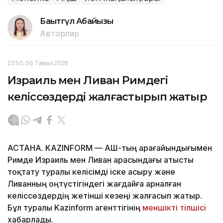
Бақытгүл Абайқызы
Авторлар
22:50, 06 Тамыз 2026
Израиль мен Ливан Римдегі
келіссөздерді жалғастырып жатыр
АСТАНА. KAZINFORM — АҚШ-тың арағайындығымен
Римде Израиль мен Ливан арасындағы атысты
тоқтату туралы келісімді іске асыру және
Ливанның оңтүстігіндегі жағдайға арналған
келіссөздердің жетінші кезеңі жалғасып жатыр.
Бұл туралы Kazinform агенттігінің
меншікті тілшісі
хабарлады.