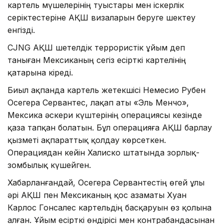
картель мүшелерінің туыстары мен іскерлік
серіктестеріне АҚШ визаларын беруге шектеу
енгізді.
CJNG АҚШ шетелдік террористік ұйым деп
таныған Мексиканың сегіз есірткі картелінің
қатарына кіреді.
Биыл ақпанда картель жетекшісі Немесио Рубен
Осегера Сервантес, лақап аты «Эль Менчо»,
Мексика әскери күштерінің операциясы кезінде
қаза тапқан болатын. Бұл операцияға АҚШ барлау
қызметі ақпараттық қолдау көрсеткен.
Операциядан кейін Халиско штатында зорлық-
зомбылық күшейген.
Хабарланғандай, Осегера Сервантестің өгей ұлы
әрі АҚШ пен Мексиканың қос азаматы Хуан
Карлос Гонсалес картельдің басқаруын өз қолына
алған. Ұйым есірткі өндірісі мен контрабандасынан