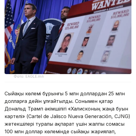
Фото: EAGLE.mn
Сыйақы көлемі бұрынғы 5 млн доллардан 25 млн
долларға дейін ұлғайтылды. Сонымен қатар
Дональд Трамп әкімшілігі «Халисконың жаңа буын
картелі» (Cartel de Jalisco Nueva Generación, CJNG)
жетекшілері туралы ақпарат үшін жалпы сомасы
100 млн доллар көлемінде сыйақы жариялап,