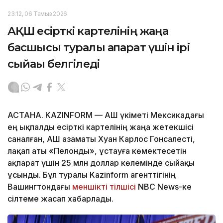
23:12, 06 Тамыз 2026
АҚШ есірткі картелінің жаңа
басшысы туралы ақпарат үшін ірі
сыйақы белгіледі
АСТАНА. KAZINFORM — АҚШ үкіметі Мексикадағы
ең ықпалды есірткі картелінің жаңа жетекшісі
саналған, АҚШ азаматы Хуан Карлос Гонсалесті,
лақап аты «Пелонды», ұстауға көмектесетін
ақпарат үшін 25 млн доллар көлемінде сыйақы
ұсынды. Бұл туралы Kazinform агенттігінің
Вашингтондағы
меншікті тілшісі
NBC News-ке
сілтеме жасап хабарлады.