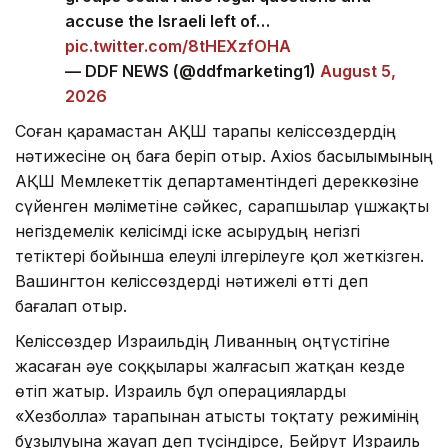
accuse the Israeli left of…
pic.twitter.com/8tHEXzfOHA
— DDF NEWS (@ddfmarketing1)
August 5,
2026
Соған қарамастан АҚШ тарапы келіссөздердің
нәтижесіне оң баға беріп отыр.
Axios басылымының
АҚШ Мемлекеттік департаментіндегі дереккөзіне
сүйенген мәліметіне сәйкес, сарапшылар үшжақты
негіздемелік келісімді іске асырудың негізгі
тетіктері бойынша елеулі ілгерілеуге қол жеткізген.
Вашингтон келіссөздерді нәтижелі өтті деп
бағалап отыр.
Келіссөздер Израильдің Ливанның оңтүстігіне
жасаған әуе соққылары жалғасып жатқан кезде
өтіп жатыр. Израиль бұл операцияларды
«Хезболла» тарапынан атысты тоқтату режимінің
бұзылуына жауап деп түсіндірсе, Бейрут Израиль