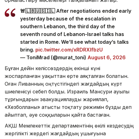
орналастыру мәселелері талқыланып жатыр.
🚨🇱🇧🇺🇸🇮🇱 After negotiations ended early
yesterday because of the escalation in
southern Lebanon, the third day of the
seventh round of Lebanon-Israel talks has
started in Rome. We’ll see what today’s talks
bring.
pic.twitter.com/xRDRXlfbzU
— ToniMrad (@murat_toni)
August 6, 2026
Бұған дейін келіссөздердің екінші күні
жоспарланған уақыттан ерте аяқталған болатын.
Оған Ливанның оңтүстігіндегі жағдайдың күрт
шиеленісуі себеп болды. Израиль Мансури ауылы
тұрғындарын эвакуациялауды жариялап,
«Хезболланы» атысты тоқтату режимін бұзды деп
айыптап, әуе соққыларын қайта бастаған.
АҚШ Мемлекеттік департаментінің өкілі кездесудің
жергілікті жердегі жағдайдың ушығуына