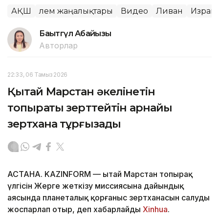
АҚШ
Әлем жаңалықтары
Видео
Ливан
Израи
Бақытгүл Абайқызы
Авторлар
22:33, 06 Тамыз 2026
Қытай Марстан әкелінетін
топырақты зерттейтін арнайы
зертхана тұрғызады
АСТАНА. KAZINFORM — Қытай Марстан топырақ
үлгісін Жерге жеткізу миссиясына дайындық
аясында планеталық қорғаныс зертханасын салуды
жоспарлап отыр, деп хабарлайды
Xinhua
.