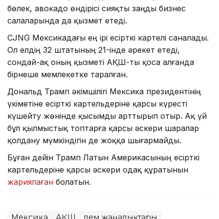
бөлек, авокадо өндірісі сияқты заңды бизнес
салаларында да қызмет етеді.
CJNG Мексикадағы ең ірі есірткі картелі саналады.
Ол елдің 32 штатының 21-інде әрекет етеді,
сондай-ақ оның қызметі АҚШ-ты қоса алғанда
бірнеше мемлекетке таралған.
Дональд Трамп әкімшілігі Мексика президентінің
үкіметіне есірткі картельдеріне қарсы күресті
күшейту жөнінде қысымды арттырып отыр. Ақ үй
бұл қылмыстық топтарға қарсы әскери шаралар
қолдану мүмкіндігін де жоққа шығармайды.
Бұған дейін Трамп Латын Америкасының есірткі
картельдеріне қарсы әскери одақ құратынын
жариялаған
болатын.
Мексика
АҚШ
Әлем жаңалықтары