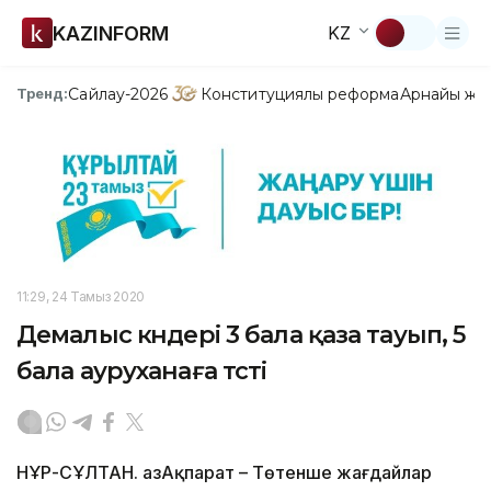
KAZINFORM
KZ
Сайлау-2026
Конституциялық реформа
Арнайы жо
Тренд:
11:29, 24 Тамыз 2020
Демалыс күндері 3 бала қаза тауып, 5
бала ауруханаға түсті
НҰР-СҰЛТАН. ҚазАқпарат – Төтенше жағдайлар