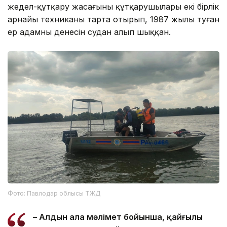
жедел-құтқару жасағының құтқарушылары екі бірлік
арнайы техниканы тарта отырып, 1987 жылы туған
ер адамның денесін судан алып шыққан.
Фото: Павлодар облысы ТЖД
– Алдын ала мәлімет бойынша, қайғылы