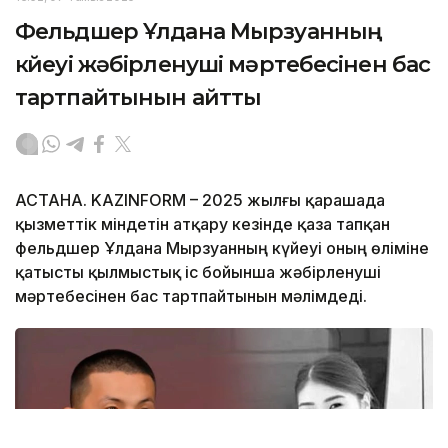
Фельдшер Ұлдана Мырзуанның
күйеуі жәбірленуші мәртебесінен бас
тартпайтынын айтты
АСТАНА. KAZINFORM – 2025 жылғы қарашада
қызметтік міндетін атқару кезінде қаза тапқан
фельдшер Ұлдана Мырзуанның күйеуі оның өліміне
қатысты қылмыстық іс бойынша жәбірленуші
мәртебесінен бас тартпайтынын мәлімдеді.