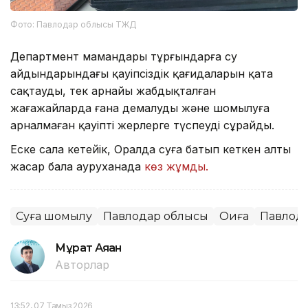
Фото: Павлодар облысы ТЖД
Департмент мамандары тұрғындарға су
айдындарындағы қауіпсіздік қағидаларын қатаң
сақтауды, тек арнайы жабдықталған
жағажайларда ғана демалуды және шомылуға
арналмаған қауіпті жерлерге түспеуді сұрайды.
Еске сала кетейік, Оралда суға батып кеткен алты
жасар бала ауруханада
көз жұмды.
Суға шомылу
Павлодар облысы
Оқиға
Павлод
Мұрат Аяған
Авторлар
13:52, 07 Тамыз 2026