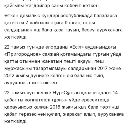
қайғылы жағдайлар саны көбейіп кеткен.
Өткен демалыс күндері республикада балаларға
қатысты 7 қайғылы оқиға болған, соның
салдарынан үш бала қаза тауып, бесеуі ауруханаға
жеткізілді.
22 тамыз түнінде елорданың «Есіл» ауданындағы
«Пригородное» саяжай қоғамындағы тұрғын үйде
қатты отынмен жанатын пештің ақауы, пеш
мұржасының тазартылмауы салдарынан 2017 және
2012 жылы дүниеге келген екі бала иіс тиіп,
ауруханаға жеткізілген.
22 тамыз күні кешке Нұр-Сұлтан қаласындағы 14
қабатты көппәтерлі тұрғын үйде ересектердің
қарауынсыз қалған 2016 жылғы қыз бала төртінші
қабат терезесінен құлап, жарақат алып, ауруханаға
жеткізілді.