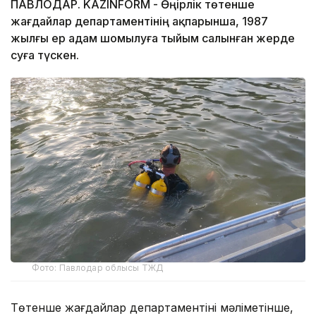
ПАВЛОДАР. KAZINFORM - Өңірлік төтенше
жағдайлар департаментінің ақпарынша, 1987
жылғы ер адам шомылуға тыйым салынған жерде
суға түскен.
Фото: Павлодар облысы ТЖД
Төтенше жағдайлар департаментінің мәліметінше,