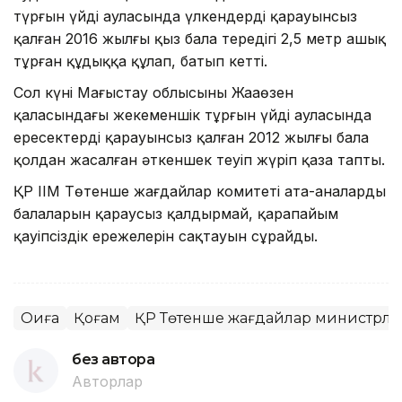
түрғын үйдің ауласында үлкендердің қарауынсыз
қалған 2016 жылғы қыз бала тереңдігі 2,5 метр ашық
тұрған құдыққа құлап, батып кетті.
Сол күні Маңғыстау облысының Жаңаөзен
қаласындағы жекеменшік тұрғын үйдің ауласында
ересектердің қарауынсыз қалған 2012 жылғы бала
қолдан жасалған әткеншек теуіп жүріп қаза тапты.
ҚР ІІМ Төтенше жағдайлар комитеті ата-аналарды
балаларын қараусыз қалдырмай, қарапайым
қауіпсіздік ережелерін сақтауын сұрайды.
Оқиға
Қоғам
ҚР Төтенше жағдайлар министрліг
без автора
Авторлар