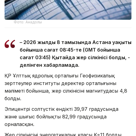
Фото: Анадолы
– 2026 жылдың 8 тамызында Астана уақыты
бойынша сағат 08:45-те (GMT бойынша
сағат 03:45) Қытайда жер сілкінісі болды, -
делінген хабарламада.
ҚР Ұлттық ядролық орталығы Геофизикалық
зерттеулер институты деректер орталығының
мәліметі бойынша, жер сілкінісінің магнитудасы 4,8
болды.
Эпицентрі солтүстік ендіктің 39,97 градусында
және шығыс бойлықтың 82,99 градусында
орналасқан.
Жер сілкінісінің энергетикалық класы K=11 болды.