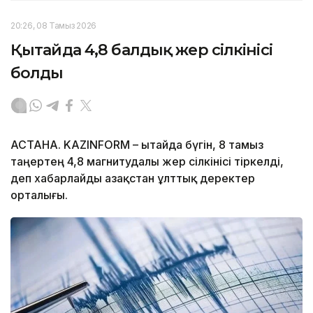
20:26, 08 Тамыз 2026
Қытайда 4,8 балдық жер сілкінісі
болды
АСТАНА. KAZINFORM – Қытайда бүгін, 8 тамыз
таңертең 4,8 магнитудалы жер сілкінісі тіркелді,
деп хабарлайды Қазақстан ұлттық деректер
орталығы.