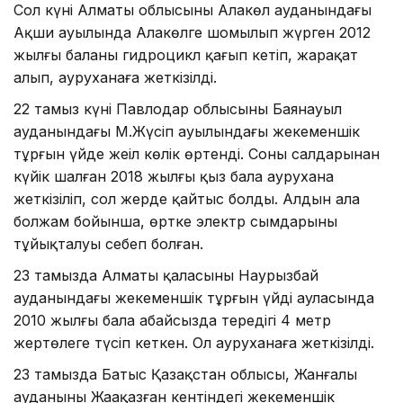
Сол күні Алматы облысының Алакөл ауданындағы
Ақши ауылында Алакөлге шомылып жүрген 2012
жылғы баланы гидроцикл қағып кетіп, жарақат
алып, ауруханаға жеткізілді.
22 тамыз күні Павлодар облысының Баянауыл
ауданындағы М.Жүсіп ауылындағы жекеменшік
тұрғын үйде жеңіл көлік өртенді. Соның салдарынан
күйік шалған 2018 жылғы қыз бала аурухана
жеткізіліп, сол жерде қайтыс болды. Алдын ала
болжам бойынша, өртке электр сымдарының
тұйықталуы себеп болған.
23 тамызда Алматы қаласының Наурызбай
ауданындағы жекеменшік тұрғын үйдің ауласында
2010 жылғы бала абайсызда тереңдігі 4 метр
жертөлеге түсіп кеткен. Ол ауруханаға жеткізілді.
23 тамызда Батыс Қазақстан облысы, Жанғалы
ауданының Жаңақазған кентіндегі жекеменшік