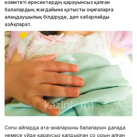
комитеті ересектердің қарауынсыз қалған
балалардың жағдайына қатысты оқиғаларға
алаңдаушылық білдіруде, деп хабарлайды
ҚазАқпарат.
Соңғы айларда ата-аналарының балаларын далада
немесе үйде қараусыз қалдырған соң орын алған