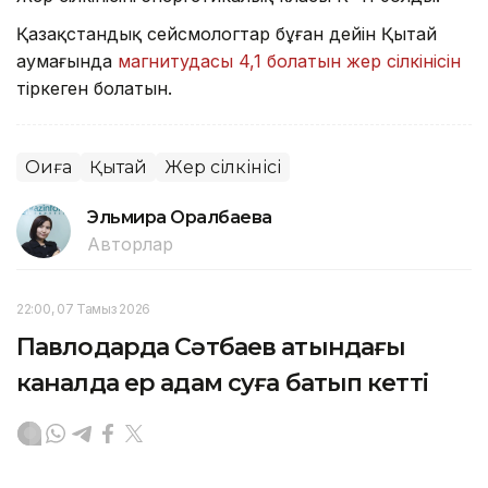
Қазақстандық сейсмологтар бұған дейін Қытай
аумағында
магнитудасы 4,1 болатын жер сілкінісін
тіркеген болатын.
Оқиға
Қытай
Жер сілкінісі
Эльмира Оралбаева
Авторлар
22:00, 07 Тамыз 2026
Павлодарда Сәтбаев атындағы
каналда ер адам суға батып кетті