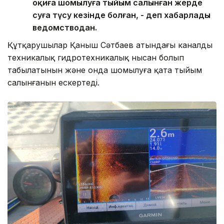
оқиға шомылуға тыйым салынған жерде
суға түсу кезінде болған, - деп хабарлады
ведомстводан.
Құтқарушылар Қаныш Сәтбаев атындағы каналдың
техникалық гидротехникалық нысан болып
табылатынын және онда шомылуға қатаң тыйым
салынғанын ескертеді.