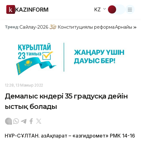
KAZINFORM
KZ
Сайлау-2026
Конституциялық реформа
Арнайы жо
Тренд:
12:28, 13 Мамыр 2022
Демалыс күндері 35 градусқа дейін
ыстық болады
НҰР-СҰЛТАН. ҚазАқпарат – «Қазгидромет» РМК 14-16