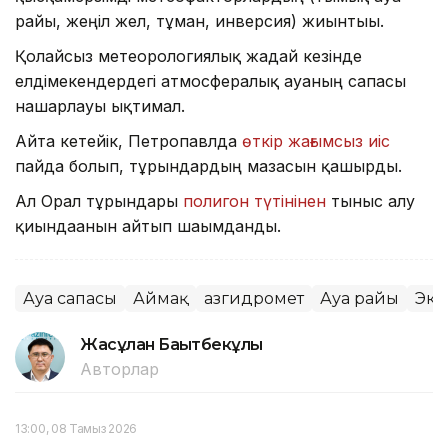
райы, жеңіл жел, тұман, инверсия) жиынтығы.
Қолайсыз метеорологиялық жағдай кезінде
елдімекендердегі атмосфералық ауаның сапасы
нашарлауы ықтимал.
Айта кетейік, Петропавлда
өткір жағымсыз иіс
пайда болып, тұрғындардың мазасын қашырды.
Ал Орал тұрғындары
полигон түтінінен
тыныс алу
қиындағанын айтып шағымданды.
Ауа сапасы
Аймақ
Қазгидромет
Ауа райы
Эко
Жасұлан Бақытбекұлы
Авторлар
13:00, 08 Тамыз 2026