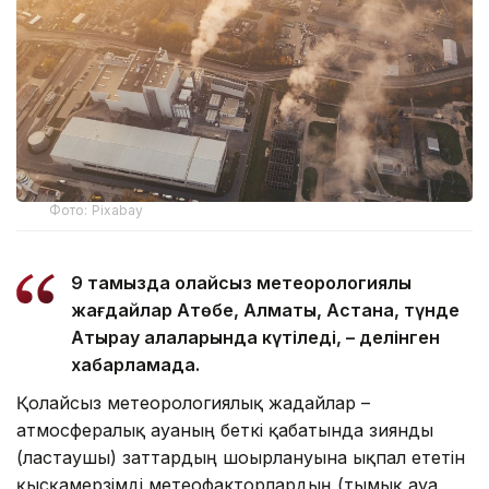
Фото: Pixabay
9 тамызда қолайсыз метеорологиялық
жағдайлар Ақтөбе, Алматы, Астана, түнде
Атырау қалаларында күтіледі, – делінген
хабарламада.
Қолайсыз метеорологиялық жағдайлар –
атмосфералық ауаның беткі қабатында зиянды
(ластаушы) заттардың шоғырлануына ықпал ететін
қысқамерзімді метеофакторлардың (тымық ауа