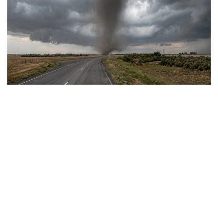
Фото: Видеодан алынған скрин
Сауалдарымызға «Қазгидромет» РМК Ғылыми-
зерттеу орталығының директоры, климаттың
өзгеруі мен гидрологиялық процестерді зерттеу
саласындағы жетекші маман Тұрсын Тілләкәрім
жауап берді.