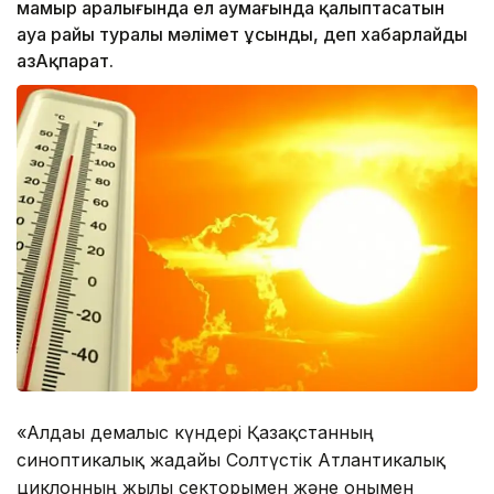
мамыр аралығында ел аумағында қалыптасатын
ауа райы туралы мәлімет ұсынды, деп хабарлайды
ҚазАқпарат.
«Алдағы демалыс күндері Қазақстанның
синоптикалық жағдайы Солтүстік Атлантикалық
циклонның жылы секторымен және онымен