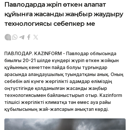
Павлодарда жүріп өткен алапат
құйынға жасанды жаңбыр жаудыру
технологиясы себепкер ме
ПАВЛОДАР. KAZINFORM - Павлодар облысында
биылғы 20-21 шілде күндері жүріп өткен жойқын
құйынның кенеттен пайда болуы тұрғындар
арасында алаңдаушылық туындатқаны анық. Оның
себебін әлі күнге жергілікті адамдар еліміздің
оңтүстігінде қолданылған жасанды жаңбыр
технологиясымен байланыстырып отыр. Kazinform
тілшісі жергілікті климатқа тән емес ауа райы
құбылысының жай-жапсарын анықтап көрді.