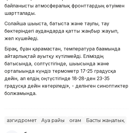
байланысты атмосфералық фронттардың өтуімен
шартталады.
Солайша шығыста, батыста және таулы, тау
бөктеріндегі аудандарда қатты жаңбыр жауып,
жел күшейеді.
Бірақ, бұған қарамастан, температура бағамында
айтарлықтай ауытқу күтілмейді. Еліміздің
батысында, солтүстігінде, шығысында және
орталығында күндіз термометр 17-25 градусқа
дейін, ал елдің оңтүстігінде 18-28-ден 23-35
градусқа дейін көтеріледі», - делінген синоптиктер
болжамында.
Қазгидромет
Ауа райы
Қоғам
Басты жаңалық