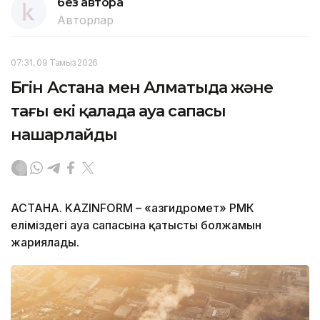
без автора
Авторлар
07:31, 09 Тамыз 2026
Бүгін Астана мен Алматыда және
тағы екі қалада ауа сапасы
нашарлайды
АСТАНА. KAZINFORM – «Қазгидромет» РМК
еліміздегі ауа сапасына қатысты болжамын
жариялады.