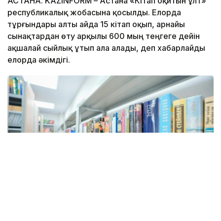
АСТАНА. KAZINFORM – Астана «Кітап оқитын ұлт»
республикалық жобасына қосылды. Елорда
тұрғындары алты айда 15 кітап оқып, арнайы
сынақтардан өту арқылы 600 мың теңгеге дейін
ақшалай сыйлық ұтып ала алады, деп хабарлайды
елорда әкімдігі.
Фото: Астана әкімдігі