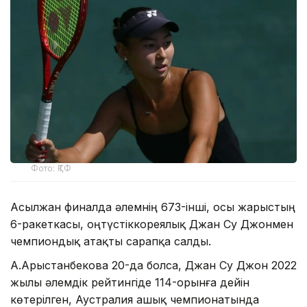
Фото: ҚТФ
Асылжан финалда әлемнің 673-інші, осы жарыстың
6-ракеткасы, оңтүстіккореялық Джан Су Джонмен
чемпиондық атақты сарапқа салды.
А.Арыстанбекова 20-да болса, Джан Су Джон 2022
жылы әлемдік рейтингіде 114-орынға дейін
көтерілген, Аустралия ашық чемпионатында