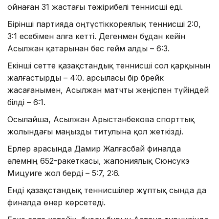
ойнаған 31 жастағы тәжірибелі теннисші еді.
Бірінші партияда оңтүстіккореялық теннисші 2:0,
3:1 есебімен алға кетті. Дегенмен бұдан кейін
Асылжан қатарынан бес гейм алды – 6:3.
Екінші сетте қазақстандық теннисші сол қарқынын
жалғастырды – 4:0. Қарсыласы бір брейк
жасағанымен, Асылжан матчты жеңіспен түйіндей
білді – 6:1.
Осылайша, Асылжан Арыстанбекова спорттық
жолындағы маңызды титулына қол жеткізді.
Ерлер арасында Дамир Жалғасбай финалда
әлемнің 652-ракеткасы, жапониялық Сюнсукэ
Мицуиге жол берді – 5:7, 2:6.
Енді қазақстандық теннисшілер жұптық сында да
финалда өнер көрсетеді.