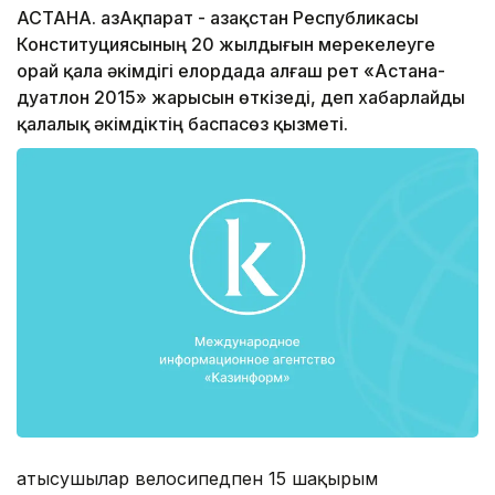
АСТАНА. ҚазАқпарат - Қазақстан Республикасы
Конституциясының 20 жылдығын мерекелеуге
орай қала әкімдігі елордада алғаш рет «Астана-
дуатлон 2015» жарысын өткізеді, деп хабарлайды
қалалық әкімдіктің баспасөз қызметі.
Қатысушылар велосипедпен 15 шақырым