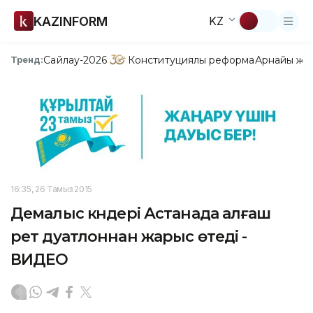
KAZINFORM
KZ
Сайлау-2026
Конституциялық реформа
Арнайы жо
Тренд:
16:35, 26 Тамыз 2015
Демалыс күндері Астанада алғаш
рет дуатлоннан жарыс өтеді -
ВИДЕО