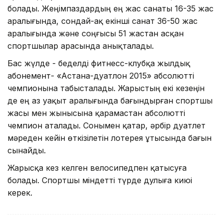
болады. Жеңімпаздардың ең жас санаты 16-35 жас
аралығында, сондай-ақ екінші санат 36-50 жас
аралығында және соңғысы 51 жастан асқан
спортшылар арасында анықталады.
Бас жүлде - беделді фитнесс-клубқа жылдық
абонемент- «Астана-дуатлон 2015» абсолютті
чемпионына табысталады. Жарыстың екі кезеңін
де ең аз уақыт аралығында бағындырған спортшы
жасы мен жынысына қарамастан абсолютті
чемпион аталады. Сонымен қатар, әрбір дуатлет
мәреден кейін өткізілетін лотерея ұтысында бағын
сынайды.
Жарысқа кез келген велосипедпен қатысуға
болады. Спортшы міндетті түрде дулыға киюі
керек.