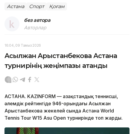
Астана
Спорт
Қоғам
без автора
Авторлар
16:04, 09 Тамыз 2026
Асылжан Арыстанбекова Астана
турнирінің жеңімпазы атанды
АСТАНА. KAZINFORM — Қазақстандық теннисші,
әлемдік рейтингіде 946-орындағы Асылжан
Арыстанбекова жекелей сында Астана World
Tennis Tour W15 Asu Open турнирінде топ жарды.