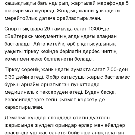
қашықтықты бағындырып, жартылай марафонда 5
шақырымға жүгіреді. Жолдың жалпы ұзындығы
мерейтойлық датаға орайластырылған.
Спорттық шара 29 тамызда сағат 10:00-де
«Бәйтерек» монументінің алдындағы алаңнан
басталады. Айта кетейік, әрбір қатысушының
уақыты тіркеу кезінде берілетін дербес чиптің
көмегімен жеке белгіленетін болады.
Тіркеу сөренің жанындағы аумақта сағат 7:00-ден
9:30 дейін өтеді. Әрбір қатысушы жарыс басталмас
бұрын арнайы орнатылған пункттерде
медициналық тексеруден өтеді. Бұдан басқа,
велосипедтерге тегін қызмет көрсету де
қарастырылған.
Демалыс күндері елордада өтетін дуатлон
жарысында жүлделі орындар ерлер мен әйелдер
арасында үш жас санаты бойынша анықталатын