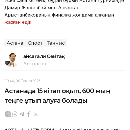
Еске сала кетейік, бұдан бұрын Астана турнирінде
Дамир Жалғасбай мен Асылжан
Арыстанбекованың финалға жолдама алғанын
жазған едік
.
Астана
Спорт
Теннис
Ғайсағали Сейтақ
Авторлар
09:40, 09 Тамыз 2026
Астанада 15 кітап оқып, 600 мың
теңге ұтып алуға болады