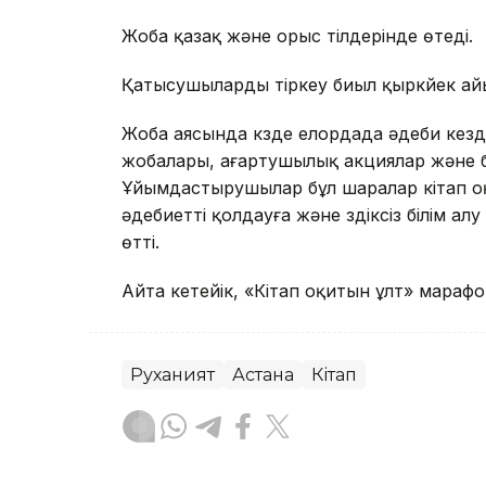
Жоба қазақ және орыс тілдерінде өтеді.
Қатысушыларды тіркеу биыл қыркүйек а
Жоба аясында күзде елордада әдеби кезд
жобалары, ағартушылық акциялар және ба
Ұйымдастырушылар бұл шаралар кітап о
әдебиетті қолдауға және үздіксіз білім 
өтті.
Айта кетейік, «Кітап оқитын ұлт» мара
Руханият
Астана
Кітап