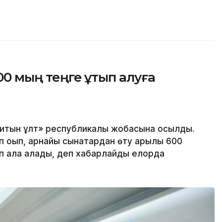
600 мың теңге ұтып алуға
қитын ұлт» республикалық жобасына қосылды.
 оқып, арнайы сынақтардан өту арқылы 600
ып ала алады, деп хабарлайды елорда