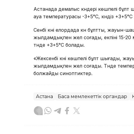
Астанада демалыс күндері көшпелі бұлт
ауа температурасы -3+5°C, күндіз +3+5°C
Сенбі күні елордада күн бұлтты, жауын-ш
жылдамдықпен жел соғады, екпіні 15-20 м
түнде +3+5°C болады.
«Жексенбі күні көшпелі бұлт шығады, жа
жылдамдықпен жел соғады. Түнде темпера
болжайды синоптиктер.
Астана
Басқа мемлекеттік органдар