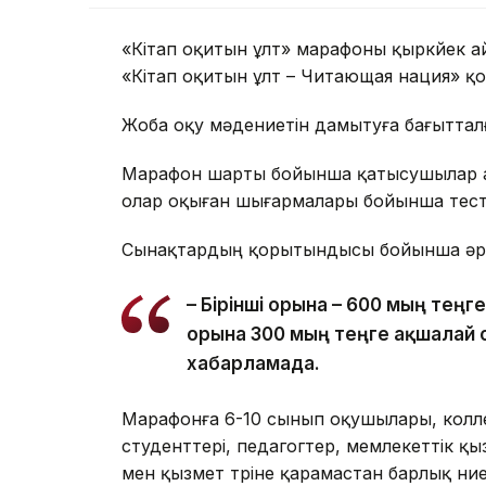
«Кітап оқитын ұлт» марафоны қыркүйек ай
«Кітап оқитын ұлт – Читающая нация» қо
Жоба оқу мәдениетін дамытуға бағыттал
Марафон шарты бойынша қатысушылар алт
олар оқыған шығармалары бойынша тестіл
Сынақтардың қорытындысы бойынша әр с
– Бірінші орынға – 600 мың теңге
орынға 300 мың теңге ақшалай 
хабарламада.
Марафонға 6-10 сынып оқушылары, кол
студенттері, педагогтер, мемлекеттік қ
мен қызмет түріне қарамастан барлық ние