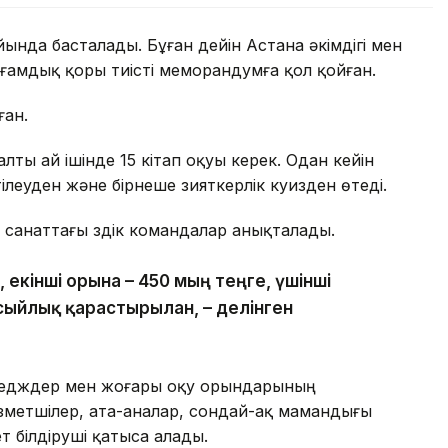
ында басталады. Бұған дейін Астана әкімдігі мен
ғамдық қоры тиісті меморандумға қол қойған.
ған.
ы ай ішінде 15 кітап оқуы керек. Одан кейін
еуден және бірнеше зияткерлік куизден өтеді.
анаттағы үздік командалар анықталады.
, екінші орынға – 450 мың теңге, үшінші
сыйлық қарастырылған, – делінген
ледждер мен жоғары оқу орындарының
ызметшілер, ата-аналар, сондай-ақ мамандығы
т білдіруші қатыса алады.