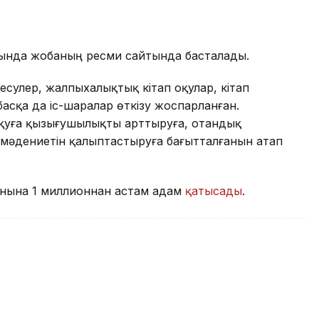
йында жобаның ресми сайтында басталады.
есулер, жалпыхалықтық кітап оқулар, кітап
сқа да іс-шаралар өткізу жоспарланған.
қуға қызығушылықты арттыруға, отандық
алу мәдениетін қалыптастыруға бағытталғанын атап
фонына 1 миллионнан астам адам
қатысады
.