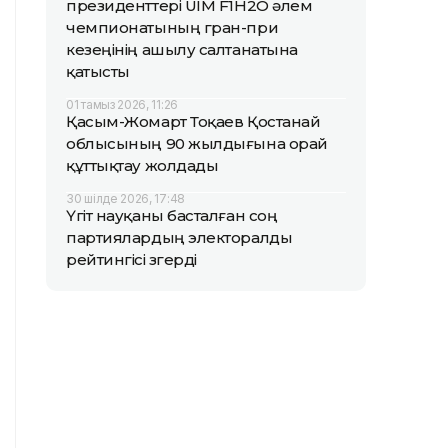
президенттері UIM F1H2O әлем
чемпионатының гран-при
кезеңінің ашылу салтанатына
қатысты
01 тамыз 2026, 11:26
Қасым-Жомарт Тоқаев Қостанай
облысының 90 жылдығына орай
құттықтау жолдады
30 шілде 2026, 17:48
Үгіт науқаны басталған соң
партиялардың электоралды
рейтингісі өзгерді