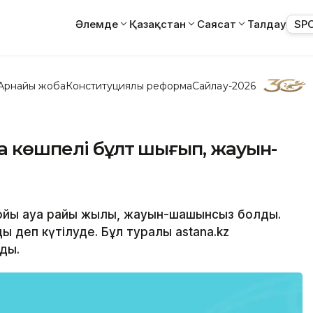
Әлемде
Қазақстан
Саясат
Талдау
SP
Арнайы жоба
Конституциялық реформа
Сайлау-2026
а көшпелі бұлт шығып, жауын-
 бойы ауа райы жылы, жауын-шашынсыз болды.
ы деп күтілуде. Бұл туралы astana.kz
ды.