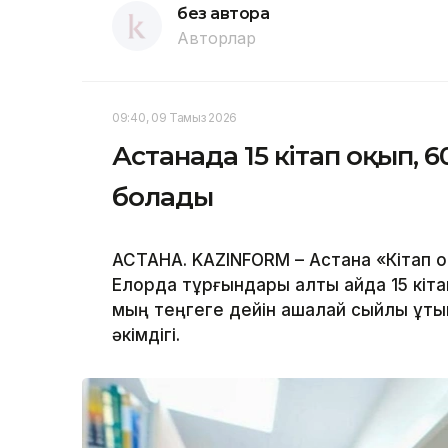
без автора
Авторлар
09:40, 09 Тамыз 2026
Астанада 15 кітап оқып, 
болады
АСТАНА. KAZINFORM – Астана «Кітап о
Елорда тұрғындары алты айда 15 кітап
мың теңгеге дейін ақшалай сыйлық ұт
әкімдігі.