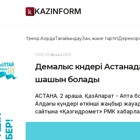
KAZINFORM
Ақорда
Тағайындау
Заң және тәртіп
Дерекқор
Тренд:
11:00, 02 Қараша 2013
Демалыс күндері Астанад
шашын болады
АСТАНА. 2 қараша. ҚазАқпарат - Апта
Алдағы күндері өткінші жаңбыр жауад
сайтына «Қазгидромет» РМК хабарла