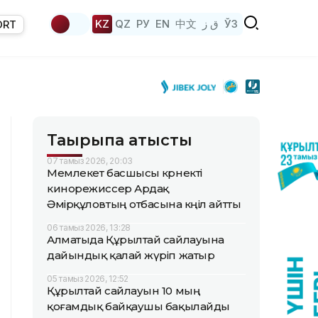
KZ
QZ
РУ
EN
中文
ق ز
ЎЗ
ORT
Тақырыпқа қатысты
07 тамыз 2026, 20:03
Мемлекет басшысы көрнекті
кинорежиссер Ардақ
Әмірқұловтың отбасына көңіл айтты
06 тамыз 2026, 13:28
Алматыда Құрылтай сайлауына
дайындық қалай жүріп жатыр
05 тамыз 2026, 12:52
Құрылтай сайлауын 10 мың
қоғамдық байқаушы бақылайды