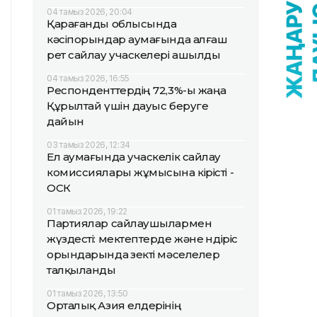
04 тамыз 2026, 20:04
Қарағанды облысында
кәсіпорындар аумағында алғаш
рет сайлау учаскелері ашылды
04 тамыз 2026, 16:55
Респонденттердің 72,3%-ы жаңа
Құрылтай үшін дауыс беруге
дайын
03 тамыз 2026, 12:34
Ел аумағында учаскелік сайлау
комиссиялары жұмысына кірісті -
ОСК
01 тамыз 2026, 19:22
Партиялар сайлаушылармен
жүздесті: мектептерде және өндіріс
орындарында өзекті мәселелер
талқыланды
01 тамыз 2026, 13:50
Орталық Азия елдерінің