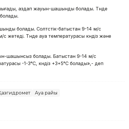
 шығады, аздап жауын-шашынды болады. Түнде
 болады.
ашынды болады. Солтүстік-батыстан 9-14 м/с
/с жетеді. Түнде ауа температурасы күндіз және
уын-шашынсыз болады. Батыстан 9-14 м/с
турасы -1-3°C, күндіз +3+5°C болады»,- деп
Қазгидромет
Ауа райы