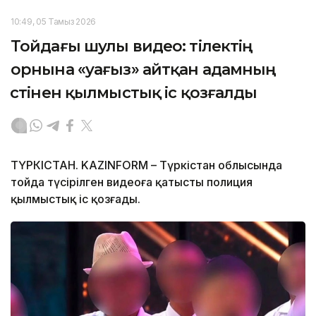
10:49, 05 Тамыз 2026
Тойдағы шулы видео: тілектің
орнына «уағыз» айтқан адамның
үстінен қылмыстық іс қозғалды
ТҮРКІСТАН. KAZINFORM – Түркістан облысында
тойда түсірілген видеоға қатысты полиция
қылмыстық іс қозғады.