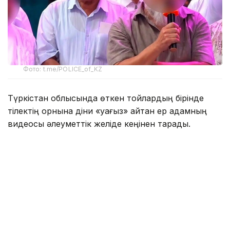
Фото: t.me/POLICE_of_KZ
Түркістан облысында өткен тойлардың бірінде
тілектің орнына діни «уағыз» айтқан ер адамның
видеосы әлеуметтік желіде кеңінен тарады.
Бейнежазбада ол тойларда арақтың қойылмай
жүргенін құптайтынын айтып, ендігі кезекте
музыкадан бас тарту керектігін жеткізген. Сондай-
ақ ерлер мен әйелдердің бірге отыруын шариғатқа
қайшы деп бағалап, мұсылмандардың діни
талаптарды қатаң ұстануы қажет екенін
айтқан.
Ішкі істер министрлігі бұл видеоға қатысты ресми