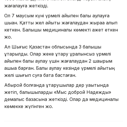
жағалауға жеткізді.
Ол 7 маусым күні үрмелі қайықпен балық аулауға
шыққан. Қатты жел қайықты жағалаудан жыраққа алып
кеткен. Балықшы медициналық көмекті қажет еткен
жоқ.
Ал Шығыс Қазақстан облысында 3 балықшы
құтқарылды. Олар жеке құтқару құралынсыз үрмелі
қайықпен балық аулау үшін жағалаудан 2 шақырым
қашыққа барған. Балық аулау кезінде үрмелі қайықтың
желі шығып суға бата бастаған.
Абырой болғанда құтқарушылар дер уақытында
жетіп, балықшыларды «Мыс доброй Надежды»
демалыс базасына жеткізді. Олар да медициналық
көмекке жүгінген жоқ.