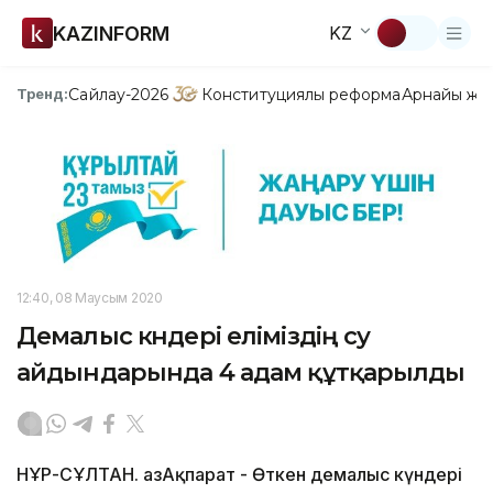
KAZINFORM
KZ
Сайлау-2026
Конституциялық реформа
Арнайы жо
Тренд:
12:40, 08 Маусым 2020
Демалыс күндері еліміздің су
айдындарында 4 адам құтқарылды
НҰР-СҰЛТАН. ҚазАқпарат - Өткен демалыс күндері