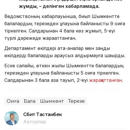
жұмды, – делінген хабарламада.
Ведомствоның хабарлауынша, биыл Шымкентте
балалардың терезеден құлауына байланысты 9 оқиға
тіркелген. Салдарынан 4 бала көз жұмып, 5-еуі
түрлі дәрежеде жарақаттанған.
Департамент өкілдері ата-аналар мен заңды
өкілдерді балаларды қараусыз қалдырмауға шақырды.
Еске салайық, өткен жылы Шымкентте балалардың
терезеден құлауына байланысты 5 оқиға тіркелген.
Салдарынан 3 бала қаза тауып, 2-еуі
жарақаттанған.
Оқиға
Бала
Шымкент
Терезе
Сәбит Тастанбек
Авторлар