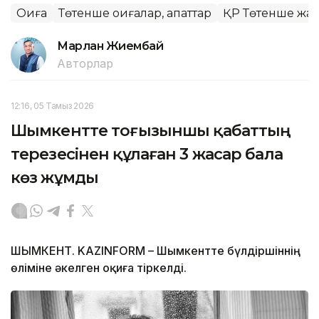
Оқиға
Төтенше оқиғалар, апаттар
ҚР Төтенше жағ
Марлан Жиембай
Авторлар
12:16, 05 Тамыз 2026
Шымкентте тоғызыншы қабаттың
терезесінен құлаған 3 жасар бала
көз жұмды
ШЫМКЕНТ. KAZINFORM – Шымкентте бүлдіршіннің
өліміне әкелген оқиға тіркелді.