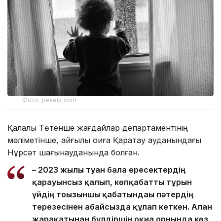
Фото: pexels.com
Қалалық Төтенше жағдайлар департаментінің
мәліметінше, қайғылы оқиға Қаратау ауданындағы
Нұрсәт шағынауданында болған.
– 2023 жылы туған бала ересектердің
қарауынсыз қалып, көпқабатты тұрғын
үйдің тоғызыншы қабатындағы пәтердің
терезесінен абайсызда құлап кеткен. Алған
жарақатынан бүлдіршін оқиға орнында көз