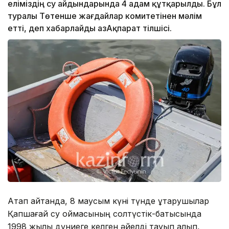
еліміздің су айдындарында 4 адам құтқарылды. Бұл
туралы Төтенше жағдайлар комитетінен мәлім
етті, деп хабарлайды ҚазАқпарат тілшісі.
Атап айтқанда, 8 маусым күні түнде құтқарушылар
Қапшағай су қоймасының солтүстік-батысында
1998 жылы дүниеге келген әйелді тауып алып,