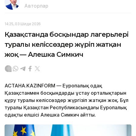
Авторлар
14:25, 03 Шілде 2026
Қазақстанда босқындар лагерьлері
туралы келіссөздер жүріп жатқан
жоқ — Алешка Симкич
АСТАНА.KAZINFORM — Еуропалық одақ
Қазақстанмен босқындарды ұстау орталықтарын
құру туралы келіссөздер жүргізіп жатқан жоқ. Бұл
туралы Қазақстан Республикасындағы Еуропалық
одақтың елшісі Алешка Симкич айтты.