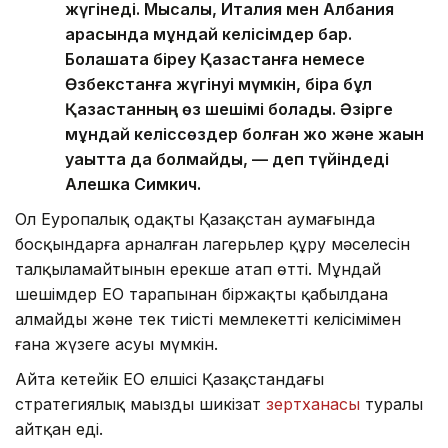
жүгінеді. Мысалы, Италия мен Албания
арасында мұндай келісімдер бар.
Болашақта біреу Қазақстанға немесе
Өзбекстанға жүгінуі мүмкін, бірақ бұл
Қазақстанның өз шешімі болады. Әзірге
мұндай келіссөздер болған жоқ және жақын
уақытта да болмайды, — деп түйіндеді
Алешка Симкич.
Ол Еуропалық одақтың Қазақстан аумағында
босқындарға арналған лагерьлер құру мәселесін
талқыламайтынын ерекше атап өтті. Мұндай
шешімдер ЕО тарапынан біржақты қабылдана
алмайды және тек тиісті мемлекеттің келісімімен
ғана жүзеге асуы мүмкін.
Айта кетейік ЕО елшісі Қазақстандағы
стратегиялық маңызды шикізат
зертханасы
туралы
айтқан еді.