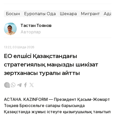
Босқын
Еуропалық Одақ
Шекара
Мигрант
Адам
Тастан Тоянов
Авторлар
13:22, 03 Шілде 2026
ЕО елшісі Қазақстандағы
стратегиялық маңызды шикізат
зертханасы туралы айтты
АСТАНА. KAZINFORM — Президент Қасым-Жомарт
Тоқаев Брюссельге сапары барысында
Қазақстанда жұмыс істеуге қызығушылық танытып