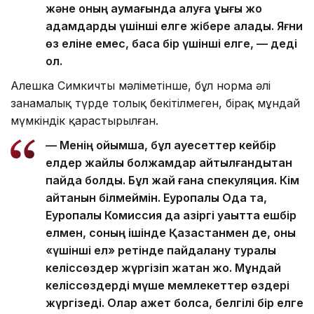
және оның аумағында қалуға құқығы жоқ
адамдарды үшінші елге жібере алады. Яғни
өз еліне емес, басқа бір үшінші елге, — деді
ол.
Алешка Симкичтың мәліметінше, бұл норма әлі
заңнамалық түрде толық бекітілмеген, бірақ мұндай
мүмкіндік қарастырылған.
— Менің ойымша, бұл қауесеттер кейбір
елдер жайлы болжамдар айтылғандықтан
пайда болды. Бұл жай ғана спекуляция. Кім
айтқанын білмеймін. Еуропалық Одақ та,
Еуропалық Комиссия да қазіргі уақытта ешбір
елмен, соның ішінде Қазақстанмен де, оны
«үшінші ел» ретінде пайдалану туралы
келіссөздер жүргізіп жатқан жоқ. Мұндай
келіссөздерді мүше мемлекеттер өздері
жүргізеді. Олар қажет болса, белгілі бір елге