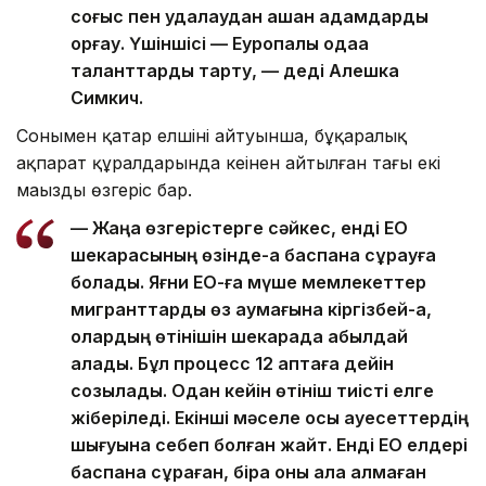
соғыс пен қудалаудан қашқан адамдарды
қорғау. Үшіншісі — Еуропалық одаққа
таланттарды тарту, — деді Алешка
Симкич.
Сонымен қатар елшінің айтуынша, бұқаралық
ақпарат құралдарында кеңінен айтылған тағы екі
маңызды өзгеріс бар.
— Жаңа өзгерістерге сәйкес, енді ЕО
шекарасының өзінде-ақ баспана сұрауға
болады. Яғни ЕО-ға мүше мемлекеттер
мигранттарды өз аумағына кіргізбей-ақ,
олардың өтінішін шекарада қабылдай
алады. Бұл процесс 12 аптаға дейін
созылады. Одан кейін өтініш тиісті елге
жіберіледі. Екінші мәселе осы қауесеттердің
шығуына себеп болған жайт. Енді ЕО елдері
баспана сұраған, бірақ оны ала алмаған