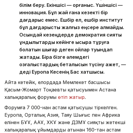
білім беру. Екіншісі — қорғаныс. Үшіншісі —
инновация. Бұл жай ғана кезекті бір
дағдарыс емес. Ешбір ел, ешбір институт
бұл дағдарысты жалғыз еңсере алмайды.
Осындай кезеңдерде демократия сияқты
құндылықтарды кейінге ысыра тұруға
болатын шығар деген ойлар туындап
жатады. Бірақ бізге әлемдегі
қозғалыстардың беталысын түсіну қажет, —
деді Еуропа Кесенің Бас хатшысы.
Айта кетейік, елордада Мемлекет басшысы
Қасым-Жомарт Тоқаевтың қатысуымен Астана
халықаралық форумы
өтіп жатыр
.
Форумға 7 000-нан астам қатысушы тіркелген.
Еуропа, Орталық Азия, Таяу Шығыс пен Африка
елінен БҰҰ, ААҰ, ХКҰ және ДЗМҰ сияқты жетекші
халықаралық ұйымдардың атынан 160-тан астам