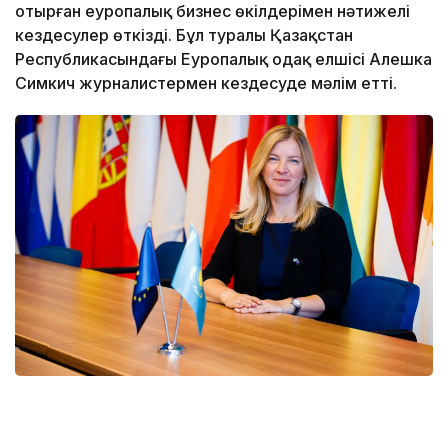
отырған еуропалық бизнес өкілдерімен нәтижелі
кездесулер өткізді. Бұл туралы Қазақстан
Республикасындағы Еуропалық одақ елшісі Алешка
Симкич журналистермен кездесуде мәлім етті.
Фото: Қазақстан Республикасындағы Еуропалық Одақ
Өкілдігі