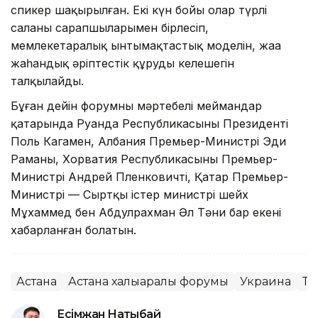
спикер шақырылған. Екі күн бойы олар түрлі
саланың сарапшыларымен бірлесіп,
мемлекетаралық ынтымақтастық моделін, жаңа
жаһандық әріптестік құрудың келешегін
талқылайды.
Бұған дейін форумның мәртебелі меймандар
қатарында Руанда Республикасының Президенті
Поль Кагамен, Албания Премьер-Министрі Эди
Раманы, Хорватия Республикасының Премьер-
Министрі Андрей Пленковичті, Қатар Премьер-
Министрі — Сыртқы істер министрі шейх
Мұхаммед бен Абдулрахман Әл Тәни бар екені
хабарланған болатын.
Астана
Астана халықаралық форумы
Украина
Те
Есімжан Нақтыбай