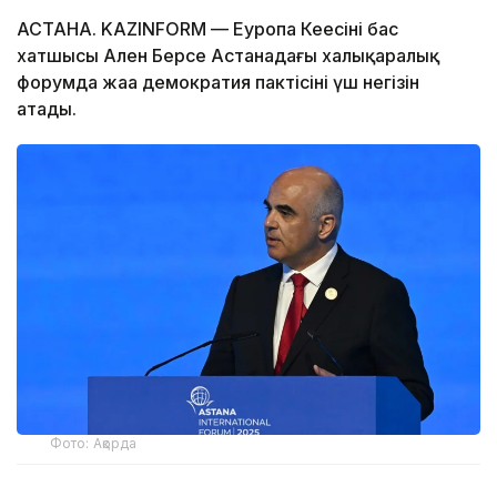
АСТАНА. KAZINFORM — Еуропа Кеңесінің бас
хатшысы Ален Берсе Астанадағы халықаралық
форумда жаңа демократия пактісінің үш негізін
атады.
Фото: Ақорда