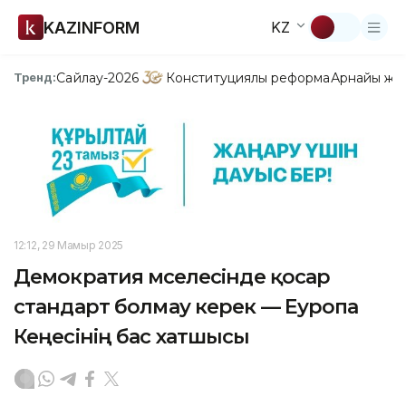
KAZINFORM
KZ
Сайлау-2026
Конституциялық реформа
Арнайы жо
Тренд:
12:12, 29 Мамыр 2025
Демократия мәселесінде қосар
стандарт болмау керек — Еуропа
Кеңесінің бас хатшысы