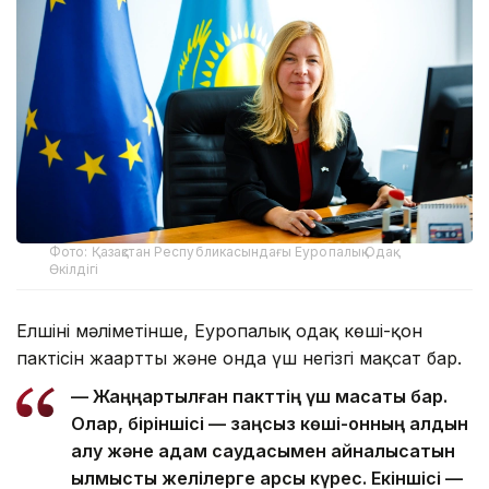
Фото: Қазақстан Республикасындағы Еуропалық Одақ
Өкілдігі
Елшінің мәліметінше, Еуропалық одақ көші-қон
пактісін жаңартты және онда үш негізгі мақсат бар.
— Жаңңартылған пакттің үш мақсаты бар.
Олар, біріншісі — заңсыз көші-қонның алдын
алу және адам саудасымен айналысатын
қылмыстық желілерге қарсы күрес. Екіншісі —