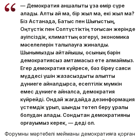
— Демократия қаншалықты ұзақ өмір сүре
алады. Алты ай ма, бір жыл ма, екі жыл ма?
Біз Астанада, Батыс пен Шығыстың,
Оңтүстік пен Солтүстіктің тоғысқан жерінде
қауіпсіздік, климаттың өзгеруі, экономика
мәселелерін талқылауға жиналдық.
Шынымызды айтайықшы, осының бәрін
демократиясыз қамтамасыз ете алмаймыз.
Егер демократия күйресе, бәз біреу саяси
мүддесі үшін жазасыздықты қалыпты
дүниеге айналдырса, есептілік мүмкін
емес дүниеге айналса, демократия
күйрейді. Ондай жағдайда дезинформация
үстемдік құрып, шындық төтеп беру құралы
болудан қалады. Сондықтан демократияны
қорғауымыз керек, — деді ол.
Форумның мәртебелі мейманы демократияға қорған