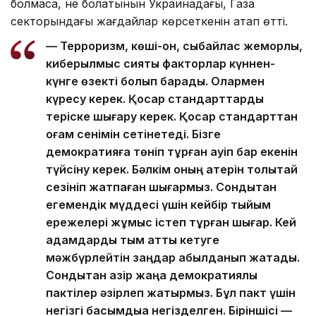
болмаса, не болатынын Украинадағы, Газа
секторындағы жағдайлар көрсеткенін атап өтті.
— Терроризм, көші-қон, сыбайлас жемқорлық,
киберқылмыс сияқты факторлар күннен-
күнге өзекті болып барады. Олармен
күресу керек. Қосар стандарттарды
теріске шығару керек. Қосар стандарттан
қоғам сенімін сетінетеді. Бізге
демократияға төніп тұрған қауіп бар екенін
түйсіну керек. Бәлкім оның қатерін толықтай
сезініп жатпаған шығармыз. Сондықтан
егемендік мүддесі үшін кейбір тыйым
ережелері жұмыс істеп тұрған шығар. Кей
адамдарды тым қатты кетуге
мәжбүрлейтін заңдар қабылданып жатады.
Сондықтан қазір жаңа демократиялық
пактілер әзірлеп жатырмыз. Бұл пакт үшін
негізгі басымдыққа негізделген. Біріншісі —