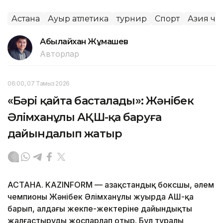
Астана
Ауыр атлетика
турнир
Спорт
Азия че
Абылайхан Жұмашев
Авторлар
06:00, 07 Тамыз 2026
«Бәрі қайта басталады»: Жәнібек
Әлімханұлы АҚШ-қа баруға
дайындалып жатыр
АСТАНА. KAZINFORM — Қазақстандық боксшы, әлем
чемпионы Жәнібек Әлімханұлы жуырда АҚШ-қа
барып, алдағы жекпе-жектеріне дайындықты
жалғастыруды жоспарлап отыр. Бұл туралы