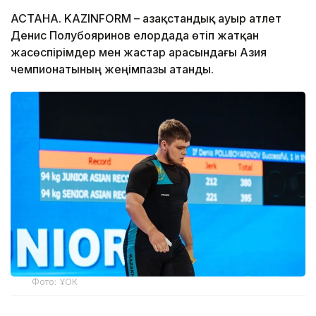
АСТАНА. KAZINFORM – Қазақстандық ауыр атлет
Денис Полубояринов елордада өтіп жатқан
жасөспірімдер мен жастар арасындағы Азия
чемпионатының жеңімпазы атанды.
Фото: ҰОК