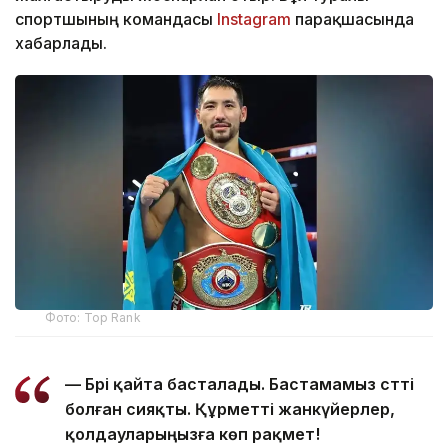
спортшының командасы
Instagram
парақшасында
хабарлады.
Фото: Top Rank
— Бәрі қайта басталады. Бастамамыз сәтті
болған сияқты. Құрметті жанкүйерлер,
қолдауларыңызға көп рақмет!