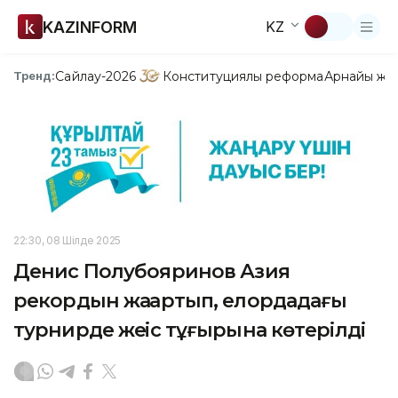
KAZINFORM
KZ
Сайлау-2026
Конституциялық реформа
Арнайы жо
Тренд:
22:30, 08 Шілде 2025
Денис Полубояринов Азия
рекордын жаңартып, елордадағы
турнирде жеңіс тұғырына көтерілді