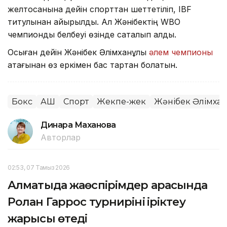
желтоқсанына дейін спорттан шеттетіліп, IBF
титулынан айырылды. Ал Жәнібектің WBO
чемпиондық белбеуі өзінде сақталып қалды.
Осыған дейін Жәнібек Әлімханұлы
әлем чемпионы
атағынан өз еркімен бас тартқан болатын.
Бокс
АҚШ
Спорт
Жекпе-жек
Жәнібек Әлімха
Динара Маханова
Авторлар
02:53, 07 Тамыз 2026
Алматыда жаөспірімдер арасында
Ролан Гаррос турнирінің іріктеу
жарысы өтеді