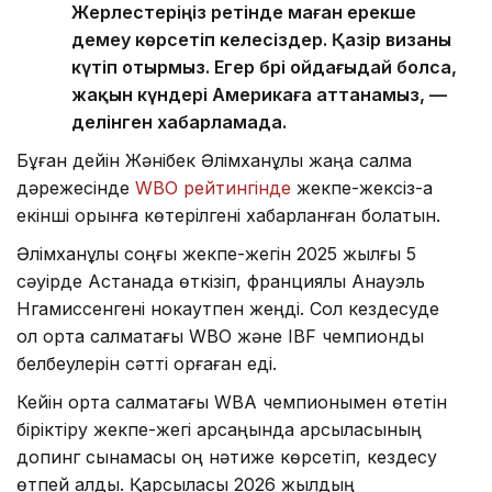
Жерлестеріңіз ретінде маған ерекше
демеу көрсетіп келесіздер. Қазір визаны
күтіп отырмыз. Егер бәрі ойдағыдай болса,
жақын күндері Америкаға аттанамыз, —
делінген хабарламада.
Бұған дейін Жәнібек Әлімханұлы жаңа салмақ
дәрежесінде
WBO рейтингінде
жекпе-жексіз-ақ
екінші орынға көтерілгені хабарланған болатын.
Әлімханұлы соңғы жекпе-жегін 2025 жылғы 5
сәуірде Астанада өткізіп, франциялық Анауэль
Нгамиссенгені нокаутпен жеңді. Сол кездесуде
ол орта салмақтағы WBO және IBF чемпиондық
белбеулерін сәтті қорғаған еді.
Кейін орта салмақтағы WBA чемпионымен өтетін
біріктіру жекпе-жегі қарсаңында қарсыласының
допинг сынамасы оң нәтиже көрсетіп, кездесу
өтпей қалды. Қарсыласы 2026 жылдың