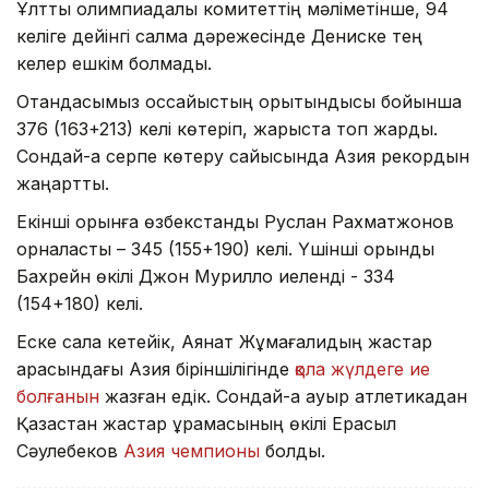
Ұлттық олимпиадалық комитеттің мәліметінше, 94
келіге дейінгі салмақ дәрежесінде Дениске тең
келер ешкім болмады.
Отандасымыз қоссайыстың қорытындысы бойынша
376 (163+213) келі көтеріп, жарыста топ жарды.
Сондай-ақ серпе көтеру сайысында Азия рекордын
жаңартты.
Екінші орынға өзбекстандық Руслан Рахматжонов
орналасты – 345 (155+190) келі. Үшінші орынды
Бахрейн өкілі Джон Мурилло иеленді - 334
(154+180) келі.
Еске сала кетейік, Аянат Жұмағалидың жастар
арасындағы Азия біріншілігінде
қола жүлдеге ие
болғанын
жазған едік. Сондай-ақ ауыр атлетикадан
Қазақстан жастар құрамасының өкілі Ерасыл
Сәулебеков
Азия чемпионы
болды.