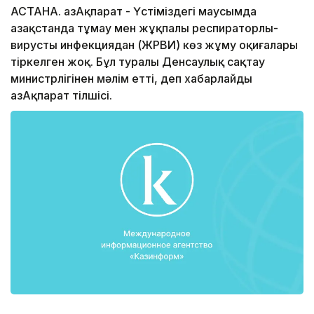
АСТАНА. ҚазАқпарат - Үстіміздегі маусымда
Қазақстанда тұмау мен жұқпалы респираторлы-
вирусты инфекциядан (ЖРВИ) көз жұму оқиғалары
тіркелген жоқ. Бұл туралы Денсаулық сақтау
министрлігінен мәлім етті, деп хабарлайды
ҚазАқпарат тілшісі.