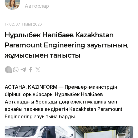
Авторлар
17:02, 07 Тамыз 2026
Нұрлыбек Нәлібаев Kazakhstan
Paramount Engineering зауытының
жұмысымен танысты
АСТАНА. KAZINFORM — Премьер-министрдің
бірінші орынбасары Нұрлыбек Нәлібаев
Астанадағы броньды дөңгелекті машина мен
арнайы техника өндіретін Kazakhstan Paramount
Engineering зауытына барды.