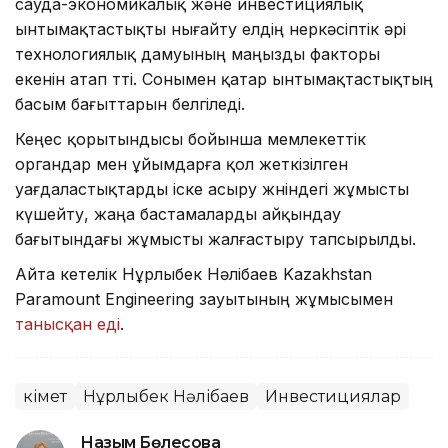
сауда-экономикалық және инвестициялық
ынтымақтастықты нығайту елдің өнеркәсіптік әрі
технологиялық дамуының маңызды факторы
екенін атап өтті. Сонымен қатар ынтымақтастықтың
басым бағыттарын белгіледі.
Кеңес қорытындысы бойынша мемлекеттік
органдар мен ұйымдарға қол жеткізілген
уағдаластықтарды іске асыру жөніндегі жұмысты
күшейту, жаңа бастамаларды айқындау
бағытындағы жұмысты жалғастыру тапсырылды.
Айта кетелік Нұрлыбек Нәлібаев Kazakhstan
Paramount Engineering зауытының жұмысымен
танысқан еді
.
Үкімет
Нұрлыбек Нәлібаев
Инвестициялар
Назым Бөлесова