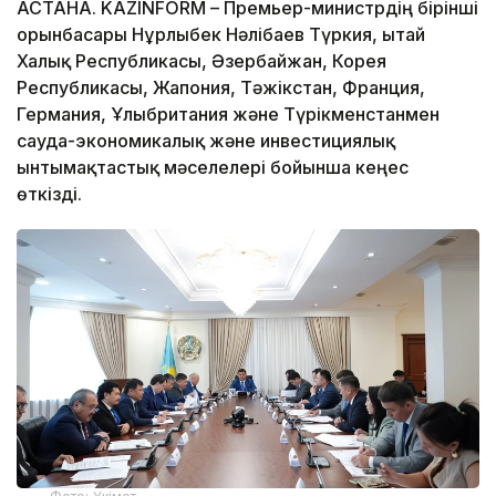
АСТАНА. KAZINFORM – Премьер-министрдің бірінші
орынбасары Нұрлыбек Нәлібаев Түркия, Қытай
Халық Республикасы, Әзербайжан, Корея
Республикасы, Жапония, Тәжікстан, Франция,
Германия, Ұлыбритания және Түрікменстанмен
сауда-экономикалық және инвестициялық
ынтымақтастық мәселелері бойынша кеңес
өткізді.