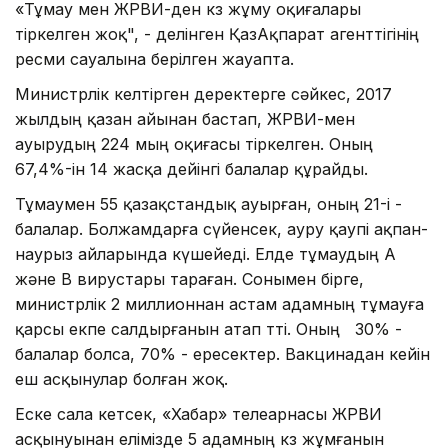
«Тұмау мен ЖРВИ-ден көз жұму оқиғалары
тіркелген жоқ", - делінген ҚазАқпарат агенттігінің
ресми сауалына берілген жауапта.
Министрлік келтірген деректерге сәйкес, 2017
жылдың қазан айынан бастап, ЖРВИ-мен
ауырудың 224 мың оқиғасы тіркелген. Оның
67,4%-ін 14 жасқа дейінгі балалар құрайды.
Тұмаумен 55 қазақстандық ауырған, оның 21-і -
балалар. Болжамдарға сүйенсек, ауру қаупі ақпан-
наурыз айларында күшейеді. Елде тұмаудың А
және В вирустары тараған. Сонымен бірге,
министрлік 2 миллионнан астам адамның тұмауға
қарсы екпе салдырғанын атап өтті. Оның 30% -
балалар болса, 70% - ересектер. Вакцинадан кейін
еш асқынулар болған жоқ.
Еске сала кетсек, «Хабар» телеарнасы ЖРВИ
асқынуынан елімізде 5 адамның көз жұмғанын