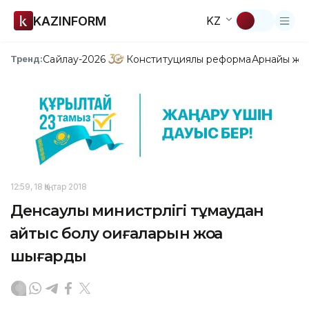
KAZINFORM
KZ
Сайлау-2026
Конституциялық реформа
Арнайы жо
Тренд:
12:59, 18 Қаңтар 2018
Денсаулық министрлігі тұмаудан
қайтыс болу оқиғаларын жоққа
шығарды