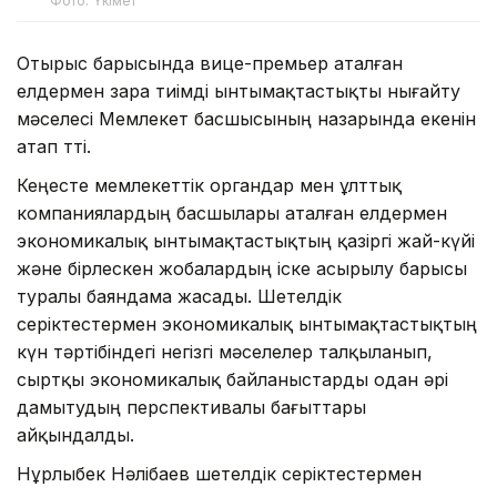
Фото: Үкімет
Отырыс барысында вице-премьер аталған
елдермен өзара тиімді ынтымақтастықты нығайту
мәселесі Мемлекет басшысының назарында екенін
атап өтті.
Кеңесте мемлекеттік органдар мен ұлттық
компаниялардың басшылары аталған елдермен
экономикалық ынтымақтастықтың қазіргі жай-күйі
және бірлескен жобалардың іске асырылу барысы
туралы баяндама жасады. Шетелдік
серіктестермен экономикалық ынтымақтастықтың
күн тәртібіндегі негізгі мәселелер талқыланып,
сыртқы экономикалық байланыстарды одан әрі
дамытудың перспективалы бағыттары
айқындалды.
Нұрлыбек Нәлібаев шетелдік серіктестермен