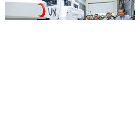
Фото: Солтан Жексенбеков/ Kazinform
Кәсіпорында Arlan және Alan-2 броньдалған
дөңгелекті машиналары, Barys жауынгерлік
броньды көлігінің 4×4, 6×6 және 8×8 өлшеміндегі
модельдері, сондай-ақ, жүзетін әрі дөңгелекті
Terrex-Barys-A 8×8 платформасы шығарылады.