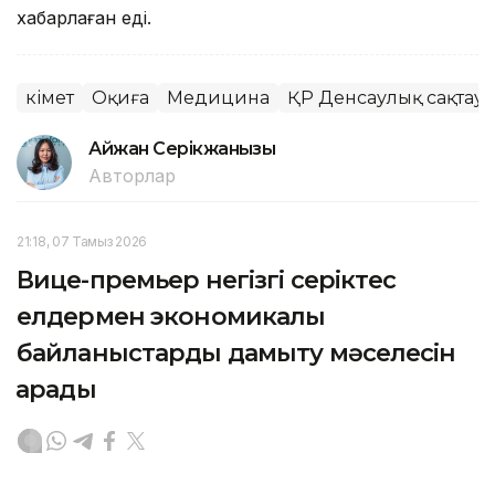
хабарлаған еді.
Үкімет
Оқиға
Медицина
ҚР Денсаулық сақтау 
Айжан Серікжанқызы
Авторлар
21:18, 07 Тамыз 2026
Вице-премьер негізгі серіктес
елдермен экономикалық
байланыстарды дамыту мәселесін
қарады