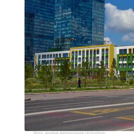
Фото: Ағыбай Аяпбергенов / Kazinform