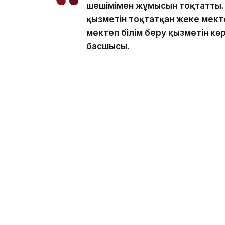
шешімімен жұмысын тоқтатты. Л
қызметін тоқтатқан жеке мектеп
мектеп білім беру қызметін көр
басшысы.
Осы уақыт ішінде жеке азаматтардың ж
жүргізілді.
- Мұндай тексеруге жеке мек
тарту, кейбір конкурстық құжа
конкурсқа түскен кандидаттар
себеп. Балабақшаларда балал
ата-аналар шағымданады. Тексе
қозғалып, тексеру қорытындыс
жауапкершілікке тартылды, - 
Жалпы, кейінгі кезде Қызылорда облысы