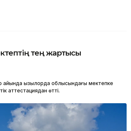
ктептің тең жартысы
р айында Қызылорда облысындағы мектепке
тік аттестациядан өтті.