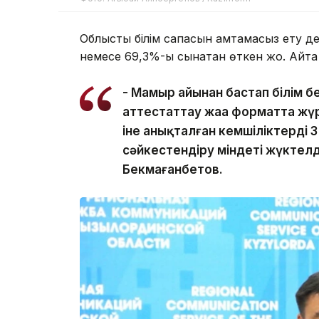
Облыстық білім сапасын қамтамасыз ету д
немесе 69,3%-ы сынақтан өткен жоқ. Айта
- Мамыр айынан бастап білім 
аттестаттау жаңа форматта жүр
іне анықталған кемшіліктерді 3
сәйкестендіру міндеті жүктел
Бекмағанбетов.