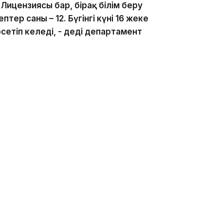
ицензиясы бар, бірақ білім беру
тер саны – 12. Бүгінгі күні 16 жеке
сетіп келеді, - деді департамент
олданымы бойынша жоспардан тыс 13 тексеру
тептерде мұғалімдерді артық жұмысқа
ттардың дұрыс рәсімделмеуі,
дың нәтижеге қанағаттанбауы
арға зиян келу жағдайлары бойынша
ру нәтижесінде 30 әкімшілік іс
ымен лауазым иелері әкімшілік
деді Мәди Бекмағанбетов.
нда жекеменшік мектептер мәселесі ушығып тұр.