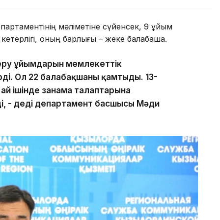
епартаментінің мәліметіне сүйенсек, 9 ұйым
 кетерлігі, оның барлығы – жеке балабақша.
беру ұйымдарын мемлекеттік
ді. Ол 22 балабақшаны қамтыды. 13-
 ай ішінде заңнама талаптарына
ді, - деді департамент басшысы Мәди