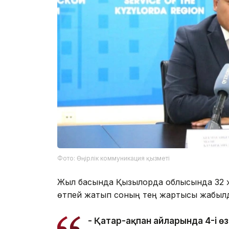
Фото: Өңірлік коммуникация қызметі
Жыл басында Қызылорда облысында 32 ж
өтпей жатып соның тең жартысы жабыл
- Қаңтар-ақпан айларында 4-і өз