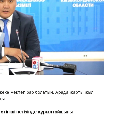
еке мектеп бар болатын. Арада жарты жыл
ды.
 өтініші негізінде құрылтайшының