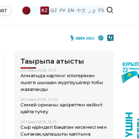
KZ
QZ
РУ
EN
中文
ق ز
ЎЗ
ORT
Тақырыпқа қатысты
06 тамыз 2026, 20:11
Алматыда картинг көліктерімен
көшеге шыққан жүргізушілер тобы
жазаланды
06 тамыз 2026, 20:00
Семей орманы: қасіреттен кейінгі
қайта түлеу
06 тамыз 2026, 18:25
Сыр өңіріндегі Бақатам кесенесі мен
Сығанақ қалашығы қалпына