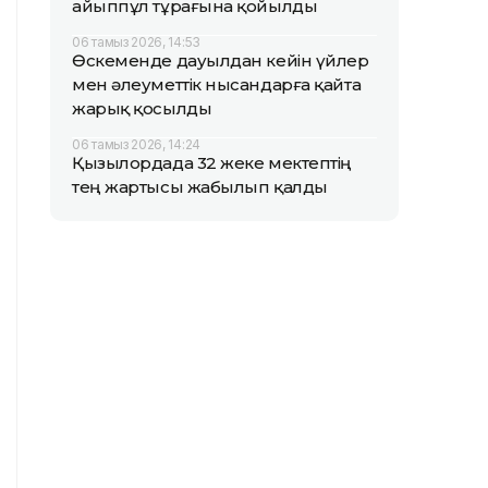
айыппұл тұрағына қойылды
06 тамыз 2026, 14:53
Өскеменде дауылдан кейін үйлер
мен әлеуметтік нысандарға қайта
жарық қосылды
06 тамыз 2026, 14:24
Қызылордада 32 жеке мектептің
тең жартысы жабылып қалды