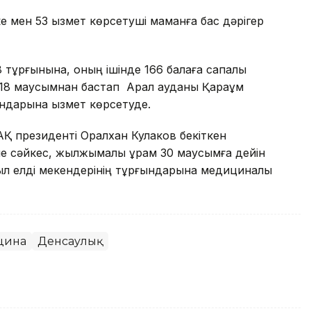
е мен 53 қызмет көрсетуші маманға бас дәрігер
8 тұрғынына, оның ішінде 166 балаға сапалы
 18 маусымнан бастап Арал ауданы Қарақұм
ындарына қызмет көрсетуде.
АҚ президенті Оралхан Кулаков бекіткен
не сәйкес, жылжымалы құрам 30 маусымға дейін
ыл елді мекендерінің тұрғындарына медициналық
цина
Денсаулық