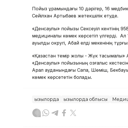
Пойыз құрамындағы 10 дәрігер, 16 медбик
Сейілхан Артықбаев жетекшілік етуде.
«Денсаулық» пойызы Сексеуіл кентінің 95
медициналық көмек көрсетіп үлгерді. Ал
ауылдық округі, Абай елді мекенінің тұрғ
«Қазақстан темір жолы - Жүк тасымалы» 
«Денсаулық» пойызының қозғалыс кестесі
Арал ауданындағы Сапақ, Шөміш, Бекбау
көмек көрсететін болады.
Қызылорда
Қызылорда облысы
Меди