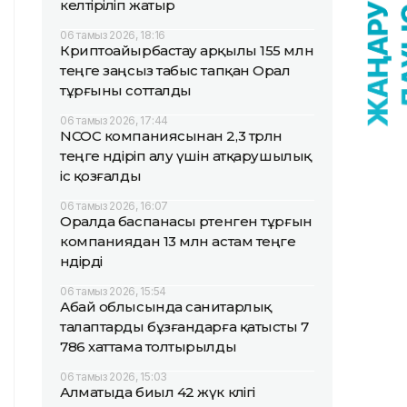
келтіріліп жатыр
06 тамыз 2026, 18:16
Криптоайырбастау арқылы 155 млн
теңге заңсыз табыс тапқан Орал
тұрғыны сотталды
06 тамыз 2026, 17:44
NCOC компаниясынан 2,3 трлн
теңге өндіріп алу үшін атқарушылық
іс қозғалды
06 тамыз 2026, 16:07
Оралда баспанасы өртенген тұрғын
компаниядан 13 млн астам теңге
өндірді
06 тамыз 2026, 15:54
Абай облысында санитарлық
талаптарды бұзғандарға қатысты 7
786 хаттама толтырылды
06 тамыз 2026, 15:03
Алматыда биыл 42 жүк көлігі