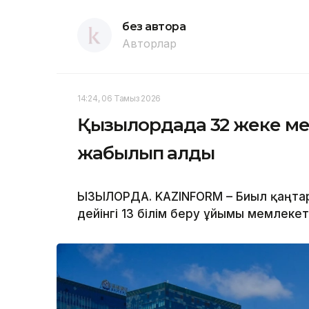
без автора
Авторлар
14:24, 06 Тамыз 2026
Қызылордада 32 жеке ме
жабылып қалды
ҚЫЗЫЛОРДА. KAZINFORM – Биыл қаңта
дейінгі 13 білім беру ұйымы мемлекет