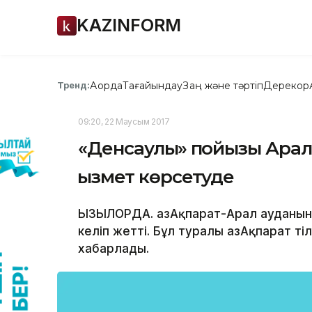
KAZINFORM
Ақорда
Тағайындау
Заң және тәртіп
Дерекқор
Тренд:
09:20, 22 Маусым 2017
«Денсаулық» пойызы Ара
қызмет көрсетуде
ҚЫЗЫЛОРДА. ҚазАқпарат-Арал ауданы
келіп жетті. Бұл туралы ҚазАқпарат 
хабарлады.