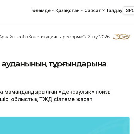
Әлемде
Қазақстан
Саясат
Талдау
SP
Арнайы жоба
Конституциялық реформа
Сайлау-2026
л ауданының тұрғындарына
на мамандандырылған «Денсаулық» пойзы
тілшісі облыстық ТЖД сілтеме жасап