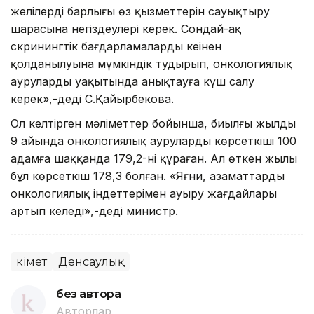
желілердің барлығы өз қызметтерін сауықтыру
шарасына негіздеулері керек. Сондай-ақ
скринингтік бағдарламалардың кеңінен
қолданылуына мүмкіндік тудырып, онкологиялық
аурулардың уақытында анықтауға күш салу
керек»,-деді С.Қайырбекова.
Ол келтірген мәліметтер бойынша, биылғы жылдың
9 айында онкологиялық аурулардың көрсеткіші 100
адамға шаққанда 179,2-ні құраған. Ал өткен жылы
бұл көрсеткіш 178,3 болған. «Яғни, азаматтардың
онкологиялық індеттерімен ауыру жағдайлары
артып келеді»,-деді министр.
Үкімет
Денсаулық
без автора
Авторлар