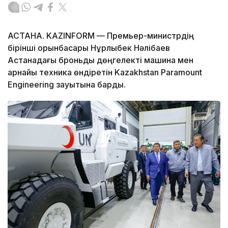
АСТАНА. KAZINFORM — Премьер-министрдің
бірінші орынбасары Нұрлыбек Нәлібаев
Астанадағы броньды дөңгелекті машина мен
арнайы техника өндіретін Kazakhstan Paramount
Engineering зауытына барды.