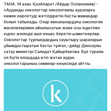
ТАНА. 14 қазан. ҚазАқпарат /Айдар Оспаналиев/ -
«Аудандық онкологтар онкологиялық ауруларға
көмек көрсетуді жетілдіретін басты мамандар
болып табылады. Олар емханалардағы онкология
мәселелерімен айналысатын және осы індетпен
күрес жөнінде ақыл-кеңес беретін қызметкерлер.
Онкологтар тұрғындардың сауықтыру шараларын
ұйымдастыратын басты тұлға»,-дейді Денсаулық
сақтау министрі Салидат Қайырбекова. Бұл туралы
ол бүгін елордада өтіп жатқан аудан
онкологтарының семинар-кеңесінде айтты.