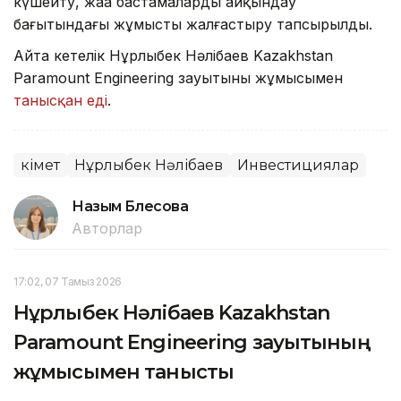
күшейту, жаңа бастамаларды айқындау
бағытындағы жұмысты жалғастыру тапсырылды.
Айта кетелік Нұрлыбек Нәлібаев Kazakhstan
Paramount Engineering зауытының жұмысымен
танысқан еді
.
Үкімет
Нұрлыбек Нәлібаев
Инвестициялар
Назым Бөлесова
Авторлар
17:02, 07 Тамыз 2026
Нұрлыбек Нәлібаев Kazakhstan
Paramount Engineering зауытының
жұмысымен танысты