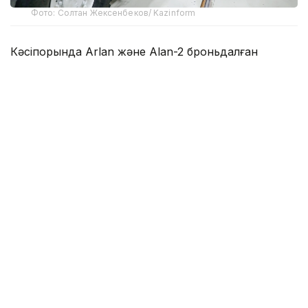
Фото: Солтан Жексенбеков/ Kazinform
Кәсіпорында Arlan және Alan-2 броньдалған
дөңгелекті машиналары, Barys жауынгерлік
броньды көлігінің 4×4, 6×6 және 8×8 өлшеміндегі
модельдері, сондай-ақ, жүзетін әрі дөңгелекті
Terrex-Barys-A 8×8 платформасы шығарылады.