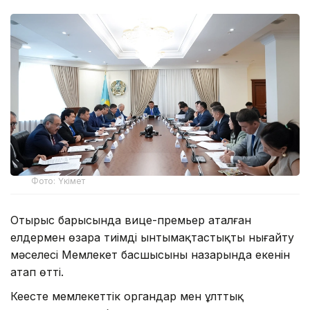
Фото: Үкімет
Отырыс барысында вице-премьер аталған
елдермен өзара тиімді ынтымақтастықты нығайту
мәселесі Мемлекет басшысының назарында екенін
атап өтті.
Кеңесте мемлекеттік органдар мен ұлттық