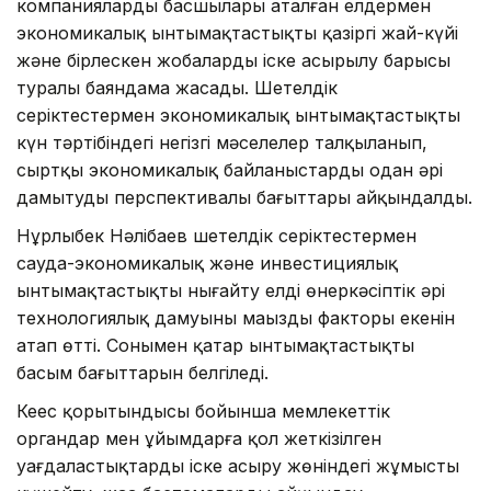
компаниялардың басшылары аталған елдермен
экономикалық ынтымақтастықтың қазіргі жай-күйі
және бірлескен жобалардың іске асырылу барысы
туралы баяндама жасады. Шетелдік
серіктестермен экономикалық ынтымақтастықтың
күн тәртібіндегі негізгі мәселелер талқыланып,
сыртқы экономикалық байланыстарды одан әрі
дамытудың перспективалы бағыттары айқындалды.
Нұрлыбек Нәлібаев шетелдік серіктестермен
сауда-экономикалық және инвестициялық
ынтымақтастықты нығайту елдің өнеркәсіптік әрі
технологиялық дамуының маңызды факторы екенін
атап өтті. Сонымен қатар ынтымақтастықтың
басым бағыттарын белгіледі.
Кеңес қорытындысы бойынша мемлекеттік
органдар мен ұйымдарға қол жеткізілген
уағдаластықтарды іске асыру жөніндегі жұмысты