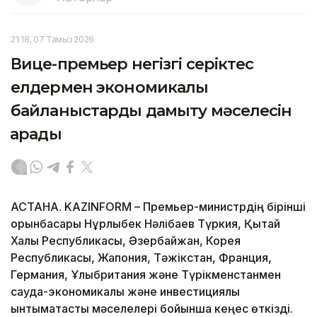
21:18, 07 Тамыз 2026
Вице-премьер негізгі серіктес
елдермен экономикалық
байланыстарды дамыту мәселесін
қарады
АСТАНА. KAZINFORM – Премьер-министрдің бірінші
орынбасары Нұрлыбек Нәлібаев Түркия, Қытай
Халық Республикасы, Әзербайжан, Корея
Республикасы, Жапония, Тәжікстан, Франция,
Германия, Ұлыбритания және Түрікменстанмен
сауда-экономикалық және инвестициялық
ынтымақтастық мәселелері бойынша кеңес өткізді.