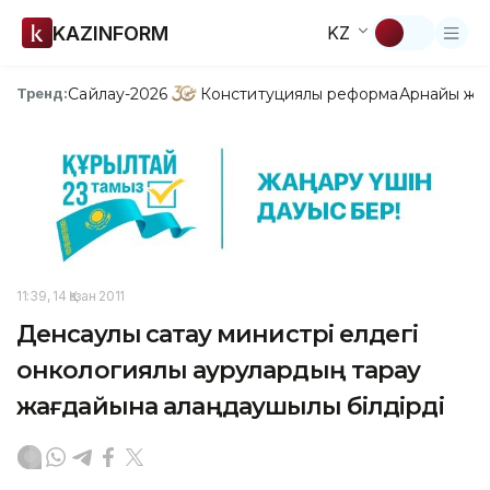
KAZINFORM
KZ
Сайлау-2026
Конституциялық реформа
Арнайы жо
Тренд:
11:39, 14 Қазан 2011
Денсаулық сақтау министрі елдегі
онкологиялық аурулардың тарау
жағдайына алаңдаушылық білдірді