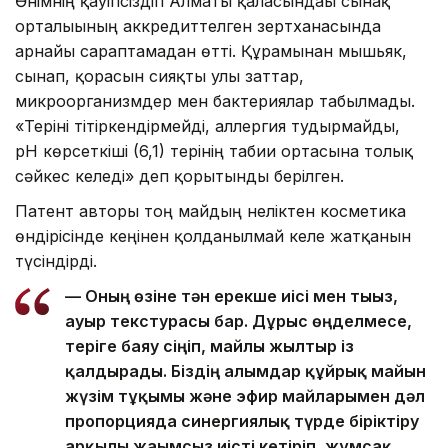
Өнімнің қауіпсіздігі Алматы қаласындағы сынақ
орталығының аккредиттелген зертханасында
арнайы сараптамадан өтті. Құрамынан мышьяк,
сынап, қорғасын сияқты улы заттар,
микроорганизмдер мен бактериялар табылмады.
«Теріні тітіркендірмейді, аллергия тудырмайды,
pH көрсеткіші (6,1) терінің табиғи ортасына толық
сәйкес келеді» деп қорытынды берілген.
Патент авторы тоң майдың неліктен косметика
өндірісінде кеңінен қолданылмай келе жатқанын
түсіндірді.
— Оның өзіне тән ерекше иісі мен тығыз,
ауыр текстурасы бар. Дұрыс өңделмесе,
теріге баяу сіңіп, майлы жылтыр із
қалдырады. Біздің ғалымдар құйрық майын
жүзім тұқымы және эфир майларымен дәл
пропорцияда синергиялық түрде біріктіру
арқылы жағымсыз иісті кетіріп, жұмсақ,