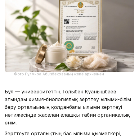
Фото Гүлмира Абызбекованың жеке архивінен
Бұл — университеттің Толыбек Қуанышбаев
атындағы химия-биологиялық зерттеу ғылыми-білім
беру орталығының қолданбалы ғылыми зерттеуі
нәтижесінде жасалған алғашқы табиғи органикалық
өнім.
Зерттеуге орталықтың бас ғылыми қызметкері,