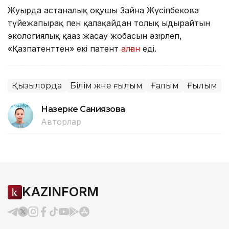
Жуырда астаналық оқушы Зайна Жүсіпбекова
түйежапырақ пен қалақайдан толық ыдырайтын
экологиялық қағаз жасау жобасын әзірлеп,
«Қазпатенттен» екі патент
алған
еді.
Қызылорда
Білім және ғылым
Ғалым
Ғылым
Назерке Саниязова
Авторлар
KAZINFORM