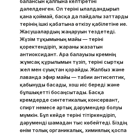
балансын қалпына келтіретіні
дәлелденген. Ол теріні ылғалдандырып
қана қоймай, басқа да пайдалы заттарды
терінің ішкі қабатына өткізу қабілетіне ие.
Жасушалардың жаңаруын тездетеді.
Жүзім тұқымының майы — теріні
қоректендіріп, жараны жазатын
антиоксидант. Ара балауызы кремнің
жұмсақ құрылымын түзіп, теріні сыртқы
жел мен суықтан қорғайды. Жалбыз және
лаванда эфир майы — табиғи антисептик,
қабынуды басады, хош иіс береді және
бұлшықетті босаңсытады. Басқа
кремдерде синтетикалық консервант,
спирт немесе артық дәрумендер болуы
мүмкін. Бұл кейде теріні тітіркендіріп,
дәруменді шамадан тыс көбейтеді. Біздің
өнім толық органикалық, химиялық қоспа