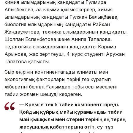
химия ғылымдарының кандидаты Гүлмира
Абызбекова, аға ғылыми қызметкерлер, химия
ғылымдарының кандидаты Гүлжан Балықбаева,
биология ғылымдарының кандидаты Райхан
Жандәулетова, техника ғылымдарының кандидаты
Шолпан Еспенбетова және Анипа Тапалова,
педагогика ғылымдарының кандидаты Карима
Арынова, жас зерттеуші, 4-курс студенті Аружан
Талғатова қатысты.
Сыр өңірінің континентальды климаты мен
экологиялық факторлары теріні тез құрғатып
жіберетіні белгілі. Ғалымдар тобы осы мәселені
табиғи жолмен шешуді көздеген.
— Кремге тек 5 табиғи компонент кіреді.
Қойдың құйрық майы құрамындағы табиғи
май қышқылы мен стерин терінің ең терең
жасушалық қабаттарына өтіп, су-тұз