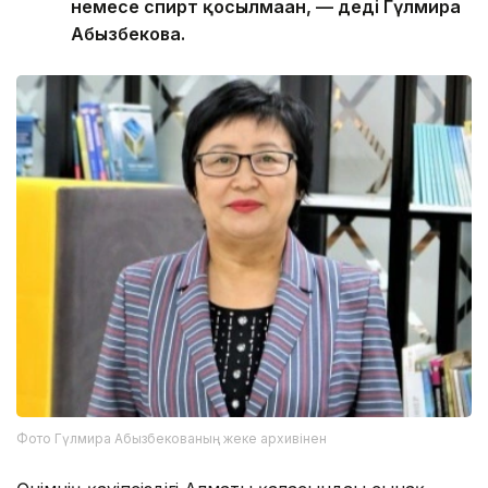
немесе спирт қосылмаған, — деді Гүлмира
Абызбекова.
Фото Гүлмира Абызбекованың жеке архивінен