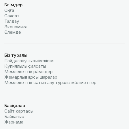
Бөлімдер
Оқиға
Саясат
Талдау
Экономика
Әлемде
Біз туралы
Пайдаланушылық келiciм
Құпиялылық саясаты
Мемлекеттік рәміздер
Жемқорлыққа қарсы шаралар
Мемлекеттік сатып алу туралы мәлiметтер
Басқалар
Сайт картасы
Байланыс
Жарнама