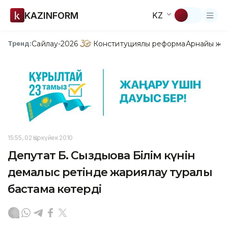
KAZINFORM
KZ
Сайлау-2026
Конституциялық реформа
Арнайы жо
Тренд:
15:55, 02 Қыркүйек 2010
Депутат Б. Сыздықова Білім күнін
демалыс ретінде жариялау туралы
бастама көтерді