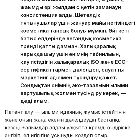
жағымды әрі жылдам сіңетін заманауи
консистенция алды. Шетелдік
тұтынушылар үшін жануар майы негізіндегі
косметика таңсық болуы мүмкін. Өйткені
батыс елдерінде вегандық косметика
тренді қатты дамыған. Халықаралық
нарыққа шығу үшін өнімнің табиғилығын,
қауіпсіздігін халықаралық ISO және ECO-
сертификаттармен дәлелдеп, сауатты
маркетинг әдісімен түсіндіру қажет.
Сондықтан өнімнің эко-тазалығын ғылыми
ағартушылық жолмен түсіндіру керек, —
деді ғалым.
Патент алу — ғылыми идеяның жұмыс істейтінін
және оның жаңа екенін дәлелдеудің бастапқы
кезеңі. Ғалымдар алдағы уақытта кремді өндіріске
енгізіп, ел игілігіне ұсынуды көздеп отыр.