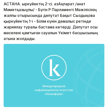
АСТАНА. Қыркүйектің 2-сі. ҚазАқпарат /Қанат
Мәметқазыұлы/ - Бүгін ҚР Парламенті Мәжілісінің
жалпы отырысында депутат Бақыт Сыздықова
қыркүйектің 1-і - Білім күнін демалыс ретінде
жариялау туралы бастама көтерді. Депутат осы
мәселені қамтыған сауалын Үкімет басшысының
атына жолдады.