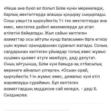
«Кеше ғана бүкіл ел болып Білім күнін мерекеледік,
барлық мектептерде алғашқы қоңырау сыңғырлады.
Соңғы уақытта қыркүйектің 1-і тек мектептерде ғана
емес, мектепке дейінгі мекемелерде де атап
өтілетіні байқалады. Жыл сайын көптеген
азаматтар осы айтулы күнді баласымен бірге өткізу
үшін жұмыс орындарынан сұранып жатады. Соның
салдарынан көптеген ұйымдар толық емес жұмыс
күшімен қызмет етуге мәжбүр», деді депутат.
Оның айтуынша, Білім күні баяғыда-ақ отбасылық
мерекеге айналып үлгерген. «Осыған орай,
қыркүйектің 1-ін жұмыс емес, демалыс күні етіп
жариялауды сұраймын. Бұл көптеген
азаматтардың мүддесіне сай келеді», - деді Б.
Сыздықова.