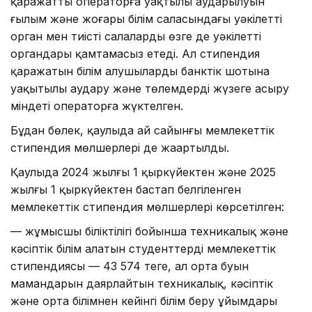
қаражаттың операторға уақтылы аударылуын
ғылым және жоғары білім саласындағы уәкілетті
орган мен тиісті салалардың өзге де уәкілетті
органдары қамтамасыз етеді. Ал стипендия
қаражатын білім алушылардың банктік шотына
уақытылы аудару және төлемдерді жүзеге асыру
міндеті операторға жүктелген.
Бұдан бөлек, қаулыда ай сайынғы мемлекеттік
стипендия мөлшерлері де жаңартылды.
Қаулыда 2024 жылғы 1 қыркүйектен және 2025
жылғы 1 қыркүйектен бастап белгіленген
мемлекеттік стипендия мөлшерлері көрсетілген:
— жұмысшы біліктілігі бойынша техникалық және
кәсіптік білім алатын студенттердің мемлекеттік
стипендиясы — 43 574 теңге, ал орта буын
мамандарын даярлайтын техникалық, кәсіптік
және орта білімнен кейінгі білім беру ұйымдары