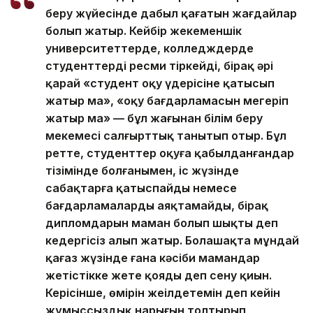
беру жүйесінде дабыл қағатын жағдайлар
болып жатыр. Кейбір жекеменшік
университеттерде, колледждерде
студенттерді ресми тіркейді, бірақ әрі
қарай «студент оқу үдерісіне қатысып
жатыр ма», «оқу бағдарламасын меңгеріп
жатыр ма» — бұл жағынан білім беру
мекемесі салғырттық танытып отыр. Бұл
ретте, студенттер оқуға қабылданғандар
тізімінде болғанымен, іс жүзінде
сабақтарға қатыспайды немесе
бағдарламаларды аяқтамайды, бірақ
дипломдарын маман болып шықты деп
кедергісіз алып жатыр. Болашақта мұндай
қағаз жүзінде ғана кәсіби мамандар
жетістікке жете қояды деп сену қиын.
Керісінше, өмірін жеңілдетемін деп кейін
жұмыссыздық нарығын толтырып,