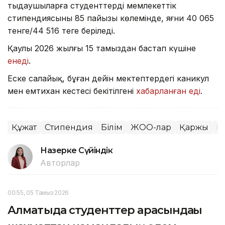
тыңдаушыларға студенттердің мемлекеттік
стипендиясының 85 пайызы көлемінде, яғни 40 065
тенге/44 516 теңге беріледі.
Қаулы 2026 жылғы 15 тамыздан бастап күшіне
енеді
.
Еске салайық, бұған дейін мектептердегі каникул
мен емтихан кестесі бекітілгені
хабарланған еді
.
Құжат
Стипендия
Білім
ЖОО-лар
Қаржы
Г
Назерке Сүйіндік
Авторлар
00:55, 05 Тамыз 2026
Алматыда студенттер арасындағы