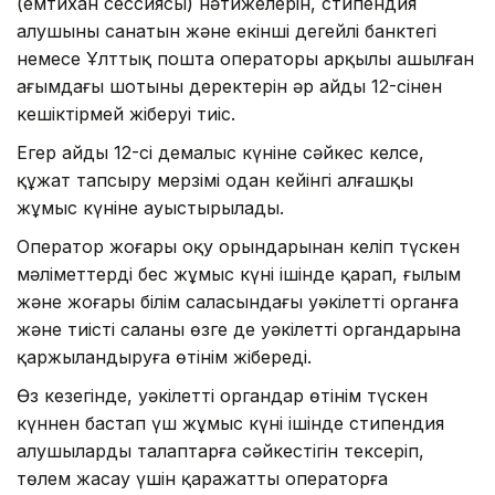
(емтихан сессиясы) нәтижелерін, стипендия
алушының санатын және екінші деңгейлі банктегі
немесе Ұлттық пошта операторы арқылы ашылған
ағымдағы шотының деректерін әр айдың 12-сінен
кешіктірмей жіберуі тиіс.
Егер айдың 12-сі демалыс күніне сәйкес келсе,
құжат тапсыру мерзімі одан кейінгі алғашқы
жұмыс күніне ауыстырылады.
Оператор жоғары оқу орындарынан келіп түскен
мәліметтерді бес жұмыс күні ішінде қарап, ғылым
және жоғары білім саласындағы уәкілетті органға
және тиісті саланың өзге де уәкілетті органдарына
қаржыландыруға өтінім жібереді.
Өз кезегінде, уәкілетті органдар өтінім түскен
күннен бастап үш жұмыс күні ішінде стипендия
алушылардың талаптарға сәйкестігін тексеріп,
төлем жасау үшін қаражатты операторға