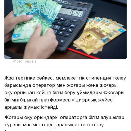
Фото: pexels
Жаңа тәртіпке сәйкес, мемлекеттік стипендия төлеу
барысында оператор мен жоғары және жоғары
оқу орнынан кейінгі білім беру ұйымдары «Жоғары
білімнің бірыңғай платформасы» цифрлық жүйесі
арқылы жұмыс істейді.
Жоғары оқу орындары операторға білім алушылар
туралы мәліметтерді, аралық аттестаттау