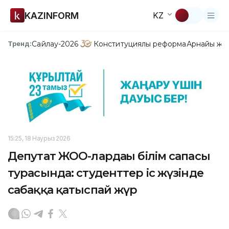
KAZINFORM
KZ
Сайлау-2026
Конституциялық реформа
Арнайы жо
Тренд:
15:25, 18 Наурыз 2026
Депутат ЖОО-лардағы білім сапасы
турасында: студенттер іс жүзінде
сабаққа қатыспай жүр