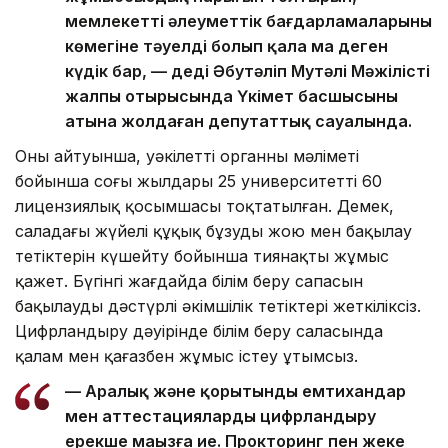
мемлекеттің әлеуметтік бағдарламаларының
көмегіне тәуелді болып қала ма деген
күдік бар, — деді Әбутәліп Мутәлі Мәжілістің
жалпы отырысында Үкімет басшысының
атына жолдаған депутаттық сауалында.
Оның айтуынша, уәкілетті органның мәліметі
бойынша соңғы жылдары 25 университеттің 60
лицензиялық қосымшасы тоқтатылған. Демек,
саладағы жүйелі құқық бұзуды жою мен бақылау
тетіктерін күшейту бойынша тиянақты жұмыс
қажет. Бүгінгі жағдайда білім беру сапасын
бақылаудың дәстүрлі әкімшілік тетіктері жеткіліксіз.
Цифрландыру дәуірінде білім беру саласында
қалам мен қағазбен жұмыс істеу ұтымсыз.
— Аралық және қорытынды емтихандар
мен аттестацияларды цифрландыру
ерекше маңызға ие. Прокторинг пен жеке