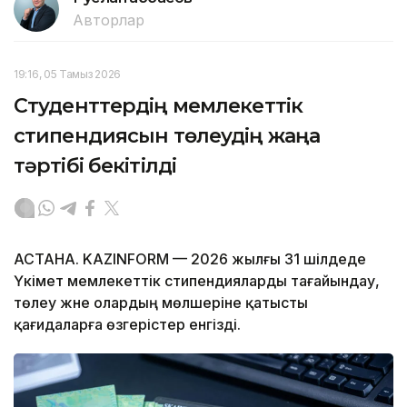
Авторлар
19:16, 05 Тамыз 2026
Студенттердің мемлекеттік
стипендиясын төлеудің жаңа
тәртібі бекітілді
АСТАНА. KAZINFORM — 2026 жылғы 31 шілдеде
Үкімет мемлекеттік стипендияларды тағайындау,
төлеу және олардың мөлшеріне қатысты
қағидаларға өзгерістер енгізді.