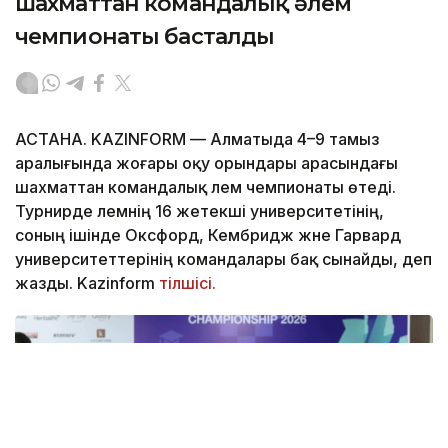
шахматтан командалық әлем
чемпионаты басталды
АСТАНА. KAZINFORM — Алматыда 4–9 тамыз
аралығында жоғары оқу орындары арасындағы
шахматтан командалық әлем чемпионаты өтеді.
Турнирде әлемнің 16 жетекші университетінің,
соның ішінде Оксфорд, Кембридж және Гарвард
университеттерінің командалары бақ сынайды, деп
жазды. Kazinform
тілшісі.