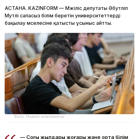
АСТАНА. KAZINFORM — Мәжіліс депутаты Әбутәліп
Мутәлі сапасыз білім беретін университеттерді
бақылау мәселесіне қатысты ұсыныс айтты.
Фото: Huawei компаниясы
— Соңғы жылдары жоғары және орта білім