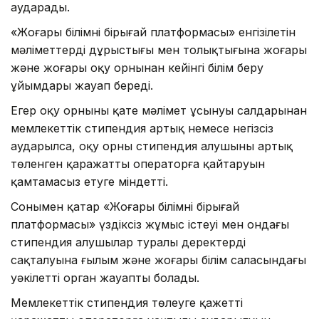
аударады.
«Жоғары білімнің бірыңғай платформасы» енгізілетін
мәліметтердің дұрыстығы мен толықтығына жоғары
және жоғары оқу орнынан кейінгі білім беру
ұйымдары жауап береді.
Егер оқу орнының қате мәлімет ұсынуы салдарынан
мемлекеттік стипендия артық немесе негізсіз
аударылса, оқу орны стипендия алушының артық
төленген қаражатты операторға қайтаруын
қамтамасыз етуге міндетті.
Сонымен қатар «Жоғары білімнің бірыңғай
платформасы» үздіксіз жұмыс істеуі мен ондағы
стипендия алушылар туралы деректердің
сақталуына ғылым және жоғары білім саласындағы
уәкілетті орган жауапты болады.
Мемлекеттік стипендия төлеуге қажетті