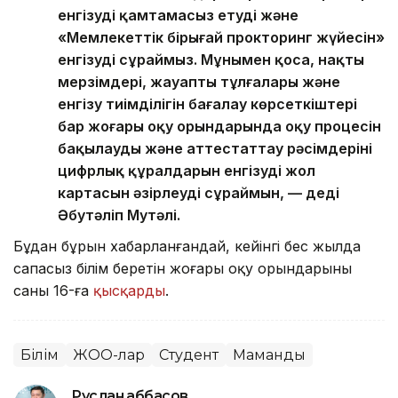
енгізуді қамтамасыз етуді және
«Мемлекеттік бірыңғай прокторинг жүйесін»
енгізуді сұраймыз. Мұнымен қоса, нақты
мерзімдері, жауапты тұлғалары және
енгізу тиімділігін бағалау көрсеткіштері
бар жоғары оқу орындарында оқу процесін
бақылаудың және аттестаттау рәсімдерінің
цифрлық құралдарын енгізудің жол
картасын әзірлеуді сұраймын, — деді
Әбутәліп Мутәлі.
Бұдан бұрын хабарланғандай, кейінгі бес жылда
сапасыз білім беретін жоғары оқу орындарының
саны 16-ға
қысқарды
.
Білім
ЖОО-лар
Студент
Мамандық
Руслан Ғаббасов