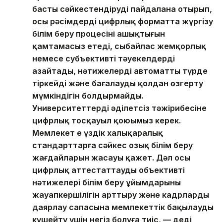
басты сәйкестендіруді пайдалана отырып,
осы рәсімдерді цифрлық форматта жүргізу
білім беру процесінің ашықтығын
қамтамасыз етеді, сыбайлас жемқорлық
немесе субъективті тәуекелдерді
азайтады, нәтижелерді автоматты түрде
тіркейді және бағалауды қолдан өзгерту
мүмкіндігін болдырмайды.
Университеттердің әділетсіз тәжірибесіне
цифрлық тосқауыл қоюымыз керек.
Мемлекет ең үздік халықаралық
стандарттарға сәйкес озық білім беру
жағдайларын жасауы қажет. Дәл осы
цифрлық аттестаттаудың объективті
нәтижелері білім беру ұйымдарының
жауапкершілігін арттыру және кадрларды
даярлау сапасына мемлекеттік бақылауды
күшейту үшін негіз болуға тиіс, — деді