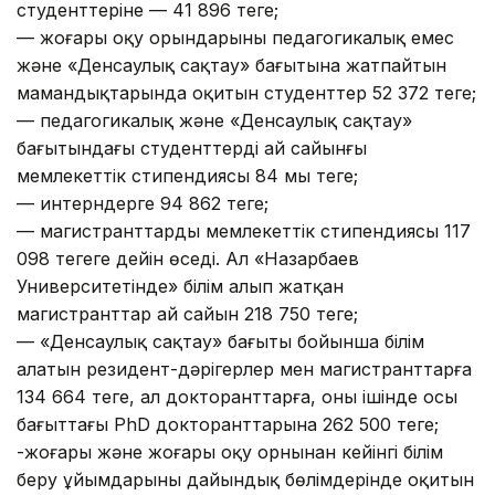
студенттеріне — 41 896 теңге;
— жоғары оқу орындарының педагогикалық емес
және «Денсаулық сақтау» бағытына жатпайтын
мамандықтарында оқитын студенттер 52 372 теңге;
— педагогикалық және «Денсаулық сақтау»
бағытындағы студенттердің ай сайынғы
мемлекеттік стипендиясы 84 мың теңге;
— интерндерге 94 862 теңге;
— магистранттардың мемлекеттік стипендиясы 117
098 теңгеге дейін өседі. Ал «Назарбаев
Университетінде» білім алып жатқан
магистранттар ай сайын 218 750 теңге;
— «Денсаулық сақтау» бағыты бойынша білім
алатын резидент-дәрігерлер мен магистранттарға
134 664 теңге, ал докторанттарға, оның ішінде осы
бағыттағы PhD докторанттарына 262 500 теңге;
-жоғары және жоғары оқу орнынан кейінгі білім
беру ұйымдарының дайындық бөлімдерінде оқитын