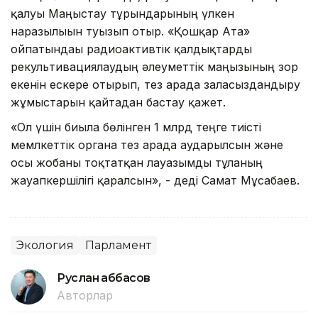
қалуы Маңғыстау тұрғындарының үлкен
наразылығын туғызып отыр. «Қошқар Ата»
ойпатындағы радиоактивтік қалдықтарды
рекультивациялаудың әлеуметтік маңызының зор
екенін ескере отырып, тез арада заласыздандыру
жұмыстарын қайтадан бастау қажет.
«Ол үшін биылға бөлінген 1 млрд теңге тиісті
мемлкеттік органға тез арада аударылсын және
осы жобаны тоқтатқан лауазымды тұлғаның
жауапкершілігі қаралсын», - деді Самат Мұсабаев.
Экология
Парламент
Руслан Ғаббасов
Авторлар