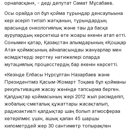
орналасқан», - деді депутат Самат Мұсабаев.
Осы орайда ол бұл қойма тұрғындар денсаулығына
кері әсеріп тигізіп жатқанын, тұрғындардың
арасында онкологиялық және тағы да басқа
аурулардың көрсеткіші өте жоғары екенін атап өтті.
Сонымен қатар, Қазақстан ғалымдарының «Қошқар
Ата» қоймасының айналасындағы жануарлар мен
өсімдіктерді зерттеу нәтижелері оларда
мутациялық процесстердің бар екенін көрсетті.
«Кезінде Елбасы Нұрсұлтан Назарбаев және
Президентіміз Қасым-Жомарт Тоқаев бұл қойманы
рекультивация жасау жөнінде тапсырма берген.
Қалдықтар қоймасының жері 2012 жыл рәсімделіп,
жобалық-сметалық құжаттары жасақталып,
радиоактивті қалдықтар шаң болып атмосфераға
көтерілмес үшін, ашық қалған 45 шаршы
километрдей жер 30 сантиметр топырақпен