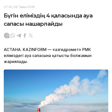
07:30, 08 Тамыз 2026
Бүгін еліміздің 4 қаласында ауа
сапасы нашарлайды
АСТАНА. KAZINFORM — «Қазгидромет» РМК
еліміздегі ауа сапасына қатысты болжамын
жариялады.