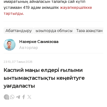
ғимаратының айналасын талапқа сай күтіп
ұстамаған 419 адам әкімшілік
жауапкершілікке
тартылды.
Абаттандыру
Қызылорда облысы
Таза Қазақстан
Назерке Саниязова
Авторлар
23:10, 07 Тамыз 2026
Каспий маңы елдері ғылыми
ынтымақтастықты кеңейтуге
уағдаласты