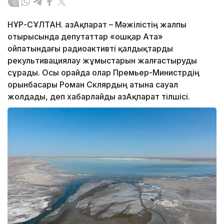
НҰР-СҰЛТАН. ҚазАқпарат – Мәжілістің жалпы
отырысында депутаттар «Қошқар Ата»
ойпатындағы радиоактивті қалдықтарды
рекультивациялау жұмыстарын жалғастыруды
сұрады. Осы орайда олар Премьер-Министрдің
орынбасары Роман Склярдың атына сауал
жолдады, деп хабарлайды ҚазАқпарат тілшісі.