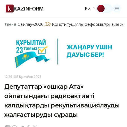
KAZINFORM
KZ
Сайлау-2026
Конституциялық реформа
Арнайы жо
Тренд:
12:26, 08 Қыркүйек 2021
Депутаттар «Қошқар Ата»
ойпатындағы радиоактивті
қалдықтарды рекультивациялауды
жалғастыруды сұрады