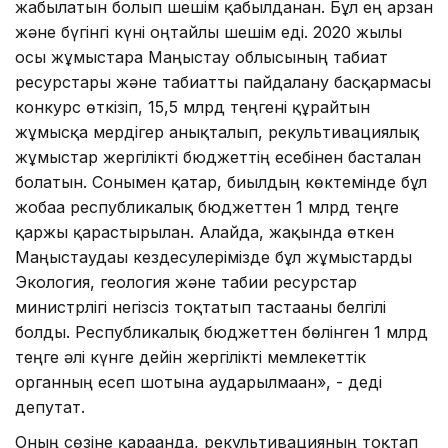
жабылатын болып шешім қабылданған. Бұл ең арзан
және бүгінгі күні оңтайлы шешім еді. 2020 жылы
осы жұмыстарға Маңғыстау облысының табиғат
ресурстары және табиғатты пайдалану басқармасы
конкурс өткізіп, 15,5 млрд теңгені құрайтын
жұмысқа мердігер анықталып, рекультивациялық
жұмыстар жергілікті бюджеттің есебінен басталған
болатын. Сонымен қатар, биылдың көктемінде бұл
жобаға республикалық бюджеттен 1 млрд теңге
қаржы қарастырылған. Алайда, жақында өткен
Маңғыстаудағы кездесулерімізде бұл жұмыстарды
Экология, геология және табиғи ресурстар
министрлігі негізсіз тоқтатып тастағаны белгілі
болды. Республикалық бюджеттен бөлінген 1 млрд
теңге әлі күнге дейін жергілікті мемлекеттік
органның есеп шотына аударылмаған», - деді
депутат.
Оның сөзіне қарағанда, рекультивацияның тоқтап