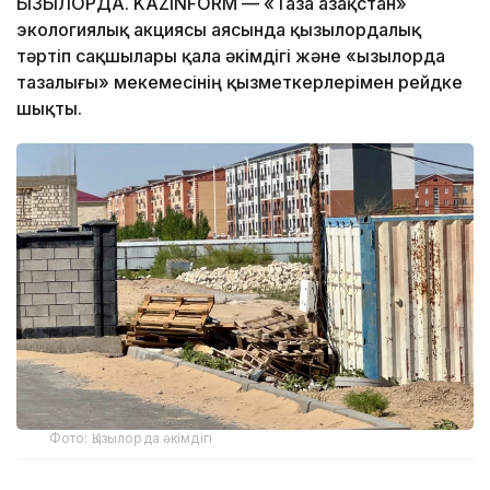
ҚЫЗЫЛОРДА. KAZINFORM — «Таза Қазақстан»
экологиялық акциясы аясында қызылордалық
тәртіп сақшылары қала әкімдігі және «Қызылорда
тазалығы» мекемесінің қызметкерлерімен рейдке
шықты.
Фото: Қызылорда әкімдігі