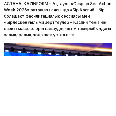
АСТАНА. KAZINFORM – Ақтауда «Caspian Sea Action
Week 2026» апталығы аясында «Бір Каспий – бір
болашақ» фасилитациялық сессиясы мен
«Бірлескен ғылыми зерттеулер – Каспий теңізінің
өзекті мәселелерін шешудің кілті» тақырыбындағы
халықаралық дөңгелек үстел өтті.
Фото: ҚР Экология және табиғи ресурстар министрлігі