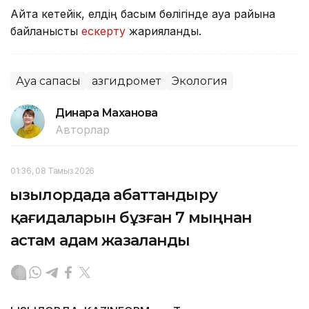
Айта кетейік, елдің басым бөлігінде ауа райына
байланысты
ескерту
жарияланды.
Ауа сапасы
Қазгидромет
Экология
Динара Маханова
Авторлар
01:36, 08 Тамыз 2026
Қызылордада абаттандыру
қағидаларын бұзған 7 мыңнан
астам адам жазаланды