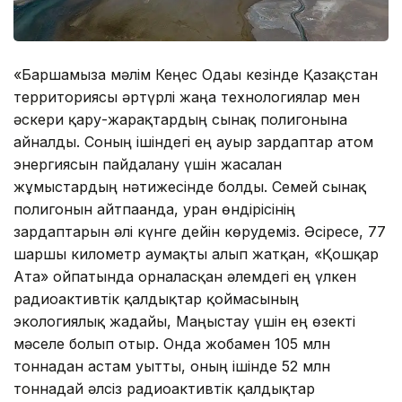
«Баршамызға мәлім Кеңес Одағы кезінде Қазақстан
территориясы әртүрлі жаңа технологиялар мен
әскери қару-жарақтардың сынақ полигонына
айналды. Соның ішіндегі ең ауыр зардаптар атом
энергиясын пайдалану үшін жасалған
жұмыстардың нәтижесінде болды. Семей сынақ
полигонын айтпағанда, уран өндірісінің
зардаптарын әлі күнге дейін көрудеміз. Әсіресе, 77
шаршы километр аумақты алып жатқан, «Қошқар
Ата» ойпатында орналасқан әлемдегі ең үлкен
радиоактивтік қалдықтар қоймасының
экологиялық жағдайы, Маңғыстау үшін ең өзекті
мәселе болып отыр. Онда жобамен 105 млн
тоннадан астам уытты, оның ішінде 52 млн
тоннадай әлсіз радиоактивтік қалдықтар