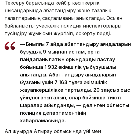
Тексеру барысында кейбір кәсіпкерлік
нысандарында абаттандыру және тазалық
талаптарының сақталмағаны анықталды. Осыған
байланысты учаскелік полиция инспекторлары
түсіндіру жұмысын жүргізіп, ескерту берді.
— Биылғы 7 айда абаттандыру қағидаларын
бұзудың 9 мыңнан астам, ортақ
пайдаланылатын орындарды ластау
бойынша 1 932 әкімшілік құқықбұзушылық
анықталды. Абаттандыру қағидаларын
бұзғаны үшін 7 163 тұлға әкімшілік
жауапкершілікке тартылды. 20 заңсыз қоқыс
үйіндісі анықталып, олар бойынша тиісті
шаралар қабылданды, — делінген облыстық
полиция департаментінің
хабарламасында.
Ал жуырда Атырау облысында үйі мен