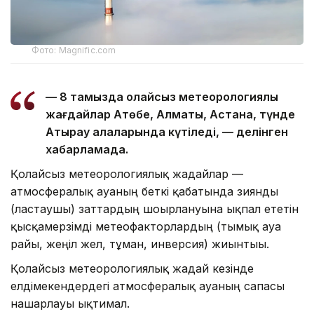
Фото: Magnific.com
— 8 тамызда қолайсыз метеорологиялық
жағдайлар Ақтөбе, Алматы, Астана, түнде
Атырау қалаларында күтіледі, — делінген
хабарламада.
Қолайсыз метеорологиялық жағдайлар —
атмосфералық ауаның беткі қабатында зиянды
(ластаушы) заттардың шоғырлануына ықпал ететін
қысқамерзімді метеофакторлардың (тымық ауа
райы, жеңіл жел, тұман, инверсия) жиынтығы.
Қолайсыз метеорологиялық жағдай кезінде
елдімекендердегі атмосфералық ауаның сапасы
нашарлауы ықтимал.