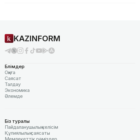
KAZINFORM
Бөлімдер
Оқиға
Саясат
Талдау
Экономика
Әлемде
Біз туралы
Пайдаланушылық келiciм
Құпиялылық саясаты
Мемлекеттік рәміздер