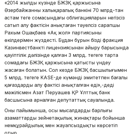
«2014 жылдың күзінде БЖЗҚ қаржысына
Әзербайжанның халықаралық банкінің 70 млрд-тан
астам теңге сомасындағы облигацияларын негізсіз
сатып алу фактісін анықтаған тәуелсіз сарапшы
Рахым Ошақбаев «Ақ жол» партиясының
өкілдерімен жүздесті. Бұдан бұрын біздің фракция
Казинвестбанкті лицензиясынан айыру барысында
қауіптілік дәлізінде қалған 3 млрд. теңгеге тарта
сомадағы БЖЗҚ қаржысына қатысты үндеу
жасаған болатын. Сол кезде БЖЗҚ басшылығымен
5 млрд. теңгеге KASE-де күмәнді эмитетпен бағалы
қағаздарды алу фактісі анықталған еді»,-деді
мәжілісмен Азат Перуашев ҚР Ұлттық банк
басшысына арналған депутаттық сауалында.
Оның пайымынша, осы мысалдардың барлығы
азаматтардың зейнетақылық жинақтары бойынша
немқұрайдылық мен жауапсыздықты көрсетіп
отыр.