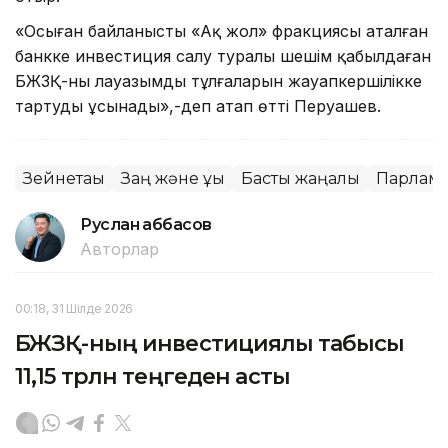
«Осыған байланысты «Ақ жол» фракциясы аталған
банкке инвестиция салу туралы шешім қабылдаған
БЖЗҚ-ның лауазымды тұлғаларын жауапкершілікке
тартуды ұсынады»,-деп атап өтті Перуашев.
Зейнетақы
Заң және құқық
Басты жаңалық
Парлам
Руслан Ғаббасов
Авторлар
00:18, 31 Шілде 2026
БЖЗҚ-ның инвестициялық табысы
11,15 трлн теңгеден асты