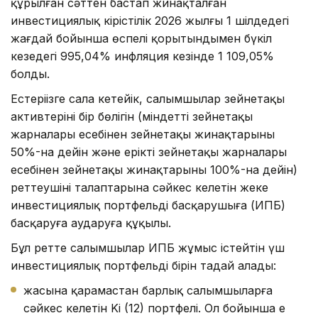
құрылған сәттен бастап жинақталған
инвестициялық кірістілік 2026 жылғы 1 шілдедегі
жағдай бойынша өспелі қорытындымен бүкіл
кезеңдегі 995,04% инфляция кезінде 1 109,05%
болды.
Естеріңізге сала кетейік, салымшылар зейнетақы
активтерінің бір бөлігін (міндетті зейнетақы
жарналары есебінен зейнетақы жинақтарының
50%-на дейін және ерікті зейнетақы жарналары
есебінен зейнетақы жинақтарының 100%-на дейін)
реттеушінің талаптарына сәйкес келетін жеке
инвестициялық портфельді басқарушыға (ИПБ)
басқаруға аударуға құқылы.
Бұл ретте салымшылар ИПБ жұмыс істейтін үш
инвестициялық портфельдің бірін таңдай алады:
жасына қарамастан барлық салымшыларға
сәйкес келетін Ki (12) портфелі. Ол бойынша ең