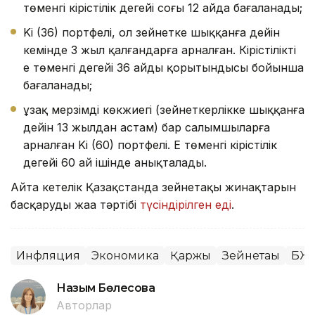
төменгі кірістілік деңгейі соңғы 12 айда бағаланады;
Ki (36) портфелі, ол зейнетке шыққанға дейін
кемінде 3 жыл қалғандарға арналған. Кірістіліктің
ең төменгі деңгейі 36 айдың қорытындысы бойынша
бағаланады;
ұзақ мерзімді көкжиегі (зейнеткерлікке шыққанға
дейін 13 жылдан астам) бар салымшыларға
арналған Ki (60) портфелі. Ең төменгі кірістілік
деңгейі 60 ай ішінде анықталады.
Айта кетелік Қазақстанда зейнетақы жинақтарын
басқарудың жаңа тәртібі
түсіндірілген еді
.
Инфляция
Экономика
Қаржы
Зейнетақы
БЖ
Назым Бөлесова
Авторлар