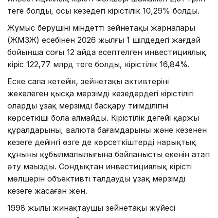
теңге болды, осы кезеңдегі кірістілік 10,29% болды.
Жұмыс берушінің міндетті зейнетақы жарналары
(ЖМЗЖ) есебінен 2026 жылғы 1 шілдедегі жағдай
бойынша соңғы 12 айда есептелген инвестициялық
кіріс 122,77 млрд теңге болды, кірістілік 16,84%.
Еске сала кетейік, зейнетақы активтерінің
жекелеген қысқа мерзімді кезеңдердегі кірістілігі
оларды ұзақ мерзімді басқару тиімділігінің
көрсеткіші бола алмайды. Кірістілік деңгейі қаржы
құралдарының, валюта бағамдарының және кезеңнен
кезеңге дейінгі өзге де көрсеткіштердің нарықтық
құнының құбылмалылығына байланысты екенін атап
өту маңызды. Сондықтан инвестициялық кірістің
мөлшерін объективті талдауды ұзақ мерзімді
кезеңге жасаған жөн.
1998 жылы жинақтаушы зейнетақы жүйесі