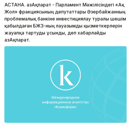
АСТАНА. ҚазАқпарат - Парламент Мәжілісіндегі «Ақ
Жол» фракциясының депутаттары Әзербайжанның
проблемалық банкіне инвестициялау туралы шешім
қабылдаған БЖЗҚ-ның лауазымды қызметкерлерін
жауапқа тартуды ұсынды, деп хабарлайды
ҚазАқпарат.