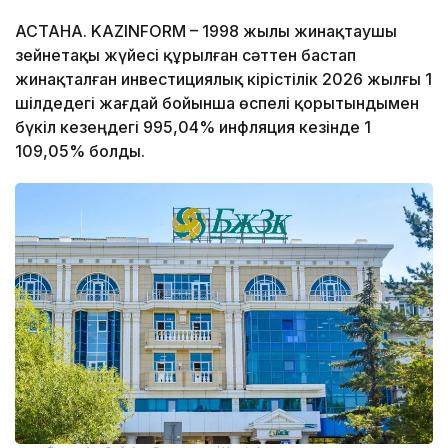
АСТАНА. KAZINFORM – 1998 жылы жинақтаушы
зейнетақы жүйесі құрылған сәттен бастап
жинақталған инвестициялық кірістілік 2026 жылғы 1
шілдедегі жағдай бойынша өспелі қорытындымен
бүкіл кезеңдегі 995,04% инфляция кезінде 1
109,05% болды.