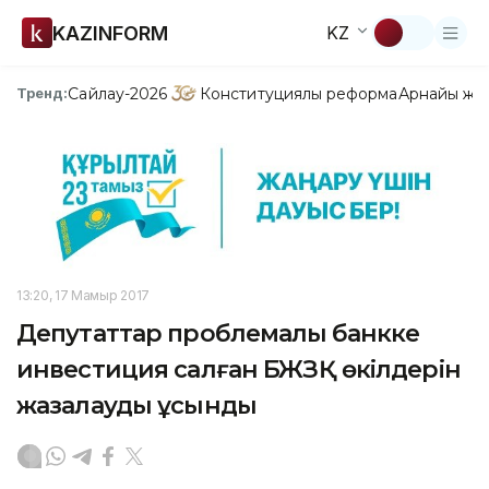
KAZINFORM
KZ
Сайлау-2026
Конституциялық реформа
Арнайы жо
Тренд:
13:20, 17 Мамыр 2017
Депутаттар проблемалық банкке
инвестиция салған БЖЗҚ өкілдерін
жазалауды ұсынды