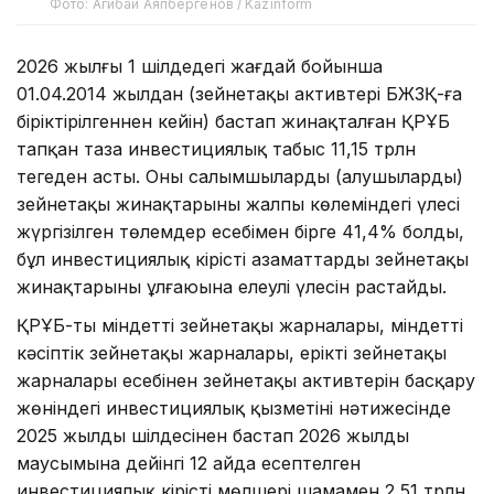
Фото: Агибай Аяпбергенов / Kazinform
2026 жылғы 1 шілдедегі жағдай бойынша
01.04.2014 жылдан (зейнетақы активтері БЖЗҚ-ға
біріктірілгеннен кейін) бастап жинақталған ҚРҰБ
тапқан таза инвестициялық табыс 11,15 трлн
теңгеден асты. Оның салымшылардың (алушылардың)
зейнетақы жинақтарының жалпы көлеміндегі үлесі
жүргізілген төлемдер есебімен бірге 41,4% болды,
бұл инвестициялық кірістің азаматтардың зейнетақы
жинақтарының ұлғаюына елеулі үлесін растайды.
ҚРҰБ-тың міндетті зейнетақы жарналары, міндетті
кәсіптік зейнетақы жарналары, ерікті зейнетақы
жарналары есебінен зейнетақы активтерін басқару
жөніндегі инвестициялық қызметінің нәтижесінде
2025 жылдың шілдесінен бастап 2026 жылдың
маусымына дейінгі 12 айда есептелген
инвестициялық кірістің мөлшері шамамен 2,51 трлн