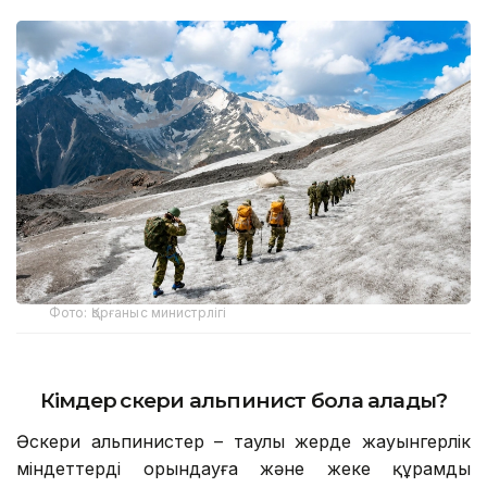
Фото: Қорғаныс министрлігі
Кімдер әскери альпинист бола алады?
Әскери альпинистер – таулы жерде жауынгерлік
міндеттерді орындауға және жеке құрамды