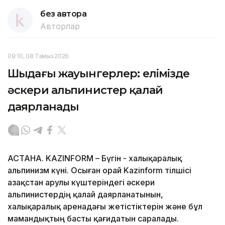
без автора
Авторлар
09:10, 08 Тамыз 2026
Шыңдағы жауынгерлер: елімізде
әскери альпинистер қалай
даярланады
АСТАНА. KAZINFORM – Бүгін - халықаралық
альпинизм күні. Осыған орай Kazinform тілшісі
Қазақстан Қарулы күштеріндегі әскери
альпинистердің қалай даярланатынын,
халықаралық аренадағы жетістіктерін және бұл
мамандықтың басты қағидатын саралады.