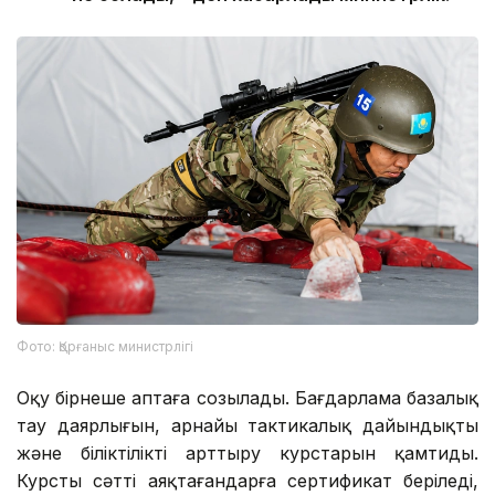
Фото: Қорғаныс министрлігі
Оқу бірнеше аптаға созылады. Бағдарлама базалық
тау даярлығын, арнайы тактикалық дайындықты
және біліктілікті арттыру курстарын қамтиды.
Курсты сәтті аяқтағандарға сертификат беріледі,