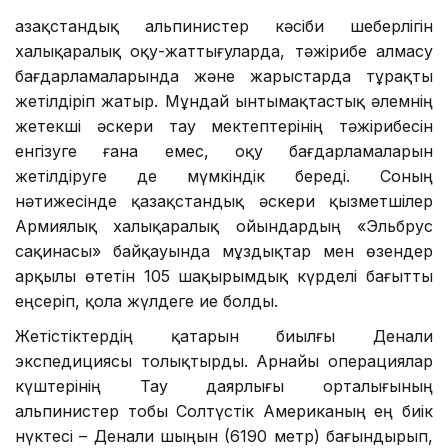
Қазақстандық альпинистер кәсіби шеберлігін
халықаралық оқу-жаттығуларда, тәжірибе алмасу
бағдарламаларында және жарыстарда тұрақты
жетілдіріп жатыр. Мұндай ынтымақтастық әлемнің
жетекші әскери тау мектептерінің тәжірибесін
енгізуге ғана емес, оқу бағдарламаларын
жетілдіруге де мүмкіндік береді. Соның
нәтижесінде қазақстандық әскери қызметшілер
Армиялық халықаралық ойындардың «Эльбрус
сақинасы» байқауында мұздықтар мен өзендер
арқылы өтетін 105 шақырымдық күрделі бағытты
еңсеріп, қола жүлдеге ие болды.
Жетістіктердің қатарын биылғы Денали
экспедициясы толықтырды. Арнайы операциялар
күштерінің Тау даярлығы орталығының
альпинистер тобы Солтүстік Американың ең биік
нүктесі – Денали шыңын (6190 метр) бағындырып,