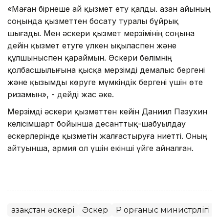
«Маған бірнеше ай қызмет ету қалды. Қазан айының
соңында қызметтен босату туралы бұйрық
шығады. Мен әскери қызмет мерзімінің соңына
дейін қызмет етуге үлкен ықыласпен және
құлшыныспен қараймын. Әскери бөлімнің
қолбасшылығына қысқа мерзімді демалыс бергені
және қызымды көруге мүмкіндік бергені үшін өте
ризамын», - дейді жас әке.
Мерзімді әскери қызметтен кейін Даниил Пазухин
келісімшарт бойынша десанттық-шабуылдау
әскерлерінде қызметін жалғастыруға ниетті. Оның
айтуынша, армия ол үшін екінші үйге айналған.
Қазақстан әскері
Әскер
ҚР Қорғаныс министрлігі