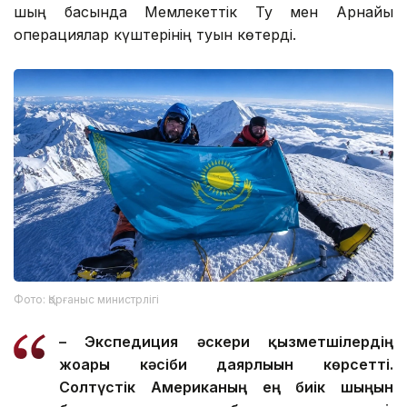
шың басында Мемлекеттік Ту мен Арнайы
операциялар күштерінің туын көтерді.
Фото: Қорғаныс министрлігі
– Экспедиция әскери қызметшілердің
жоғары кәсіби даярлығын көрсетті.
Солтүстік Американың ең биік шыңын