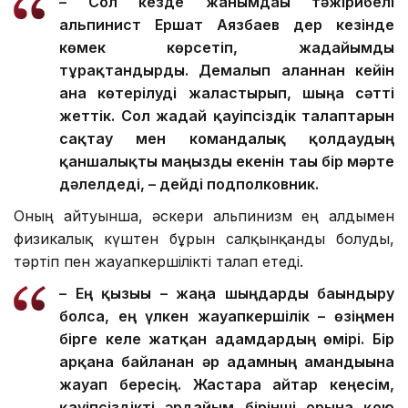
– Сол кезде жанымдағы тәжірибелі
альпинист Ершат Аязбаев дер кезінде
көмек көрсетіп, жағдайымды
тұрақтандырды. Демалып алғаннан кейін
ғана көтерілуді жалғастырып, шыңға сәтті
жеттік. Сол жағдай қауіпсіздік талаптарын
сақтау мен командалық қолдаудың
қаншалықты маңызды екенін тағы бір мәрте
дәлелдеді, – дейді подполковник.
Оның айтуынша, әскери альпинизм ең алдымен
физикалық күштен бұрын салқынқанды болуды,
тәртіп пен жауапкершілікті талап етеді.
– Ең қызығы – жаңа шыңдарды бағындыру
болса, ең үлкен жауапкершілік – өзіңмен
бірге келе жатқан адамдардың өмірі. Бір
арқанға байланған әр адамның амандығына
жауап бересің. Жастарға айтар кеңесім,
қауіпсіздікті әрдайым бірінші орынға қою