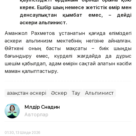
керек. Ешбір шың немесе жетістік өмір мен
денсаулықтан қымбат емес, – дейді
әскери альпинист.
Аманжол Рахметов ұстанатын қағида еліміздегі
әскери альпинизм мектебінің негізіне айналған.
Өйткені оның басты мақсаты – биік шыңды
бағындыру емес, күрделі жағдайда да дұрыс
шешім қабылдап, адам өмірін сақтай алатын кәсіби
маман қалыптастыру.
Қазақстан әскері
Әскер
Тау
Альпинист
Мөлдір Снадин
Авторлар
01:30, 13 Шілде 2026