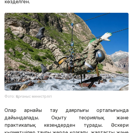
көзделген.
Фото: Қорғаныс министрлігі
Олар арнайы тау даярлығы орталығында
дайындалады. Оқыту теориялық және
практикалық кезеңдерден тұрады. Әскери
қызметшілер таулы жерде қозғалу, жартасты және