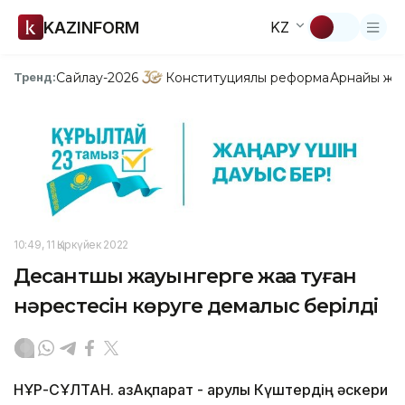
KAZINFORM
KZ
Сайлау-2026
Конституциялық реформа
Арнайы жо
Тренд:
10:49, 11 Қыркүйек 2022
Десантшы жауынгерге жаңа туған
нәрестесін көруге демалыс берілді
НҰР-СҰЛТАН. ҚазАқпарат - Қарулы Күштердің әскери