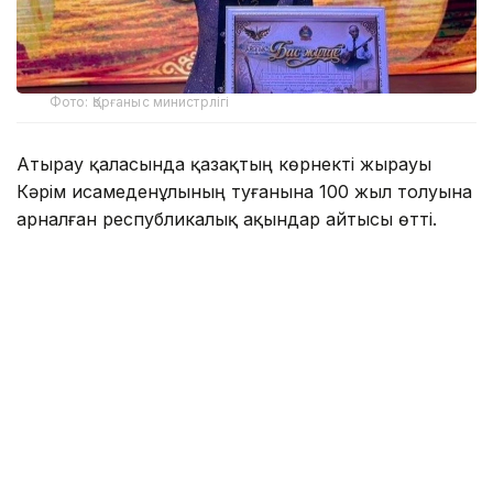
Фото: Қорғаныс министрлігі
Атырау қаласында қазақтың көрнекті жырауы
Кәрім Қисамеденұлының туғанына 100 жыл толуына
арналған республикалық ақындар айтысы өтті.
Ұлттық өнерді ұлықтаған айтулы додаға еліміздің
әр өңірінен келген ақындар қатысып, суырыпсалма
шеберліктерін көрсетті.
Айтыс қорытындысы бойынша Арнайы
операциялар күштерінің әскери қызметшісі кіші
сержант Фариза Жетпісбай бас жүлдені жеңіп
алды.
Фариза Жетпісбай жыр додасында Кәрім
жыраудың елдік мұрасын бүгінгі заманмен