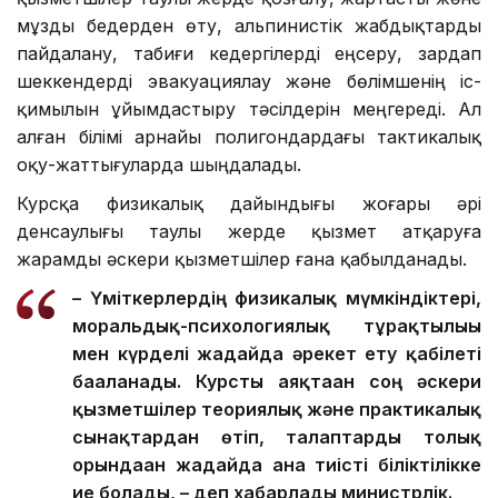
мұзды бедерден өту, альпинистік жабдықтарды
пайдалану, табиғи кедергілерді еңсеру, зардап
шеккендерді эвакуациялау және бөлімшенің іс-
қимылын ұйымдастыру тәсілдерін меңгереді. Ал
алған білімі арнайы полигондардағы тактикалық
оқу-жаттығуларда шыңдалады.
Курсқа физикалық дайындығы жоғары әрі
денсаулығы таулы жерде қызмет атқаруға
жарамды әскери қызметшілер ғана қабылданады.
– Үміткерлердің физикалық мүмкіндіктері,
моральдық-психологиялық тұрақтылығы
мен күрделі жағдайда әрекет ету қабілеті
бағаланады. Курсты аяқтаған соң әскери
қызметшілер теориялық және практикалық
сынақтардан өтіп, талаптарды толық
орындаған жағдайда ғана тиісті біліктілікке
ие болады, – деп хабарлады министрлік.