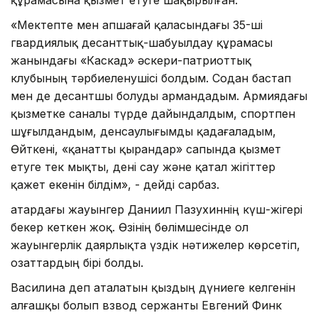
құрамасына қызмет етуге шақырылған.
«Мектепте мен Қапшағай қаласындағы 35-ші
гвардиялық десанттық-шабуылдау құрамасы
жанындағы «Каскад» әскери-патриоттық
клубының тәрбиеленушісі болдым. Содан бастап
мен де десантшы болуды армандадым. Армиядағы
қызметке саналы түрде дайындалдым, спортпен
шұғылдандым, денсаулығымды қадағаладым,
Өйткені, «қанатты қырандар» сапында қызмет
етуге тек мықты, дені сау және қатал жігіттер
қажет екенін білдім», - дейді сарбаз.
Қатардағы жауынгер Даниил Пазухиннің күш-жігері
бекер кеткен жоқ. Өзінің бөлімшесінде ол
жауынгерлік даярлықта үздік нәтижелер көрсетіп,
озаттардың бірі болды.
Василина деп аталатын қыздың дүниеге келгенін
алғашқы болып взвод сержанты Евгений Финк