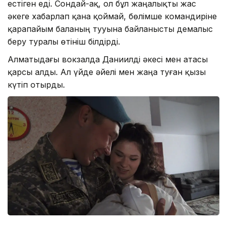
естіген еді. Сондай-ақ, ол бұл жаңалықты жас
әкеге хабарлап қана қоймай, бөлімше командиріне
қарапайым баланың тууына байланысты демалыс
беру туралы өтініш білдірді.
Алматыдағы вокзалда Даниилді әкесі мен атасы
қарсы алды. Ал үйде әйелі мен жаңа туған қызы
күтіп отырды.