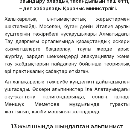
бағындыру олардың табандылығын паш етті,
– деп хабарлады Қорғаныс министрлігі.
Халықаралық ынтымақтастық жарыстармен
шектелмейді. Мәселен, бұған дейін Италия Қарулы
күштерінің тәжірибелі нұсқаушылары Алматыдағы
Тау даярлығы орталығында қазақстандық әскери
қызметшілерге бағдарлау, таулы жерде ұрыс
жүргізу, зардап шеккендерді эвакуациялау және
тау жабдықтарын пайдалану бойынша теориялық
әрі практикалық сабақтар өткізген.
Ал халықаралық тәжірибе күнделікті дайындықпен
ұштасады. Әскери альпинистер Іле Алатауындағы
оқу-жаттығу полигондарында, соның ішінде
Мәншүк Мәметова мұздығында тұрақты
жаттығып, кәсіби машығын жетілдіреді.
13 жыл шыңда шыңдалған альпинист