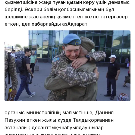
қызметшісіне жаңа туған қызын көру үшін демалыс
берілді. Әскери бөлім қолбасшылығының бұл
шешіміне жас әкенің қызметтегі жетістіктері әсер
еткен, деп хабарлайды ҚазАқпарат.
Қорғаныс министрлігінің мәліметінше, Даниил
Пазухин өткен жылы күзде Талдықорғаннан
астаналық десанттық-шабуылдаушылар