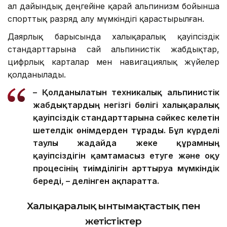
ал дайындық деңгейіне қарай альпинизм бойынша
спорттық разряд алу мүмкіндігі қарастырылған.
Даярлық барысында халықаралық қауіпсіздік
стандарттарына сай альпинистік жабдықтар,
цифрлық карталар мен навигациялық жүйелер
қолданылады.
– Қолданылатын техникалық альпинистік
жабдықтардың негізгі бөлігі халықаралық
қауіпсіздік стандарттарына сәйкес келетін
шетелдік өнімдерден тұрады. Бұл күрделі
таулы жағдайда жеке құрамның
қауіпсіздігін қамтамасыз етуге және оқу
процесінің тиімділігін арттыруға мүмкіндік
береді, – делінген ақпаратта.
Халықаралық ынтымақтастық пен
жетістіктер