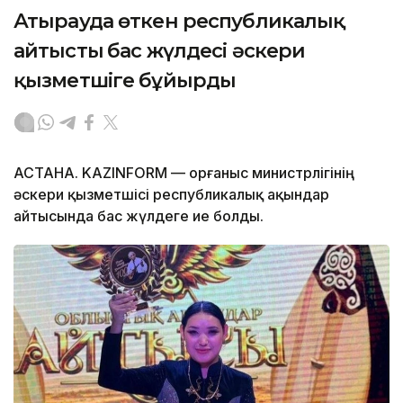
Атырауда өткен республикалық
айтыстың бас жүлдесі әскери
қызметшіге бұйырды
АСТАНА. KAZINFORM — Қорғаныс министрлігінің
әскери қызметшісі республикалық ақындар
айтысында бас жүлдеге ие болды.