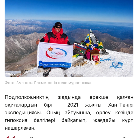
Фото: Аманжол Рахметовтің жеке мұрағатынан
Подполковниктің жадында ерекше қалған
оқиғалардың бірі – 2021 жылғы Хан-Тәңірі
экспедициясы. Оның айтуынша, өрлеу кезінде
гипоксия белгілері байқалып, жағдайы күрт
нашарлаған.