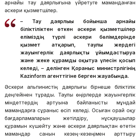
арнайы тау даярлығына үйретуге маманданған
әскери қызметшілер.
– Тау даярлығы бойынша арнайы
біліктіліктен өткен әскери қызметшілер
еліміздің түрлі әскери бөлімдерінде
қызмет атқарып, таулы жердегі
жауынгерлік даярлықты ұйымдастыруға
және жеке құрамды оқытуға үлесін қосып
келеді, – делінген Қорғаныс министрлігінің
Kazinform агенттігіне берген жауабында.
Әскери альпинистің даярлығы бірнеше біліктілік
деңгейінен тұрады. Таулы өңірлерде жауынгерлік
міндеттердің артуына байланысты мұндай
мамандарға сұраныс өсіп келеді. Осыған орай оқу
бағдарламаларын жетілдіру, нұсқаушылар
құрамын күшейту және әскери даярлықтан өтетін
мамандар санын кезең-кезеңімен арттыру