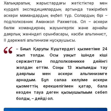
Халықаралық жарыстардағы жетістіктер мен
күрделі экспедициялардың артында тәжірибелі
әскери мамандардың еңбегі тұр. Солардың бірі –
подполковник Аманжол Рахметов. Ол – әскери
бөлім командирінің жауынгерлік және арнайы
даярлық жөніндегі орынбасары, кәсіби альпинист,
ІІ дәрежелі альпинизм нұсқаушысы.
– Биыл Қарулы Күштердегі қызметіме 24
жыл толды. Осы уақыт ішінде кіші
сержанттан подполковникке дейінгі
жолдан өттім. Соңғы 13 жылымды тау
даярлығы мен әскери альпинизмге
арнадым. Бұл салаға келуіме әскери
қызметтің ерекшелігімен қатар, бала
кезден тауға деген қызығушылығым себеп
болды, – дейді ол.