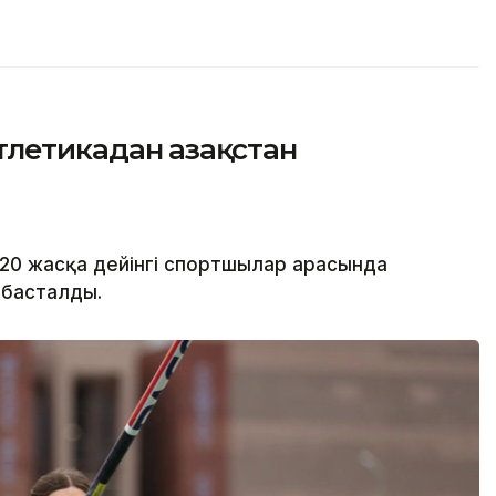
летикадан Қазақстан
 20 жасқа дейінгі спортшылар арасында
 басталды.