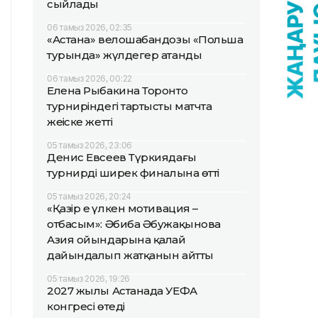
сыйлады
06 тамыз 2026, 02:35
«Астана» велошабандозы «Польша
турында» жүлдегер атанды
06 тамыз 2026, 00:22
Елена Рыбакина Торонто
турниріндегі тартысты матчта
жеңіске жетті
05 тамыз 2026, 23:06
Денис Евсеев Түркиядағы
турнирдің ширек финалына өтті
05 тамыз 2026, 20:24
«Қазір ең үлкен мотивация –
отбасым»: Әбиба Әбужақынова
Азия ойындарына қалай
дайындалып жатқанын айтты
05 тамыз 2026, 19:26
2027 жылы Астанада УЕФА
конгресі өтеді