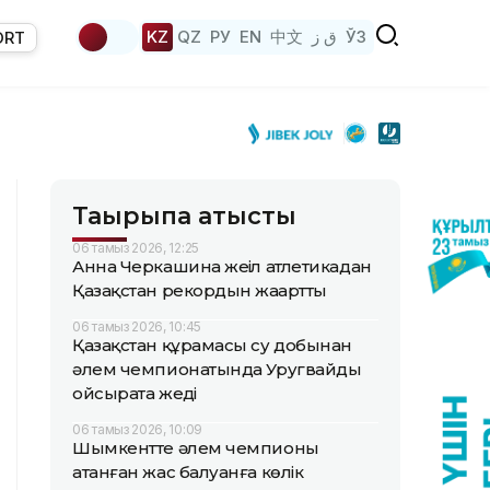
KZ
QZ
РУ
EN
中文
ق ز
ЎЗ
ORT
Тақырыпқа қатысты
06 тамыз 2026, 12:25
Анна Черкашина жеңіл атлетикадан
Қазақстан рекордын жаңартты
06 тамыз 2026, 10:45
Қазақстан құрамасы су добынан
әлем чемпионатында Уругвайды
ойсырата жеңді
06 тамыз 2026, 10:09
Шымкентте әлем чемпионы
атанған жас балуанға көлік