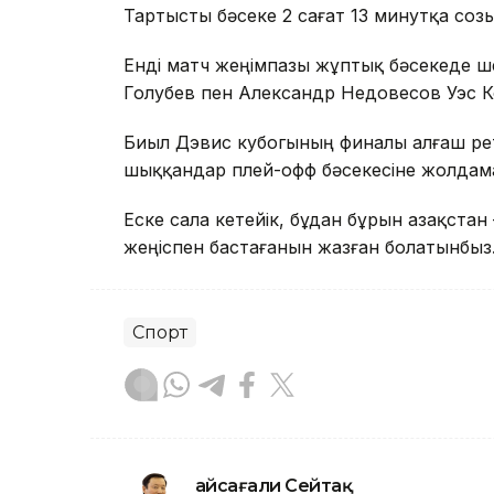
Тартысты бәсеке 2 сағат 13 минутқа соз
Енді матч жеңімпазы жұптық бәсекеде ше
Голубев пен Александр Недовесов Уэс К
Биыл Дэвис кубогының финалы алғаш рет 
шыққандар плей-офф бәсекесіне жолдам
Еске сала кетейік, бұдан бұрын Қазақст
жеңіспен бастағанын жазған болатынбыз
Спорт
Ғайсағали Сейтақ