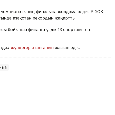
 чемпионатының финалына жолдама алды. ҚР ҰОК
тында Қазақстан рекордын жаңартты.
дысы бойынша финалға үздік 13 спортшы өтті.
ында»
жүлдегер атанғанын
жазған едік.
ика