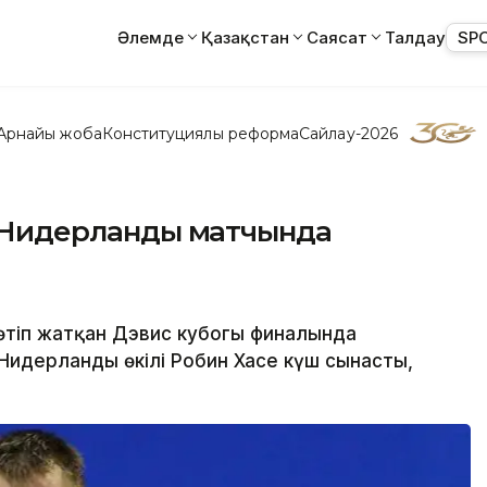
Әлемде
Қазақстан
Саясат
Талдау
SP
Арнайы жоба
Конституциялық реформа
Сайлау-2026
 – Нидерланды матчында
өтіп жатқан Дэвис кубогы финалында
Нидерланды өкілі Робин Хасе күш сынасты,