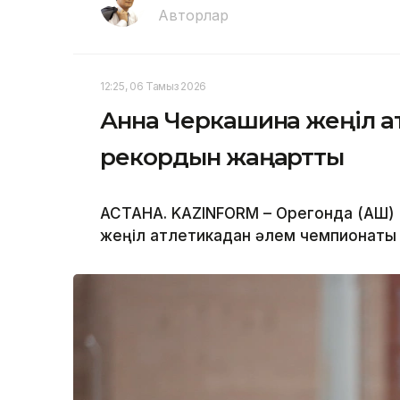
Авторлар
12:25, 06 Тамыз 2026
Анна Черкашина жеңіл ат
рекордын жаңартты
АСТАНА. KAZINFORM – Орегонда (АҚШ)
жеңіл атлетикадан әлем чемпионаты