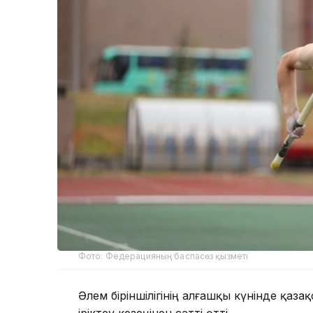
Фото: Федерацияның баспасөз қызметі
Әлем біріншілігінің алғашқы күнінде қа
іріктеу кезеңінен сәтті өтті.