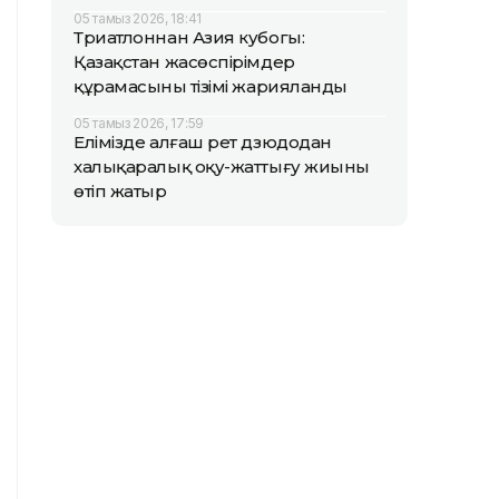
05 тамыз 2026, 18:41
Триатлоннан Азия кубогы:
Қазақстан жасөспірімдер
құрамасының тізімі жарияланды
05 тамыз 2026, 17:59
Елімізде алғаш рет дзюдодан
халықаралық оқу-жаттығу жиыны
өтіп жатыр