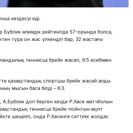
нші кездесуі еді.
р Бублик әлемдік рейтингіде 57-орында болса,
ктен тура он жас үлкендігі бар, 32 жастағы
рландылық теннисші брейк жасап, 6:5 есебімен
зетте қазақстандық спортшы брейк жасай алды.
ың мысын баса білді – 6:3.
, А.Бублик доп берген кезде Р.Хасе матчболын
қазақстандық теннисші брейк-пойнтын мүлт
кте шешіліп, онда Р.Хасенге сәттілік жолдас