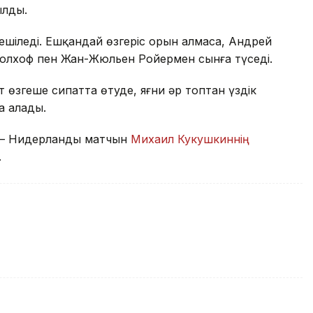
ылды.
шіледі. Ешқандай өзгеріс орын алмаса, Андрей
олхоф пен Жан-Жюльен Ройермен сынға түседі.
өзгеше сипатта өтуде, яғни әр топтан үздік
а алады.
ан – Нидерланды матчын
Михаил Кукушкиннің
.