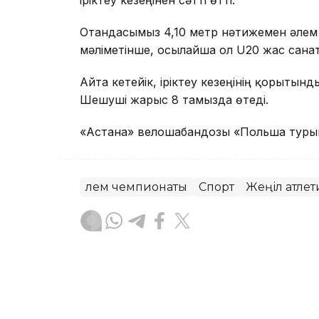
Отандасымыз 4,10 метр нәтижемен әлем
мәліметінше, осылайша ол U20 жас сана
Айта кетейік, іріктеу кезеңінің қорытын
Шешуші жарыс 8 тамызда өтеді.
«Астана» велошабандозы «Польша тур
Әлем чемпионаты
Спорт
Жеңіл атлет
Эльмира Оралбаева
Авторлар