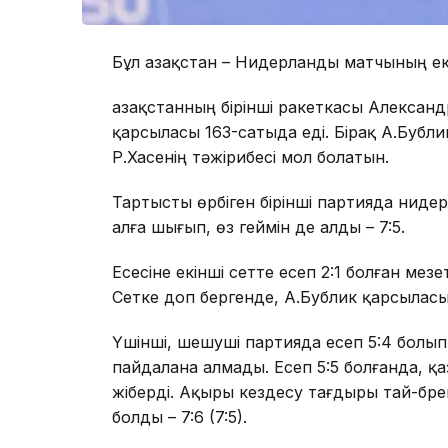
Бұл Қазақстан – Нидерланды матчының екі
Қазақстанның бірінші ракеткасы Александ
қарсыласы 163-сатыда еді. Бірақ А.Бубли
Р.Хасенің тәжірибесі мол болатын.
Тартысты өрбіген бірінші партияда ниде
алға шығып, өз геймін де алды – 7:5.
Есесіне екінші сетте есеп 2:1 болған ме
Сетке доп бергенде, А.Бублик қарсыласын
Үшінші, шешуші партияда есеп 5:4 болып
пайдалана алмады. Есеп 5:5 болғанда, 
жіберді. Ақыры кездесу тағдыры тай-брей
болды – 7:6 (7:5).