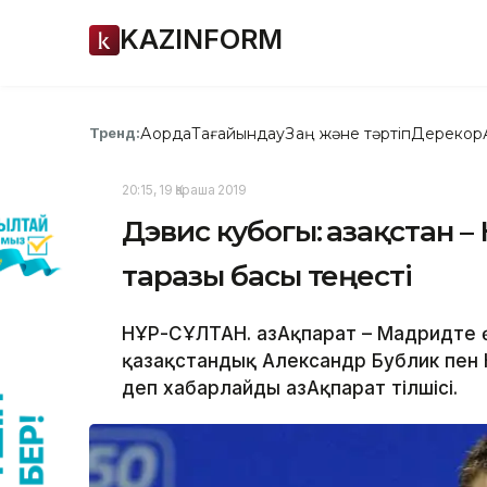
KAZINFORM
Ақорда
Тағайындау
Заң және тәртіп
Дерекқор
Тренд:
20:15, 19 Қараша 2019
Дэвис кубогы: Қазақстан
таразы басы теңесті
НҰР-СҰЛТАН. ҚазАқпарат – Мадридте 
қазақстандық Александр Бублик пен 
деп хабарлайды ҚазАқпарат тілшісі.