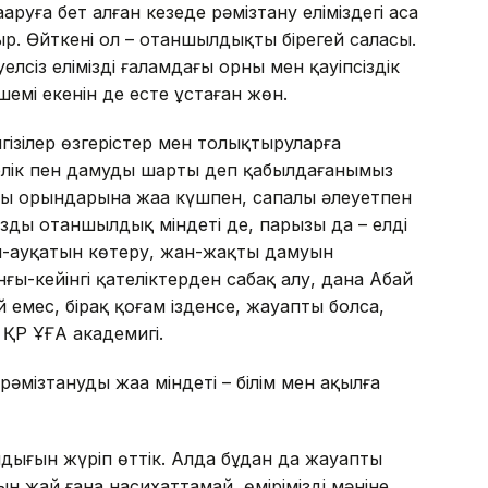
руға бет алған кезеңде рәмізтану еліміздегі аса
ыр. Өйткені ол – отаншылдықтың бірегей саласы.
лсіз еліміздің ғаламдағы орны мен қауіпсіздік
мі екенін де есте ұстаған жөн.
нгізілер өзгерістер мен толықтыруларға
рлік пен дамудың шарты деп қабылдағанымыз
ты орындарына жаңа күшпен, сапалы әлеуетпен
дың отаншылдық міндеті де, парызы да – елдің
л-ауқатын көтеру, жан-жақты дамуын
ы-кейінгі қателіктерден сабақ алу, дана Абай
й емес, бірақ қоғам ізденсе, жауапты болса,
 ҚР ҰҒА академигі.
мізтанудың жаңа міндеті – білім мен ақылға
ылдығын жүріп өттік. Алда бұдан да жауапты
 жай ғана насихаттамай, өміріміздің мәніне,