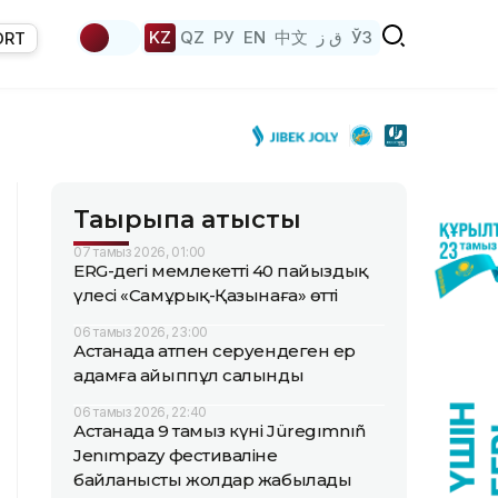
KZ
QZ
РУ
EN
中文
ق ز
ЎЗ
ORT
Тақырыпқа қатысты
07 тамыз 2026, 01:00
ERG-дегі мемлекеттің 40 пайыздық
үлесі «Самұрық-Қазынаға» өтті
06 тамыз 2026, 23:00
Астанада атпен серуендеген ер
адамға айыппұл салынды
06 тамыз 2026, 22:40
Астанада 9 тамыз күні Jüregımnıñ
Jenımpazy фестиваліне
байланысты жолдар жабылады