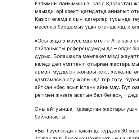
Ғалымның пайымынша, қазір Қазақстан жаңа
маңызды әрі өзекті қағидатқа айналып от
Қазіргі әлемдік сын-қатерлер тұсында тәуе
мәселесі баршамыз үшін отаншылдық өлше
«Осы аяда 5 маусымда өтетін Ата заңға е
байланысты референдумды да – елдік бі
дұрыс. Болашақта мемлекетіміздің жауап
келеді деп үміттеніп отырған жастарымыз
арман-мүддесін жоғары қою, халқының ә
қамтамасыз ету жолында тер төгу, бұрынғ
айтқан «бес асыл істен» айнымау. Бұл оңа
ретімен жүзеге асатын бел-белес», - деді
Оның айтуынша, Қазақстан жастары үшін рә
байланысты.
«Біз Тәуелсіздіктің қиын да күрделі 30 ж
асулар тұр. Ендеше мемлекет нышандарын