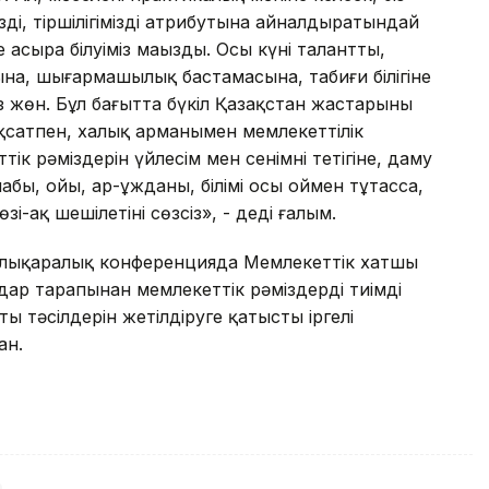
здің, тіршілігіміздің атрибутына айналдыратындай
асыра білуіміз маңызды. Осы күні талантты,
ына, шығармашылық бастамасына, табиғи білігіне
 жөн. Бұл бағытта бүкіл Қазақстан жастарының
қсатпен, халық арманымен мемлекеттілік
тік рәміздерін үйлесім мен сенімнің тетігіне, даму
бы, ойы, ар-ұжданы, білімі осы оймен тұтасса,
-ақ шешілетіні сөзсіз», - деді ғалым.
халықаралық конференцияда Мемлекеттік хатшы
дар тарапынан мемлекеттік рәміздерді тиімді
ың тәсілдерін жетілдіруге қатысты іргелі
ан.