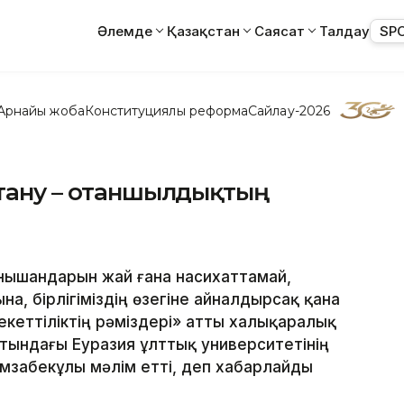
Әлемде
Қазақстан
Саясат
Талдау
SP
Арнайы жоба
Конституциялық реформа
Сайлау-2026
зтану – отаншылдықтың
нышандарын жай ғана насихаттамай,
уына, бірлігіміздің өзегіне айналдырсақ қана
кеттіліктің рәміздері» атты халықаралық
тындағы Еуразия ұлттық университетінің
Қамзабекұлы мәлім етті, деп хабарлайды