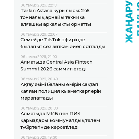
06 тамыз 2026, 22:18
Tarlan Astana құрылысы: 245
тонналық арнайы техника
алғашқы арқалықты орнатты
06 тамыз 2026, 22:07
Семейде TikTok эфирінде
былапыт сөз айтқан әйел сотталды
06 тамыз 2026, 21:00
Алматыда Central Asia Fintech
Summit 2026 саммиті өтеді
06 тамыз 2026, 20:40
Ақтау әкімі баланың өмірін сақтап
қалған полиция қызметкерлерін
марапаттады
06 тамыз 2026, 20:30
Алматыда МИБ пен ПИК
қарыздары коммуналдық төлем
түбіртегінде көрсетіледі
06 тамыз 2026, 19:30