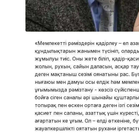
«Мемлекеттің рәміздерін қадірлеу – ел а
құндылықтарын жанымен түсініп, оларды
жұмылуы тиіс. Оны жете біліп, қадір-қаси
жолын, рухын, сайын даласын, асқар тау
деген мақтаныш сезімі оянатыны рас. Бү
нығаюы мен дамуы осы елдік һәм мемлекет
ұғымымызда рәмізтану - көзсіз сүйіспенш
бойға сіңген саналы әрі шынайы құштарл
топырақ пен өскен ортаға деген ізгі сезімд
қасиет пен сапаны, азаттық үшін күрест
аңғартатын кең ұғым. Ол – елдің өткеніне, б
жауапкершілікті оятатын рухани іргетастың