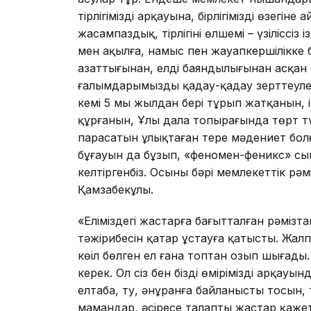
тірлігіміздің арқауына, бірлігіміздің өзегін
жасампаздық, тірлігінің өлшемі – үзіліссіз із
мен ақылға, намыс пен жауапкершілікке 
азаттығынан, елдің баяндылығынан асқан
ғалымдарымыздың қадау-қадау зерттеулер
кемі 5 мың жылдан бері тұрып жатқанын, і
құрғанын, Ұлы дала топырағында төрт тү
парасатын ұлықтаған терең мәдениет бол
бұғауын да бұзып, «феномен-феникс» сын
келтіргенбіз. Осының бәрі мемлекеттік рәм
Қамзабекұлы.
«Еліміздегі жастарға бағытталған рәмізта
тәжірибесін қатар ұстауға қатысты. Жал
көңіл бөлген ел ғана топтан озып шығад
керек. Ол сіз бен біздің өміріміздің арқа
елтаңба, ту, әнұранға байланысты тосын, 
мамандар, әсіресе талапты жастар қажет.