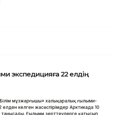
ыми экспедицияға 22 елдің
«Білім мұзжарғышы» халықаралық ғылыми-
2 елден келген жасөспірімдер Арктикада 10
танысады. Ғылыми зерттеулерге қатысып,