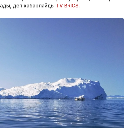
рады, деп хабарлайды
TV BRICS
.