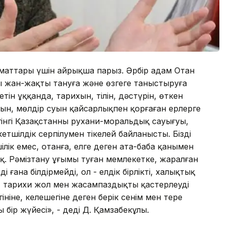
заматтары үшін айрықша парыз. Әрбір адам Отан
 жан-жақты тануға және өзгеге таныстыруға
етін ұққанда, тарихын, тілін, дәстүрін, өткен
ын, мөлдір суын қайсарлықпен қорғаған ерлерге
гінгі Қазақстанның рухани-моральдық сауығуы,
шілдік серпілумен тікелей байланысты. Біздің
ілік емес, отанға, елге деген ата-баба қанымен
ық. Рәмізтану ұғымы туған мемлекетке, жаралған
і ғана білдірмейді, ол - елдік бірлікті, халықтық
і, тарихи жол мен жасампаздықты қастерлеуді
үгініне, келешегіне деген берік сенім мен терең
 бір жүйесі», - деді Д. Қамзабекұлы.