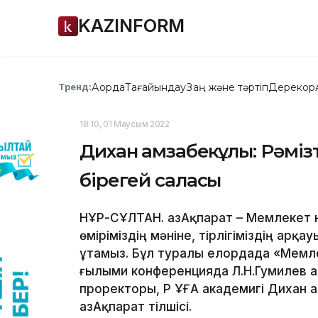
KAZINFORM
Ақорда
Тағайындау
Заң және тәртіп
Дерекқор
Тренд:
18:10, 01 Маусым 2022
Дихан Қамзабекұлы: Рәмі
бірегей саласы
НҰР-СҰЛТАН. ҚазАқпарат – Мемлекет 
өміріміздің мәніне, тірлігіміздің арқа
ұтамыз. Бұл туралы елордада «Мемле
ғылыми конференцияда Л.Н.Гумилев а
проректоры, ҚР ҰҒА академигі Дихан 
ҚазАқпарат тілшісі.