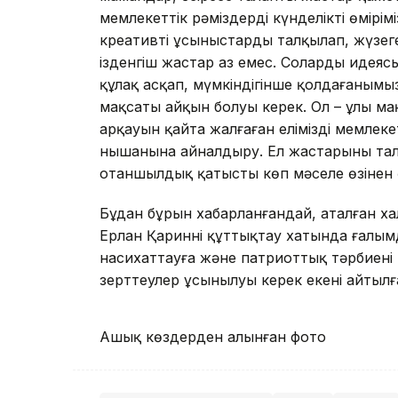
мемлекеттік рәміздерді күнделікті өмірімі
креативті ұсыныстарды талқылап, жүзеге 
ізденгіш жастар аз емес. Солардың идеяс
құлақ асқап, мүмкіндігінше қолдағанымыз
мақсаты айқын болуы керек. Ол – ұлы ма
арқауын қайта жалғаған еліміздің мемлекет
нышанына айналдыру. Ел жастарының тала
отаншылдық қатысты көп мәселе өзінен өзі
Бұдан бұрын хабарланғандай, аталған 
Ерлан Қариннің құттықтау хатында ғалым
насихаттауға және патриоттық тәрбиенің т
зерттеулер ұсынылуы керек екені айтылғ
Ашық
к
ө
здерден
алын
ғ
ан
фото