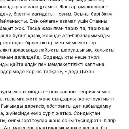
е айналдырсақ қана ұтамыз. Жастар өмірінің мәні –
дену, бірлігінің қағидаты – сенім. Осының бәрі білім
байланысты. Елін ойлаған азамат үшін Отанның
 бақыт жоқ. Тасқа жазылған тарих та, тарихшы
і де бүгінгі қазақ жерінде ата-бабаларымыздың
ргелі елдік бірлестіктер мен мемлекеттер
ліктің арқасында лайықты шаруашылық, халықтың
ғанын дәлелдейді. Бодандықтың неше түрлі
ды қайта елдік пен мемлекеттілікті қалпына
іздерімізде көрініс тапқан», - деді Дихан
нудың екінші міндеті – осы саланың теориясы мен
пы ғылымға жете және сындарлы (конструктивті)
ы. Ғылымды дерексіз, абстракты деп қабылдамау
уында, жүйесінде өмір сүріп жатыр. Сондықтан
тың, ойлы зерттеулер және соны түсіндіретін білгір
 Ал, мәселенің практикалық мәніне келсек, біз