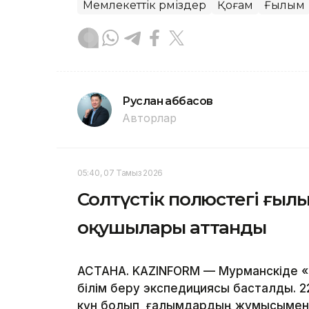
Мемлекеттік рәміздер
Қоғам
Ғылым
Руслан Ғаббасов
Авторлар
05:40, 07 Тамыз 2026
Солтүстік полюстегі ғыл
оқушылары аттанды
АСТАНА. KAZINFORM — Мурманскіде 
білім беру экспедициясы басталды. 2
күн болып, ғалымдардың жұмысымен 