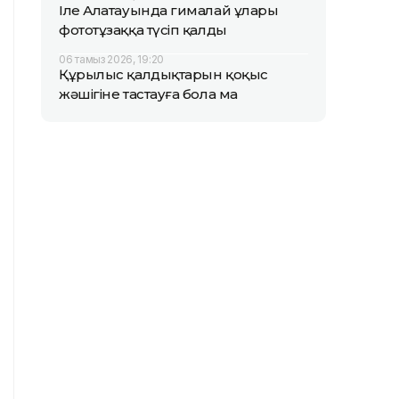
Іле Алатауында гималай ұлары
фототұзаққа түсіп қалды
06 тамыз 2026, 19:20
Құрылыс қалдықтарын қоқыс
жәшігіне тастауға бола ма