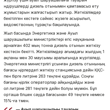
өндірушілерді дизель отынымен қамтамасыз ету
жұмыстарын жалғастырып жатыр. Жеткізілімдер
бекітілген кестеге сәйкес жүзеге асырылып,
ведомствоның тұрақты бақылауында.
Жыл басында Энергетика және Ауыл
шаруашылығы министрліктері егіс науқанына
арналған 402 мың тонна дизель отынын жеткізу
кестесін бекітті. Жеткізілімдер ағымдағы жылдың 1
ақпаны мен 30 маусымы аралығында жүргізіледі.
Энергетика министрлігі ұсынған дизель отынының
бағасы өңірлердегі жеткізу станциясына дейін ҚҚС-
пен бірге литріне 263 теңгені құрайды. Соңғы
бағаны өңірлік операторлар айқындайды және
ол литріне 281 теңгеге дейін болуы мүмкін. Бұл
орташа бөлшек сауда бағасынан 49 теңгеге немесе
15%-ға төмен.
— Ауыл шаруашылығы тауарын