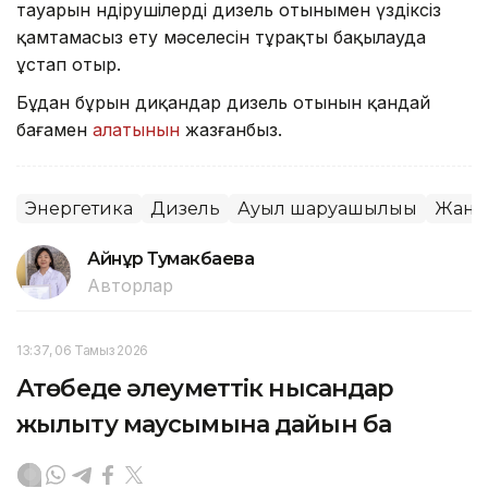
тауарын өндірушілерді дизель отынымен үздіксіз
қамтамасыз ету мәселесін тұрақты бақылауда
ұстап отыр.
Бұдан бұрын диқандар дизель отынын қандай
бағамен
алатынын
жазғанбыз.
Энергетика
Дизель
Ауыл шаруашылығы
Жана
Айнұр Тумакбаева
Авторлар
13:37, 06 Тамыз 2026
Ақтөбеде әлеуметтік нысандар
жылыту маусымына дайын ба