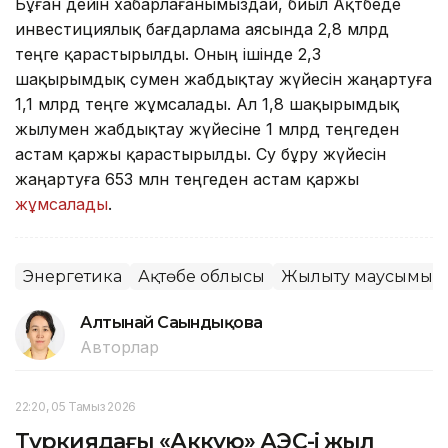
Бұған дейін хабарлағанымыздай, биыл Ақтөбеде
инвестициялық бағдарлама аясында 2,8 млрд
теңге қарастырылды. Оның ішінде 2,3
шақырымдық сумен жабдықтау жүйесін жаңартуға
1,1 млрд теңге жұмсалады. Ал 1,8 шақырымдық
жылумен жабдықтау жүйесіне 1 млрд теңгеден
астам қаржы қарастырылды. Су бұру жүйесін
жаңартуға 653 млн теңгеден астам қаржы
жұмсалады
.
Энергетика
Ақтөбе облысы
Жылыту маусымы
Алтынай Сағындықова
Авторлар
22:20, 05 Тамыз 2026
Түркиядағы «Аккую» АЭС-і жыл