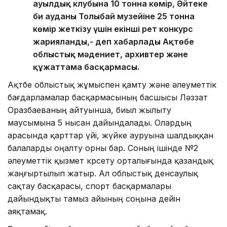
ауылдық клубына 10 тонна көмір, Әйтеке
би ауданы Толыбай музейіне 25 тонна
көмір жеткізу үшін екінші рет конкурс
жарияланды,- деп хабарлады Ақтөбе
облыстық мәдениет, архивтер және
құжаттама басқармасы.
Ақтөбе облыстық жұмыспен қамту және әлеуметтік
бағдарламалар басқармасының басшысы Ләззат
Оразбаеваның айтуынша, биыл жылыту
маусымына 5 нысан дайындалады. Олардың
арасында қарттар үйі, жүйке ауруына шалдыққан
балаларды оңалту орны бар. Соның ішінде №2
әлеуметтік қызмет көрсету орталығында қазандық
жаңғыртылып жатыр. Ал облыстық денсаулық
сақтау басқарасы, спорт басқармалары
дайындықты тамыз айының соңына дейін
аяқтамақ.