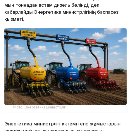
мың тоннадан астам дизель бөлінді, деп
хабарлайды Энергетика министрлігінің баспасөз
қызметі.
Фото: Энергетика министрлігі
Энергетика министрлігі көктемгі егіс жұмыстарын
жүргізу үшін ауыл шаруашылығы тауарын