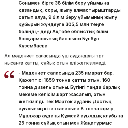
Сонымен бірге 38 білім беру ұйымына
қазандық, сорғы, жылу алмастырғыштарды
сатып алуға, 9 білім беру ұйымының жылу
құбырын жүндеуге 305,5 млн теңге
бөлінді,- деді Ақтөбе облыстық білім
басқармасының басшысы Бұлбұл
Күзембаева.
Ал мәдениет саласында үш аудандағы төрт
нысанға қатты, сұйық отын әлі жеткізілмеді.
- Мәдениет саласында 235 ғимарат бар.
Қажеттісі 1859 тонна қатты отын, 160
тонна дизель отыны. Бүгінгі таңда барлық
мекеме келісімшарт жасалып, отын
жеткізілді. Тек Мәртөк ауданы Достық
ауылының кітапханасына 8 тонна көмір,
Мұғалжар ауданы Құмсай ауылдық клубына
25 тонна сұйық отын мен Жаңатұрмыс