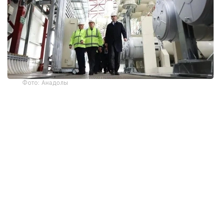
Фото: Анадолы
Түркияның Энергетика және табиғи ресурстар
министрі Алпарслан Байрактардың айтуынша,
«Аккую» АЭС-інің бірінші энергоблогында нысанды
пайдалануға беру алдындағы халықаралық
талаптарға сәйкес көзделген сынақ бағдарламасы
жалғасып жатыр.
Министрдің мәліметінше, жалпы саны екі мыңға
жуық сынақ жүргізілуі тиіс. Қазіргі уақытта соның
шамамен 15–20 пайызы орындалған. Барлық сынақ