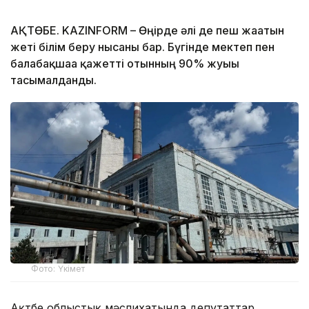
АҚТӨБЕ. KAZINFORM – Өңірде әлі де пеш жағатын
жеті білім беру нысаны бар. Бүгінде мектеп пен
балабақшаға қажетті отынның 90% жуығы
тасымалданды.
Фото: Үкімет
Ақтөбе облыстық мәслихатында депутаттар