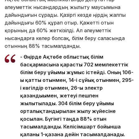
әлеуметтік нысандардың жылыту маусымына
дайындығын сұрады. Қазіргі кезде өңірдің жалпы
дайындығы 60% құрап отыр. Қажетті отын
қорының да 60% жеткізілді. Ал әлеуметтік
нысандарға келер болсақ, білім беру саласында
отынның 88% тасымалданды.
- Өңірде Ақтөбе облыстық білім
басқармасына қарасты 702 мемлекеттік
білім беру ұйымы жұмыс істейді. Оның 106-
ы қатты отынмен, 14-і сұйық отынмен, 295-
і көгілдір отынмен, 26-ы электр
қазандығымен, жетеуі пешпен
жылытылады. 304 білім беру ұйымы
орталықтандырылған жылу жүйесіне
қосылған. Бүгінгі таңда 88% отын
тасымалданды. Келісімшарт бойынша
қалғаны 1-қазанға дейін тасымалданады.