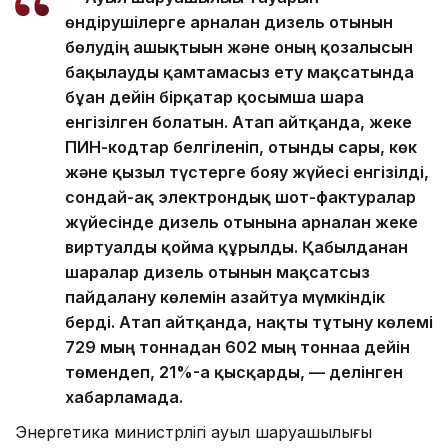
өндірушілерге арналған дизель отынын
бөлудің ашықтығын және оның қозғалысын
бақылауды қамтамасыз ету мақсатында
бұған дейін бірқатар қосымша шара
енгізілген болатын. Атап айтқанда, жеке
ПИН-кодтар белгіленіп, отынды сары, көк
және қызыл түстерге бояу жүйесі енгізілді,
сондай-ақ электрондық шот-фактуралар
жүйесінде дизель отынына арналған жеке
виртуалды қойма құрылды.
Қабылданған
шаралар дизель отынын мақсатсыз
пайдалану көлемін азайтуға мүмкіндік
берді. Атап айтқанда, нақты тұтыну көлемі
729 мың тоннадан 602 мың тоннаға дейін
төмендеп, 21%-ға қысқарды, — делінген
хабарламада.
Энергетика министрлігі ауыл шаруашылығы