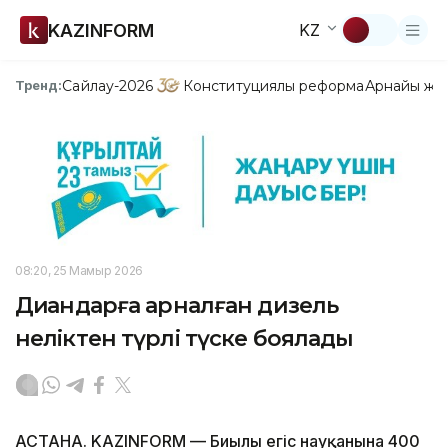
KAZINFORM
KZ
Сайлау-2026
Конституциялық реформа
Арнайы жо
Тренд:
08:20, 25 Мамыр 2026
Диқандарға арналған дизель
неліктен түрлі түске боялады
АСТАНА. KAZINFORM — Биылғы егіс науқанына 400