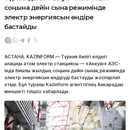
соңына дейін сынақ режимінде
электр энергиясын өндіре
бастайды
АСТАНА. KAZINFORM — Түркия билігі елдегі
алғашқы атом электр станциясы — «Аккую» АЭС-
інде биылғы жылдың соңына дейін сынақ режимінде
электр энергиясын өндіруді бастауды жоспарлап
отыр. Бұл туралы Kazinform агенттігінің Анкарадағы
меншікті тілшісі хабарлады.