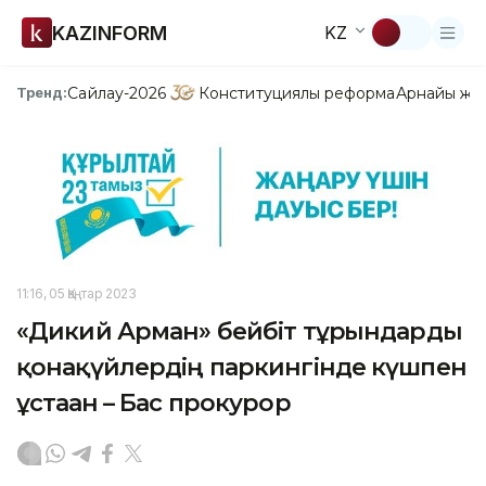
KAZINFORM
KZ
Сайлау-2026
Конституциялық реформа
Арнайы жо
Тренд:
11:16, 05 Қаңтар 2023
«Дикий Арман» бейбіт тұрғындарды
қонақүйлердің паркингінде күшпен
ұстаған – Бас прокурор