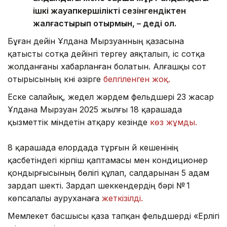
ішкі жауапкершілікті сезінгендіктен
жалғастырып отырмын, – деді ол.
Бұған дейін Ұлдана Мырзуанның қазасына
қатысты сотқа дейінгі тергеу аяқталып, іс сотқа
жолданғаны хабарланған болатын. Алғашқы сот
отырысының күні әзірге
белгіленген жоқ.
Еске салайық, жедел жәрдем фельдшері 23 жасар
Ұлдана Мырзуан 2025 жылғы 18 қарашада
қызметтік міндетін атқару кезінде
көз жұмды.
8 қарашада елордада тұрғын үй кешенінің
қасбетіндегі кірпіш қаптамасы мен кондиционер
қондырғысының бөлігі құлап, салдарынан 5 адам
зардап шекті. Зардап шеккендердің бәрі № 1
көпсалалы ауруханаға
жеткізілді.
Мемлекет басшысы қаза тапқан фельдшерді «Ерлігі