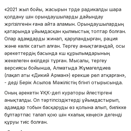
«2021 жыл бойы, жасырын түрде радикалды шара
қолдану үшін орындаушыларды дайындау
жүргізілгенін ғана айта аламын. Орындаушылардың
қатарында ұйымдасқан қылмыстық топтар болған.
Олар адамдарды жинап, қаруландырған, рация
және көлік сатып алған. Тергеу анықтағандай, осы
әрекеттердің басында күш құрылымдарының
жекелеген өкілдері тұрған. Мысалы, тергеу
версиясы бойынша, Алматыда Жұмагелдиев
(лақап аты «Дикий Арман») ерекше рөл атқарған»,
- деді Берік Асылов Мәжілістің бүгінгі отырысында.
Оның әрекетін ҰҚК-дегі кураторы үйлестіргені
анықталды. Ол тәртіпсіздіктерді ұйымдастырып,
адамдар тобын басқаруды өз қолына алып, билікке
бұлтартпас талап қою үшін «халық кеңесі» дегенді
құруы тиіс болған.