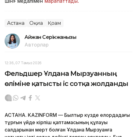
үшін» медалімен
марапаттады.
Астана
Оқиға
Қоғам
Айжан Серікжанқызы
Авторлар
12:36, 07 Тамыз 2026
Фельдшер Ұлдана Мырзуанның
өліміне қатысты іс сотқа жолданды
АСТАНА. KAZINFORM — Былтыр күзде елордадағы
тұрғын үйде кірпіш қаптамасының құлауы
салдарынан мерт болған Ұлдана Мырзуанға
қатысты істі сотқа дейінгі тергеу аяқталды. Бұл