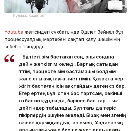
Коллаж: Kazinform
Youtube
желісіндегі сұхбатында Әділет Зейнел бұл
процессуалдық мәртебені сақтап қалу шешімінің
себебін түсіндірді.
– Бұл істі өзім бастаған соң, оны соңына
дейін жеткізгім келеді. Барлық сатыдан
өттім, процесте өзім бастамашы болдым
және оны аяқтауға ниеттімін. Қазақта «ер
жігіт бастаған ісін аяқтайды» деген сөз бар.
Егер ертең бұл істен бас тартсам, «екінші
отбасын құрды да, бәрінен бас тартты»
дейтіндер табылады. Бұл тағы да теріс
пікірлердің өршуіне әкеледі. Бірақ мен өзгенің
сөзінен қорыққандықтан емес, Ұлдананың
алдындағы және барша жұрт алдындағы