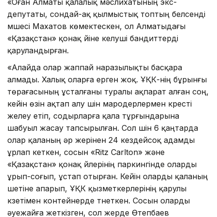
«Оған Алматы қалалық мәслихатының экс-
депутаты, сондай-ақ қылмыстық топтың белсенді
мүшесі Махатов көмектескен, ол Алматыдағы
«Қазақстан» қонақ үйіне келуші бандиттерді
қаруландырған.
«Алайда олар жаппай наразылықты басқара
алмады. Халық оларға ерген жоқ. ҰҚК-нің бұрынғы
төрағасының ұсталғаны туралы ақпарат алған соң,
кейін өзін ақтап алу үшін мародерлермен күресті
желеу етіп, содырларға қала тұрғындарына
шабуыл жасау тапсырылған. Сол үшін 6 қаңтарда
олар қаланың әр жерінен 24 кездейсоқ адамды
ұрлап кеткен, сосын «Ritz Carlton» және
«Қазақстан» қонақ үйлерінің паркингінде оларды
ұрып-соғып, ұстап отырған. Кейін оларды қаланың
шетіне апарып, ҰҚК қызметкерлерінің қарулы
күзетімен контейнерде түнеткен. Сосын оларды
әуежайға жеткізген, сол жерде Өтепбаев