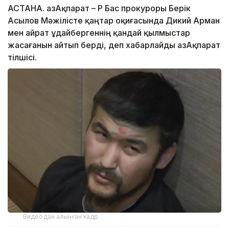
АСТАНА. ҚазАқпарат – ҚР Бас прокуроры Берік
Асылов Мәжілісте қаңтар оқиғасында Дикий Арман
мен Қайрат Құдайбергеннің қандай қылмыстар
жасағанын айтып берді, деп хабарлайды ҚазАқпарат
тілшісі.
Видеодан алынған кадр