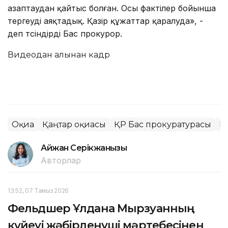
азаптаудан қайтыс болған. Осы фактілер бойынша
тергеуді аяқтадық. Қазір құжаттар қаралуда», -
деп түсіндірді Бас прокурор.
Видеодан алынған кадр
Оқиға
Қаңтар оқиғасы
ҚР Бас прокуратурасы
Б
Айжан Серікжанқызы
Авторлар
13:52, 07 Тамыз 2026
Фельдшер Ұлдана Мырзуанның
күйеуі жәбірленуші мәртебесінен