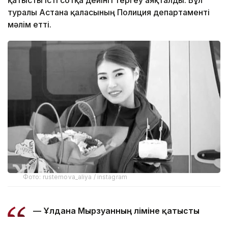
туралы Астана қаласының Полиция департаменті
мәлім етті.
Фото: rustemova_aliya / instagram
— Ұлдана Мырзуанның өліміне қатысты
сотқа дейінгі тергеу аяқталып, қылмыстық