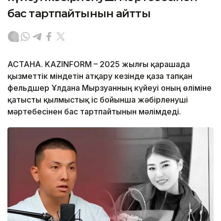
бас тартпайтынын айтты
АСТАНА. KAZINFORM – 2025 жылғы қарашада
қызметтік міндетін атқару кезінде қаза тапқан
фельдшер Ұлдана Мырзуанның күйеуі оның өліміне
қатысты қылмыстық іс бойынша жәбірленуші
мәртебесінен бас тартпайтынын мәлімдеді.