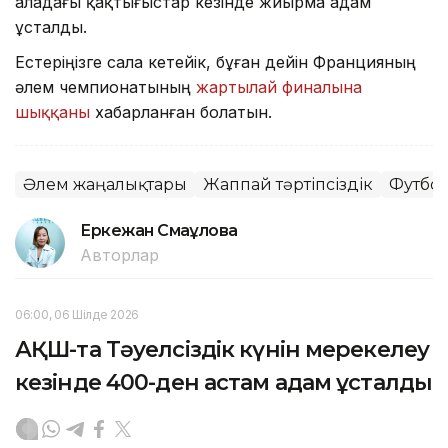
Қаладағы қақтығыстар кезінде жиырма адам
ұсталды.
Естеріңізге сала кетейік, бұған дейін Францияның
әлем чемпионатының
жартылай финалына
шыққаны
хабарланған болатын.
Әлем жаңалықтары
Жаппай тәртіпсіздік
Футбо
Еркежан Смағұлова
Авторлар
06:00, 06 Шілде 2026
АҚШ-та Тәуелсіздік күнін мерекелеу
кезінде 400-ден астам адам ұсталды