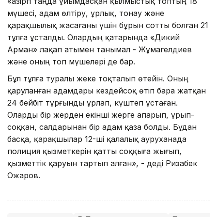
«Қазіргі таңда ұйымдасқан қылмыстық топтың 18
мүшесі, адам өлтіру, ұрлық, тонау және
қарақшылық жасағаны үшін бұрын сотты болған 21
тұлға ұсталды. Олардың қатарында «Дикий
Арман» лақап атымен танымал - Жұмагелдиев
және оның топ мүшелері де бар.
Бұл тұлға туралы жеке тоқталып өтейін. Оның
қаруланған адамдары кездейсоқ өтіп бара жатқан
24 бейбіт тұрғынды ұрлап, күштеп ұстаған.
Оларды бір жерден екінші жерге апарып, ұрып-
соққан, салдарынан бір адам қаза болды. Бұдан
басқа, қарақшылар 12-ші қалалық ауруханада
полиция қызметкерін қатты соққыға жығып,
қызметтік қаруын тартып алған», - деді Ризабек
Ожаров.