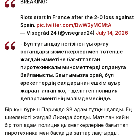
BREAKING:
Riots start in France after the 2-0 loss against
Spain.
pic.twitter.com/BwW2yMGMtA
— Visegrád 24 (@visegrad24)
July 14, 2026
- Бұл тұтқындау негізінен құқық қорғау
органдары қызметкерлері мен төтенше
жағдай қызметіне бағытталған
пиротехникалық минометтерді қолдануға
байланысты. Бақытымызға орай, бұл
әрекеттердің салдарынан ешкім ауыр
жарақат алған жоқ, - делінген полиция
департаментінің мәлімдемесінде.
Бір күн бұрын Парижде 98 адам тұтқындалды. Ең
шиеленісті жағдай Лионда болды. Матчтан кейін
бір топ адам полиция қызметкерлеріне бағыттап
пиротехника мен басқа да заттар лақтырды.