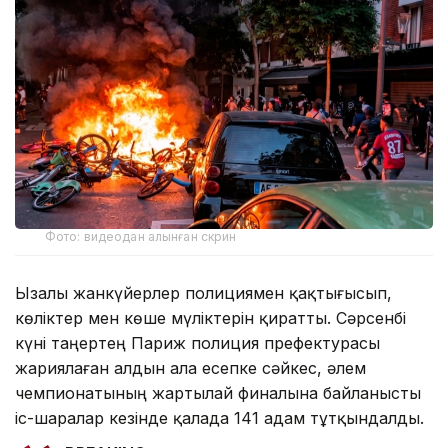
Фото: видеодан алынған скрин
Ызалы жанкүйерлер полициямен қақтығысып,
көліктер мен көше мүліктерін қиратты. Сәрсенбі
күні таңертең Париж полиция префектурасы
жариялаған алдын ала есепке сәйкес, әлем
чемпионатының жартылай финалына байланысты
іс-шаралар кезінде қалада 141 адам тұтқындалды.