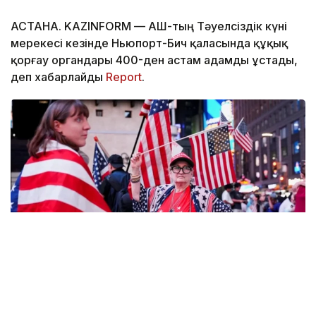
АСТАНА. KAZINFORM — АҚШ-тың Тәуелсіздік күні
мерекесі кезінде Ньюпорт-Бич қаласында құқық
қорғау органдары 400-ден астам адамды ұстады,
деп хабарлайды
Report
.
Фото: Report
Los Angeles Times газетінің мәліметінше, мереке