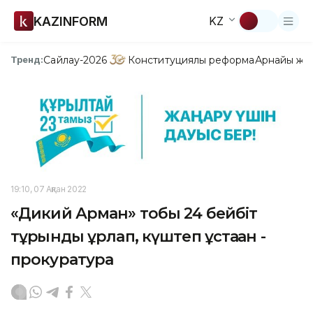
KAZINFORM
KZ
Сайлау-2026
Конституциялық реформа
Арнайы жо
Тренд:
19:10, 07 Ақпан 2022
«Дикий Арман» тобы 24 бейбіт
тұрғынды ұрлап, күштеп ұстаған -
прокуратура