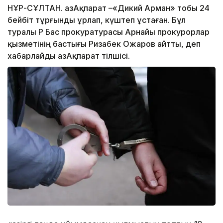
НҰР-СҰЛТАН. ҚазАқпарат –«Дикий Арман» тобы 24
бейбіт тұрғынды ұрлап, күштеп ұстаған. Бұл
туралы ҚР Бас прокуратурасы Арнайы прокурорлар
қызметінің бастығы Ризабек Ожаров айтты, деп
хабарлайды ҚазАқпарат тілшісі.