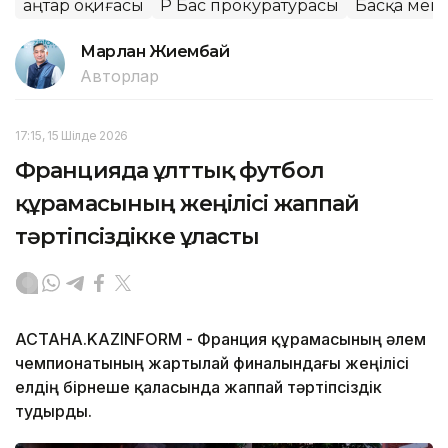
Қаңтар оқиғасы
ҚР Бас прокуратурасы
Басқа мемл
Марлан Жиембай
Авторлар
17:15, 15 Шілде 2026
Францияда ұлттық футбол
құрамасының жеңілісі жаппай
тәртіпсіздікке ұласты
АСТАНА.KAZINFORM - Франция құрамасының әлем
чемпионатының жартылай финалындағы жеңілісі
елдің бірнеше қаласында жаппай тәртіпсіздік
тудырды.