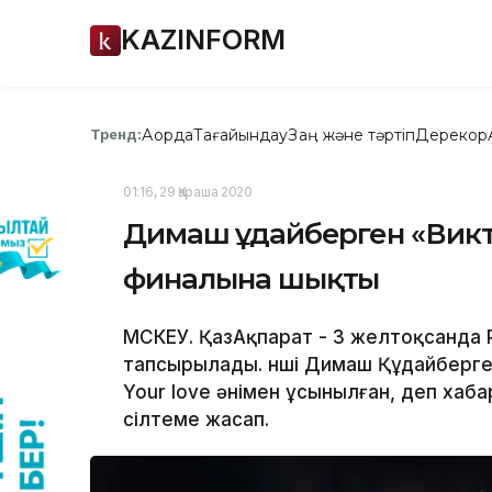
KAZINFORM
Ақорда
Тағайындау
Заң және тәртіп
Дерекқор
Тренд:
01:16, 29 Қараша 2020
Димаш Құдайберген «Вик
финалына шықты
МӘСКЕУ. ҚазАқпарат - 3 желтоқсанда
тапсырылады. Әнші Димаш Құдайберге
Your love әнімен ұсынылған, деп ха
сілтеме жасап.