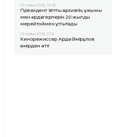
05 тамыз 2026, 14:35
Президент Ұлттық архивтің ұжымы
мен ардагерлерін 20 жылдық
мерейтоймен құттықтады
05 тамыз 2026, 11:51
Кинорежиссер Ардақ Әмірқұлов
өмірден өтті