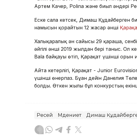
Артем Качер, Polina және биыл әндері Ре
Еске сала кетсек, Димаш Құдайберген би
намысын қорғайтын 12 жасар әнші
Қарақ
Халықаралық ән сайысы 29 қараша, сенбі
әйгілі әнші 2019 жылдан бері таныс. Ол 
Bala байқауы өтіп, Қарақат үшінші орын 
Айта кетерлігі, Қарақат - Junior Eurovi
үшінші өнерпаз. Бұған дейін Данелия Тө
болды. Өткен жылы бұл конкурстың екін
Ресей
Мәдениет
Димаш Құдайберг