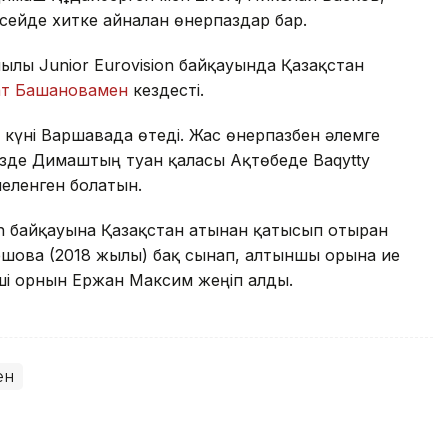
сейде хитке айналған өнерпаздар бар.
ылғы Junior Eurovision байқауында Қазақстан
ат Башановамен
кездесті.
 күні Варшавада өтеді. Жас өнерпазбен әлемге
кезде Димаштың туған қаласы Ақтөбеде Baqytty
иеленген болатын.
sion байқауына Қазақстан атынан қатысып отырған
лешова (2018 жылы) бақ сынап, алтыншы орынға ие
ші орнын Ержан Максим жеңіп алды.
ен