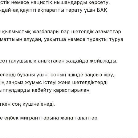
стік немесе нацистік нышандарды көрсету,
дай-ақ қауіпті ақпаратты тарату үшін БАҚ
ен қылмыстық жазбалары бар шетелдік азаматтар
заматтығын алудан, уақытша немесе тұрақты тұруға
н сотталушылық анықталған жағдайда жойылады.
ерді бұзғаны үшін, соның ішінде заңсыз кіру,
ің заңсыз жұмыс істеуі және шетелдіктерді
ыппұлдарды көбейту қарастырылған.
ткен соң күшіне енеді.
де еңбек мигранттарына жаңа талаптар