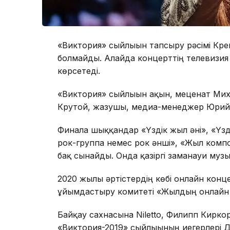
«Виктория» сыйлығын тапсыру рәсімі Кре
болмайды. Алайда концерттің телевизия
көрсетеді.
«Виктория» сыйлығын ақын, меценат Ми
Крутой, жазушы, медиа-менеджер Юрий 
Финалға шыққандар «Үздік жыл әні», «Үзд
рок-группа немес рок әнші», «Жыл комп
бақ сынайды. Онда қазіргі заманауи музы
2020 жылы әртістердің көбі онлайн кон
ұйымдастыру комитеті «Жылдың онлайн 
Байқау сахнасына Niletto, Филипп Киркор
«Виктория-2019» сыйлығының иегерлері Д