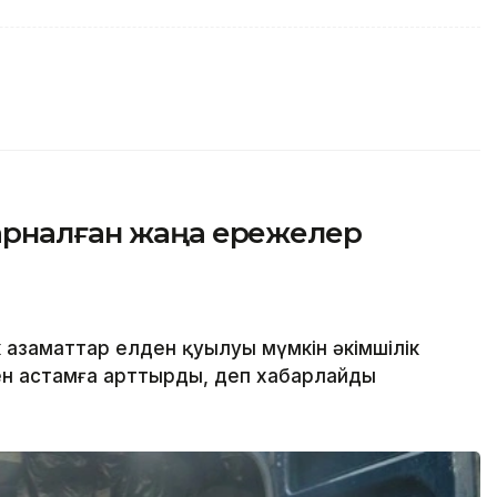
арналған жаңа ережелер
 азаматтар елден қуылуы мүмкін әкімшілік
ден астамға арттырды, деп хабарлайды