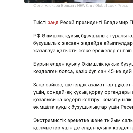
Фото: Алексей Белкин / NEWS.ru / Global Look Press
Тиісті
заңға
Ресей президенті Владимир П
РФ Әкімшілік құқық бұзушылық туралы ко
бұзушылық жасаған жағдайда айыппұлдар 
жазалауға қатысты жеке ережелер енгізіл
Бұрын елден қуылу Әкімшілік құқық бұз
көзделген болса, қазір бұл сан 45-ке дейін
Заңға сәйкес, шетелдік азаматтар рұқса
үшін, сондай-ақ құқық қорғау органдары 
қозғалысына кедергі келтіру, кемсітушілі
әкімшілік құқық бұзушылықтар үшін Ресе
Экстремистік әрекетке және тыйым салын
қылмыстар үшін де елден қуылу көзделге