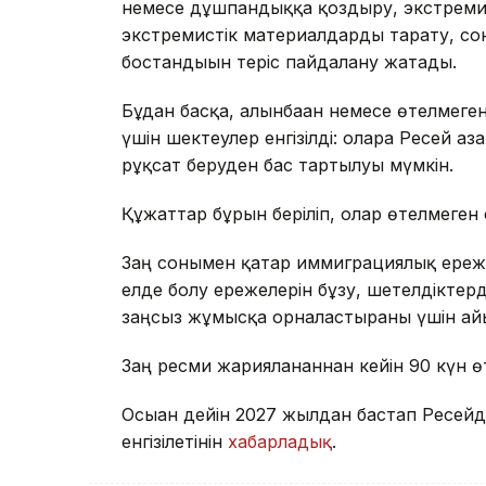
немесе дұшпандыққа қоздыру, экстреми
экстремистік материалдарды тарату, сон
бостандығын теріс пайдалану жатады.
Бұдан басқа, алынбаған немесе өтелмег
үшін шектеулер енгізілді: оларға Ресей а
рұқсат беруден бас тартылуы мүмкін.
Құжаттар бұрын беріліп, олар өтелмеге
Заң сонымен қатар иммиграциялық ережел
елде болу ережелерін бұзу, шетелдіктерд
заңсыз жұмысқа орналастырғаны үшін ай
Заң ресми жарияланғаннан кейін 90 күн ө
Осыған дейін 2027 жылдан бастап Ресей
енгізілетінін
хабарладық
.