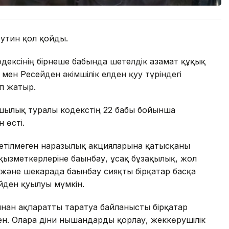
утин қол қойды.
дексінің бірнеше бабында шетелдік азамат құқық
мен Ресейден әкімшілік елден қуу түріндегі
іп жатыр.
ушылық туралы кодекстің 22 бабы бойынша
 өсті.
т етілмеген наразылық акцияларына қатысқаны
қызметкерлеріне бағынбау, ұсақ бұзақылық, жол
к және шекарада бағынбау сияқты бірқатар басқа
йден қуылуы мүмкін.
ған ақпаратты таратуға байланысты бірқатар
н. Оларға діни нышандарды қорлау, жеккөрушілік