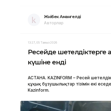
Жәнібек Амангелді
Авторлар
13:27, 05 Тамыз 2026
Ресейде шетелдіктерге 
күшіне енді
АСТАНА. KAZINFORM – Ресей шетелдік
құқық бұзушылықтар тізімін екі есе
Kazinform.