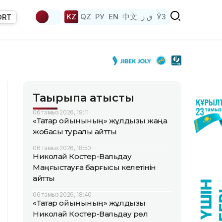
KZ
QZ
РУ
EN
中文
ق ز
ЎЗ
ORT
Тақырыпқа қатысты
06 тамыз 2026, 19:11
«Тақтар ойынының» жұлдызы жаңа
жобасы туралы айтты
06 тамыз 2026, 18:50
Николай Костер-Вальдау
Маңғыстауға барғысы келетінін
айтты
06 тамыз 2026, 18:40
«Тақтар ойынының» жұлдызы
Николай Костер-Вальдау рөл