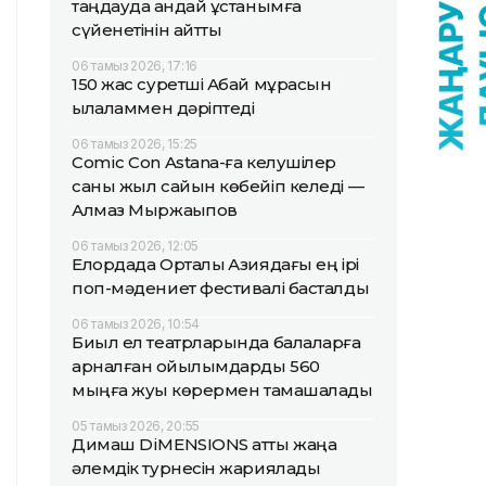
таңдауда қандай ұстанымға
сүйенетінін айтты
06 тамыз 2026, 17:16
150 жас суретші Абай мұрасын
қылқаламмен дәріптеді
06 тамыз 2026, 15:25
Comic Con Astana-ға келушілер
саны жыл сайын көбейіп келеді —
Алмаз Мыржақыпов
06 тамыз 2026, 12:05
Елордада Орталық Азиядағы ең ірі
поп-мәдениет фестивалі басталды
06 тамыз 2026, 10:54
Биыл ел театрларында балаларға
арналған қойылымдарды 560
мыңға жуық көрермен тамашалады
05 тамыз 2026, 20:55
Димаш DiMENSIONS атты жаңа
әлемдік турнесін жариялады