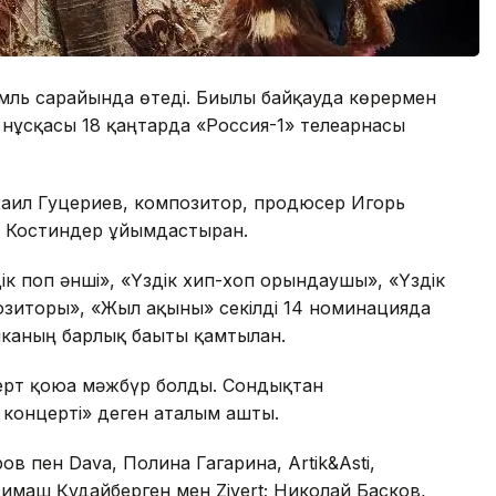
мль сарайында өтеді. Биылғы байқауда көрермен
 нұсқасы 18 қаңтарда «Россия-1» телеарнасы
хаил Гуцериев, композитор, продюсер Игорь
Костиндер ұйымдастырған.
ік поп әнші», «Үздік хип-хоп орындаушы», «Үздік
озиторы», «Жыл ақыны» секілді 14 номинацияда
каның барлық бағыты қамтылған.
церт қоюға мәжбүр болды. Сондықтан
концерті» деген аталым ашты.
ов пен Dava, Полина Гагарина, Artik&Asti,
имаш Құдайберген мен Zivert; Николай Басков,