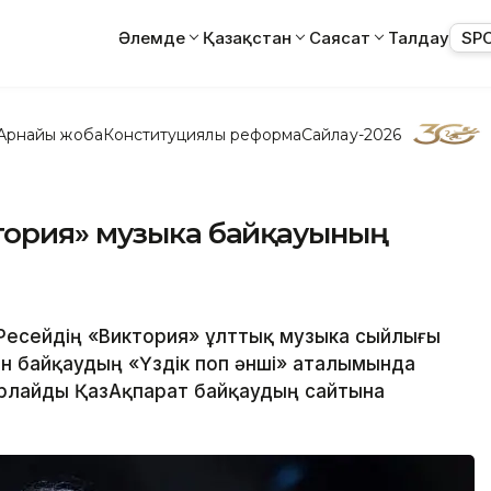
Әлемде
Қазақстан
Саясат
Талдау
SP
Арнайы жоба
Конституциялық реформа
Сайлау-2026
тория» музыка байқауының
 Ресейдің «Виктория» ұлттық музыка сыйлығы
н байқаудың «Үздік поп әнші» аталымында
барлайды ҚазАқпарат байқаудың сайтына