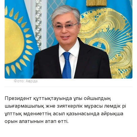
Фото: Ақорда
Президент құттықтауында ұлы ойшылдың
шығармашылық және зияткерлік мұрасы әлемдік әрі
ұлттық мәдениеттің асыл қазынасында айрықша
орын алатынын атап өтті.
— Абай ілімі — рухани шамшырағымыз,