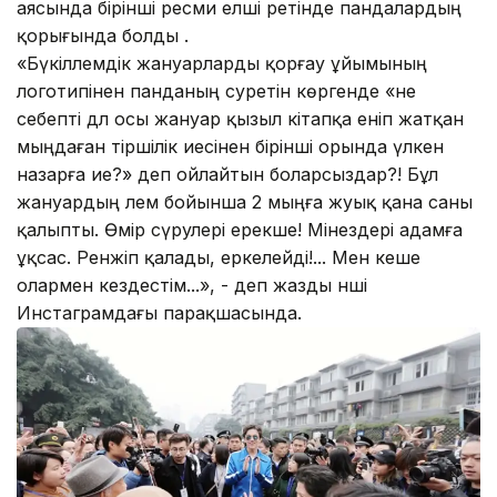
аясында бірінші ресми елші ретінде пандалардың
қорығында болды .
«Бүкіләлемдік жануарларды қорғау ұйымының
логотипінен панданың суретін көргенде «не
себепті дәл осы жануар қызыл кітапқа еніп жатқан
мыңдаған тіршілік иесінен бірінші орында үлкен
назарға ие?» деп ойлайтын боларсыздар?! Бұл
жануардың әлем бойынша 2 мыңға жуық қана саны
қалыпты. Өмір сүрулері ерекше! Мінездері адамға
ұқсас. Ренжіп қалады, еркелейді!... Мен кеше
олармен кездестім...», - деп жазды әнші
Инстаграмдағы парақшасында.