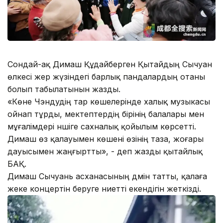
Сондай-ақ Димаш Құдайберген Қытайдың Сычуан
өлкесі жер жүзіндегі барлық пандалардың отаны
болып табылатынын жазды.
«Көне Чэндудің тар көшелерінде халық музыкасы
ойнап тұрды, мектептердің бірінің балалары мен
мұғалімдері әншіге сахналық қойылым көрсетті.
Димаш өз қалауымен көшені өзінің таза, жоғары
дауысымен жаңғыртты», - деп жазды қытайлық
БАҚ.
Димаш Сычуань асханасының дәмін татты, қалаға
жеке концертін беруге ниетті екендігін жеткізді.