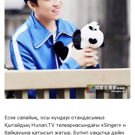
Еске салайық, осы күндері отандасымыз
Қытайдың Hunan.TV телеарнасындағы «Singer» ән
байқауына қатысып жатыр. Бүгінгі уақытқа дейін