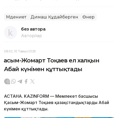
Мәдениет
Димаш Құдайберген
Өнер
без автора
Авторлар
08:02, 10 Тамыз 2026
Қасым-Жомарт Тоқаев ел халқын
Абай күнімен құттықтады
АСТАНА. KAZINFORM — Мемлекет басшысы
Қасым-Жомарт Тоқаев қазақстандықтарды Абай
күнімен құттықтады.