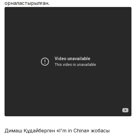
орналастырылған.
Димаш Құдайберген «I'm in China» жобасы