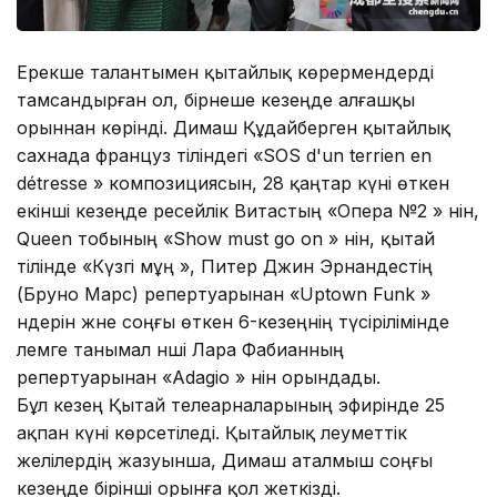
Ерекше талантымен қытайлық көрермендерді
тамсандырған ол, бірнеше кезеңде алғашқы
орыннан көрінді. Димаш Құдайберген қытайлық
сахнада француз тіліндегі «SOS d'un terrien en
détresse » композициясын, 28 қаңтар күні өткен
екінші кезеңде ресейлік Витастың «Опера №2 » әнін,
Queen тобының «Show must go on » әнін, қытай
тілінде «Күзгі мұң », Питер Джин Эрнандестің
(Бруно Марс) репертуарынан «Uptown Funk »
әндерін және соңғы өткен 6-кезеңнің түсірілімінде
әлемге танымал әнші Лара Фабианның
репертуарынан «Adagio » әнін орындады.
Бұл кезең Қытай телеарналарының эфирінде 25
ақпан күні көрсетіледі. Қытайлық әлеуметтік
желілердің жазуынша, Димаш аталмыш соңғы
кезеңде бірінші орынға қол жеткізді.