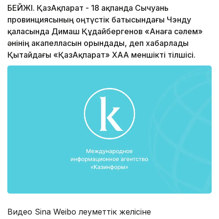
БЕЙЖІҢ. ҚазАқпарат - 18 ақпанда Сычуань
провинциясының оңтүстік батысындағы Чэнду
қаласында Димаш Құдайбергенов «Анаға сәлем»
әнінің акапелласын орындады, деп хабарлады
Қытайдағы «ҚазАқпарат» ХАА меншікті тілшісі.
Видео Sina Weibo әлеуметтік желісіне