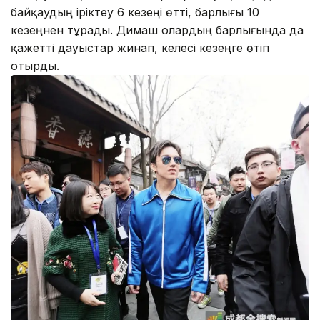
байқаудың іріктеу 6 кезеңі өтті, барлығы 10
кезеңнен тұрады. Димаш олардың барлығында да
қажетті дауыстар жинап, келесі кезеңге өтіп
отырды.