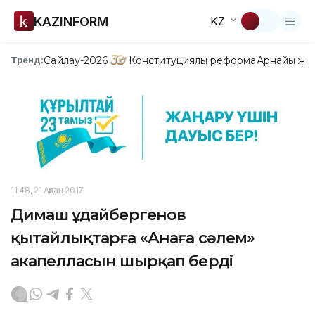
KAZINFORM
KZ
Сайлау-2026
Конституциялық реформа
Арнайы жо
Тренд:
11:48, 21 Ақпан 2017
Димаш Құдайбергенов
қытайлықтарға «Анаға сәлем»
акапелласын шырқап берді