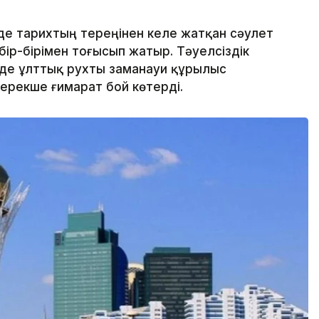
де тарихтың тереңінен келе жатқан сәулет
 бір-бірімен тоғысып жатыр. Тәуелсіздік
інде ұлттық рухты заманауи құрылыс
ерекше ғимарат бой көтерді.