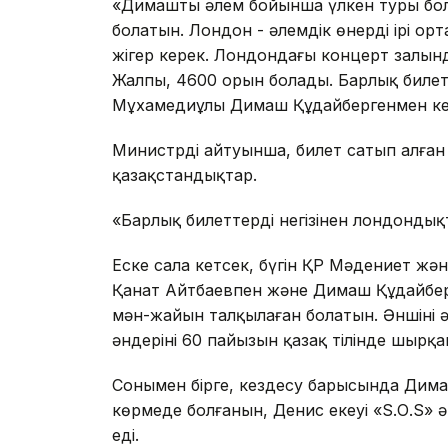
«Димаштың әлем бойынша үлкен туры бола
болатын. Лондон - әлемдік өнердің ірі орт
жігер керек. Лондондағы концерт залынд
Жалпы, 4600 орын болады. Барлық билетт
Мұхамедиұлы Димаш Құдайбергенмен ке
Министрдің айтуынша, билет сатып алған 
қазақстандықтар.
«Барлық билеттерді негізінен лондондық
Еске сала кетсек, бүгін ҚР Мәдениет ж
Қанат Айтбаевпен және Димаш Құдайберге
мән-жайын талқылаған болатын. Әншінің 
әндерінің 60 пайызын қазақ тілінде шырқ
Сонымен бірге, кездесу барысында Дима
көрмеде болғанын, Денис екеуі «S.О.S» 
еді.