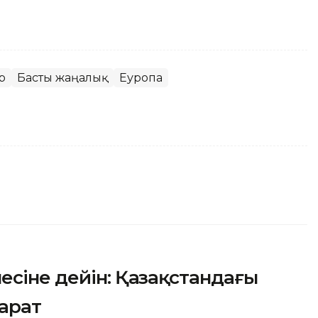
р
Басты жаңалық
Еуропа
есіне дейін: Қазақстандағы
арат