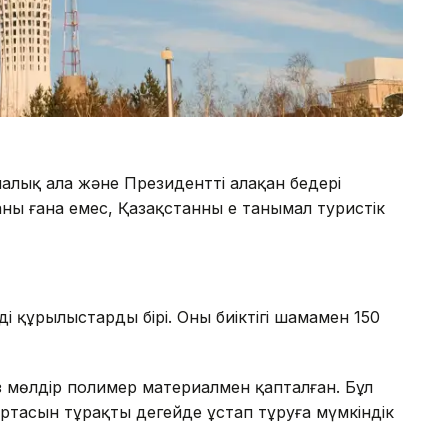
лық алаң және Президенттің алақан бедері
ың ғана емес, Қазақстанның ең танымал туристік
ді құрылыстардың бірі. Оның биіктігі шамамен 150
з мөлдір полимер материалмен қапталған. Бұл
і ортасын тұрақты деңгейде ұстап тұруға мүмкіндік