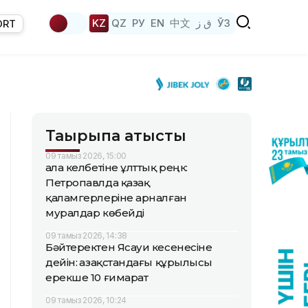
KZ
QZ
РУ
EN
中文
ق ز
ЎЗ
ORT
Тақырыпқа қатысты
09 тамыз 2026, 15:00
Қала келбетіне ұлттық реңк:
Петропавлда қазақ
қаламгерлеріне арналған
муралдар көбейді
09 тамыз 2026, 14:38
Бәйтеректен Ясауи кесенесіне
дейін: Қазақстандағы құрылысы
ерекше 10 ғимарат
09 тамыз 2026, 10:24