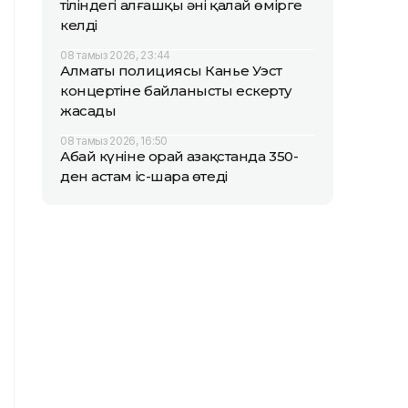
тіліндегі алғашқы әні қалай өмірге
келді
08 тамыз 2026, 23:44
Алматы полициясы Канье Уэст
концертіне байланысты ескерту
жасады
08 тамыз 2026, 16:50
Абай күніне орай Қазақстанда 350-
ден астам іс-шара өтеді