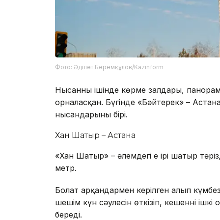
Фото: Әділет Беремқұлов/Kazinform
Нысанның ішінде көрме залдары, панорама
орналасқан. Бүгінде «Бәйтерек» – Астанан
нысандарының бірі.
Хан Шатыр – Астана
«Хан Шатыр» – әлемдегі ең ірі шатыр тәріз
метр.
Болат арқандармен керілген алып күмбе
шешім күн сәулесін өткізіп, кешеннің ішк
береді.