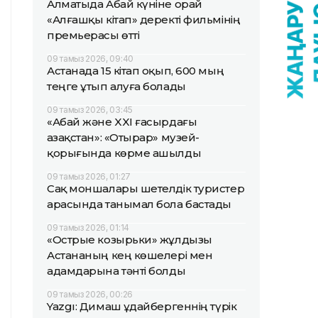
Алматыда Абай күніне орай
«Алғашқы кітап» деректі фильмінің
премьерасы өтті
09 тамыз 2026, 09:40
Астанада 15 кітап оқып, 600 мың
теңге ұтып алуға болады
09 тамыз 2026, 03:45
«Абай және XXI ғасырдағы
Қазақстан»: «Отырар» музей-
қорығында көрме ашылды
09 тамыз 2026, 01:27
Сақ моншалары шетелдік туристер
арасында танымал бола бастады
09 тамыз 2026, 01:14
«Острые козырьки» жұлдызы
Астананың кең көшелері мен
адамдарына тәнті болды
09 тамыз 2026, 00:26
Yazgı: Димаш Құдайбергеннің түрік