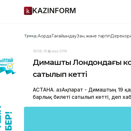
KAZINFORM
Ақорда
Тағайындау
Заң және тәртіп
Дерекқор
Тренд:
18:08, 16 Қараша 2018
Димаштың Лондондағы кон
сатылып кетті
АСТАНА. ҚазАқпарат - Димаштың 19 қа
барлық билеті сатылып кетті, деп хаб