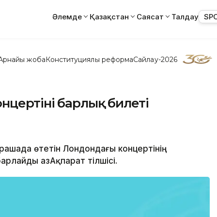
Әлемде
Қазақстан
Саясат
Талдау
SP
Арнайы жоба
Конституциялық реформа
Сайлау-2026
цертінің барлық билеті
рашада өтетін Лондондағы концертінің
арлайды ҚазАқпарат тілшісі.