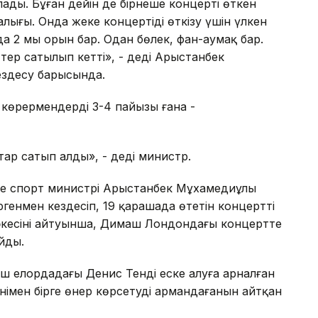
ды. Бұған дейін де бірнеше концерті өткен
алығы. Онда жеке концертіңді өткізу үшін үлкен
а 2 мың орын бар. Одан бөлек, фан-аумақ бар.
ер сатылып кетті», - деді Арыстанбек
здесу барысында.
көрермендердің 3-4 пайызы ғана -
тар сатып алды», - деді министр.
әне спорт министрі Арыстанбек Мұхамедиұлы
нмен кездесіп, 19 қарашада өтетін концерттің
әкесінің айтуынша, Димаш Лондондағы концертте
айды.
ш елордадағы Денис Тенді еске алуға арналған
әнімен бірге өнер көрсетуді армандағанын айтқан