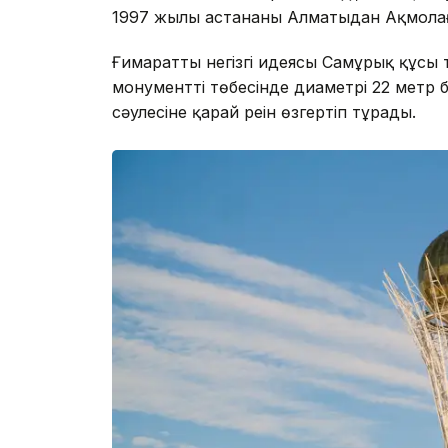
1997 жылы астананың Алматыдан Ақмолаға
Ғимараттың негізгі идеясы Самұрық құсы
монументтің төбесінде диаметрі 22 метр 
сәулесіне қарай реңін өзгертіп тұрады.