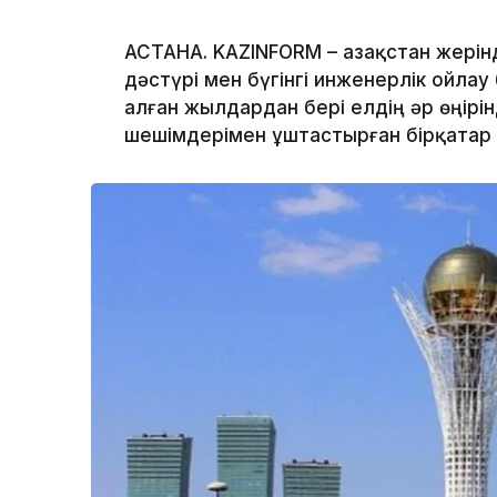
АСТАНА. KAZINFORM – Қазақстан жерін
дәстүрі мен бүгінгі инженерлік ойлау
алған жылдардан бері елдің әр өңір
шешімдерімен ұштастырған бірқатар 