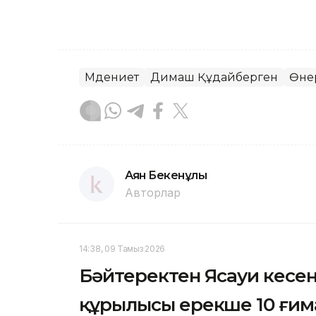
Мәдениет
Димаш Құдайберген
Өне
Аян Бекенұлы
Авторлар
14:38, 09 Тамыз 2026
Бәйтеректен Ясауи кесен
құрылысы ерекше 10 ғим