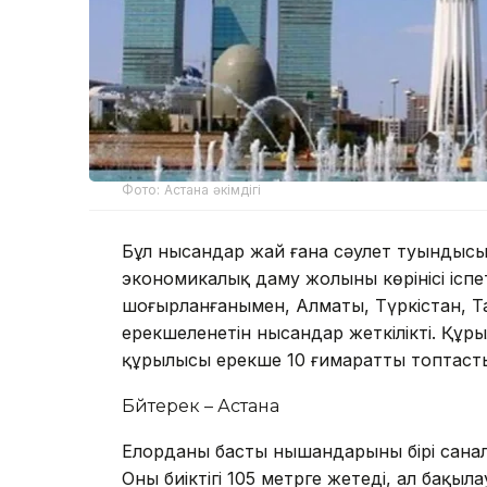
Фото: Астана әкімдігі
Бұл нысандар жай ғана сәулет туындысы
экономикалық даму жолының көрінісі іспе
шоғырланғанымен, Алматы, Түркістан, Тар
ерекшеленетін нысандар жеткілікті. Құры
құрылысы ерекше 10 ғимаратты топтаст
Бәйтерек – Астана
Елорданың басты нышандарының бірі сан
Оның биіктігі 105 метрге жетеді, ал бақыл