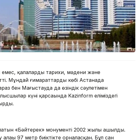
 емес, қалалардың тарихи, мәдени және
тті. Мұндай ғимараттардың көбі Астанада
аз бен Маңғыстауда да өзіндік сәулетімен
лысшылар күні қарсаңында Kazinform еліміздегі
ырды.
алатын «Бәйтерек» монументі 2002 жылы ашылды.
ау алаңы 97 метр биіктікте орналасқан. Бұл сан