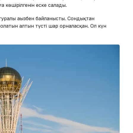
 көшірілгенін еске салады.
 туралы аңызбен байланысты. Сондықтан
болатын алтын түсті шар орналасқан. Ол күн