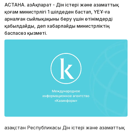
АСТАНА. ҚазАқпарат - Дін істері және азаматтық
қоғам министрлігі 1 шілдеден бастап, ҮЕҰ-ға
арналған сыйлықақыны беру үшін өтінімдерді
қабылдайды, деп хабарлайды министрліктің
баспасөз қызметі.
Қазақстан Республикасы Дін істері және азаматтық