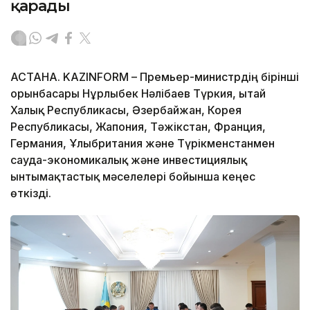
қарады
АСТАНА. KAZINFORM – Премьер-министрдің бірінші
орынбасары Нұрлыбек Нәлібаев Түркия, Қытай
Халық Республикасы, Әзербайжан, Корея
Республикасы, Жапония, Тәжікстан, Франция,
Германия, Ұлыбритания және Түрікменстанмен
сауда-экономикалық және инвестициялық
ынтымақтастық мәселелері бойынша кеңес
өткізді.