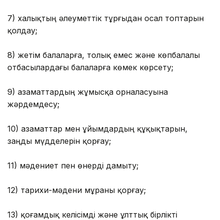
7) халықтың әлеуметтік тұрғыдан осал топтарын
қолдау;
8) жетім балаларға, толық емес және көпбалалы
отбасылардағы балаларға көмек көрсету;
9) азаматтардың жұмысқа орналасуына
жәрдемдесу;
10) азаматтар мен ұйымдардың құқықтарын,
заңды мүдделерін қорғау;
11) мәдениет пен өнерді дамыту;
12) тарихи-мәдени мұраны қорғау;
13) қоғамдық келісімді және ұлттық бірлікті