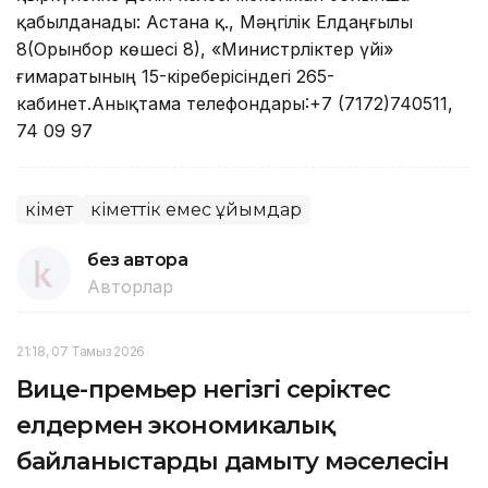
қабылданады: Астана қ., Мәңгілік Елдаңғылы
8(Орынбор көшесі 8), «Министрліктер үйі»
ғимаратының 15-кіреберісіндегі 265-
кабинет.Анықтама телефондары:+7 (7172)740511,
74 09 97
Үкімет
Үкіметтік емес ұйымдар
без автора
Авторлар
21:18, 07 Тамыз 2026
Вице-премьер негізгі серіктес
елдермен экономикалық
байланыстарды дамыту мәселесін