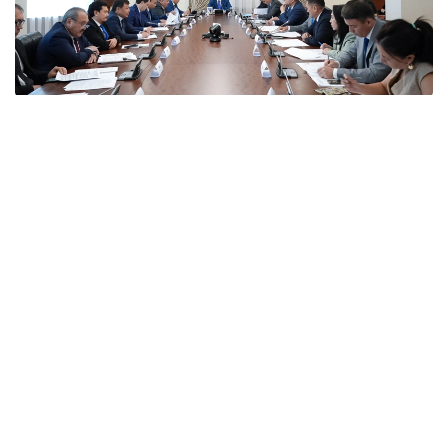
Фото: Үкімет
Отырыс барысында вице-премьер аталған
елдермен өзара тиімді ынтымақтастықты нығайту
мәселесі Мемлекет басшысының назарында екенін
атап өтті.
Кеңесте мемлекеттік органдар мен ұлттық
компаниялардың басшылары аталған елдермен
экономикалық ынтымақтастықтың қазіргі жай-күйі
және бірлескен жобалардың іске асырылу барысы
туралы баяндама жасады. Шетелдік
серіктестермен экономикалық ынтымақтастықтың
күн тәртібіндегі негізгі мәселелер талқыланып,
сыртқы экономикалық байланыстарды одан әрі