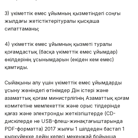
3) үкіметтік емес ұйымның қызметіндегі соңғы
жылдағы жетістіктерітуралы қысқаша
сипаттаманы;
4) үкіметтік емес ұйымның қызметі туралы
қоғамдастық (басқа үкіметтік емес ұйымдар)
өкілдерінің ұсынымдарын (екіден кем емес)
қамтиды.
Сыйақыны алу үшін үкіметтік емес ұйымдарды
ұсыну жөніндегі өтінімдер Дін істері және
азаматтық қоғам министрлігінің Азаматтық қоғам
комитетіне мемлекеттік және орыс тілдерінде
қағаз және электронды жеткізгіштерде (СD-
дискілерде не USB-флеш-жинақтағыштарында
PDF-форматта) 2017 жылғы 1 шілдеден бастап 1
қыркүйекке дейін келесі мекенжай бойынша