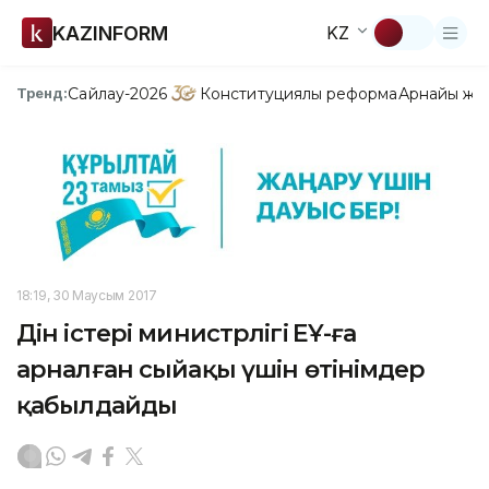
KAZINFORM
KZ
Сайлау-2026
Конституциялық реформа
Арнайы жо
Тренд:
18:19, 30 Маусым 2017
Дін істері министрлігі ҮЕҰ-ға
арналған сыйақы үшін өтінімдер
қабылдайды