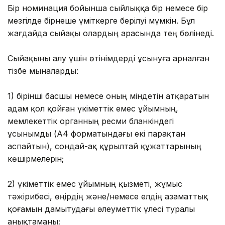
Бір номинация бойынша сыйлыққа бір немесе бір
мезгілде бірнеше үміткерге берілуі мүмкін. Бұл
жағдайда сыйақы олардың арасында тең бөлінеді.
Сыйақыны алу үшін өтінімдерді ұсынуға арналған
тізбе мыналарды:
1) бірінші басшы немесе оның міндетін атқаратын
адам қол қойған үкіметтік емес ұйымның,
мемлекеттік органның ресми бланкіндегі
ұсынымды (А4 форматындағы екі парақтан
аспайтын), сондай-ақ құрылтай құжаттарының
көшірмелерін;
2) үкіметтік емес ұйымның қызметі, жұмыс
тәжірибесі, өңірдің және/немесе елдің азаматтық
қоғамын дамытудағы әлеуметтік үлесі туралы
анықтаманы;