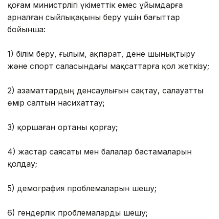
қоғам министрлігі үкіметтік емес ұйымдарға
арналған сыйлықақыны беру үшін бағыттар
бойынша:
1) білім беру, ғылым, ақпарат, дене шынықтыру
және спорт саласындағы мақсаттарға қол жеткізу;
2) азаматтардың денсаулығын сақтау, салауатты
өмір салтын насихаттау;
3) қоршаған ортаны қорғау;
4) жастар саясаты мен балалар бастамаларын
қолдау;
5) демография проблемаларын шешу;
6) гендерлік проблемаларды шешу;