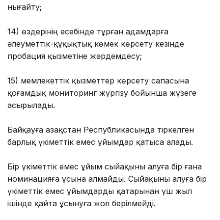
нығайту;
14) өздерінің есебінде тұрған адамдарға
әлеуметтік-құқықтық көмек көрсету кезінде
пробация қызметіне жәрдемдесу;
15) мемлекеттік қызметтер көрсету сапасына
қоғамдық мониторинг жүргізу бойынша жүзеге
асырылады.
Байқауға Қазақстан Республикасында тіркелген
барлық үкіметтік емес ұйымдар қатыса алады.
Бір үкіметтік емес ұйым сыйақыны алуға бір ғана
номинацияға ұсына алмайды. Сыйақыны алуға бір
үкіметтік емес ұйымдарды қатарынан үш жыл
ішінде қайта ұсынуға жол берілмейді.