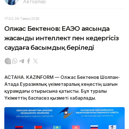
Авторлар
17:03, 06 Тамыз 2026
Олжас Бектенов: ЕАЭО аясында
жасанды интеллект пен кедергісіз
саудаға басымдық беріледі
АСТАНА. KAZINFORM — Олжас Бектенов Шолпан-
Атада Еуразиялық үкіметаралық кеңестің шағын
құрамдағы отырысына қатысты. Бұл туралы
Үкіметтің баспасөз қызметі хабарлады.