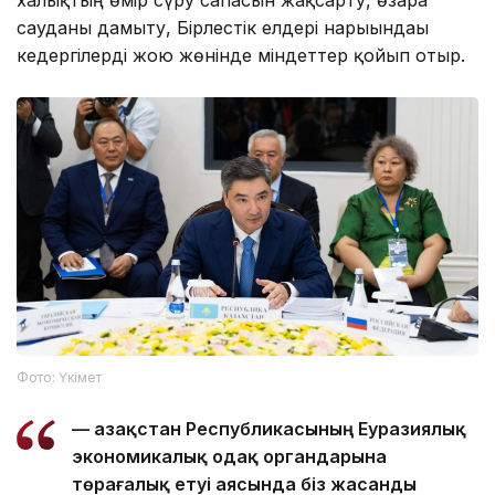
сауданы дамыту, Бірлестік елдері нарығындағы
кедергілерді жою жөнінде міндеттер қойып отыр.
Фото: Үкімет
— Қазақстан Республикасының Еуразиялық
экономикалық одақ органдарына
төрағалық етуі аясында біз жасанды