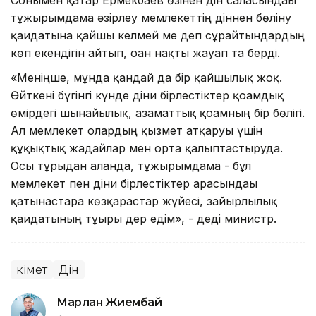
тұжырымдама әзірлеу мемлекеттің діннен бөліну
қағидатына қайшы келмей ме деп сұрайтындардың
көп екендігін айтып, оған нақты жауап та берді.
«Меніңше, мұнда қандай да бір қайшылық жоқ.
Өйткені бүгінгі күнде діни бірлестіктер қоғамдық
өмірдегі шынайылық, азаматтық қоғамның бір бөлігі.
Ал мемлекет олардың қызмет атқаруы үшін
құқықтық жағдайлар мен орта қалыптастыруда.
Осы тұрғыдан алғанда, тұжырымдама - бұл
мемлекет пен діни бірлестіктер арасындағы
қатынастарға көзқарастар жүйесі, зайырлылық
қағидатының тұғыры дер едім», - деді министр.
Үкімет
Дін
Марлан Жиембай