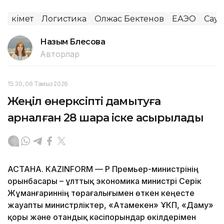
Үкімет
Логистика
Олжас Бектенов
ЕАЭО
Сауд
Назым Бөлесова
Авторлар
15:30, 06 Тамыз 2026
Жеңіл өнеркәсіпті дамытуға
арналған 28 шара іске асырылады
АСТАНА. KAZINFORM — ҚР Премьер-министрінің
орынбасары – ұлттық экономика министрі Серік
Жұманғариннің төрағалығымен өткен кеңесте
жауапты министрліктер, «Атамекен» ҰКП, «Даму»
қоры және отандық кәсіпорындар өкілдерімен