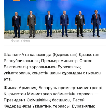
Фото: Үкімет
Шолпан-Ата қаласында (Қырғызстан) Қазақстан
Республикасының Премьер-министрі Олжас
Бектеновтің төрағалығымен Еуразиялық
үкіметаралық кеңестің шағын құрамдағы отырысы
өтті.
Жиынға Армения, Беларусь премьер-министрлері,
Қырғызстан Министрлер кабинетінің төрағасы —
Президент Әкімшілігінің басшысы, Ресей
Федерациясы Үкіметінің төрағасы, Еуразиялық