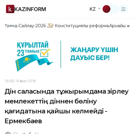
KAZINFORM
KZ
Сайлау-2026
Конституциялық реформа
Арнайы жо
Тренд:
13:08, 14 Қазан 2016
Дін саласында тұжырымдама әзірлеу
мемлекеттің діннен бөліну
қағидатына қайшы келмейді -
Ермекбаев