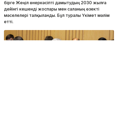
бірге Жеңіл өнеркәсіпті дамытудың 2030 жылға
дейінгі кешенді жоспары мен саланың өзекті
мәселелері талқыланды. Бұл туралы Үкімет мәлім
етті.
Фото: Үкімет
Қатысушыларға Жеңіл өнеркәсіпті дамытудың 2026-
2030 жылдарға арналған кешенді жоспарының