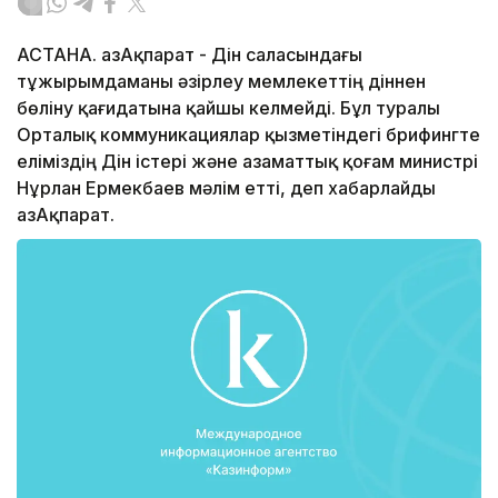
АСТАНА. ҚазАқпарат - Дін саласындағы
тұжырымдаманы әзірлеу мемлекеттің діннен
бөліну қағидатына қайшы келмейді. Бұл туралы
Орталық коммуникациялар қызметіндегі брифингте
еліміздің Дін істері және азаматтық қоғам министрі
Нұрлан Ермекбаев мәлім етті, деп хабарлайды
ҚазАқпарат.