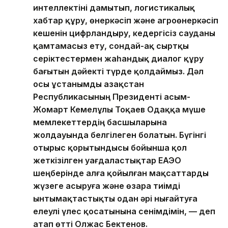
интеллектіні дамытып, логистикалық
хабтар құру, өнеркәсіп және агроөнеркәсіп
кешенін цифрландыру, кедергісіз сауданы
қамтамасыз ету, сондай-ақ сыртқы
серіктестермен жаһандық диалог құру
бағытын дәйекті түрде қолдаймыз. Дәл
осы ұстанымды Қазақстан
Республикасының Президенті Қасым-
Жомарт Кемелұлы Тоқаев Одаққа мүше
мемлекеттердің басшыларына
жолдауында белгілеген болатын. Бүгінгі
отырыс қорытындысы бойынша қол
жеткізілген уағдаластықтар ЕАЭО
шеңберінде алға қойылған мақсаттарды
жүзеге асыруға және өзара тиімді
ынтымақтастықты одан әрі нығайтуға
елеулі үлес қосатынына сенімдімін, — деп
атап өтті Олжас Бектенов.