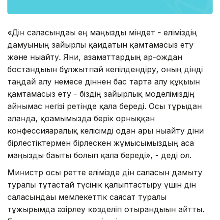
«Дін саласындағы ең маңызды міндет - еліміздің
дамуының зайырлы қағидатын қамтамасыз ету
және нығайту. Яғни, азаматтардың ар-ождан
бостандығын бұлжытпай кепілдендіру, оның дінді
таңдай алу немесе діннен бас тарта алу құқығын
қамтамасыз ету - біздің зайырлық моделіміздің
айнымас негізі ретінде қала береді. Осы тұрғыдан
алғанда, қоғамымызда берік орныққан
конфессияаралық келісімді одан ары нығайту діни
бірлестіктермен бірлескен жұмысымыздың аса
маңызды бағыты болып қала береді», - деді ол.
Министр осы ретте елімізде дін саласын дамыту
туралы тұтастай түсінік қалыптастыру үшін дін
саласындағы мемлекеттік саясат туралы
тұжырымда әзірлеу көзделіп отырғандығын айтты.