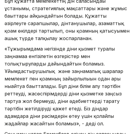
Бұл құжатта мемлекеттің дін саласындағы
ұстанымы, стратегиялық мақсаттары және жұмыс
бағыттары айқындайтын болады. Құжатты
әзірлеуге сарапшылар, дінтанушылар, азаматтық
қоғам өкілдері тартылып, оны қоғамның қатысуымен
ашық түрде талқылау жоспарланған.
«Тұжырымдама негізінде діни қызмет туралы
заңнамаға енгізілетін өзгерістер мен
толықтыруларды дайындайтын боламыз.
Ұйымдастырушылық және заңнамалық шаралар
мемлекет пен қоғамның зайырлылығын одан ары
нығайтуға бағытталады. Бұл діни білім алу тәртібін
реттеуді, жасөспірімдерді діни қызметке заңсыз
тартуға жол бермеуді, діни әдебиеттерді тарату
тәртібін жетілдіруді қажет етеді. Біз діндар
адамдарға діни рәсімдерін өтеу үшін қолайлы
жағдайлар жасайтын боламыз», - деді ол.
Сонымен қатар Ермекбаев өзінен дін саласындағы