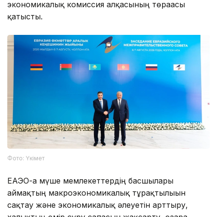
экономикалық комиссия алқасының төрағасы
қатысты.
Фото: Үкімет
ЕАЭО-ға мүше мемлекеттердің басшылары
аймақтың макроэкономикалық тұрақтылығын
сақтау және экономикалық әлеуетін арттыру,
халықтың өмір сүру сапасын жақсарту, өзара