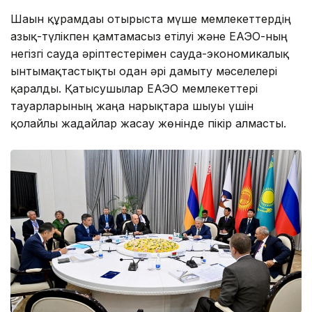
Шағын құрамдағы отырыста мүше мемлекеттердің
азық-түлікпен қамтамасыз етілуі және ЕАЭО-ның
негізгі сауда әріптестерімен сауда-экономикалық
ынтымақтастықты одан әрі дамыту мәселелері
қаралды. Қатысушылар ЕАЭО мемлекеттері
тауарларының жаңа нарықтарға шығуы үшін
қолайлы жағдайлар жасау жөнінде пікір алмасты.