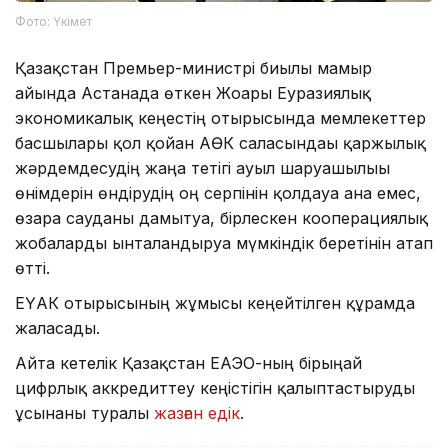
Фото: Үкімет
Қазақстан Премьер-министрі биылғы мамыр
айында Астанада өткен Жоғары Еуразиялық
экономикалық кеңестің отырысында мемлекеттер
басшылары қол қойған АӨК саласындағы қаржылық
жәрдемдесудің жаңа тетігі ауыл шаруашылығы
өнімдерін өндірудің оң серпінін қолдауға ғана емес,
өзара сауданы дамытуға, бірлескен кооперациялық
жобаларды ынталандыруға мүмкіндік беретінін атап
өтті.
ЕҮАК отырысының жұмысы кеңейтілген құрамда
жалғасады.
Айта кетелік Қазақстан ЕАЭО-ның бірыңғай
цифрлық аккредиттеу кеңістігін қалыптастыруды
ұсынғаны туралы
жазған едік
.