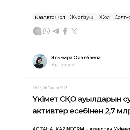
ҚазАвтоЖол
Жүргізуші
Жол
Солтүс
Эльмира Оралбаева
Авторлар
08:12, 06 Тамыз 2026
Үкімет СҚО ауылдарын с
активтер есебінен 2,7 мл
АСТАНА. KAZINFORM - Қазақстан Үкім