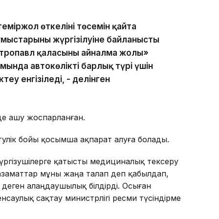
теміржол өткелінің төсемін қайта
мыстарының жүргізілуіне байланысты
тропавл қаласының айналма жолы»
нда автокөліктің барлық түрі үшін
еу енгізіледі, - делінген
де ашу жоспарланған.
әулік бойы қосымша ақпарат алуға болады.
 жүргізушілерге қатысты медициналық тексеру
 азаматтар мұны жаңа талап деп қабылдап,
а деген алаңдаушылық білдірді. Осыған
енсаулық сақтау министрлігі ресми түсіндірме