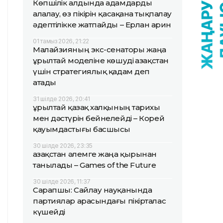
Көпшілік алдында адамдарды
алалау, өз пікірін қасақана тықпалау
әдептілікке жатпайды – Ерлан Қарин
01 тамыз 2026, 21:22
Малайзияның экс-сенаторы жаңа
Құрылтай моделіне көшуді Қазақстан
үшін стратегиялық қадам деп
атады
31 шілде 2026, 20:41
Құрылтай қазақ халқының тарихы
мен дәстүрін бейнелейді – Корей
қауымдастығы басшысы
30 шілде 2026, 23:35
Қазақстан әлемге жаңа қырынан
танылады – Games of the Future
30 шілде 2026, 11:37
Сарапшы: Сайлау науқанында
партиялар арасындағы пікірталас
күшейді