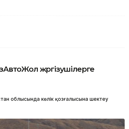
зАвтоЖол жүргізушілерге
қстан облысында көлік қозғалысына шектеу