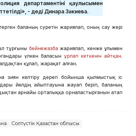
лиция департаментінің қаулысымен
тетілді», - деді Динара Зәкиева.
өгерген баланың суретін жариялап, оның сау жері
авл тұрғыны
бейнежазба
жариялап, кенже ұлымен
ргандары үлкен баласын
ұрлап кеткенін айтқан.
алдақтан құлап, жарақат алған.
на зиян келтіру дерегі бойынша қылмыстық іс
дары әйелдің айыптауына жауап беріп, баланың
ндықтан арнайы орталыққа орналастырғанын атап
ана
Солтүстік Қазақстан облысы