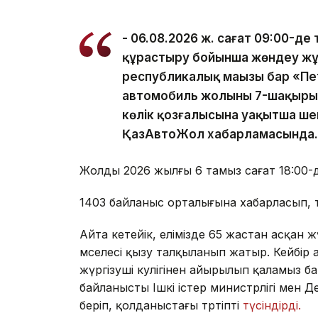
- 06.08.2026 ж. сағат 09:00-де 
құрастыру бойынша жөндеу жұ
республикалық маңызы бар «Пе
автомобиль жолының 7-шақырымы
көлік қозғалысына уақытша шект
ҚазАвтоЖол хабарламасында.
Жолды 2026 жылғы 6 тамыз сағат 18:00-
1403 байланыс орталығына хабарласып, т
Айта кетейік, елімізде 65 жастан асқан
мәселесі қызу талқыланып жатыр. Кейбір
жүргізуші куәлігінен айырылып қаламыз б
байланысты Ішкі істер министрлігі мен Д
беріп, қолданыстағы тәртіпті
түсіндірді.