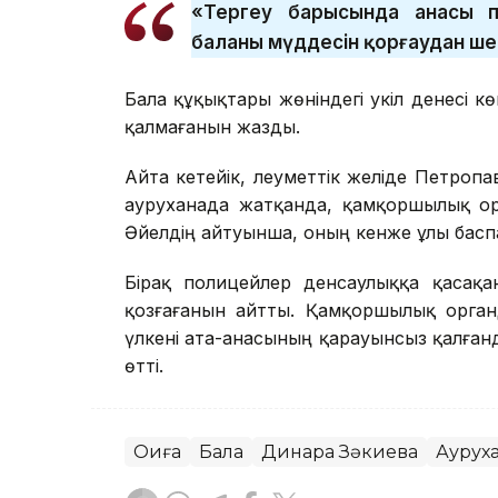
«Тергеу барысында анасы по
баланың мүддесін қорғаудан шет
Бала құқықтары жөніндегі уәкіл денесі к
қалмағанын жазды.
Айта кетейік, әлеуметтік желіде Петроп
ауруханада жатқанда, қамқоршылық о
Әйелдің айтуынша, оның кенже ұлы басп
Бірақ полицейлер денсаулыққа қасақа
қозғағанын айтты. Қамқоршылық орган
үлкені ата-анасының қарауынсыз қалға
өтті.
Оқиға
Бала
Динара Зәкиева
Аурух