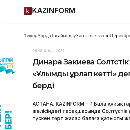
KAZINFORM
Ақорда
Тағайындау
Заң және тәртіп
Дерекқор
Тренд:
08:48, 01 Қазан 2024
Динара Закиева Солтүсті
«Ұлымды ұрлап кетті» де
берді
АСТАНА. KAZINFORM - ҚР Бала құқықта
желісіндегі парақшасында Солтүстік 
түскен төрт жасар балаға қатысты ж