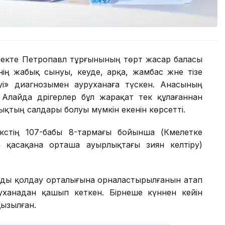
йекте Петропавл тұрғынының төрт жасар баласы
інің жабық сынуы, кеуде, арқа, жамбас және тізе
і» диагнозымен ауруханаға түскен. Анасының
 Алайда дәрігерлер бұл жарақат тек құлағаннан
ықтың салдары болуы мүмкін екенін көрсетті.
тің 107-бабы 8-тармағы бойынша (Кәмелетке
 қасақана орташа ауырлықтағы зиян келтіру)
ларды қолдау орталығына орналастырылғанын атап
руханадан қашып кеткен. Бірнеше күннен кейін
қызылған.