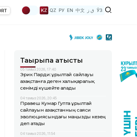
KZ
QZ
РУ
EN
中文
ق ز
ЎЗ
ORT
Тақырыпқа қатысты
05 тамыз 2026, 17:40
Эрик Парди: Құрылтай сайлауы
Қазақстанға деген халықаралық
сенімді күшейте алады
04 тамыз 2026, 20:45
Правеш Кумар Гупта Құрылтай
сайлауын Қазақстанның саяси
эволюциясындағы маңызды кезең
деп атады
04 тамыз 2026, 11:54