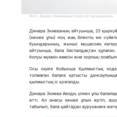
Фото: Динара Закиеваның Facebook парақшасынан
Динара Зәкиеваның айтуынша, 23 қыркү
(кенже ұлы) «оң жақ білектің екі сүйег
буындарының, жыныс мүшесінің көгеру
айтуынша, бала баспалдақтан құлаған.
болуы мүмкін емесін және зорлық-зомбыл
Осы оқиға бойынша Қылмыстық кодекс
толмаған балаға қатысты денсаулыққа
қылмыстық іс қозғалды.
Динара Зәкиева әйелдің үлкен ұлы бала
өтті. Ал анасы кенже ұлын ертіп, ау
табылып, бала қайтадан ауруханаға жат