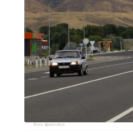
Фото: ҚазАвтоЖол