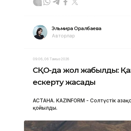
Эльмира Оралбаева
Авторлар
09:06, 06 Тамыз 2026
СҚО-да жол жабылды: Қа
ескерту жасады
АСТАНА. KAZINFORM - Солтүстік Қаза
қойылды.