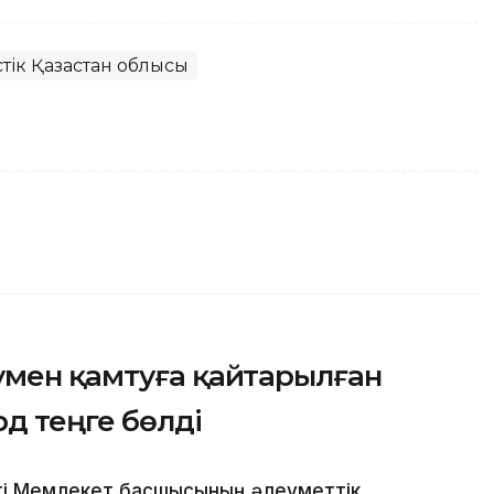
тік Қазақстан облысы
умен қамтуға қайтарылған
рд теңге бөлді
еті Мемлекет басшысының әлеуметтік