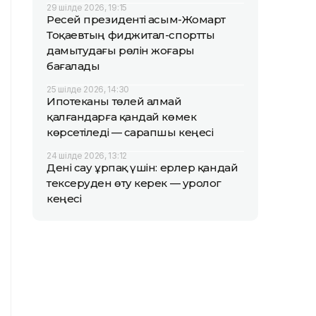
29 шілде 2026, 19:15
Ресей президенті Қасым-Жомарт
Тоқаевтың фиджитал-спортты
дамытудағы рөлін жоғары
бағалады
25 шілде 2026, 14:30
Ипотеканы төлей алмай
қалғандарға қандай көмек
көрсетіледі — сарапшы кеңесі
24 шілде 2026, 13:12
Дені сау ұрпақ үшін: ерлер қандай
тексеруден өту керек — уролог
кеңесі