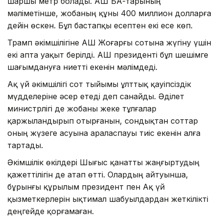
шаршы метр болады. АҚШ БАҚ-тарының
мәліметінше, жобаның құны 400 миллион долларға
дейін өскен. Бұл бастапқы есептен екі есе көп.
Трамп әкімшілігіне АҚШ Жоғарғы сотына жүгіну үшін
екі апта уақыт берілді. АҚШ президенті бұл шешімге
шағымдануға ниетті екенін мәлімдеді.
Ақ үй әкімшілігі сот тыйымы ұлттық қауіпсіздік
мүдделеріне әсер етеді деп санайды. Әділет
министрлігі де жобаны жеке тұлғалар
қаржыландырып отырғанын, сондықтан соттар
оның жүзеге асуына араласпауы тиіс екенін алға
тартады.
Әкімшілік өкілдері Шығыс қанатты жаңғыртудың
қажеттілігін де атап өтті. Олардың айтуынша,
бұрынғы құрылым президент пен Ақ үй
қызметкерлерін ықтимал шабуылдардан жеткілікті
деңгейде қорғамаған.