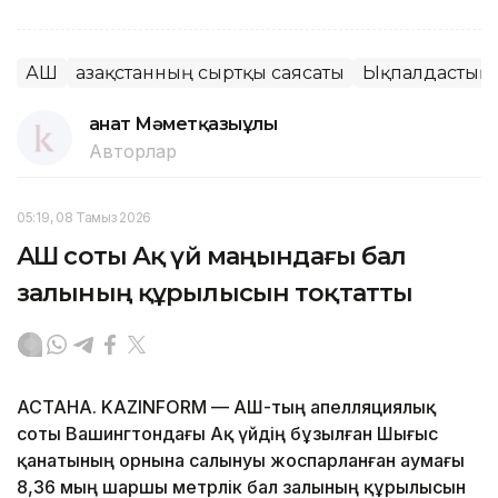
АҚШ
Қазақстанның сыртқы саясаты
Ықпалдастық
Қанат Мәметқазыұлы
Авторлар
05:19, 08 Тамыз 2026
АҚШ соты Ақ үй маңындағы бал
залының құрылысын тоқтатты
АСТАНА. KAZINFORM — АҚШ-тың апелляциялық
соты Вашингтондағы Ақ үйдің бұзылған Шығыс
қанатының орнына салынуы жоспарланған аумағы
8,36 мың шаршы метрлік бал залының құрылысын