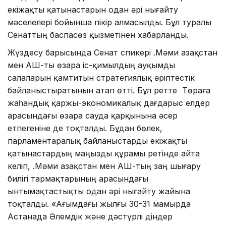
екіжақты қатынастарын одан әрі нығайту
мәселелері бойынша пікір алмасылды. Бұл туралы
Сенаттың баспасөз қызметінен хабарланды.
Жүздесу барысында Сенат спикері Қ.Мәми Қазақстан
мен АҚШ-ты өзара іс-қимылдың ауқымды
салаларын қамтитын стратегиялық әріптестік
байланыстыратынын атап өтті. Бұл ретте Төраға
жаһандық қаржы-экономикалық дағдарыс елдер
арасындағы өзара сауда қарқынына әсер
етпегеніне де тоқталды. Бұдан бөлек,
парламентаралық байланыстарды екіжақты
қатынастардың маңызды құрамы ретінде айта
келіп, Қ.Мәми Қазақстан мен АҚШ-тың заң шығару
билігі тармақтарының арасындағы
ынтымақтастықты одан әрі нығайту жайына
тоқталды. «Ағымдағы жылғы 30-31 мамырда
Астанада Әлемдік және дәстүрлі діндер