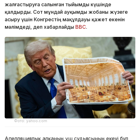
жалғастыруға салынған тыйымды күшінде
қалдырды. Сот мұндай ауқымды жобаны жүзеге
асыру үшін Конгрестің мақұлдауы қажет екенін
мәлімдеді, деп хабарлайды
BBC
.
Фото: yahoo.com
Апелляциялық алқаның үш судьясының екеуі бұл