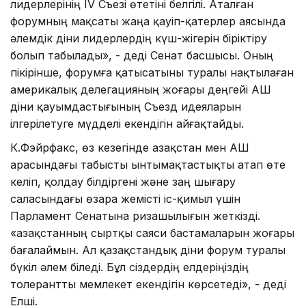
лидерлерінің IV Съезі өтетіні белгілі. Аталған
форумның мақсаты жаңа қауіп-қатерлер аясында
әлемдік діни лидерлердің күш-жігерін біріктіру
болып табылады», - деді Сенат басшысы. Оның
пікірінше, форумға қатысатыны туралы нақтылаған
америкалық делегацияның жоғары деңгейі АҚШ
діни қауымдастығының Съезд идеяларын
ілгерілетуге мүдделі екендігін айғақтайды.
К.Фэйрфакс, өз кезегінде Қазақстан мен АҚШ
арасындағы табысты ынтымақтастықты атап өте
келіп, қолдау білдіргені және заң шығару
саласындағы өзара жемісті іс-қимыл үшін
Парламент Сенатына ризашылығын жеткізді.
«Қазақстанның сыртқы саяси бастамаларын жоғары
бағалаймын. Ал қазақстандық діни форум туралы
бүкіл әлем біледі. Бұл сіздердің елдеріңіздің
толерантты мемлекет екендігін көрсетеді», - деді
Елші.