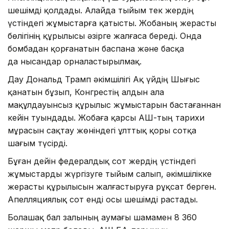
шешімді қолдады. Алайда тыйым тек жердің
үстіндегі жұмыстарға қатысты. Жобаның жерасты
бөлігінің құрылысы әзірге жалғаса береді. Онда
бомбадан қорғанатын баспана және басқа
да нысандар орналастырылмақ.
Дау Дональд Трамп әкімшілігі Ақ үйдің Шығыс
қанатын бұзып, Конгрестің алдын ала
мақұлдауынсыз құрылыс жұмыстарын бастағаннан
кейін туындады. Жобаға қарсы АҚШ-тың тарихи
мұрасын сақтау жөніндегі ұлттық қоры сотқа
шағым түсірді.
Бұған дейін федералдық сот жердің үстіндегі
жұмыстарды жүргізуге тыйым салып, әкімшілікке
жерасты құрылысын жалғастыруға рұқсат берген.
Апелляциялық сот енді осы шешімді растады.
Болашақ бал залының аумағы шамамен 8 360