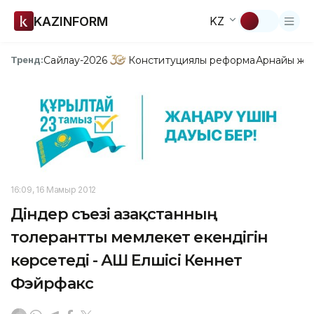
KAZINFORM
KZ
Сайлау-2026
Конституциялық реформа
Арнайы жо
Тренд:
16:09, 16 Мамыр 2012
Діндер съезі Қазақстанның
толерантты мемлекет екендігін
көрсетеді - АҚШ Елшісі Кеннет
Фэйрфакс