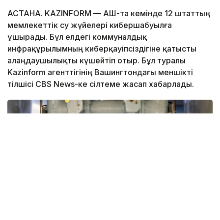
АСТАНА. KAZINFORM — АҚШ-та кемінде 12 штаттың
мемлекеттік су жүйелері кибершабуылға
ұшырады. Бұл елдегі коммуналдық
инфрақұрылымның киберқауіпсіздігіне қатысты
алаңдаушылықты күшейтіп отыр. Бұл туралы
Kazinform агенттігінің Вашингтондағы меншікті
тілшісі CBS News-ке сілтеме жасап хабарлады.
Фото: whyy.org