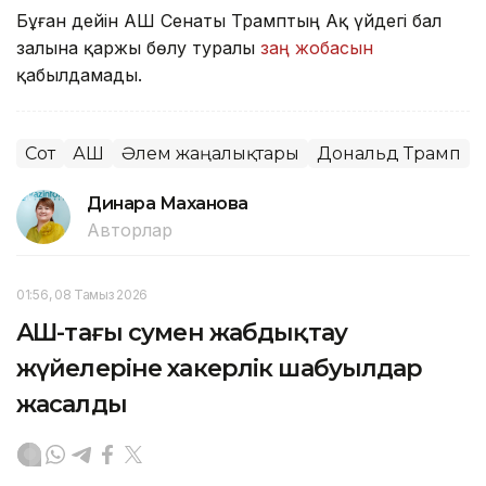
Бұған дейін АҚШ Сенаты Трамптың Ақ үйдегі бал
залына қаржы бөлу туралы
заң жобасын
қабылдамады.
Сот
АҚШ
Әлем жаңалықтары
Дональд Трамп
Динара Маханова
Авторлар
01:56, 08 Тамыз 2026
АҚШ-тағы сумен жабдықтау
жүйелеріне хакерлік шабуылдар
жасалды