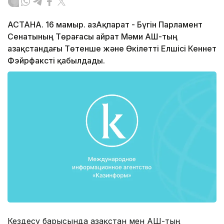
АСТАНА. 16 мамыр. ҚазАқпарат - Бүгін Парламент
Сенатының Төрағасы Қайрат Мәми АҚШ-тың
Қазақстандағы Төтенше және Өкілетті Елшісі Кеннет
Фэйрфаксті қабылдады.
Кездесу барысында Қазақстан мен АҚШ-тың