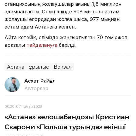
станциясының жолаушылар ағыны 1,8 миллион
адамнан асты. Оның ішінде 908 мыңнан астам
жолаушы елордадан жолға шықса, 977 мыңнан
астам адам Астанаға келген.
Айта кетейік, елімізде жаңғыртылған 70 теміржол
вокзалы
пайдалануға
берілді.
Астана
Құрылыс
Вокзал
Асхат Райқұл
Авторлар
00:20, 07 Тамыз 2026
«Астана» велошабандозы Кристиан
Скарони «Польша турында» екінші