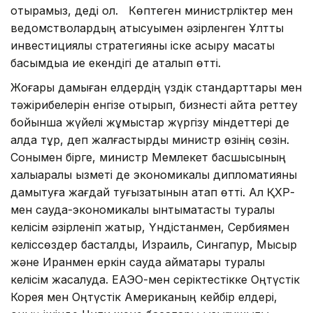
отырамыз, деді ол. Көптеген министрліктер мен
ведомстволардың қатысуымен әзірленген Ұлттық
инвестициялық страте­гияны іске асыру мақсаты
басым­дыққа ие екендігі де аталып өтті.
Жоғары дамы­ған елдердің үздік стандарттары мен
тәжірибелерін енгізе отырып, биз­несті қайта реттеу
бойынша жүйелі жұмыстар жүргізу міндеттері де
алда тұр, деп жалғастырды министр өзінің сөзін.
Сонымен бірге, министр Мем­лекет басшысының
халықаралық қыз­меті де экономикалық дипло­ма­тия­ны
дамытуға жағдай туғызаты­нын атап өтті. Ал ҚХР-
мен сауда-эко­­номикалық ынтымақтастық тура­лы
келісім әзірленіп жатыр, Үнд­іс­танмен, Сербиямен
келіссөздер бас­талды, Израиль, Сингапур, Мы­сыр
және Иранмен еркін сауда ай­мақтары туралы
келісім жасалуда. ЕАЭО-мен серіктестікке Оңтүстік
Корея мен Оңтүстік Американың кейбір елдері,