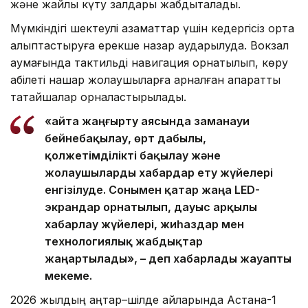
және жайлы күту залдары жабдықталады.
Мүмкіндігі шектеулі азаматтар үшін кедергісіз орта
қалыптастыруға ерекше назар аударылуда. Вокзал
аумағында тактильді навигация орнатылып, көру
қабілеті нашар жолаушыларға арналған ақпараттық
тақтайшалар орналастырылады.
«Қайта жаңғырту аясында заманауи
бейнебақылау, өрт дабылы,
қолжетімділікті бақылау және
жолаушыларды хабардар ету жүйелері
енгізілуде. Сонымен қатар жаңа LED-
экрандар орнатылып, дауыс арқылы
хабарлау жүйелері, жиһаздар мен
технологиялық жабдықтар
жаңартылады», – деп хабарлады жауапты
мекеме.
2026 жылдың қаңтар–шілде айларында Астана-1