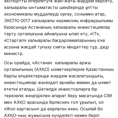
экспортты ілгерілетуге жан-жақты жәрдем көрсету,
халық­аралық ынтымақтастық шеңберін­де ұлттық
экономикалық мүдде­лерді қорғау, сонымен қатар,
ЭКС­ПО-2017 халықаралық көрмесінің инфра­құрылымы
базасында Астананың халық­аралық инвестициялар
тарту орта­лығына айналуына ықпал ету, «IT»,
«Стартап» халықаралық бағдар­ла­ма­ларының іске
асуына жағдай туғызу сияқты міндеттер тұр, деді
министр.
Осы орайда, «Астана» халық­ара­лық қаржы
орталығының (АХҚО) қызметкерлеріне Қазақстанның
барлық елшіліктерінде жәрдем жаса­ла­­тындығы,
инвестициялар жөнін­дегі арнайы маман да қызмет
ете­тіні аталды. Шетелдік инвесторларға бір
терезелік жеңілдікпен ақпарат беру мақсатында СІМ
мен АХҚО арасында бірлескен топ құрылып, ол
«Жол картасын» да әзірлеген екен. Осылай біз
АХҚО-ның жұмысына күнделікті көмек беріп