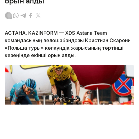
орын алды
АСТАНА. KAZINFORM — XDS Astana Team
командасының велошабандозы Кристиан Скарони
«Польша туры» көпкүндік жарысының төртінші
кезеңінде екінші орын алды.