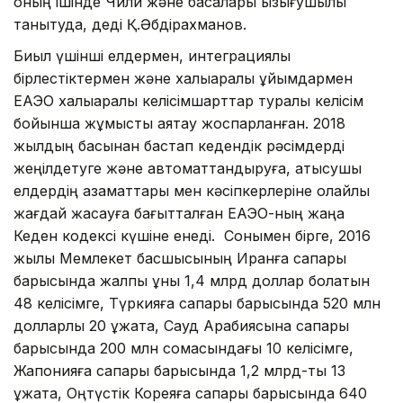
оның ішінде Чили және басқалары қызығушылық
танытуда, деді Қ.Әбдірахманов.
Биыл үшінші елдермен, инте­гра­циялық
бірлестіктермен және халықаралық ұйымдармен
ЕАЭО халықаралық келісімшарттар туралы келісім
бойынша жұмысты аяқтау жоспарланған. 2018
жылдың басынан бастап кедендік рәсімдерді
жеңілдетуге және автоматтандыруға, қатысушы
елдердің азаматтары мен кәсіпкерлеріне қолайлы
жағдай жасауға бағытталған ЕАЭО-ның жаңа
Кеден кодексі күшіне енеді. Сонымен бірге, 2016
жылы Мем­лекет басшысының Иранға сапа­ры
барысында жалпы құны 1,4 млрд доллар болатын
48 келісімге, Түркияға сапары барысында 520 млн
долларлық 20 құжатқа, Сауд Арабиясына сапары
барысында 200 млн сомасындағы 10 келісімге,
Жапонияға сапары барысында 1,2 млрд-тық 13
құжатқа, Оңтүстік Кореяға сапары барысында 640