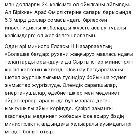
млн долларлық 24 келісімге қол қойылғаны айтылды.
Ал Біріккен Араб Әмірліктеріне сапары барысында
6,3 млрд доллар сомасындағы бірлескен
инвестициялық жобаларды жүзеге асыру туралы
келісімдерге қол жеткізілген болатын.
Одан әрі министр Елбасы Н.Назарбаевтың
«Болашаққа бағдар: рухани жаңғыру» мақаласындағы
талаптарды орындауға да Сыртқы істер министрлігі
кірісіп кеткенін жеткізді. Осынау бағдарламаны
шет­ел жұртшылығына түсіндіру бойынша жүйелі
жұмыстар жүргізі­луде. Әлемдік сарапшылар,
өнерта­ну­шылар, әдебиетшілер мен мәдениет
қайраткерлері арасында бұл мақалаға деген
қызығушылық айқын көрінуде. Қазіргі заманғы
қазақстандық мәдениет жобасын іске асыру біздің
министрліктің алдындағы халықаралық ауқымдағы ірі
міндет болып отыр.