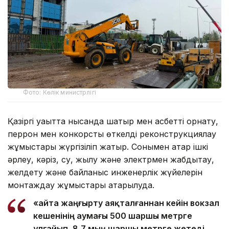
Фото: Көлік министрлігі
Қазіргі уақытта нысанда шатыр мен қасбетті орнату,
перрон мен конкорстық өткелді реконструкциялау
жұмыстары жүргізіліп жатыр. Сонымен қатар ішкі
әрлеу, кәріз, су, жылу және электрмен жабдықтау,
желдету және байланыс инженерлік жүйелерін
монтаждау жұмыстары атқарылуда.
«Қайта жаңғырту аяқталғаннан кейін вокзал
кешенінің аумағы 500 шаршы метрге
ұлғайып, 8,7 мың шаршы метрге жетеді.