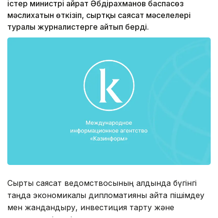
істер министрі Қайрат Әбді­рах­манов баспасөз
мәслихатын өткізіп, сыртқы саясат мәселелері
туралы журналистерге айтып берді.
Сыртқы саясат ведомствосының алдында бүгінгі
таңда экономикалық дипломатияны қайта пішімдеу
мен жандандыру, инвестиция тарту және