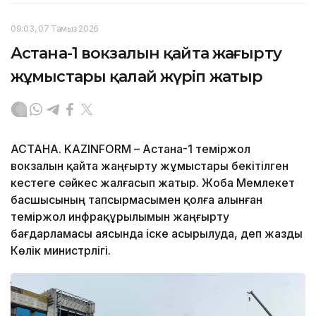
09:03, 07 Тамыз 2026
Астана-1 вокзалын қайта жаңғырту
жұмыстары қалай жүріп жатыр
АСТАНА. KAZINFORM – Астана-1 теміржол
вокзалын қайта жаңғырту жұмыстары бекітілген
кестеге сәйкес жалғасып жатыр. Жоба Мемлекет
басшысының тапсырмасымен қолға алынған
теміржол инфрақұрылымын жаңғырту
бағдарламасы аясында іске асырылуда, деп жазды
Көлік министрлігі.