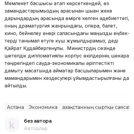
Мемлекет басшы­сы атап көрсет­кендей, өз
замандас­тары­мыздың арасынан шыққан жеке
дарын­­дар­дың арқасында өмірге келген әде­биеттегі,
оның драматургия жан­­рындағы, опера, балет,
кино, бей­­нелеу өнері саласындағы маңызды ең­бек­
терді танымал етуге күш жұмыл­дырамыз, деді
Қайрат Құдайбер­генұлы. Министрдің сөзінде
шетелдік дипломатиялық корпус өкілдерінің шекара
төңірегіндегі сауда-эко­но­микалық әріптестікті
дамыту мақсатында аймақтар басшыларымен және
мамандарымен кездесулері ұйымдастырылғаны да
айтылды.
Астана
Экономика
Қазақстанның сыртқы саясат
без автора
Авторлар