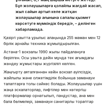
Бұл жолаушыларға қолайлы жағдай жасап,
жыл сайын артып келе жатқан
жолаушылар ағынына сапалы қызмет
көрсетуге мүмкіндік береді», – делінген
хабарламада.
Қазіргі уақытта құрылыс алаңында 255 маман мен 12
бірлік арнайы техника жұмылдырылған.
Астана-1 вокзалы 1990 жылы пайдалануға
берілген. Осы уақытқа дейін мұнда тек ағымдағы
жөндеу жұмыстары жүргізіліп келген.
Жаңғырту аяқталғаннан кейін вокзал қауіпсіздік,
жайлылық және қолжетімділік бойынша заманауи
талаптарға толық сәйкес болады. Жолаушылар үшін
жаңа эскалаторлар, лифтілер мен көтергіш
платформалар орнатылып, пандустар, ана мен
бала бөлмелері, заманауи санитарлық тораптар