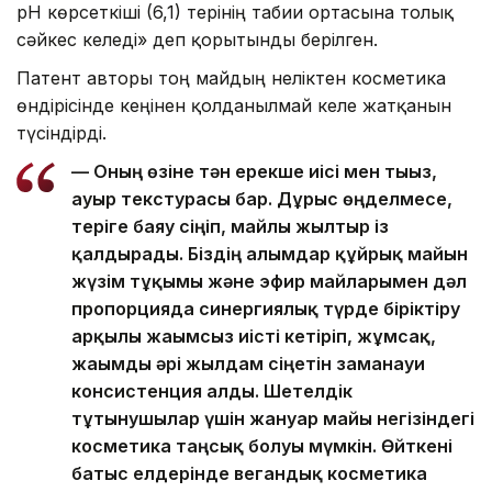
pH көрсеткіші (6,1) терінің табиғи ортасына толық
сәйкес келеді» деп қорытынды берілген.
Патент авторы тоң майдың неліктен косметика
өндірісінде кеңінен қолданылмай келе жатқанын
түсіндірді.
— Оның өзіне тән ерекше иісі мен тығыз,
ауыр текстурасы бар. Дұрыс өңделмесе,
теріге баяу сіңіп, майлы жылтыр із
қалдырады. Біздің ғалымдар құйрық майын
жүзім тұқымы және эфир майларымен дәл
пропорцияда синергиялық түрде біріктіру
арқылы жағымсыз иісті кетіріп, жұмсақ,
жағымды әрі жылдам сіңетін заманауи
консистенция алды. Шетелдік
тұтынушылар үшін жануар майы негізіндегі
косметика таңсық болуы мүмкін. Өйткені
батыс елдерінде вегандық косметика