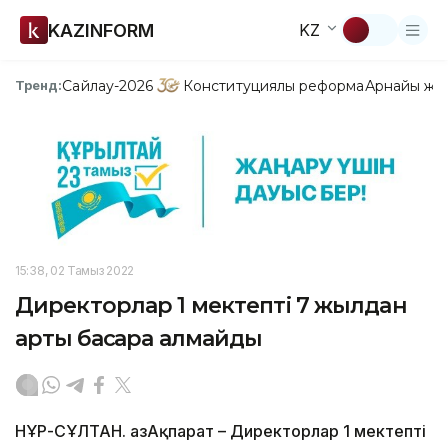
KAZINFORM
KZ
Сайлау-2026
Конституциялық реформа
Арнайы жо
Тренд:
15:38, 02 Тамыз 2022
Директорлар 1 мектепті 7 жылдан
артық басқара алмайды
НҰР-СҰЛТАН. ҚазАқпарат – Директорлар 1 мектепті