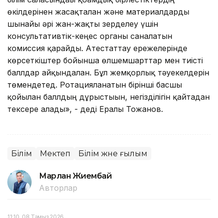
өкілдерінен жасақталған және материалдарды
шынайы әрі жан-жақты зерделеу үшін
консультативтік-кеңес органы саналатын
комиссия қарайды. Атестаттау ережелерінде
көрсеткіштер бойынша өлшемшарттар мен тиісті
баллдар айқындалған. Бұл жемқорлық тәуекелдерін
төмендетед. Ротацияланатын бірінші басшы
қойылған баллдың дұрыстығын, негізділігін қайтадан
тексере алады», - деді Ералы Тоғжанов.
Білім
Мектеп
Білім және ғылым
Марлан Жиембай
Авторлар
11:10, 08 Тамыз 2026