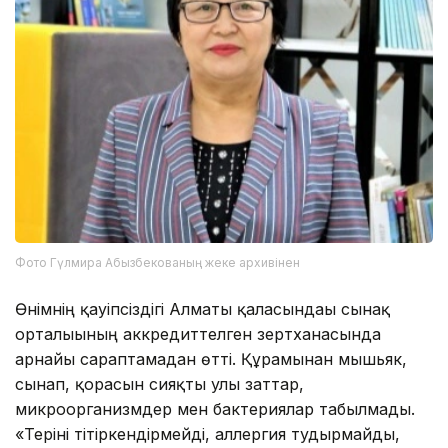
Фото Гүлмира Абызбекованың жеке архивінен
Өнімнің қауіпсіздігі Алматы қаласындағы сынақ
орталығының аккредиттелген зертханасында
арнайы сараптамадан өтті. Құрамынан мышьяк,
сынап, қорғасын сияқты улы заттар,
микроорганизмдер мен бактериялар табылмады.
«Теріні тітіркендірмейді, аллергия тудырмайды,