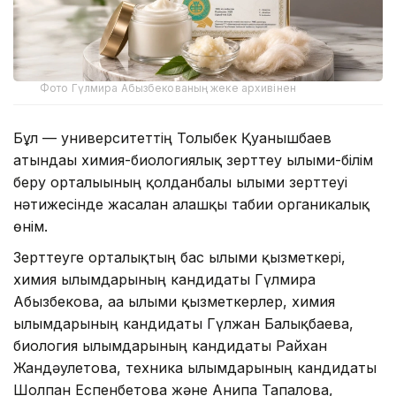
Фото Гүлмира Абызбекованың жеке архивінен
Бұл — университеттің Толыбек Қуанышбаев
атындағы химия-биологиялық зерттеу ғылыми-білім
беру орталығының қолданбалы ғылыми зерттеуі
нәтижесінде жасалған алғашқы табиғи органикалық
өнім.
Зерттеуге орталықтың бас ғылыми қызметкері,
химия ғылымдарының кандидаты Гүлмира
Абызбекова, аға ғылыми қызметкерлер, химия
ғылымдарының кандидаты Гүлжан Балықбаева,
биология ғылымдарының кандидаты Райхан
Жандәулетова, техника ғылымдарының кандидаты
Шолпан Еспенбетова және Анипа Тапалова,