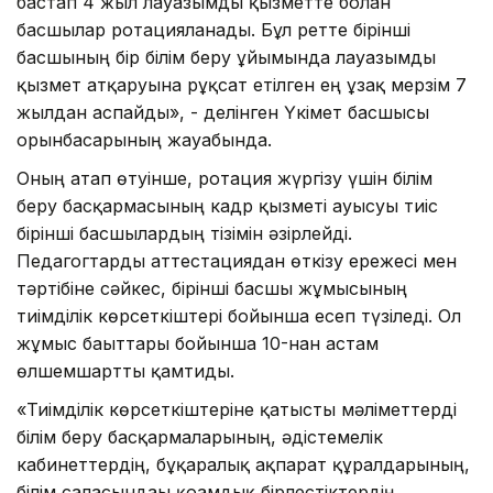
бастап 4 жыл лауазымды қызметте болған
басшылар ротацияланады. Бұл ретте бірінші
басшының бір білім беру ұйымында лауазымды
қызмет атқаруына рұқсат етілген ең ұзақ мерзім 7
жылдан аспайды», - делінген Үкімет басшысы
орынбасарының жауабында.
Оның атап өтуінше, ротация жүргізу үшін білім
беру басқармасының кадр қызметі ауысуы тиіс
бірінші басшылардың тізімін әзірлейді.
Педагогтарды аттестациядан өткізу ережесі мен
тәртібіне сәйкес, бірінші басшы жұмысының
тиімділік көрсеткіштері бойынша есеп түзіледі. Ол
жұмыс бағыттары бойынша 10-нан астам
өлшемшартты қамтиды.
«Тиімділік көрсеткіштеріне қатысты мәліметтерді
білім беру басқармаларының, әдістемелік
кабинеттердің, бұқаралық ақпарат құралдарының,
білім саласындағы қоғамдық бірлестіктердің