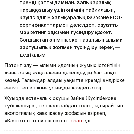
тренді қатты дамыған. Халықаралық
нарыққа шығу үшін өнімнің табиғилығын,
қауіпсіздігін халықаралық ISO және ECO-
сертификаттармен дәлелдеп, сауатты
маркетинг әдісімен түсіндіру қажет.
Сондықтан өнімнің эко-тазалығын ғылыми
ағартушылық жолмен түсіндіру керек, —
деді ғалым.
Патент алу — ғылыми идеяның жұмыс істейтінін
және оның жаңа екенін дәлелдеудің бастапқы
кезеңі. Ғалымдар алдағы уақытта кремді өндіріске
енгізіп, ел игілігіне ұсынуды көздеп отыр.
Жуырда астаналық оқушы Зайна Жүсіпбекова
түйежапырақ пен қалақайдан толық ыдырайтын
экологиялық қағаз жасау жобасын әзірлеп,
«Қазпатенттен» екі патент
алған
еді.