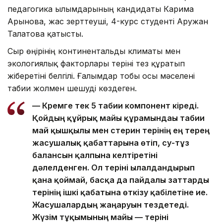
педагогика ғылымдарының кандидаты Карима
Арынова, жас зерттеуші, 4-курс студенті Аружан
Талғатова қатысты.
Сыр өңірінің континентальды климаты мен
экологиялық факторлары теріні тез құрғатып
жіберетіні белгілі. Ғалымдар тобы осы мәселені
табиғи жолмен шешуді көздеген.
— Кремге тек 5 табиғи компонент кіреді.
Қойдың құйрық майы құрамындағы табиғи
май қышқылы мен стерин терінің ең терең
жасушалық қабаттарына өтіп, су-тұз
балансын қалпына келтіретіні
дәлелденген. Ол теріні ылғалдандырып
қана қоймай, басқа да пайдалы заттарды
терінің ішкі қабатына өткізу қабілетіне ие.
Жасушалардың жаңаруын тездетеді.
Жүзім тұқымының майы — теріні