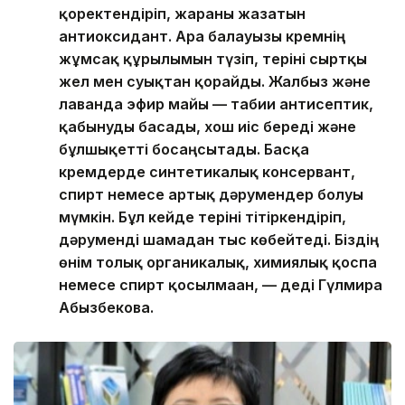
қоректендіріп, жараны жазатын
антиоксидант. Ара балауызы кремнің
жұмсақ құрылымын түзіп, теріні сыртқы
жел мен суықтан қорғайды. Жалбыз және
лаванда эфир майы — табиғи антисептик,
қабынуды басады, хош иіс береді және
бұлшықетті босаңсытады. Басқа
кремдерде синтетикалық консервант,
спирт немесе артық дәрумендер болуы
мүмкін. Бұл кейде теріні тітіркендіріп,
дәруменді шамадан тыс көбейтеді. Біздің
өнім толық органикалық, химиялық қоспа
немесе спирт қосылмаған, — деді Гүлмира
Абызбекова.