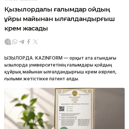
Қызылордалық ғалымдар қойдың
құйрық майынан ылғалдандырғыш
крем жасады
ҚЫЗЫЛОРДА. KAZINFORM — Қорқыт ата атындағы
Қызылорда университетінің ғалымдары қойдың
құйрық майынан ылғалдандырғыш крем әзірлеп,
ғылыми жетістікке патент алды.