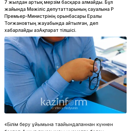
7 жылдан артық мерзім басқара алмайды. Бұл
жайында Мәжіліс депутаттарының сауалына ҚР
Премьер-Министрінің орынбасары Ералы
Тоғжановтың жауабында айтылған, деп
хабарлайды ҚазАқпарат тілшісі.
«Білім беру ұйымына тағайындалғаннан күннен