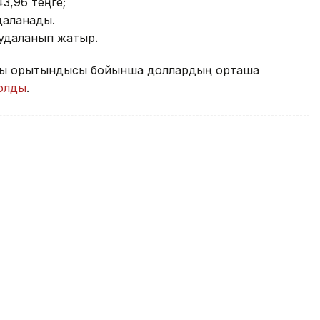
43,96 теңге;
удаланады.
аудаланып жатыр.
аттық қорытындысы бойынша доллардың орташа
болды
.