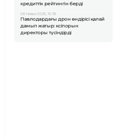
кредиттік рейтингін берді
06 тамыз 2026, 10:18
Павлодардағы дрон өндірісі қалай
дамып жатыр: кәсіпорын
директоры түсіндірді