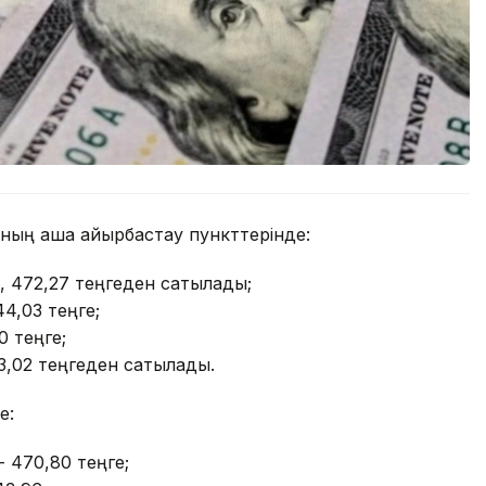
даның ақша айырбастау пункттерінде:
, 472,27 теңгеден сатылады;
44,03 теңге;
0 теңге;
3,02 теңгеден сатылады.
е:
- 470,80 теңге;