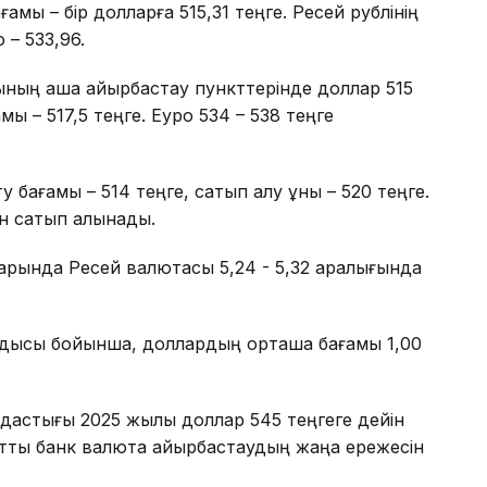
ғамы – бір долларға 515,31 теңге. Ресей рублінің
 – 533,96.
атының ақша айырбастау пункттерінде доллар 515
ы – 517,5 теңге. Еуро 534 – 538 теңге
 бағамы – 514 теңге, сатып алу құны – 520 теңге.
ен сатып алынады.
ндарында Ресей валютасы 5,24 - 5,32 аралығында
тындысы бойынша, доллардың орташа бағамы 1,00
ымдастығы 2025 жылы доллар 545 теңгеге дейін
лттық банк валюта айырбастаудың жаңа ережесін