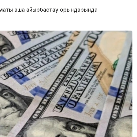
маты ақша айырбастау орындарында