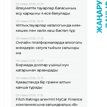
06 тамыз 2026, 21:24
Әлеуметтік тауарлар бағасының
өсу қарқыны 4 есе баяулады
06 тамыз 2026, 19:41
Ұлттық тауарлар каталогында киім-
кешек пен көлік көш бастап тұр
06 тамыз 2026, 17:25
Онлайн платформаларда алкоголь
өнімдерін сатуға тыйым салынды
ма
06 тамыз 2026, 15:57
Биржада доллар үшінші күн
қатарынан арзандады
06 тамыз 2026, 13:10
Қазақстанда бір грамм алтын
қанша тұрады
06 тамыз 2026, 11:35
Fitch Ratings агенттігі MyCar Finance
компаниясына халықаралық «B»