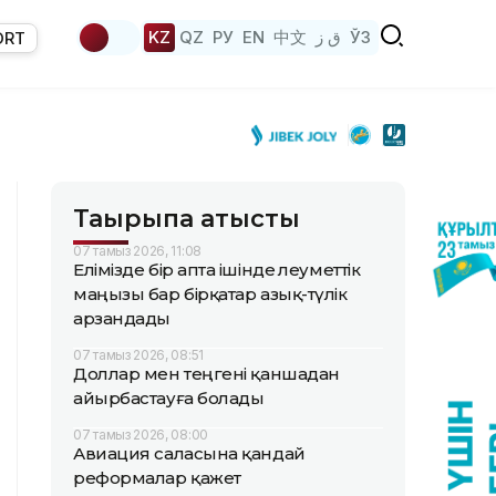
KZ
QZ
РУ
EN
中文
ق ز
ЎЗ
ORT
Тақырыпқа қатысты
07 тамыз 2026, 11:08
Елімізде бір апта ішінде әлеуметтік
маңызы бар бірқатар азық-түлік
арзандады
07 тамыз 2026, 08:51
Доллар мен теңгені қаншадан
айырбастауға болады
07 тамыз 2026, 08:00
Авиация саласына қандай
реформалар қажет