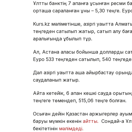
Ұлттық банктің 7 ақпанға ұсынған ресми ба
орташа сараланған құны – 5,30 теңге. Еуро
Kurs.kz мәліметінше, қазіргі уақытта Алм
теңгеден сатылып жатыр, сатып алу бағам
аралығында құбылып тұр.
Ал, Астана қаласы бойынша долларды сату
Еуро 533 теңгеден сатылып, 540 теңгед
Дәл қазіргі уақытта ақша айырбастау оры
саудаланып жатыр.
Айта кетейік, 6 ақпан кешкі сауда қоры
теңгеге төмендеп, 515,06 теңге болған.
Осыған дейін Қазақстан қаржыгерлер қау
баруы мүмкін екенін
айтты.
Сондай-ақ Ұ
бекітетінін
мәлімдеді.