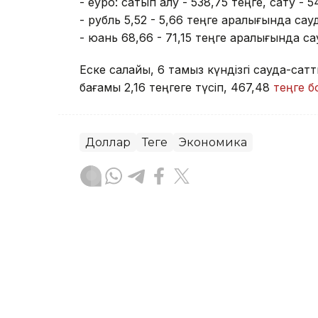
- еуро: сатып алу - 538,75 теңге, сату - 5
- рубль 5,52 - 5,66 теңге аралығында са
- юань 68,66 - 71,15 теңге аралығында с
Еске салайық, 6 тамыз күндізгі сауда-с
бағамы 2,16 теңгеге түсіп, 467,48
теңге 
Доллар
Теңге
Экономика
Досбол Атажан
Авторлар
15:57, 06 Тамыз 2026