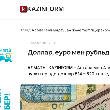
KAZINFORM
Ақорда
Тағайындау
Заң және тәртіп
Дерекқор
Тренд:
09:09, 07 Ақпан 2025
Доллар, еуро мен рубльді
АЛМАТЫ. KAZINFORM - Астана мен Алм
пункттерінде доллар 514 – 520 теңг