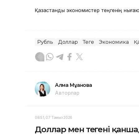
Қазақстандық экономистер теңгенің ныға
Рубль
Доллар
Теңге
Экономика
Қ
Алма Мұқанова
Авторлар
08:51, 07 Тамыз 2026
Доллар мен теңгені қанш