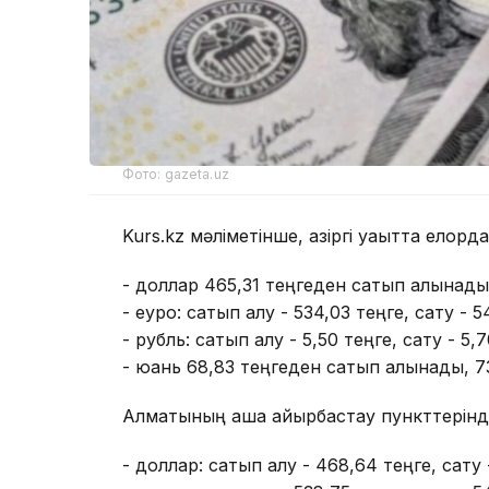
Фото: gazeta.uz
Kurs.kz мәліметінше, қазіргі уақытта елор
- доллар 465,31 теңгеден сатып алынады
- еуро: сатып алу - 534,03 теңге, сату - 5
- рубль: сатып алу - 5,50 теңге, сату - 5,7
- юань 68,83 теңгеден сатып алынады, 7
Алматының ақша айырбастау пункттерінд
- доллар: сатып алу - 468,64 теңге, сату 