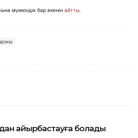
юына мүмкіндік бар екенін
айтты.
аржы
адан айырбастауға болады