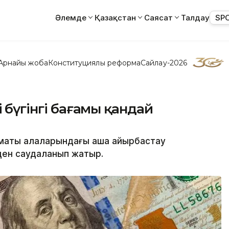
Әлемде
Қазақстан
Саясат
Талдау
SP
Арнайы жоба
Конституциялық реформа
Сайлау-2026
ң бүгінгі бағамы қандай
аты қалаларындағы ақша айырбастау
еден саудаланып жатыр.