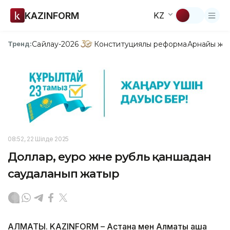
KAZINFORM
KZ
Сайлау-2026
Конституциялық реформа
Арнайы жо
Тренд:
08:52, 22 Шілде 2025
Доллар, еуро және рубль қаншадан
саудаланып жатыр
АЛМАТЫ. KAZINFORM – Астана мен Алматы ақша