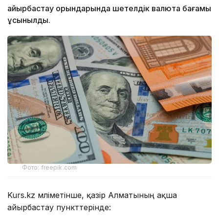
айырбастау орындарында шетелдік валюта бағамы
ұсынылды.
Фото: freepik.com
Kurs.kz мәліметінше, қазір Алматының ақша
айырбастау пункттерінде: