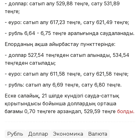
- доллар: сатып алу 529,88 теңге, сату 531,89
теңге;
- еуро: сатып алу 617,23 теңге, сату 621,49 теңге;
- рубль 6,64 - 6,75 теңге аралығында саудаланады.
Елорданың ақша айырбастау пункттерінде:
- доллар 527,54 теңгеден сатып алынады, 534,54
теңгеден сатылады;
- еуро: сатып алу 611,58 теңге, сату 621,58 теңге;
- рубль: сатып алу 6,69 теңге, сату 6,80 теңге.
Еске салайық, 21 шілде күндізгі сауда-саттық
қорытындысы бойынша доллардың орташа
бағамы 0,70 теңгеге арзандап, 529,59 теңге
болды.
Рубль
Доллар
Экономика
Валюта