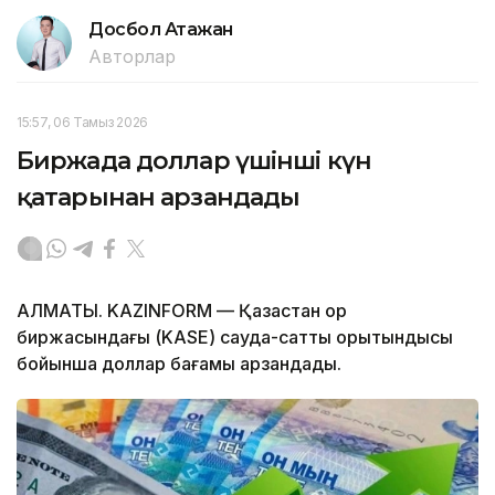
Досбол Атажан
Авторлар
15:57, 06 Тамыз 2026
Биржада доллар үшінші күн
қатарынан арзандады
АЛМАТЫ. KAZINFORM — Қазақстан қор
биржасындағы (KASE) сауда-саттық қорытындысы
бойынша доллар бағамы арзандады.