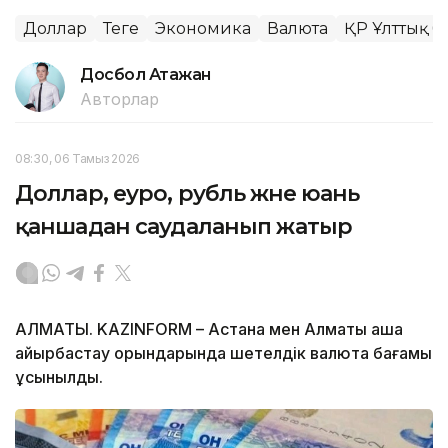
Доллар
Теңге
Экономика
Валюта
ҚР Ұлттық б
Досбол Атажан
Авторлар
08:30, 06 Тамыз 2026
Доллар, еуро, рубль және юань
қаншадан саудаланып жатыр
АЛМАТЫ. KAZINFORM – Астана мен Алматы ақша
айырбастау орындарында шетелдік валюта бағамы
ұсынылды.