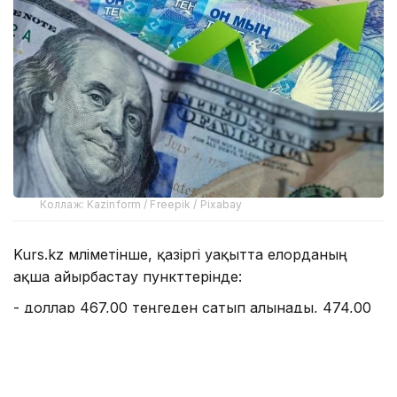
Коллаж: Kazinform / Freepik / Pixabay
Kurs.kz мәліметінше, қазіргі уақытта елорданың
ақша айырбастау пункттерінде:
- доллар 467,00 теңгеден сатып алынады, 474,00
теңгеден сатылады;
- еуро: сатып алу - 534,00 теңге, сату - 544,00
теңге;
- рубль: сатып алу - 5,55 теңге, сату - 5,75 теңге;