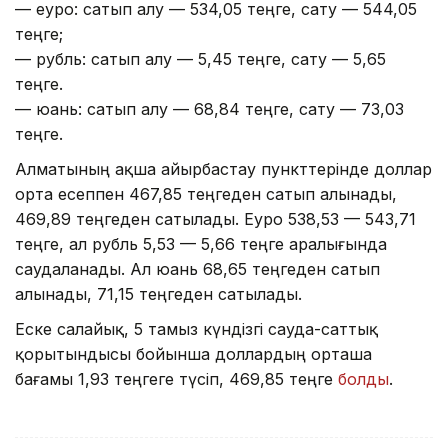
— еуро: сатып алу — 534,05 теңге, сату — 544,05
теңге;
— рубль: сатып алу — 5,45 теңге, сату — 5,65
теңге.
— юань: сатып алу — 68,84 теңге, сату — 73,03
теңге.
Алматының ақша айырбастау пункттерінде доллар
орта есеппен 467,85 теңгеден сатып алынады,
469,89 теңгеден сатылады. Еуро 538,53 — 543,71
теңге, ал рубль 5,53 — 5,66 теңге аралығында
саудаланады. Ал юань 68,65 теңгеден сатып
алынады, 71,15 теңгеден сатылады.
Еске салайық, 5 тамыз күндізгі сауда-саттық
қорытындысы бойынша доллардың орташа
бағамы 1,93 теңгеге түсіп, 469,85 теңге
болды
.