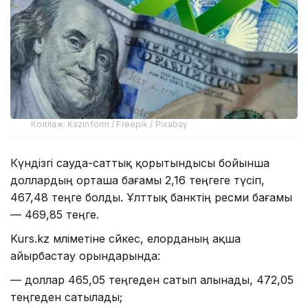
Коллаж: Kazinform / Freepik / Pixabay
Күндізгі сауда-саттық қорытындысы бойынша
доллардың орташа бағамы 2,16 теңгеге түсіп,
467,48 теңге болды. Ұлттық банктің ресми бағамы
— 469,85 теңге.
Kurs.kz мәліметіне сәйкес, елорданың ақша
айырбастау орындарында:
— доллар 465,05 теңгеден сатып алынады, 472,05
теңгеден сатылады;