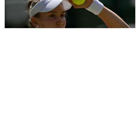
Фото: ҚТФ
Қазақстандық теннисші үшінші айналымда әлемнің
31-ракеткасы, америкалық Энн Лимен шеберлік
байқасты.
Бұл қос спортшының өзара алғашқы кездесуі еді.
Бірінші сетте Елена бірден 2:0, 4:1 есебімен алға
кетті. Бұдан кейін америкалық теннисші есепті