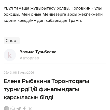
«Бұл тамаша жұдырықтасу болды. Головкин - ұлы
боксшы. Мен оның Мейвезерге қарсы жекпе-жегін
көргім келеді!» - деп хабарлады Трамп.
Спорт
Зарина Туғанбаева
Авторлар
05:43, 08 Тамыз 2026
Елена Рыбакина Торонтодағы
турнирдің 1/8 финалындағы
қарсыласын білді