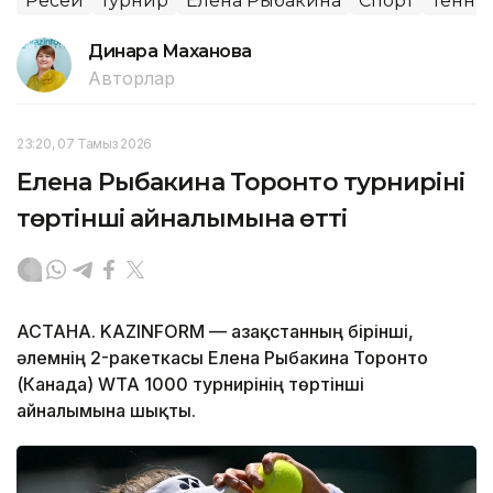
Ресей
турнир
Елена Рыбакина
Спорт
Тенни
Динара Маханова
Авторлар
23:20, 07 Тамыз 2026
Елена Рыбакина Торонто турнирінің
төртінші айналымына өтті
АСТАНА. KAZINFORM — Қазақстанның бірінші,
әлемнің 2-ракеткасы Елена Рыбакина Торонто
(Канада) WTA 1000 турнирінің төртінші
айналымына шықты.