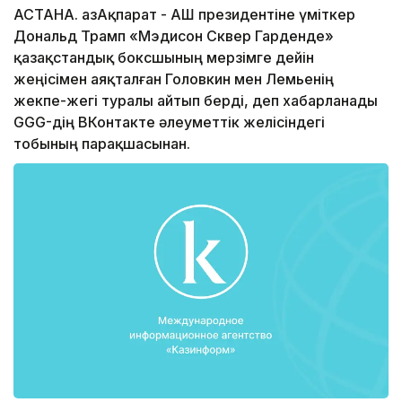
АСТАНА. ҚазАқпарат - АҚШ президентіне үміткер
Дональд Трамп «Мэдисон Сквер Гарденде»
қазақстандық боксшының мерзімге дейін
жеңісімен аяқталған Головкин мен Лемьенің
жекпе-жегі туралы айтып берді, деп хабарланады
GGG-дің ВКонтакте әлеуметтік желісіндегі
тобының парақшасынан.