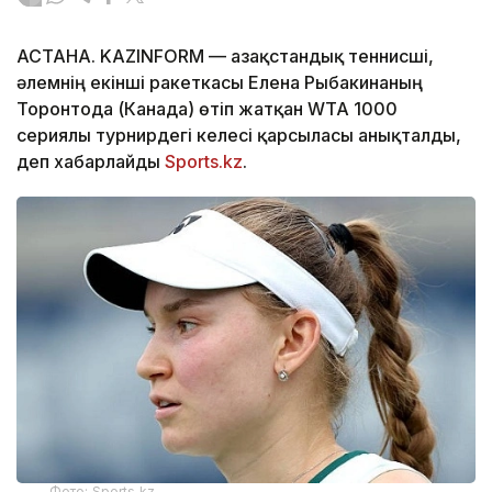
АСТАНА. KAZINFORM — Қазақстандық теннисші,
әлемнің екінші ракеткасы Елена Рыбакинаның
Торонтода (Канада) өтіп жатқан WTA 1000
сериялы турнирдегі келесі қарсыласы анықталды,
деп хабарлайды
Sports.kz
.
Фото: Sports.kz