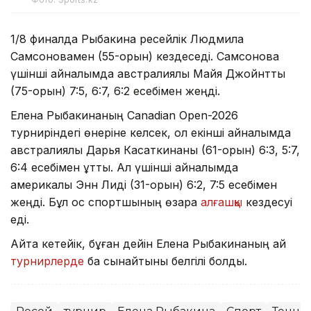
1/8 финалда Рыбакина ресейлік Людмила
Самсоновамен (55-орын) кездеседі. Самсонова
үшінші айналымда австралиялық Майя Джойнтты
(75-орын) 7:5, 6:7, 6:2 есебімен жеңді.
Елена Рыбакинаның Canadian Open-2026
турниріндегі өнеріне келсек, ол екінші айналымда
австралиялық Дарья Касаткинаны (61-орын) 6:3, 5:7,
6:4 есебімен ұтты. Ал үшінші айналымда
америкалық Энн Лиді (31-орын) 6:2, 7:5 есебімен
жеңді. Бұл қос спортшының өзара
алғашқы
кездесуі
еді.
Айта кетейік, бұған дейін Елена Рыбакинаның қай
турнирлерде
бақ сынайтыны белгілі болды.