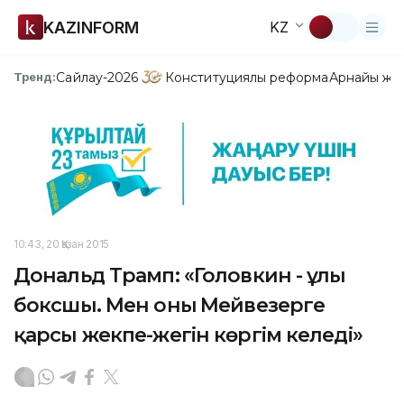
KAZINFORM
KZ
Сайлау-2026
Конституциялық реформа
Арнайы жо
Тренд:
10:43, 20 Қазан 2015
Дональд Трамп: «Головкин - ұлы
боксшы. Мен оның Мейвезерге
қарсы жекпе-жегін көргім келеді»