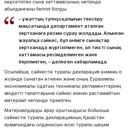
көрсетілген сынақ хаттамасының негізінде
қабылданғаны белгілі болды.
– Құжаттың түпнұсқалығын тексеру
мақсатында департамент аталған
зертханаға ресми сұрау жолдады. Алынған
жауапқа сәйкес, бұл өнімге сынақтар
зертханада жүргізілмеген, ал тиісті сынақ
хаттамасы ресімделмеген және
берілмеген, – делінген хабарламада.
Осылайша, сәйкестік туралы декларация өнімнің іс
жүзінде сынақтан өткенін және оның Еуразиялық
экономикалық одақтың техникалық регламенттерінің
міндетті талаптарына сәйкес екенін растамайтын
материал негізінде тіркелген.
Материалдарды қарау қорытындысы бойынша
сәйкестік туралы декларацияның Қазақстан
аумағындағы қолданысын жою туралы шешім