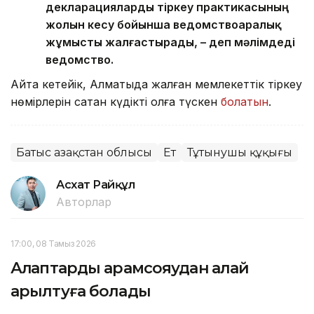
декларацияларды тіркеу практикасының
жолын кесу бойынша ведомствоаралық
жұмысты жалғастырады, – деп мәлімдеді
ведомство.
Айта кетейік, Алматыда жалған мемлекеттік тіркеу
нөмірлерін сатқан күдікті қолға түскен
болатын
.
Батыс Қазақстан облысы
Ет
Тұтынушы құқығы
Асхат Райқұл
Авторлар
17:00, 08 Тамыз 2026
Алқаптарды арамсояудан қалай
арылтуға болады