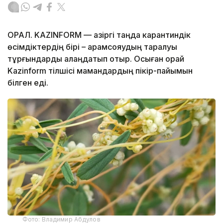
ОРАЛ. KAZINFORM — Қазіргі таңда карантиндік
өсімдіктердің бірі – арамсояудың таралуы
тұрғындарды алаңдатып отыр. Осыған орай
Kazinform тілшісі мамандардың пікір-пайымын
білген еді.
Фото: Владимир Абдулов