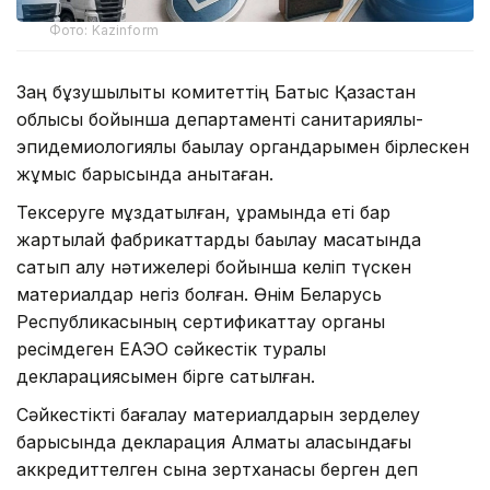
Фото: Kazinform
Заң бұзушылықты комитеттің Батыс Қазақстан
облысы бойынша департаменті санитариялық-
эпидемиологиялық бақылау органдарымен бірлескен
жұмыс барысында анықтаған.
Тексеруге мұздатылған, құрамында еті бар
жартылай фабрикаттарды бақылау мақсатында
сатып алу нәтижелері бойынша келіп түскен
материалдар негіз болған. Өнім Беларусь
Республикасының сертификаттау органы
ресімдеген ЕАЭО сәйкестік туралы
декларациясымен бірге сатылған.
Сәйкестікті бағалау материалдарын зерделеу
барысында декларация Алматы қаласындағы
аккредиттелген сынақ зертханасы берген деп