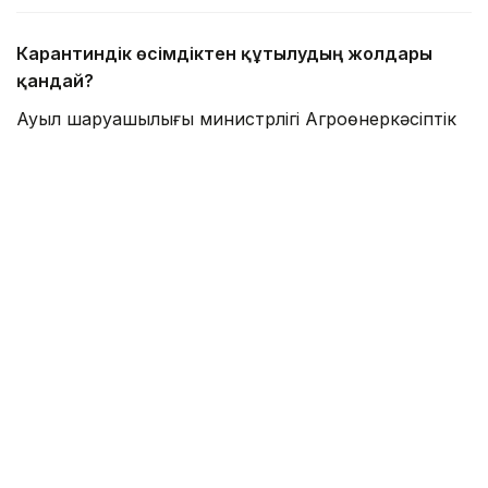
Карантиндік өсімдіктен құтылудың жолдары
қандай?
Ауыл шаруашылығы министрлігі Агроөнеркәсіптік
кешендегі мемлекеттік инспекция комитеті БҚО
аумақтық инспекциясының басшысы Ерлан
Орынбаевтің мәлім еткеніндей, арамсояу
(повилика) – сабақ арқылы паразиттік тіршілік ететін
карантиндік өсімдік. Ол ауыл шаруашылығы
дақылдарының өнімділігін төмендетіп қана қоймай,
өнім сапасын нашарлатады, өсімдіктердің
зиянкестер мен ауруларға шалдығуына ықпал
етеді.