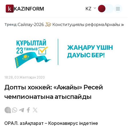
KAZINFORM
KZ
Сайлау-2026
Конституциялық реформа
Арнайы жо
Тренд:
18:28, 03 Желтоқсан 2020
Допты хоккей: «Ақжайық» Ресей
чемпионатына қатыспайды
ОРАЛ. ҚазАқпарат – Коронавирус індетіне