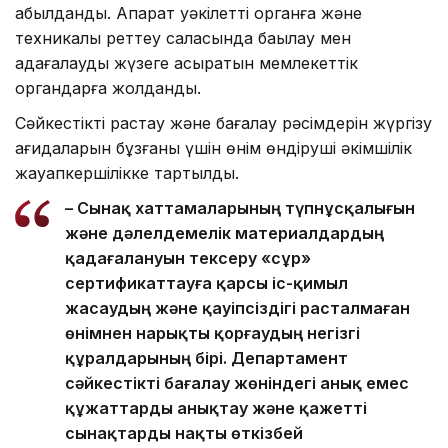
қабылданды. Ақпарат уәкілетті органға және
техникалық реттеу саласында бақылау мен
қадағалауды жүзеге асыратын мемлекеттік
органдарға жолданды.
Сәйкестікті растау және бағалау рәсімдерін жүргізу
қағидаларын бұзғаны үшін өнім өндіруші әкімшілік
жауапкершілікке тартылды.
– Сынақ хаттамаларының түпнұсқалығын
және дәлелдемелік материалдардың
қадағалануын тексеру «сұр»
сертификаттауға қарсы іс-қимыл
жасаудың және қауіпсіздігі расталмаған
өнімнен нарықты қорғаудың негізгі
құралдарының бірі. Департамент
сәйкестікті бағалау жөніндегі анық емес
құжаттарды анықтау және қажетті
сынақтарды нақты өткізбей