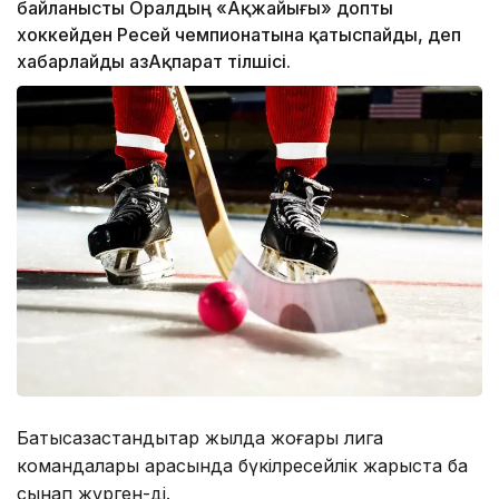
байланысты Оралдың «Ақжайығы» допты
хоккейден Ресей чемпионатына қатыспайды, деп
хабарлайды ҚазАқпарат тілшісі.
Батысқазақстандықтар жылда жоғары лига
командалары арасында бүкілресейлік жарыста бақ
сынап жүрген-ді.