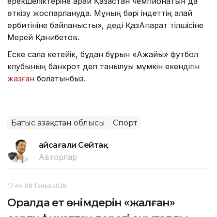
ерекшеліктеріне қарай Қазақстан чемпионатын да
өткізу жоспарлануда. Мұның бәрі індеттің қалай
өрбитініне байланысты», деді ҚазАқпарат тілшісіне
Мерей Қанибетов.
Еске сала кетейік, бұдан бұрын «Ақжайық» футбол
клубының банкрот деп танылуы мүмкін екендігін
жазған
болатынбыз.
Батыс Қазақстан облысы
Спорт
Ғайсағали Сейтақ
Авторлар
17:44, 08 Тамыз 2026
Оралда ет өнімдерін «жалған»