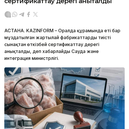
сертификаттау дерегі анықталды
АСТАНА. KAZINFORM – Оралда құрамында еті бар
мұздатылған жартылай фабрикаттарды тиісті
сынақтан өткізбей сертификаттау дерегі
анықталды, деп хабарлайды Сауда және
интеграция министрлігі.