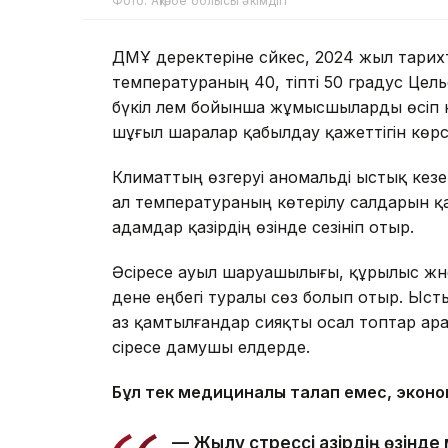
Фото: Ақтөбе облысы әкімдігі
ДМҰ деректеріне сәйкес, 2024 жыл тарих
температураның 40, тіпті 50 градус Цел
бүкіл әлем бойынша жұмысшыларды өсіп 
шұғыл шаралар қабылдау қажеттігін көрс
Климаттың өзгеруі аномальді ыстық кезе
ал температураның көтерілу салдарын қа
адамдар қазірдің өзінде сезініп отыр.
Әсіресе ауыл шаруашылығы, құрылыс жә
дене еңбегі туралы сөз болып отыр. Ыст
аз қамтылғандар сияқты осал топтар ар
әсіресе дамушы елдерде.
Бұл тек медициналық талап емес, эконом
— Жылу стрессі қазірдің өзін