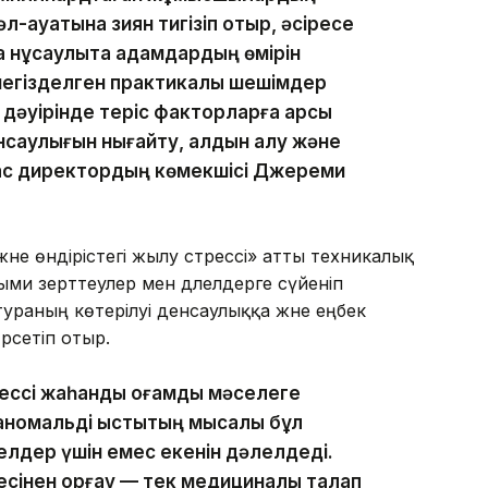
-ауқатына зиян тигізіп отыр, әсіресе
 нұсқаулықта адамдардың өмірін
негізделген практикалық шешімдер
дәуірінде теріс факторларға қарсы
енсаулығын нығайту, алдын алу және
бас директордың көмекшісі Джереми
әне өндірістегі жылу стрессі» атты техникалық
ми зерттеулер мен дәлелдерге сүйеніп
раның көтерілуі денсаулыққа және еңбек
өрсетіп отыр.
сі жаһандық қоғамдық мәселеге
аномальді ыстықтың мысалы бұл
елдер үшін емес екенін дәлелдеді.
нен қорғау — тек медициналық талап