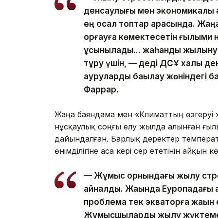
денсаулығы мен экономикалық әл
ең осал топтар арасында. Жаңа
қорғауға көмектесетін ғылыми 
ұсынылады... жаһандық жылыну 
тұру үшін, — деді ДСҰ халық д
ауруларды бақылау жөніндегі 
Фаррар.
Жаңа баяндама мен «Климаттың өзгеруі ж
нұсқаулық соңғы елу жылда алынған ғылы
дайындалған. Барлық деректер температу
өнімділігіне аса кері әсер ететінін айқын к
— Жұмыс орнындағы жылу стрес
айналды. Жақында Еуропадағы 
проблема тек экваторға жақын 
Жұмысшыларды жылу жүктемесі