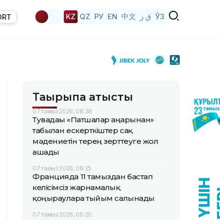
KZ
QZ
РУ
EN
中文
ق ز
ЎЗ
ORT
Тақырыпқа қатысты
07 тамыз 2026, 08:38
Тувадағы «Патшалар аңғарынан»
табылған ескерткіштер сақ
мәдениетін терең зерттеуге жол
ашады
07 тамыз 2026, 08:25
Францияда 11 тамыздан бастап
келісімсіз жарнамалық
қоңырауларға тыйым салынады
07 тамыз 2026, 06:20