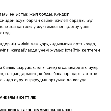
тағы ең ыстық жыл болды. Күндізгі
ьсийден асуы барған сайын жиілеп барады. Бұл
келе жатқан жылу жүктемесінен қорғау үшін
етеді.
ңдерінің жиілігі мен қарқындылығын арттыруда,
уіпті жағдайларда үнемі жұмыс істейтін көптеген
не балық шаруашылығы сияқты салалардағы ауыр
ық толқындарының көбеюі балалар, қарттар және
асында ауру-сырқаудың артуына да әкелуде,
икалық қажеттілік
де миллиардтаған жұмысшылардың