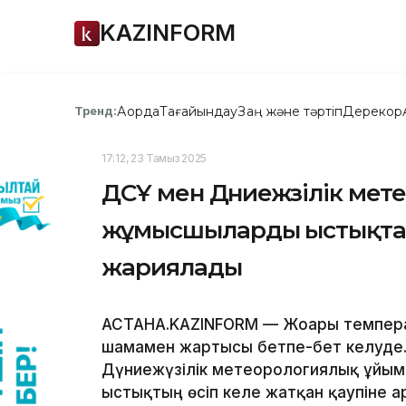
KAZINFORM
Ақорда
Тағайындау
Заң және тәртіп
Дерекқор
Тренд:
17:12, 23 Тамыз 2025
ДСҰ мен Дүниежүзілік ме
жұмысшыларды ыстықтан
жариялады
АСТАНА.KAZINFORM — Жоғары темпер
шамамен жартысы бетпе-бет келуде.
Дүниежүзілік метеорологиялық ұйы
ыстықтың өсіп келе жатқан қаупіне а