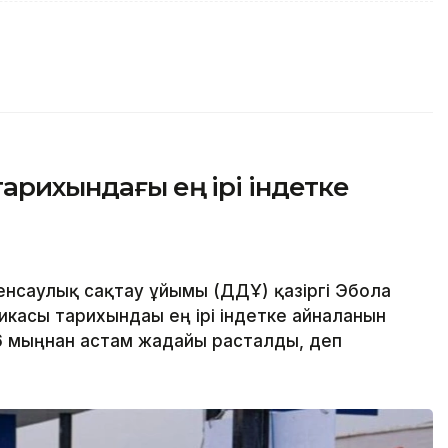
арихындағы ең ірі індетке
енсаулық сақтау ұйымы (ДДҰ) қазіргі Эбола
касы тарихындағы ең ірі індетке айналғанын
6 мыңнан астам жағдайы расталды, деп