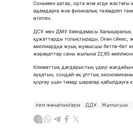
Сонымен қатар, орта және егде жастағы
адамдарға және физикалық төзімділігі төм
өтілген.
ДСҰ мен ДМҰ баяндамасы Халықаралық 
құжаттарды толықтырады. Оған сәйкес, ж
миллиардқа жуық жұмысшы бетпе-бет кел
жарақаттар саны жылына 22,85 миллион
Климаттық дағдарыстың үдеуі жағдайында
ауқатын, сондай-ақ ұлттық экономиканы
қорғау үшін тиімді шаралар қабылдауға 
Әлем жаңалықтары
ДДҰ
Жұмысшы