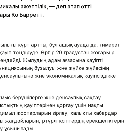
икалық қажеттілік, — деп атап өтті
ары Ко Барретт.
дылығы күрт артты, бұл ашық ауада да, ғимарат
ауіп төндіруде. Әрбір 20 градустан жоғары әр
өмендейді. Жылудың адам ағзасына қауіпті
ункциясының бұзылуы және жүйке жүйесінің
енсаулығына және экономикалық қауіпсіздікке
мыс берушілерге және денсаулық сақтау
тықтың қауіптерінен қорғау үшін нақты
-қимыл жоспарларын әзірлеу, халықты хабардар
ы жағдайларын, әртүрлі кәсіптердің ерекшеліктерін
еру ұсынылады.