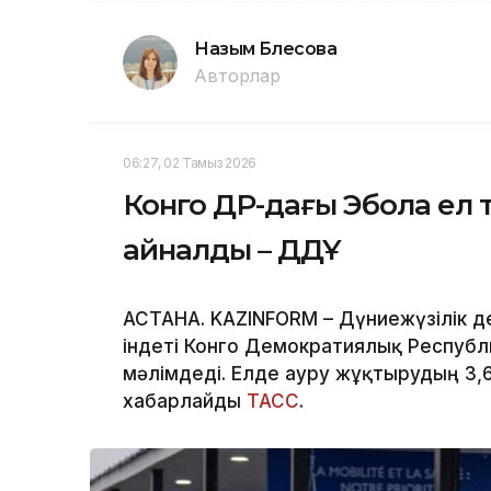
Назым Бөлесова
Авторлар
06:27, 02 Тамыз 2026
Конго ДР-дағы Эбола ел т
айналды – ДДҰ
АСТАНА. KAZINFORM – Дүниежүзілік д
індеті Конго Демократиялық Республи
мәлімдеді. Елде ауру жұқтырудың 3,
хабарлайды
ТАСС
.