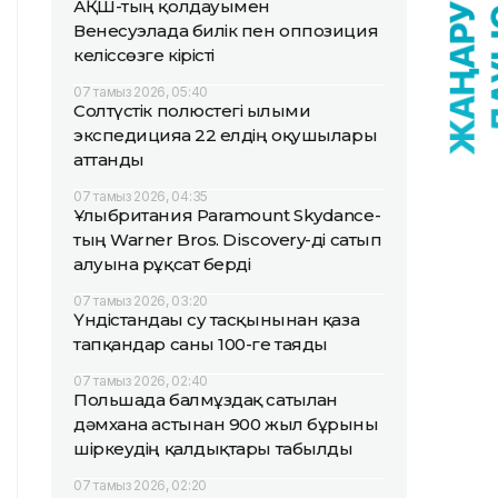
АҚШ-тың қолдауымен
Венесуэлада билік пен оппозиция
келіссөзге кірісті
07 тамыз 2026, 05:40
Солтүстік полюстегі ғылыми
экспедицияға 22 елдің оқушылары
аттанды
07 тамыз 2026, 04:35
Ұлыбритания Paramount Skydance-
тың Warner Bros. Discovery-ді сатып
алуына рұқсат берді
07 тамыз 2026, 03:20
Үндістандағы су тасқынынан қаза
тапқандар саны 100-ге таяды
07 тамыз 2026, 02:40
Польшада балмұздақ сатылған
дәмхана астынан 900 жыл бұрынғы
шіркеудің қалдықтары табылды
07 тамыз 2026, 02:20