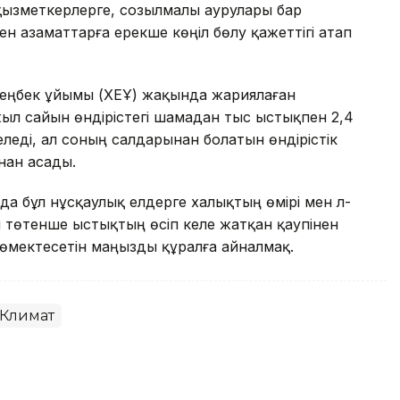
 қызметкерлерге, созылмалы аурулары бар
ен азаматтарға ерекше көңіл бөлу қажеттігі атап
еңбек ұйымы (ХЕҰ) жақында жариялаған
ыл сайын өндірістегі шамадан тыс ыстықпен 2,4
еді, ал соның салдарынан болатын өндірістік
нан асады.
 бұл нұсқаулық елдерге халықтың өмірі мен әл-
 төтенше ыстықтың өсіп келе жатқан қаупінен
көмектесетін маңызды құралға айналмақ.
Климат