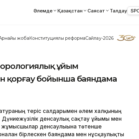
Әлемде
Қазақстан
Саясат
Талдау
SP
Арнайы жоба
Конституциялық реформа
Сайлау-2026
теорологиялық ұйым
 қорғау бойынша баяндама
атураның теріс салдарымен әлем халқының
 Дүниежүзілік денсаулық сақтау ұйымы мен
м жұмысшылар денсаулығына төтенше
рналған бірлескен баяндама мен нұсқаулықты