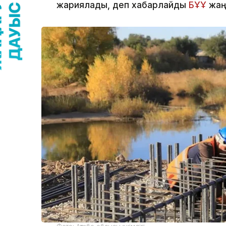
жариялады, деп хабарлайды
БҰҰ
жаң