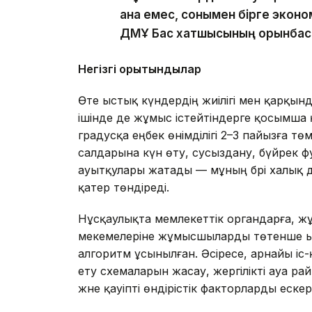
қана емес, сонымен бірге эконом
ДМҰ Бас хатшысының орынбас
Негізгі қорытындылар
Өте ыстық күндердің жиілігі мен қарқын
ішінде де жұмыс істейтіндерге қосымша қ
градусқа еңбек өнімділігі 2–3 пайызға т
салдарына күн өту, сусыздану, бүйрек ф
ауытқулары жатады — мұның бәрі халық д
қатер төндіреді.
Нұсқаулықта мемлекеттік органдарға, жұ
мекемелеріне жұмысшыларды төтенше ыс
алгоритм ұсынылған. Әсіресе, арнайы іс
ету схемаларын жасау, жергілікті ауа рай
және қауіпті өндірістік факторларды еск