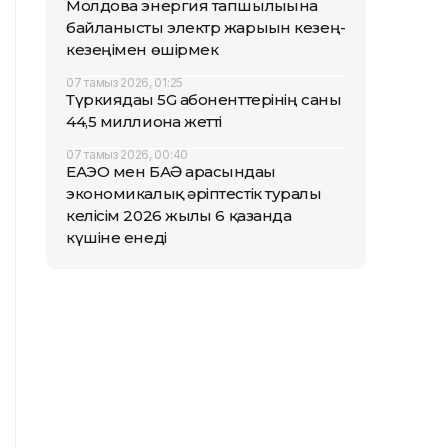
Молдова энергия тапшылығына
байланысты электр жарығын кезең-
кезеңімен өшірмек
07 тамыз 2026, 01:25
Түркиядағы 5G абоненттерінің саны
44,5 миллионға жетті
07 тамыз 2026, 00:40
ЕАЭО мен БАӘ арасындағы
экономикалық әріптестік туралы
келісім 2026 жылғы 6 қазанда
күшіне енеді