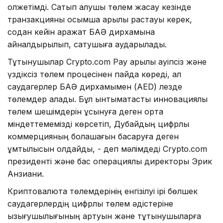
қолжетімді. Сатып алушы төлем жасау кезінде
транзакцияны қосымша арқылы растауы керек,
содан кейін қаражат БАӘ дирхамына
айналдырылып, сатушыға аударылады.
Тұтынушылар Crypto.com Pay арқылы қауіпсіз және
үздіксіз төлем процесінен пайда көреді, ал
саудагерлер БАӘ дирхамымен (AED) лезде
төлемдер алады. Бұл ынтымақтастық инновациялық
төлем шешімдерін ұсынуға деген ортақ
міндеттемемізді көрсетіп, Дубайдың цифрлық
коммерцияның болашағын басқаруға деген
ұмтылысын қолдайды, - деп мәлімдеді Crypto.com
президенті және бас операциялық директоры Эрик
Анзиани.
Криптовалюта төлемдерінің енгізілуі ірі бөлшек
саудагерлердің цифрлық төлем әдістеріне
қызығушылығының артуын және тұтынушыларға