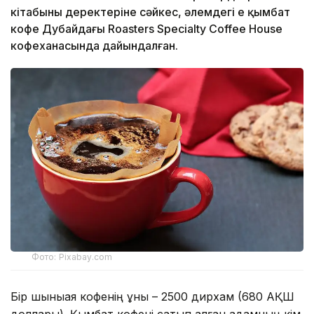
кітабының деректеріне сәйкес, әлемдегі ең қымбат
кофе Дубайдағы Roasters Specialty Coffee House
кофеханасында дайындалған.
Фото: Pixabay.com
Бір шыныаяқ кофенің құны – 2500 дирхам (680 АҚШ
доллары). Қымбат кофені сатып алған адамның кім