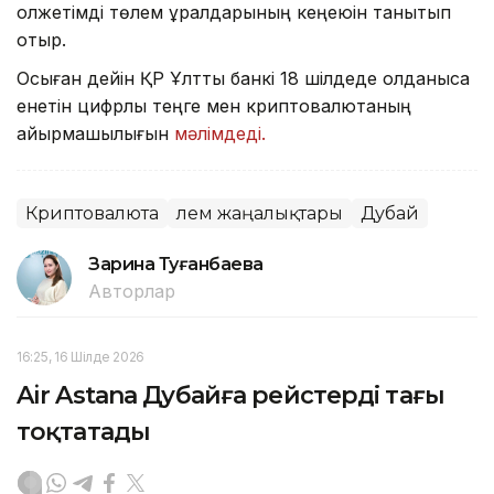
қолжетімді төлем құралдарының кеңеюін танытып
отыр.
Осыған дейін ҚР Ұлттық банкі 18 шілдеде қолданысқа
енетін цифрлық теңге мен криптовалютаның
айырмашылығын
мәлімдеді.
Криптовалюта
Әлем жаңалықтары
Дубай
Зарина Туғанбаева
Авторлар
16:25, 16 Шілде 2026
Air Astana Дубайға рейстерді тағы
тоқтатады