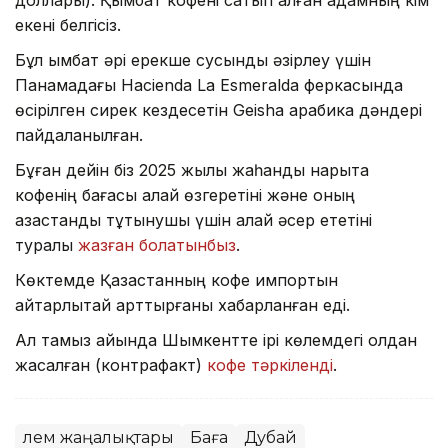
екені белгісіз.
Бұл қымбат әрі ерекше сусынды әзірлеу үшін
Панамадағы Hacienda La Esmeralda феркасында
өсірілген сирек кездесетін Geisha арабика дәндері
пайдаланылған.
Бұған дейін біз 2025 жылы жаһандық нарықта
кофенің бағасы қалай өзгеретіні және оның
қазақстандық тұтынушы үшін қалай әсер ететіні
туралы
жазған болатынбыз
.
Көктемде Қазақстанның кофе импортын
айтарлықтай арттырғаны хабарланған еді.
Ал тамыз айында Шымкентте ірі көлемдегі қолдан
жасалған (контрафакт)
кофе тәркіленді
.
Әлем жаңалықтары
Баға
Дубай