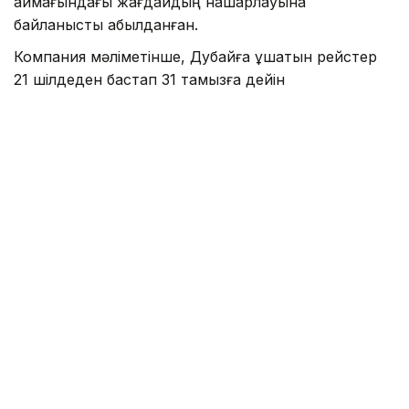
аймағындағы жағдайдың нашарлауына
байланысты қабылданған.
Компания мәліметінше, Дубайға ұшатын рейстер
21 шілдеден бастап 31 тамызға дейін
орындалмайды. Ал 21 шілдеге дейінгі рейстер
жолаушыларды кері қайтару үшін жүзеге
асырылады.
Әуе компаниясы жолаушыларға бірнеше мүмкіндік
ұсынды: билеттердің толық құнын сатып алған жері
бойынша қайтару немесе сапар күнін кейінге
ауыстыру. Сондай-ақ Air Astana-ның басқа
халықаралық бағыттарына тегін қайта брондау
мүмкіндігі беріледі.
Еске салайық, бұған дейін Air Astana 15 шілдеден
бастап Дубайға рейстерді қайта іске
қосатынын
хабарлағанбыз.