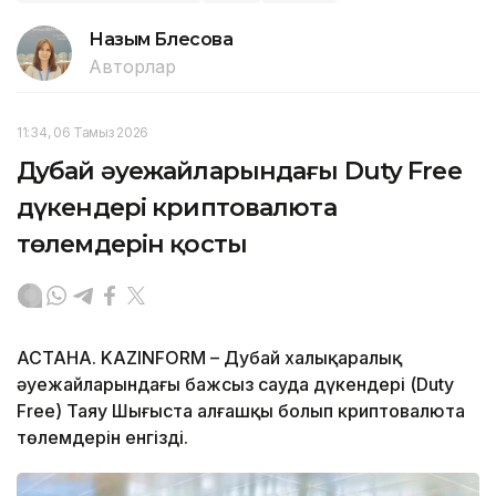
Назым Бөлесова
Авторлар
11:34, 06 Тамыз 2026
Дубай әуежайларындағы Duty Free
дүкендері криптовалюта
төлемдерін қосты
АСТАНА. KAZINFORM – Дубай халықаралық
әуежайларындағы бажсыз сауда дүкендері (Duty
Free) Таяу Шығыста алғашқы болып криптовалюта
төлемдерін енгізді.