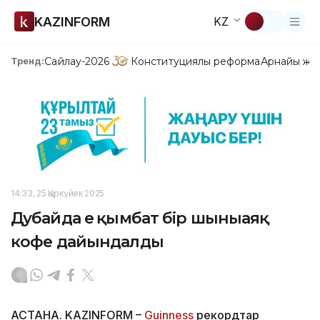
KAZINFORM
KZ
Сайлау-2026
Конституциялық реформа
Арнайы жо
Тренд:
14:33, 25 Қыркүйек 2025
Дубайда ең қымбат бір шыныаяқ
кофе дайындалды
АСТАНА. KAZINFORM –
Guinness
рекордтар