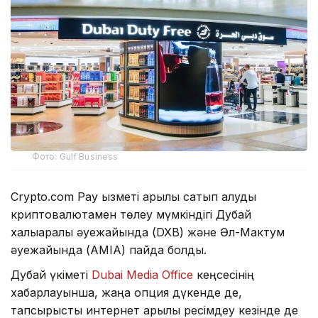
Фото: Gulf Business
Crypto.com Pay қызметі арқылы сатып алуды
криптовалютамен төлеу мүмкіндігі Дубай
халықаралық әуежайында (DXB) және Әл-Мактум
әуежайында (AMIA) пайда болды.
Дубай үкіметі
Dubai Media Office
кеңсесінің
хабарлауынша, жаңа опция дүкенде де,
тапсырысты интернет арқылы ресімдеу кезінде де