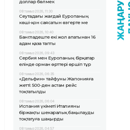
доллар бөлмек
08 тамыз 2026, 11:30
Сеутадағы жағдай Еуропаның
көші-қон саясатын өзгерте ме
08 тамыз 2026, 10:40
Бангладеште екі жол апатынан 16
адам қаза тапты
08 тамыз 2026, 09:43
Сербия мен Еуропаның бірқатар
елінде орман өрттері өршіп тұр
08 тамыз 2026, 06:35
«Дельфин» тайфуны Жапонияға
жетті: 500-ден астам рейс
тоқтатылды
08 тамыз 2026, 06:04
Испания үкіметі Италияны
біржақты шекаралық бақылауды
тоқтатуға шақырды
08 тамыз 2026, 04:57