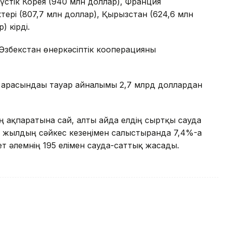
түстік Корея (940 млн доллар), Франция
ктері (807,7 млн доллар), Қырғызстан (624,6 млн
) кірді.
 Өзбекстан өнеркәсіптік кооперацияны
 арасындағы тауар айналымы 2,7 млрд доллардан
ң ақпаратына сай, алты айда елдің сыртқы сауда
5 жылдың сәйкес кезеңімен салыстырғанда 7,4%-ға
т әлемнің 195 елімен сауда-саттық жасады.