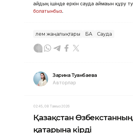
айдың ішінде еркін сауда аймағын құру т
болатынбыз
.
Әлем жаңалықтары
БАӘ
Сауда
Зарина Туғанбаева
Авторлар
02:45, 08 Тамыз 2026
Қазақстан Өзбекстанның е
қатарына кірді