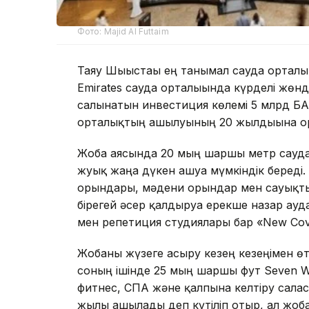
Фото: Majid Al Futtaim
Таяу Шығыстағы ең танымал сауда орталықта
Emirates сауда орталығында күрделі жөн
салынатын инвестиция көлемі 5 млрд БА
орталықтың ашылуының 20 жылдығына ор
Жоба аясында 20 мың шаршы метр сауда 
жуық жаңа дүкен ашуға мүмкіндік береді
орындары, мәдени орындар мен сауықты
бірегей әсер қалдыруға ерекше назар ау
мен репетиция студиялары бар «New Co
Жобаны жүзеге асыру кезең кезеңімен өте
соның ішінде 25 мың шаршы фут Seven W
фитнес, СПА және қалпына келтіру сала
жылы ашылады деп күтіліп отыр, ал жоба