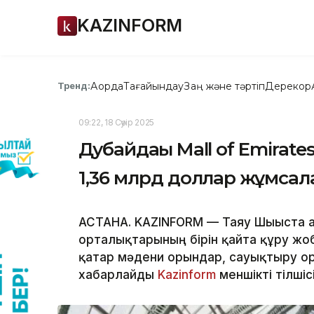
KAZINFORM
Ақорда
Тағайындау
Заң және тәртіп
Дерекқор
Тренд:
09:22, 18 Сәуір 2025
Дубайдағы Mall of Emirate
1,36 млрд доллар жұмса
АСТАНА. KAZINFORM — Таяу Шығыста а
орталықтарының бірін қайта құру жо
қатар мәдени орындар, сауықтыру ор
хабарлайды
Kazinform
меншікті тілшіс