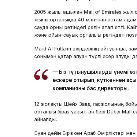
2005 жылы ашылған Mall of Emirates жыл 
жылы орталыққа 40 млн-нан астам адам ке
сауда орны ретіндегі рөлін атап өтті. 
және ойын-сауық орталығы ретіндегі позиц
Majid Al Futtaim өкілдерінің айтуынша, з
сонымен қатар алуан түрлі әсер алуды д
— Біз тұтынушылардың үнемі өз
ескере отырып, күткеннен асып
компанияның бас директоры.
12 жолақты Шейх Заед тасжолының бойынд
орталығы біраз уақыттан бері Dubai Mall
айналды.
Бұған дейін Біріккен Араб Әмірліктері м