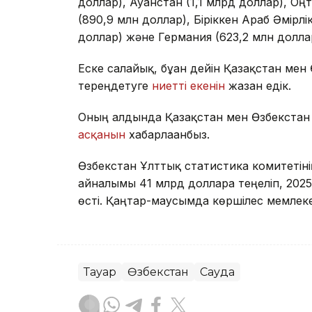
доллар), Ауғанстан (1,1 млрд доллар), Оң
(890,9 млн доллар), Біріккен Араб Әмірлі
доллар) және Германия (623,2 млн доллар
Еске салайық, бұған дейін Қазақстан мен
тереңдетуге
ниетті екенін
жазған едік.
Оның алдында Қазақстан мен Өзбекстан
асқанын
хабарлағанбыз.
Өзбекстан Ұлттық статистика комитетіні
айналымы 41 млрд долларға теңеліп, 202
өсті. Қаңтар-маусымда көршілес мемлеке
Тауар
Өзбекстан
Сауда