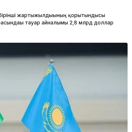
бірінші жартыжылдығының қорытындысы
асындағы тауар айналымы 2,8 млрд доллар