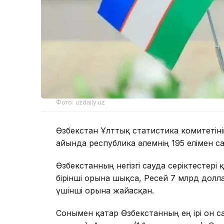
Фото: uzdaily.uz
Өзбекстан Ұлттық статистика комитетіні
айында республика әлемнің 195 елімен 
Өзбекстанның негізгі сауда серіктестер
бірінші орынға шықса, Ресей 7 млрд долл
үшінші орынға жайғасқан.
Сонымен қатар Өзбекстанның ең ірі он са