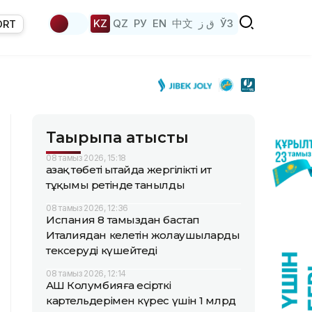
KZ
QZ
РУ
EN
中文
ق ز
ЎЗ
ORT
Тақырыпқа қатысты
08 тамыз 2026, 15:18
Қазақ төбеті Қытайда жергілікті ит
тұқымы ретінде танылды
08 тамыз 2026, 12:36
Испания 8 тамыздан бастап
Италиядан келетін жолаушыларды
тексеруді күшейтеді
08 тамыз 2026, 12:14
АҚШ Колумбияға есірткі
картельдерімен күрес үшін 1 млрд