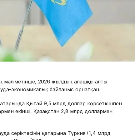
ң мәліметінше, 2026 жылдың алғашқы алты
сауда-экономикалық байланыс орнатқан.
і қатарында Қытай 9,5 млрд доллар көрсеткішпен
армен екінші, Қазақстан 2,8 млрд доллармен
уда серіктесінің қатарына Түркия (1,4 млрд