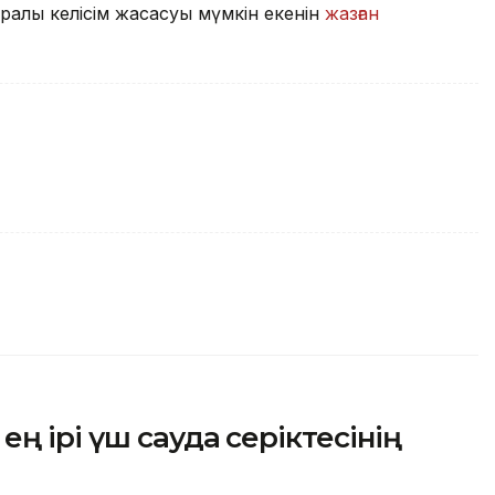
уралы келісім жасасуы мүмкін екенін
жазған
ң ірі үш сауда серіктесінің