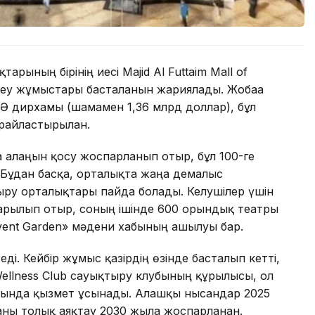
рының бірінің иесі Majid Al Futtaim Mall of
деу жұмыстары басталғанын жариялады. Жобаға
Ә дирхамы (шамамен 1,36 млрд доллар), бұл
айластырылған.
алаңын қосу жоспарланып отыр, бұл 100-ге
. Бұдан басқа, орталықта жаңа демалыс
ру орталықтары пайда болады. Келушілер үшін
дарылып отыр, соның ішінде 600 орындық театры
vent Garden» мәдени хабының ашылуы бар.
ді. Кейбір жұмыс қазірдің өзінде басталып кетті,
ellness Club сауықтыру клубының құрылысы, ол
сында қызмет ұсынады. Алғашқы нысандар 2025
ны толық аяқтау 2030 жылға жоспарланған.