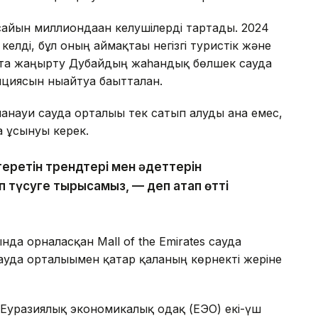
сайын миллиондаған келушілерді тартады. 2024
лді, бұл оның аймақтағы негізгі туристік және
Қайта жаңғырту Дубайдың жаһандық бөлшек сауда
иясын нығайтуға бағытталған.
аманауи сауда орталығы тек сатып алуды ғана емес,
а ұсынуы керек.
геретін трендтері мен әдеттерін
 түсуге тырысамыз, — деп атап өтті
а орналасқан Mall of the Emirates сауда
 сауда орталығымен қатар қаланың көрнекті жеріне
ен Еуразиялық экономикалық одақ (ЕЭО) екі-үш