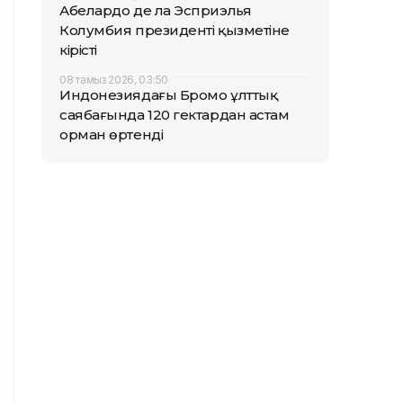
Абелардо де ла Эсприэлья
Колумбия президенті қызметіне
кірісті
08 тамыз 2026, 03:50
Индонезиядағы Бромо ұлттық
саябағында 120 гектардан астам
орман өртенді