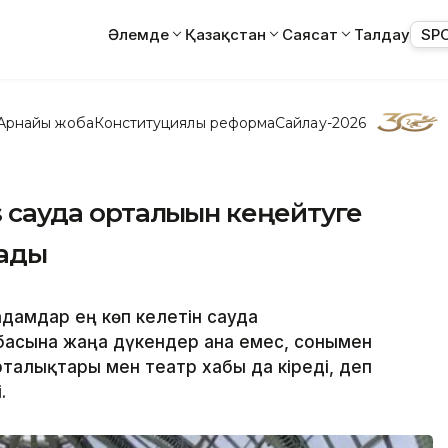
Әлемде
Қазақстан
Саясат
Талдау
SP
Арнайы жоба
Конституциялық реформа
Сайлау-2026
s сауда орталығын кеңейтуге
лады
дамдар ең көп келетін сауда
басына жаңа дүкендер ғана емес, сонымен
талықтары мен театр хабы да кіреді, деп
і.